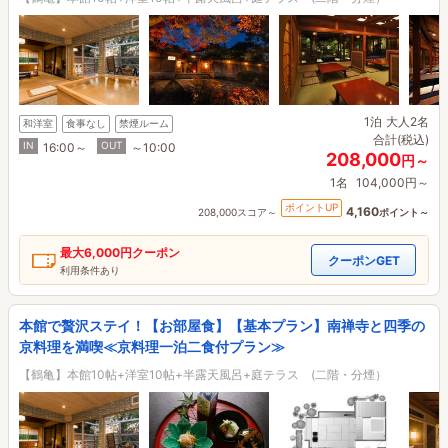
1泊
大人2名
和洋室
食事なし
禁煙ルーム
合計(税込)
IN
OUT
16:00～
～10:00
208,000
円～
1名
104,000円～
ポイントUP
4,160
208,000スコア～
ポイント～
最大
6,000円
クーポン
クーポンGET
利用条件あり
本館で贅沢ステイ！【お部屋食】【基本プラン】南禅寺と四季の
京料理を満喫≪京料理一泊二食付プラン≫
【鶴亀】本館10帖+洋室10帖+半露天風呂+庭テラス (二階・分煙）