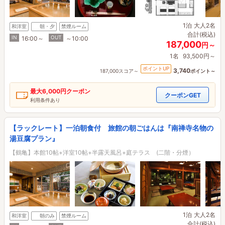
1泊
大人2名
和洋室
朝・夕
禁煙ルーム
合計(税込)
IN
OUT
16:00～
～10:00
187,000
円～
1名
93,500円～
ポイントUP
3,740
187,000スコア～
ポイント～
最大
6,000円
クーポン
クーポンGET
利用条件あり
【ラックレート】一泊朝食付 旅館の朝ごはんは『南禅寺名物の
湯豆腐プラン』
【鶴亀】本館10帖+洋室10帖+半露天風呂+庭テラス (二階・分煙）
1泊
大人2名
和洋室
朝のみ
禁煙ルーム
合計(税込)