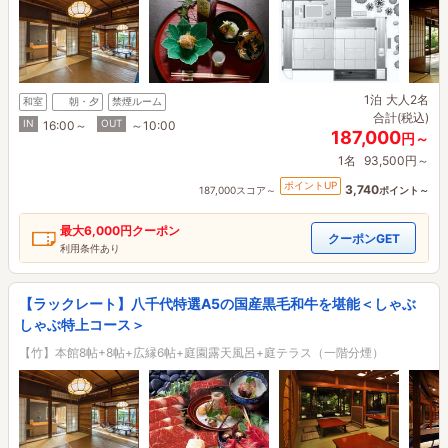
1泊
大人2名
和室
朝・夕
禁煙ルーム
合計(税込)
IN
OUT
16:00～
～10:00
187,000
円～
1名
93,500円～
ポイントUP
3,740
187,000スコア～
ポイント～
最大
6,000円
クーポン
クーポンGET
利用条件あり
【ラックレート】八千代特選A5の国産黒毛和牛を堪能＜しゃぶ
しゃぶ特上コース＞
【竹】本館8帖+8帖+広縁6帖+庭園露天風呂+庭テラス（一階分煙）