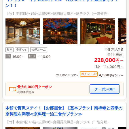
ン！！
【竹】本館8帖+8帖+広縁6帖+庭園露天風呂+庭テラス（一階分煙）
1泊
大人2名
和室
食事なし
禁煙ルーム
合計(税込)
IN
OUT
16:00～
～10:00
228,000
円～
1名
114,000円～
ポイントUP
4,560
228,000スコア～
ポイント～
最大
6,000円
クーポン
クーポンGET
利用条件あり
本館で贅沢ステイ！【お部屋食】【基本プラン】南禅寺と四季の
京料理を満喫≪京料理一泊二食付プラン≫
【竹】本館8帖+8帖+広縁6帖+庭園露天風呂+庭テラス（一階分煙）