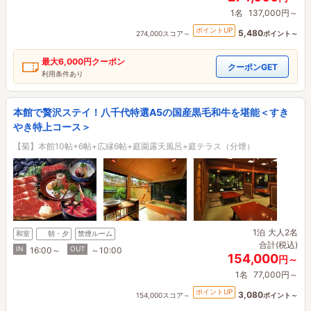
1名
137,000円～
ポイントUP
5,480
274,000スコア～
ポイント～
最大
6,000円
クーポン
クーポンGET
利用条件あり
本館で贅沢ステイ！八千代特選A5の国産黒毛和牛を堪能＜すき
やき特上コース＞
【菊】本館10帖+6帖+広縁6帖+庭園露天風呂+庭テラス（分煙）
1泊
大人2名
和室
朝・夕
禁煙ルーム
合計(税込)
IN
OUT
16:00～
～10:00
154,000
円～
1名
77,000円～
ポイントUP
3,080
154,000スコア～
ポイント～