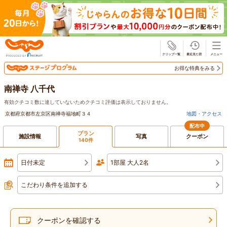
じゃらん
お得な特典をみる
南禅寺 八千代
有効クチコミ数に達していないためクチコミ評価は表示しておりません。
京都府京都市左京区南禅寺福地町３４
地図・アクセス
配布中
プラン
施設情報
写真
クーポン
140件
日付未定
1部屋 大人2名
こだわり条件を追加する
クーポンを確認する