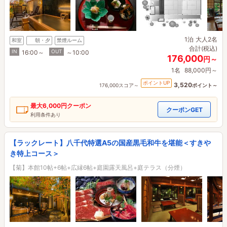
1泊
大人2名
和室
朝・夕
禁煙ルーム
合計(税込)
IN
OUT
16:00～
～10:00
176,000
円～
1名
88,000円～
ポイントUP
3,520
176,000スコア～
ポイント～
最大
6,000円
クーポン
クーポンGET
利用条件あり
【ラックレート】八千代特選A5の国産黒毛和牛を堪能＜すきや
き特上コース＞
【菊】本館10帖+6帖+広縁6帖+庭園露天風呂+庭テラス（分煙）