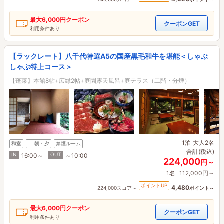
最大
6,000円
クーポン
クーポンGET
利用条件あり
【ラックレート】八千代特選A5の国産黒毛和牛を堪能＜しゃぶ
しゃぶ特上コース＞
【蓬莱】本館8帖+広縁2帖+庭園露天風呂+庭テラス（二階・分煙）
1泊
大人2名
和室
朝・夕
禁煙ルーム
合計(税込)
IN
OUT
16:00～
～10:00
224,000
円～
1名
112,000円～
ポイントUP
4,480
224,000スコア～
ポイント～
最大
6,000円
クーポン
クーポンGET
利用条件あり