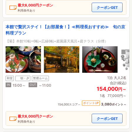
最大
6,000円
クーポン
クーポンGET
利用条件あり
本館で贅沢ステイ！【お部屋食！】≪料理長おすすめ≫ 旬の京
料理プラン
【菊】本館10帖+6帖+広縁6帖+庭園露天風呂+庭テラス（分煙）
1泊
大人2名
和室
朝・夕
禁煙ルーム
合計(税込)
IN
OUT
15:00～
～11:00
154,000
円～
1名
77,000円～
ポイントUP
3,080
154,000スコア～
ポイント～
最大
6,000円
クーポン
クーポンGET
利用条件あり