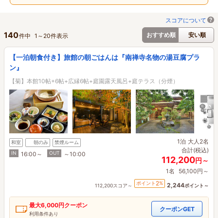
スコアについて
140
おすすめ順
安い順
件中
1
～
20
件表示
【一泊朝食付き】旅館の朝ごはんは『南禅寺名物の湯豆腐プラ
ン』
【菊】本館10帖+6帖+広縁6帖+庭園露天風呂+庭テラス（分煙）
1泊
大人2名
和室
朝のみ
禁煙ルーム
合計(税込)
IN
OUT
16:00～
～10:00
112,200
円～
1名
56,100円～
2
ポイント
%
2,244
112,200スコア～
ポイント～
最大
6,000円
クーポン
クーポンGET
利用条件あり