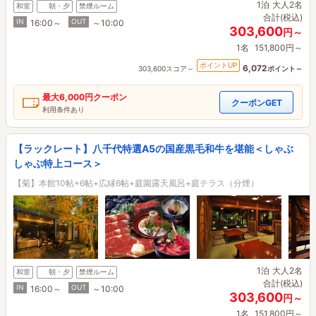
1泊
大人2名
和室
朝・夕
禁煙ルーム
合計(税込)
IN
OUT
16:00～
～10:00
303,600
円～
1名
151,800円～
ポイントUP
6,072
303,600スコア～
ポイント～
最大
6,000円
クーポン
クーポンGET
利用条件あり
【ラックレート】八千代特選A5の国産黒毛和牛を堪能＜しゃぶ
しゃぶ特上コース＞
【菊】本館10帖+6帖+広縁6帖+庭園露天風呂+庭テラス（分煙）
1泊
大人2名
和室
朝・夕
禁煙ルーム
合計(税込)
IN
OUT
16:00～
～10:00
303,600
円～
1名
151,800円～