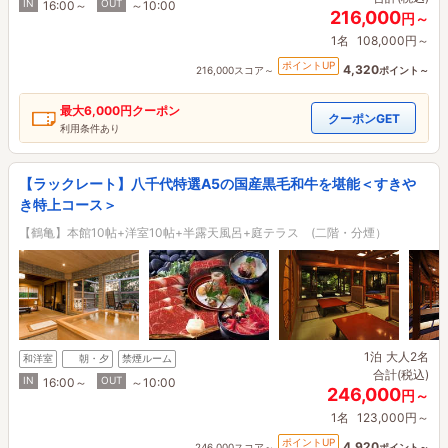
IN
OUT
16:00～
～10:00
216,000
円～
1名
108,000円～
ポイントUP
4,320
216,000スコア～
ポイント～
最大
6,000円
クーポン
クーポンGET
利用条件あり
【ラックレート】八千代特選A5の国産黒毛和牛を堪能＜すきや
き特上コース＞
【鶴亀】本館10帖+洋室10帖+半露天風呂+庭テラス (二階・分煙）
1泊
大人2名
和洋室
朝・夕
禁煙ルーム
合計(税込)
IN
OUT
16:00～
～10:00
246,000
円～
1名
123,000円～
ポイントUP
4,920
246,000スコア～
ポイント～