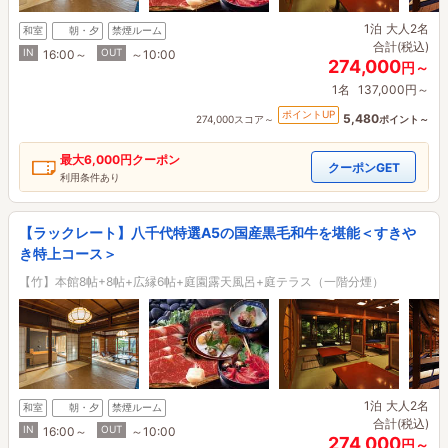
1泊
大人2名
和室
朝・夕
禁煙ルーム
合計(税込)
IN
OUT
16:00～
～10:00
274,000
円～
1名
137,000円～
ポイントUP
5,480
274,000スコア～
ポイント～
最大
6,000円
クーポン
クーポンGET
利用条件あり
【ラックレート】八千代特選A5の国産黒毛和牛を堪能＜すきや
き特上コース＞
【竹】本館8帖+8帖+広縁6帖+庭園露天風呂+庭テラス（一階分煙）
1泊
大人2名
和室
朝・夕
禁煙ルーム
合計(税込)
IN
OUT
16:00～
～10:00
274,000
円～