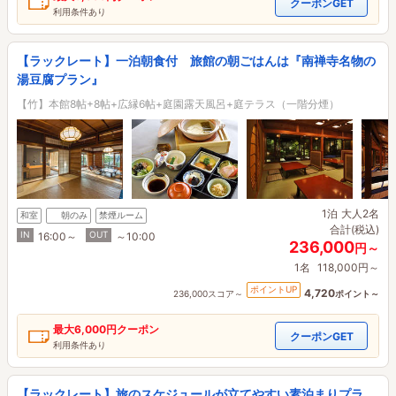
クーポンGET
利用条件あり
【ラックレート】一泊朝食付 旅館の朝ごはんは『南禅寺名物の
湯豆腐プラン』
【竹】本館8帖+8帖+広縁6帖+庭園露天風呂+庭テラス（一階分煙）
1泊
大人2名
和室
朝のみ
禁煙ルーム
合計(税込)
IN
OUT
16:00～
～10:00
236,000
円～
1名
118,000円～
ポイントUP
4,720
236,000スコア～
ポイント～
最大
6,000円
クーポン
クーポンGET
利用条件あり
【ラックレート】旅のスケジュールが立てやすい素泊まりプラ