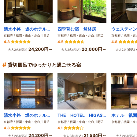
清水小路 坂のホテル京都
四季育む宿 然林房
京都府 / 祇園・東山・北白川周辺
京都府 / 祇園・東山・北白川周辺
京都府 / 祇園・
4.8
4.5
4.8
24,200円～
20,000円～
大人2名(税込)
大人2名(税込)
大人2名(税込)
#
貸切風呂でゆったりと過ごせる宿
清水小路 坂のホテル京都
THE HOTEL HIGASHIYAMA KYOTO TOKYU, A Pan Pacific Hotel
ホテル 祇園
京都府 / 祇園・東山・北白川周辺
京都府 / 祇園・東山・北白川周辺
京都府 / 祇園・
4.8
4.1
24,200円～
21,534円～
大人2名(税込)
大人2名(税込)
大人2名(税込)