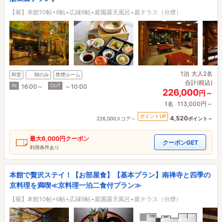
【菊】本館10帖+6帖+広縁6帖+庭園露天風呂+庭テラス（分煙）
1泊
大人2名
和室
朝のみ
禁煙ルーム
合計(税込)
IN
OUT
16:00～
～10:00
226,000
円～
1名
113,000円～
ポイントUP
4,520
226,000スコア～
ポイント～
最大
6,000円
クーポン
クーポンGET
利用条件あり
本館で贅沢ステイ！【お部屋食】【基本プラン】南禅寺と四季の
京料理を満喫≪京料理一泊二食付プラン≫
【菊】本館10帖+6帖+広縁6帖+庭園露天風呂+庭テラス（分煙）