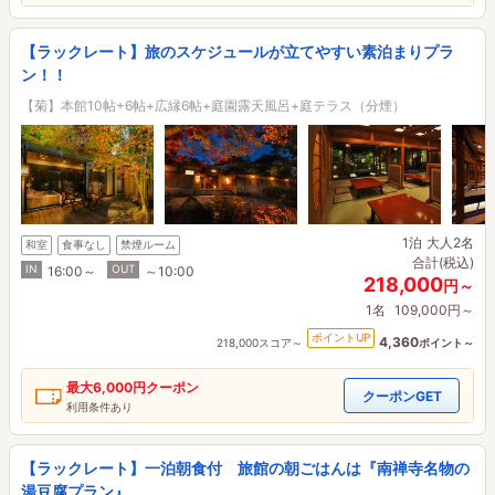
【ラックレート】旅のスケジュールが立てやすい素泊まりプラ
ン！！
【菊】本館10帖+6帖+広縁6帖+庭園露天風呂+庭テラス（分煙）
1泊
大人2名
和室
食事なし
禁煙ルーム
合計(税込)
IN
OUT
16:00～
～10:00
218,000
円～
1名
109,000円～
ポイントUP
4,360
218,000スコア～
ポイント～
最大
6,000円
クーポン
クーポンGET
利用条件あり
【ラックレート】一泊朝食付 旅館の朝ごはんは『南禅寺名物の
湯豆腐プラン』