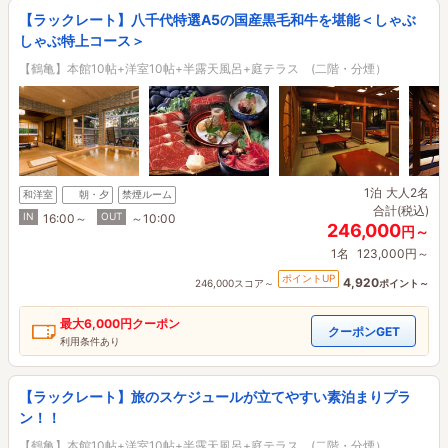
【ラックレート】八千代特選A5の国産黒毛和牛を堪能＜しゃぶ
しゃぶ特上コース＞
【鶴亀】本館10帖+洋室10帖+半露天風呂+庭テラス (二階・分煙）
1泊
大人2名
和洋室
朝・夕
禁煙ルーム
合計(税込)
IN
OUT
16:00～
～10:00
246,000
円～
1名
123,000円～
ポイントUP
4,920
246,000スコア～
ポイント～
最大
6,000円
クーポン
クーポンGET
利用条件あり
【ラックレート】旅のスケジュールが立てやすい素泊まりプラ
ン！！
【鶴亀】本館10帖+洋室10帖+半露天風呂+庭テラス (二階・分煙）