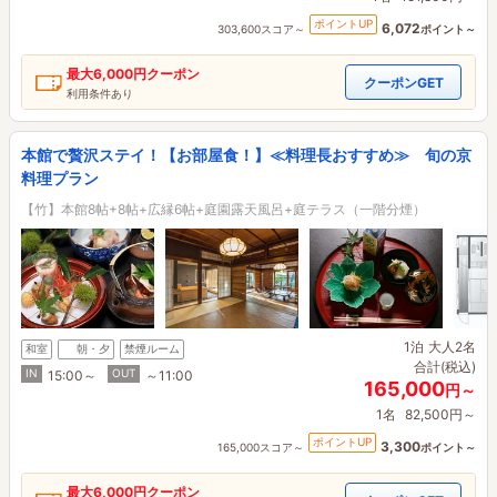
ポイントUP
6,072
303,600スコア～
ポイント～
最大
6,000円
クーポン
クーポンGET
利用条件あり
本館で贅沢ステイ！【お部屋食！】≪料理長おすすめ≫ 旬の京
料理プラン
【竹】本館8帖+8帖+広縁6帖+庭園露天風呂+庭テラス（一階分煙）
1泊
大人2名
和室
朝・夕
禁煙ルーム
合計(税込)
IN
OUT
15:00～
～11:00
165,000
円～
1名
82,500円～
ポイントUP
3,300
165,000スコア～
ポイント～
最大
6,000円
クーポン