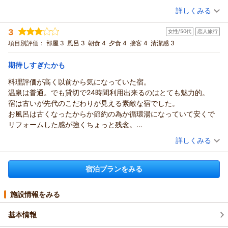
旅館からは何の説明もなく、母にはサプライズのつもりでしたの
（投稿日：2025/10/31）
詳しくみる
で取り立てて何も言いませんでしたが、すごく残念でした。
宿泊時期：
2025年10月宿泊 (家族旅行)
岩風呂は翌朝はぬるくて入れなかったので、こちらはまだ不具合
3
女性/50代
恋人旅行
投稿者：
ヒロさん
(女性/40代)
があるようです。
宿泊プラン：
【季節を楽しむ：秋】福岡の秋を楽しむ！秋の景色を眺めなが
項目別評価：
部屋 3
風呂 3
朝食 4
夕食 4
接客 4
清潔感 3
朝食はブランチに変更して併設のレストランに優先して案内して
ら食と温泉をお楽しみください☆【１泊２食】
和室
朝・夕
いただき、ゆっくり選んで食べることが出来ました。種類もたく
宿泊価格帯：
20,001～21,000円(大人一人あたり/税込)
期待しすぎたかも
さんあって、母も喜んでいました。
料理評価が高く以前から気になっていた宿。
椎原温泉 割烹旅館 みはる荘からの返信
温泉は普通。でも貸切で24時間利用出来るのはとても魅力的。
このたびは当館をご利用いただき、また丁寧なご感想をお寄せ
宿は古いが先代のこだわりが見える素敵な宿でした。
くださり誠にありがとうございます。
お風呂は古くなったからか節約の為か循環湯になっていて安くで
せっかく「福岡の秋を楽しむ」プランをお選びいただいたの
リフォームした感が強くちょっと残念。
に、掲載写真と実際のお料理が異なっていたことで、ご期待を
宿が出来た頃は素敵だったんだろうな。
（投稿日：2025/08/27）
裏切る形となってしまい本当に申し訳ございませんでした。
詳しくみる
料理は口コミが良くかなり期待していました。
伊勢エビのグラタンの写真は、以前のメニューを誤って掲載し
宿泊時期：
2025年07月宿泊 (恋人旅行)
味はそれぞれ好みがあるので強くは言えませんが私には普通で残
ていたことが原因でした。現在はすでに正しい写真に差し替
投稿者：
きょうさん
(女性/50代)
念。
宿泊プランをみる
え、同様のことがないよう確認体制を見直しております。
宿泊プラン：
【和洋奏でるスタンダードプラン】自慢の料理と福岡の温泉を
見た目はお洒落なので味より映えを重視する今の時代にはいいの
楽しむ贅沢を♪【1泊2食】
お母さまへのサプライズとしてご計画くださっていたとのこ
和室
朝・夕
かも。
宿泊価格帯：
と、そのお気持ちを思うと大変心苦しく感じております。
17,001～18,000円(大人一人あたり/税込)
施設情報をみる
朝食ブランチは味は普通だが大食の私はお腹いっぱい食べられる
また、岩風呂の温度についても快適にご利用いただけず申し訳
ので良し。
ございませんでした。現在は調整・点検を進め、より良い状態
基本情報
私はあまり食べないがデザート類は充実しているので甘い物好き
でお楽しみいただけるよう改善しております。