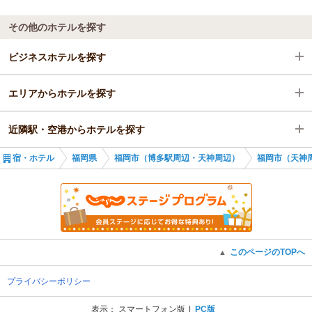
な人は満足するかも。
そんな中でも、朝食（ブランチ）をお母さまとゆっくりお楽し
今回は期待が大きすぎて辛口評価になったのかもしれません。
みいただけたとのお言葉、とても嬉しく拝見しました。
その他のホテルを探す
宿にいた昔からいるという若い方の仲居さんはとても感じが良く
これからも「また来たい」と思っていただけるよう、スタッフ
好印象でした。
一同心を込めておもてなしさせていただきます。
ビジネスホテルを探す
季節ごとに違った魅力を感じていただけるよう努めてまいりま
すので、ぜひまたお母さまと遊びにいらしてください。
エリアからホテルを探す
福岡県
改めまして、このたびのご指摘に深く感謝申し上げます。
（返信日：2025/11/16）
近隣駅・空港からホテルを探す
福岡市（博多駅周辺・天神周辺）
福岡県
宿・ホテル
福岡県
福岡市（博多駅周辺・天神周辺）
福岡市（天神
福岡市（天神周辺・百道浜）
福岡市（博多駅周辺・天神周辺）
筑前前原駅
福岡市（天神周辺・百道浜）
野芥駅
このページのTOPへ
▲
プライバシーポリシー
表示：
スマートフォン版
PC版