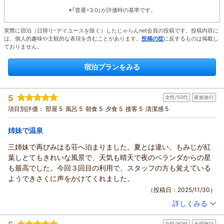
※｢普通=3.0｣が評価時の基準です。
実際に宿泊（日帰り･デイユースを除く）したじゃらんnet会員の投稿です。投稿内容に
は、個人的趣味や主観的な表現を含むことがあります。
投稿の掟
に反するものは掲載し
ておりません。
宿泊プランをみる
5
女性/50代
家族旅行
項目別評価：
部屋 5
風呂 5
朝食 5
夕食 5
接客 5
清潔感 5
姉妹で温泉
三姉妹で再びみはる荘へ泊まりました。夏とは違い、もみじが紅
葉しとてもきれいな風景で、天気も晴天で夜のベランダからの星
も最高でした。今回３回目の利用で、スタッフの方も覚えている
ようできさくに声をかけてくれました。
（投稿日：2025/11/30）
詳しくみる
宿泊時期：
2025年11月宿泊 (家族旅行)
投稿者：
ももたんさん
(女性/50代)
女性/60代
夫婦旅行