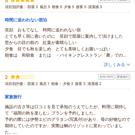
5
宿泊プラン：
【和洋奏でるスタンダードプラン】自慢の料理と福岡の温泉を
楽しむ贅沢を♪【1泊2食】
和室
朝・夕
項目別評価：
部屋 3
風呂 5
朝食 5
夕食 5
接客 5
清潔感 3
宿泊価格帯：
18,001～19,000円(大人一人あたり/税込)
時間に追われない宿泊
笑顔 おもてなし 時間に追われない宿
とても早く宿に着いたのに 笑顔で部屋に案内して頂けました
窓からの目の前の 紅葉が素晴らしい
夕食 目でも秋を楽しめ とても美味しくお腹いっぱい
朝食は 和朝食 または ・バイキングレストラン「農」でのブ
ランチ
（投稿日：2025/11/19）
詳しくみる
が選べ １０時３０分にチェックアウトして 隣のレストランへ
宿泊時期：
2025年11月宿泊 (夫婦旅行)
案内していただきました[レストラン ユーチューブ掲載あり]
2
女性/40代
家族旅行
投稿者：
かっちさん
(女性/60代)
種類も豊富で 全種類食べられなかったけど 大満足
宿泊プラン：
【食と温泉 気ままに平日旅】夕食に和洋創作会席、朝食に和
項目別評価：
部屋 2
風呂 1
朝食 -
夕食 2
接客 3
清潔感 2
朝食が遅いので 心配しましたが 夜食か朝食にと おにぎりが
朝食orバイキングを♪【1泊2食】
和室
朝・夕
用意して頂けました[レンジあり]
宿泊価格帯：
16,001～17,000円(大人一人あたり/税込)
家族旅行
温泉は家族風呂で 岩風呂 檜風呂がありました
強風だったので檜風呂を ゆっくり何度も楽しみました
施設の古さ等は口コミを見て承知のうえでしたが、料理に期待し
今度は 岩風呂を楽しみにしてます
て『福岡の秋を楽しむ』プランを予約しました。
予約の際には伊勢エビのグラタン(写真付)があり、母の好物なので
期待していたのですが、実際は鯛のリゾットに変わっていまし
た。