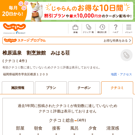
じゃらん
お得な特典をみる
椎原温泉 割烹旅館 みはる荘
(
クチコミ4件
)
有効クチコミ数に達していないためクチコミ評価は表示しておりません。
福岡県福岡市早良区椎原１２０３
地図・アクセス
施設情報
プラン
クーポン
クチコミ
過去1年間に投稿されたクチコミが有効数に達していないため
クチコミ評価は表示しておりません
-
クチコミ総合
(4件)
部屋
朝食
接客
風呂
夕食
清潔感
-
-
-
-
-
-