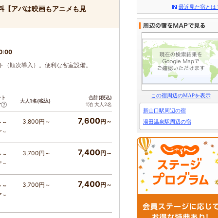
最近見た宿とは
料【アパは映画もアニメも見
0:00
ト（順次導入）。便利な客室設備。
この宿周辺のMAPを表示
ント
合計(税込)
大人1名(税込)
1泊 大人2名
ア
新山口駅周辺の宿
7,600
3,800円～
円～
湯田温泉駅周辺の宿
ト～
ア～
7,400
3,700円～
円～
ト～
ア～
7,400
3,700円～
円～
ト～
ア～