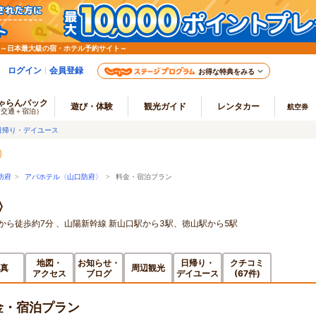
 ～日本最大級の宿・ホテル予約サイト～
ログイン
会員登録
お得な特典をみる
ゃらんパック
遊び・体験
観光ガイド
レンタカー
航空券
（交通＋宿泊）
日帰り・デイユース
防府
>
アパホテル〈山口防府〉
> 料金・宿泊プラン
〉
から徒歩約7分 、山陽新幹線 新山口駅から3駅、徳山駅から5駅
地図・
お知らせ・
日帰り・
クチコミ
真
周辺観光
アクセス
ブログ
デイユース
(67件)
金・宿泊プラン