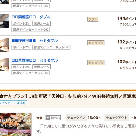
7,800スコ
部屋でインターネットOK
□□禁煙室□□ ダブル
144
ポイン
ダブル
ポイント2%
禁煙ルーム
7,200スコ
部屋でインターネットOK
■■喫煙可■■ セミダブル
132
ポイン
セミダブル
ポイント2%
部屋でインターネットOK
6,600スコ
□□禁煙室□□ セミダブル
132
ポイン
セミダブル
ポイント2%
禁煙ルーム
6,600スコ
部屋でインターネットOK
食付きプラン】JR防府駅「天神口」徒歩約7分／WiFi接続無料／普通車
ラインカード決済可
15:00～
～1
チェックイン
チェックアウト
食事：
朝のみ
一日の始まりに活力がみなぎるような美味しい朝食をご用意
す。