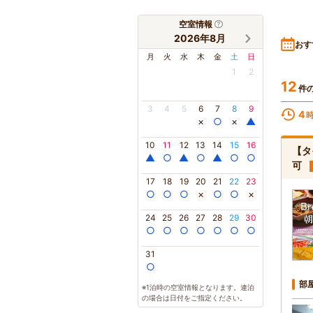
空室情報
2026年8月
おす
月
火
水
木
金
土
日
1
2
12
件
3
4
5
6
7
8
9
4
×
○
×
▲
10
11
12
13
14
15
16
【タ
▲
○
▲
○
▲
○
○
可
17
18
19
20
21
22
23
○
○
○
×
○
○
×
24
25
26
27
28
29
30
○
○
○
○
○
○
○
31
○
部
※1泊時の空室情報となります。連泊
の場合は日付をご指定ください。