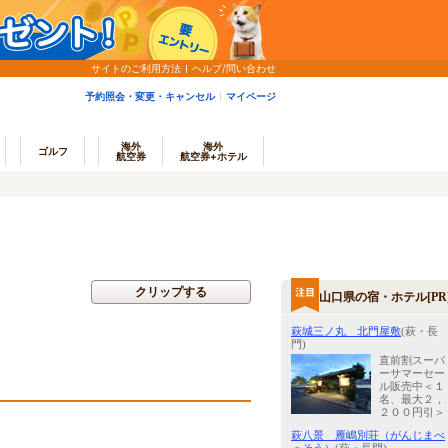
サイトのご利用方法
ヘルプ/問い合わせ
予約照会・変更・キャンセル
マイページ
海外
海外
ゴルフ
航空券
航空券+ホテル
クリップする
山口県の宿・ホテル[PR
萩城三ノ丸 北門屋敷
(萩・長
門)
直前割スーパ
ーサマーセー
ル販売中＜１
名、最大２，
２００円引＞
萩八景 雁嶋別荘（がんじまべ