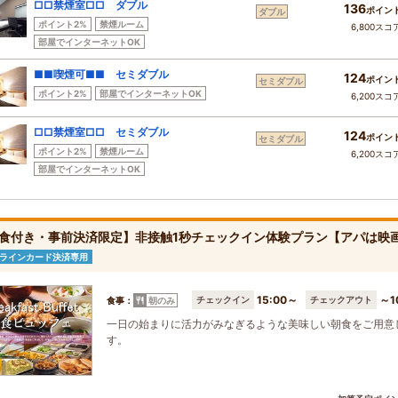
□□禁煙室□□ ダブル
136
ポイン
ダブル
ポイント2%
禁煙ルーム
6,800スコ
部屋でインターネットOK
■■喫煙可■■ セミダブル
124
ポイン
セミダブル
ポイント2%
部屋でインターネットOK
6,200スコ
□□禁煙室□□ セミダブル
124
ポイン
セミダブル
ポイント2%
禁煙ルーム
6,200スコ
部屋でインターネットOK
食付き・事前決済限定】非接触1秒チェックイン体験プラン【アパは映
ラインカード決済専用
15:00～
～1
チェックイン
チェックアウト
食事：
朝のみ
一日の始まりに活力がみなぎるような美味しい朝食をご用意
す。