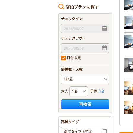
宿泊プランを探す
チェックイン
チェックアウト
日付未定
部屋数・人数
大人
子供
0名
再検索
部屋タイプ
部屋タイプを指定