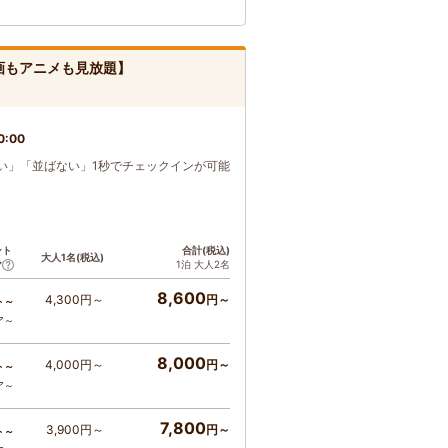
画もアニメも見放題】
0:00
い」「並ばない」1秒でチェックインが可能
ント
合計(税込)
大人1名(税込)
1泊 大人2名
ア
8,600
4,300円～
円～
ト～
ア～
8,000
4,000円～
円～
ト～
ア～
7,800
3,900円～
円～
ト～