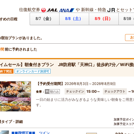
往復航空券
や
新幹線・特急
とセット
8/7（金）
8/8（土）
8/9（日）
8/1
すめの日程
お
の宿泊プランがありました。
前に予約されました
時間
イムセール】朝食付きプラン JR防府駅「天神口」徒歩約7分／WiFi
終了間近
オンラインカード決済可
【予約受付期間】
2026年8月3日～2026年8月9日
15:00～
～1
チェックイン
チェックアウト
食事：
朝のみ
一日の始まりに活力がみなぎるような美味しい朝食をご用意
す。
加算予定ポイ
屋タイプ・詳細
加算予定スコ
■■喫煙可■■ ツイン