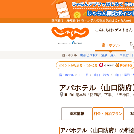
国内旅行・海外旅行や宿・ホテルの宿泊予約はじゃらんnet
こんにちは♪ゲストさん
じ
宿・ホテル
宿・ホテル
出張ビジネス
温泉・露天
高級宿
ポイントがたまる・つかえる
宿・ホテル
>
山口県
>
山口・秋芳
>
山口・湯田・
アパホテル〈山口防府
■JR山陽本線「防府駅」下車、「天神口」
基本情報
料金・宿泊プラン
写
アパホテル〈山口防府〉の料