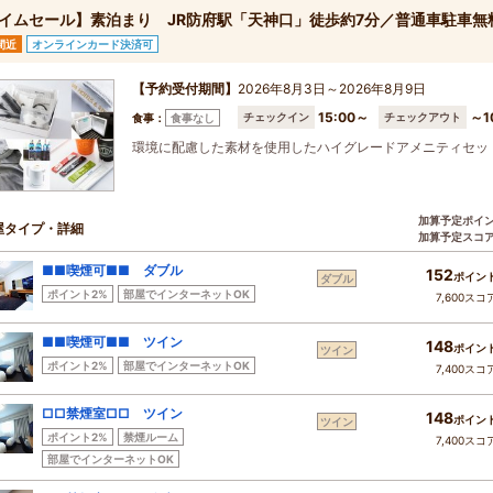
イムセール】素泊まり JR防府駅「天神口」徒歩約7分／普通車駐車無
間近
オンラインカード決済可
【予約受付期間】
2026年8月3日～2026年8月9日
15:00～
～1
チェックイン
チェックアウト
食事：
食事なし
環境に配慮した素材を使用したハイグレードアメニティセッ
加算予定ポイ
屋タイプ・詳細
加算予定スコ
■■喫煙可■■ ダブル
152
ポイン
ダブル
ポイント2%
部屋でインターネットOK
7,600スコ
■■喫煙可■■ ツイン
148
ポイン
ツイン
ポイント2%
部屋でインターネットOK
7,400スコ
□□禁煙室□□ ツイン
148
ポイン
ツイン
ポイント2%
禁煙ルーム
7,400スコ
部屋でインターネットOK