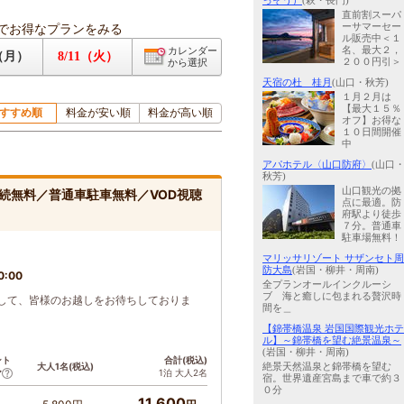
っそう）
(萩・長門)
直前割スーパ
でお得なプランをみる
ーサマーセー
ル販売中＜１
名、最大２，
カレンダー
0（月）
8/11（火）
２００円引＞
から選択
天宿の杜 桂月
(山口・秋芳)
１月２月は
【最大１５％
すすめ順
料金が安い順
料金が高い順
オフ】お得な
１０日間開催
中
アパホテル〈山口防府〉
(山口
秋芳)
山口観光の拠
接続無料／普通車駐車無料／VOD視聴
点に最適。防
府駅より徒歩
７分。普通車
駐車場無料！
マリッサリゾート サザンセト周
防大島
(岩国・柳井・周南)
0:00
全プランオールインクルーシ
ブ 海と癒しに包まれる贅沢時
して、皆様のお越しをお待ちしておりま
間を＿
【錦帯橋温泉 岩国国際観光ホテ
ル】～錦帯橋を望む絶景温泉～
(岩国・柳井・周南)
ント
合計(税込)
大人1名(税込)
絶景天然温泉と錦帯橋を望む
1泊 大人2名
ア
宿。世界遺産宮島まで車で約３
０分
11,600