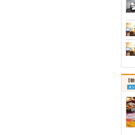
【朝
オン