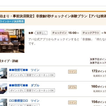
泊まり・事前決済限定】非接触1秒チェックイン体験プラン【アパは映
ラインカード決済専用
15:00～
～1
チェックイン
チェックアウト
食事：
食事なし
アパ公式アプリからチェックインすると「非接触」「待たな
です。
加算予定ポイ
屋タイプ・詳細
加算予定スコ
■■喫煙可■■ ツイン
172
ポイン
ツイン
ポイント2%
部屋でインターネットOK
8,600スコ
■■喫煙可■■ ダブル
160
ポイン
ダブル
ポイント2%
部屋でインターネットOK
8,000スコ
□□禁煙室□□ ツイン
156
ポイン
ツイン
ポイント2%
禁煙ルーム