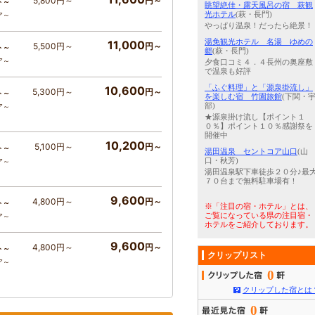
5,800円～
円～
ト～
眺望絶佳・露天風呂の宿 萩観
光ホテル
(萩・長門)
ア～
やっぱり温泉！だったら絶景！
湯免観光ホテル 名湯 ゆめの
11,000
5,500円～
円～
ト～
郷
(萩・長門)
ア～
夕食口コミ４．４長州の奥座敷
で温泉も好評
「ふぐ料理」と「源泉掛流し」
10,600
5,300円～
円～
ト～
を楽しむ宿 竹園旅館
(下関・
部)
ア～
★源泉掛け流し【ポイント１
０％】ポイント１０％感謝祭を
開催中
10,200
5,100円～
円～
ト～
湯田温泉 セントコア山口
(山
口・秋芳)
ア～
湯田温泉駅下車徒歩２０分♪最
７０台まで無料駐車場有！
9,600
4,800円～
円～
ト～
※「注目の宿・ホテル」とは、
ご覧になっている県の注目宿・
ア～
ホテルをご紹介しております。
9,600
4,800円～
円～
ト～
クリップリスト
ア～
0
クリップした宿とは
0