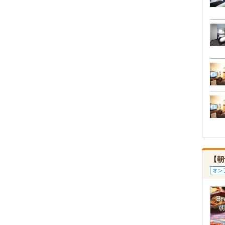
【朝
オン