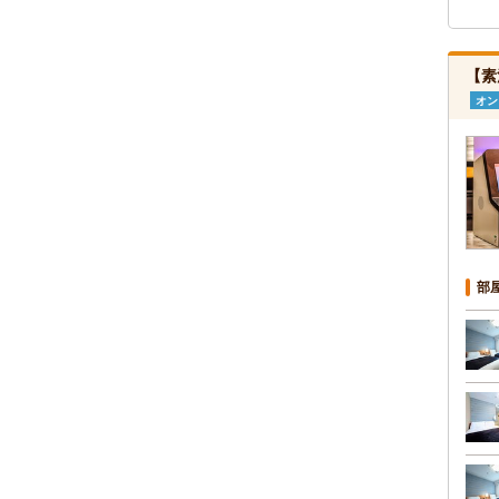
【素
オン
部