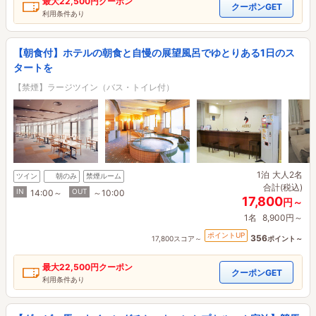
最大
22,500円
クーポン
クーポンGET
利用条件あり
【朝食付】ホテルの朝食と自慢の展望風呂でゆとりある1日のス
タートを
【禁煙】ラージツイン（バス・トイレ付）
1泊
大人2名
ツイン
朝のみ
禁煙ルーム
合計(税込)
IN
OUT
14:00～
～10:00
17,800
円～
1名
8,900円～
ポイントUP
356
17,800スコア～
ポイント～
最大
22,500円
クーポン
クーポンGET
利用条件あり