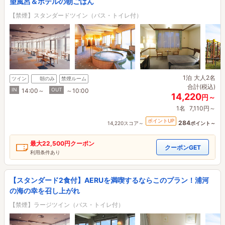
望風呂＆ホテルの朝ごはん
【禁煙】スタンダードツイン（バス・トイレ付）
1泊
大人2名
ツイン
朝のみ
禁煙ルーム
合計(税込)
IN
OUT
14:00～
～10:00
14,220
円～
1名
7,110円～
ポイントUP
284
14,220スコア～
ポイント～
最大
22,500円
クーポン
クーポンGET
利用条件あり
【スタンダード2食付】AERUを満喫するならこのプラン！浦河
の海の幸を召し上がれ
【禁煙】ラージツイン（バス・トイレ付）