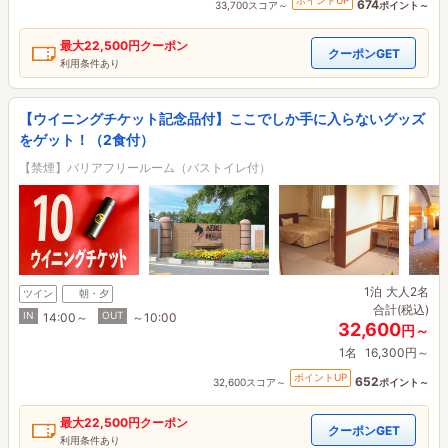
ポイントUP
674
33,700スコア～
ポイント～
最大
22,500円
クーポン
クーポンGET
利用条件あり
【ウイニングチケット記念品付】ここでしか手に入らないグッズ
をゲット！（2食付）
【禁煙】バリアフリールーム（バストイレ付）
1泊
大人2名
ツイン
朝・夕
合計(税込)
IN
OUT
14:00～
～10:00
32,600
円～
1名
16,300円～
ポイントUP
652
32,600スコア～
ポイント～
最大
22,500円
クーポン
クーポンGET
利用条件あり