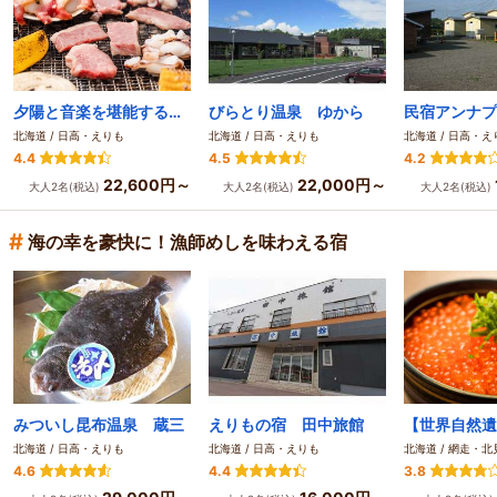
夕陽と音楽を堪能する眺望リゾート 新冠温泉 ホテルヒルズ
びらとり温泉 ゆから
民宿アンナプ
北海道 / 日高・えりも
北海道 / 日高・えりも
北海道 / 日高・え
4.4
4.5
4.2
22,600円～
22,000円～
大人2名(税込)
大人2名(税込)
大人2名(税込)
#
海の幸を豪快に！漁師めしを味わえる宿
みついし昆布温泉 蔵三
えりもの宿 田中旅館
北海道 / 日高・えりも
北海道 / 日高・えりも
北海道 / 網走・
4.6
4.4
3.8