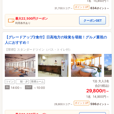
1名
15,850円～
ポイントUP
634
31,700スコア～
ポイント～
最大
22,500円
クーポン
クーポンGET
利用条件あり
【グレードアップ2食付】日高地方の味覚を堪能！グルメ重視の
人におすすめ！
【禁煙】スタンダードツイン（バス・トイレ付）
1泊
大人2名
ツイン
朝・夕
禁煙ルーム
合計(税込)
IN
OUT
14:00～
～10:00
29,800
円～
1名
14,900円～
ポイントUP
596
29,800スコア～
ポイント～