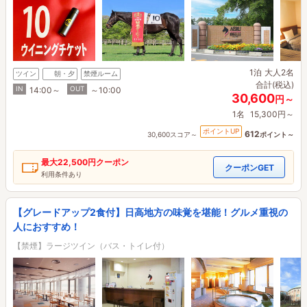
1泊
大人2名
ツイン
朝・夕
禁煙ルーム
合計(税込)
IN
OUT
14:00～
～10:00
30,600
円～
1名
15,300円～
ポイントUP
612
30,600スコア～
ポイント～
最大
22,500円
クーポン
クーポンGET
利用条件あり
【グレードアップ2食付】日高地方の味覚を堪能！グルメ重視の
人におすすめ！
【禁煙】ラージツイン（バス・トイレ付）