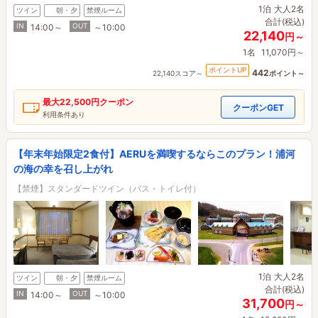
1泊
大人2名
ツイン
朝・夕
禁煙ルーム
合計(税込)
IN
OUT
14:00～
～10:00
22,140
円～
1名
11,070円～
ポイントUP
442
22,140スコア～
ポイント～
最大
22,500円
クーポン
クーポンGET
利用条件あり
【年末年始限定2食付】AERUを満喫するならこのプラン！浦河
の海の幸を召し上がれ
【禁煙】スタンダードツイン（バス・トイレ付）
1泊
大人2名
ツイン
朝・夕
禁煙ルーム
合計(税込)
IN
OUT
14:00～
～10:00
31,700
円～