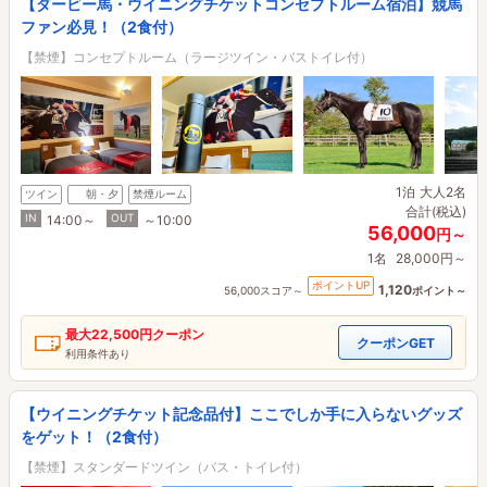
【ダービー馬・ウイニングチケットコンセプトルーム宿泊】競馬
ファン必見！（2食付）
【禁煙】コンセプトルーム（ラージツイン・バストイレ付）
1泊
大人2名
ツイン
朝・夕
禁煙ルーム
合計(税込)
IN
OUT
14:00～
～10:00
56,000
円～
1名
28,000円～
ポイントUP
1,120
56,000スコア～
ポイント～
最大
22,500円
クーポン
クーポンGET
利用条件あり
【ウイニングチケット記念品付】ここでしか手に入らないグッズ
をゲット！（2食付）
【禁煙】スタンダードツイン（バス・トイレ付）