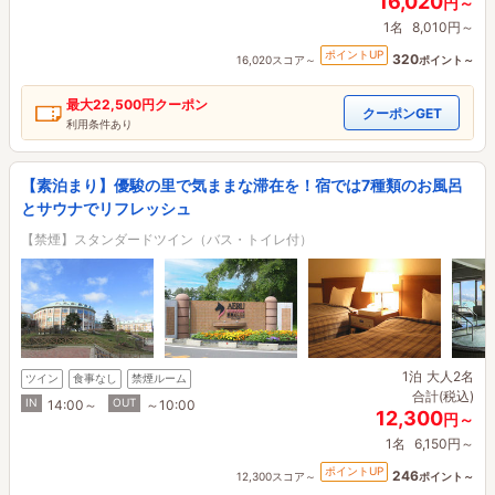
16,020
円～
1名
8,010円～
ポイントUP
320
16,020スコア～
ポイント～
最大
22,500円
クーポン
クーポンGET
利用条件あり
【素泊まり】優駿の里で気ままな滞在を！宿では7種類のお風呂
とサウナでリフレッシュ
【禁煙】スタンダードツイン（バス・トイレ付）
1泊
大人2名
ツイン
食事なし
禁煙ルーム
合計(税込)
IN
OUT
14:00～
～10:00
12,300
円～
1名
6,150円～
ポイントUP
246
12,300スコア～
ポイント～