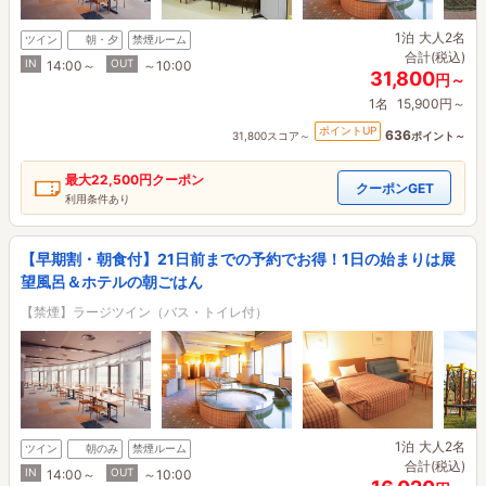
1泊
大人2名
ツイン
朝・夕
禁煙ルーム
合計(税込)
IN
OUT
14:00～
～10:00
31,800
円～
1名
15,900円～
ポイントUP
636
31,800スコア～
ポイント～
最大
22,500円
クーポン
クーポンGET
利用条件あり
【早期割・朝食付】21日前までの予約でお得！1日の始まりは展
望風呂＆ホテルの朝ごはん
【禁煙】ラージツイン（バス・トイレ付）
1泊
大人2名
ツイン
朝のみ
禁煙ルーム
合計(税込)
IN
OUT
14:00～
～10:00