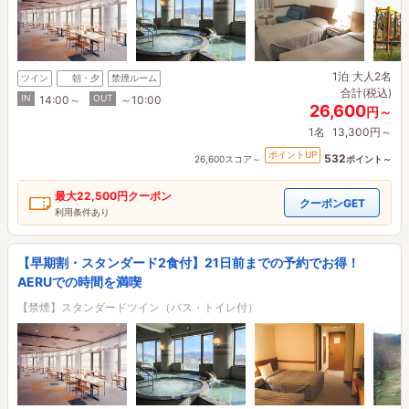
1泊
大人2名
ツイン
朝・夕
禁煙ルーム
合計(税込)
IN
OUT
14:00～
～10:00
26,600
円～
1名
13,300円～
ポイントUP
532
26,600スコア～
ポイント～
最大
22,500円
クーポン
クーポンGET
利用条件あり
【早期割・スタンダード2食付】21日前までの予約でお得！
AERUでの時間を満喫
【禁煙】スタンダードツイン（バス・トイレ付）