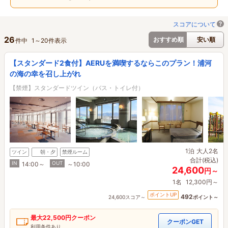
スコアについて
26
おすすめ順
安い順
件中
1
～
20
件表示
【スタンダード2食付】AERUを満喫するならこのプラン！浦河
の海の幸を召し上がれ
【禁煙】スタンダードツイン（バス・トイレ付）
1泊
大人2名
ツイン
朝・夕
禁煙ルーム
合計(税込)
IN
OUT
14:00～
～10:00
24,600
円～
1名
12,300円～
ポイントUP
492
24,600スコア～
ポイント～
最大
22,500円
クーポン
クーポンGET
利用条件あり