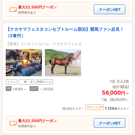
最大
22,500円
クーポン
クーポンGET
利用条件あり
【ナカヤマフェスタコンセプトルーム宿泊】競馬ファン必見！
（2食付）
【禁煙】コンセプトルーム：ナカヤマフェスタ
1泊
大人2名
ツイン
朝・夕
禁煙ルーム
合計(税込)
IN
OUT
14:00～
～10:00
56,000
円～
1名
28,000円～
ポイントUP
1,120
56,000スコア～
ポイント～
最大
22,500円
クーポン
クーポンGET
利用条件あり