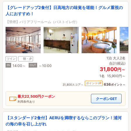
【グレードアップ2食付】日高地方の味覚を堪能！グルメ重視の
人におすすめ！
【禁煙】バリアフリールーム（バストイレ付）
1泊
大人2名
ツイン
朝・夕
合計(税込)
IN
OUT
14:00～
～10:00
31,800
円～
1名
15,900円～
ポイントUP
636
31,800スコア～
ポイント～
最大
22,500円
クーポン
クーポンGET
利用条件あり
【スタンダード2食付】AERUを満喫するならこのプラン！浦河
の海の幸を召し上がれ