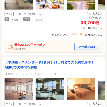
1泊
大人2名
ツイン
朝・夕
禁煙ルーム
合計(税込)
IN
OUT
14:00～
～10:00
33,700
円～
1名
16,850円～
ポイントUP
674
33,700スコア～
ポイント～
最大
22,500円
クーポン
クーポンGET
利用条件あり
【早期割・スタンダード2食付】21日前までの予約でお得！
AERUでの時間を満喫
【禁煙】ラージツイン（バス・トイレ付）
1泊
大人2名
ツイン
朝・夕
禁煙ルーム