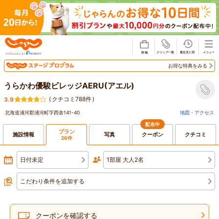
じゃらん
お得な特典をみる
うらかわ優駿ビレッジAERU(アエル)
(
クチコミ788件
)
3.9
北海道浦河郡浦河町字西舎141-40
地図・アクセス
配布中
プラン
施設情報
写真
クーポン
クチコミ
26件
日付未定
1部屋 大人2名
こだわり条件を追加する
クーポンを確認する