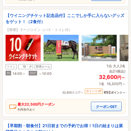
【ウイニングチケット記念品付】ここでしか手に入らないグッズ
をゲット！（2食付）
【禁煙】ラージツイン（バス・トイレ付）
1泊
大人2名
ツイン
朝・夕
禁煙ルーム
合計(税込)
IN
OUT
14:00～
～10:00
32,600
円～
1名
16,300円～
ポイントUP
652
32,600スコア～
ポイント～
最大
22,500円
クーポン
クーポンGET
利用条件あり
【早期割・朝食付】21日前までの予約でお得！1日の始まりは展