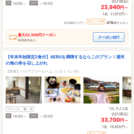
合計(税込)
IN
OUT
14:00～
～10:00
23,940
円～
1名
11,970円～
ポイントUP
478
23,940スコア～
ポイント～
最大
22,500円
クーポン
クーポンGET
利用条件あり
【年末年始限定2食付】AERUを満喫するならこのプラン！浦河
の海の幸を召し上がれ
【禁煙】バリアフリールーム（バストイレ付）
1泊
大人2名
ツイン
朝・夕
合計(税込)
IN
OUT
14:00～
～10:00
33,700
円～
1名
16,850円～