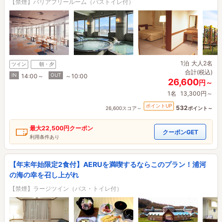
【禁煙】バリアフリールーム（バストイレ付）
1泊
大人2名
ツイン
朝・夕
合計(税込)
IN
OUT
14:00～
～10:00
26,600
円～
1名
13,300円～
ポイントUP
532
26,600スコア～
ポイント～
最大
22,500円
クーポン
クーポンGET
利用条件あり
【年末年始限定2食付】AERUを満喫するならこのプラン！浦河
の海の幸を召し上がれ
【禁煙】ラージツイン（バス・トイレ付）