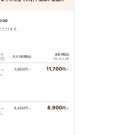
0:00
ただけます。
ント
合計(税込)
大人1名(税込)
1泊 大人2名
ア
11,700
5,850円～
円～
ト～
ア～
8,900
4,450円～
円～
ト～
ア～