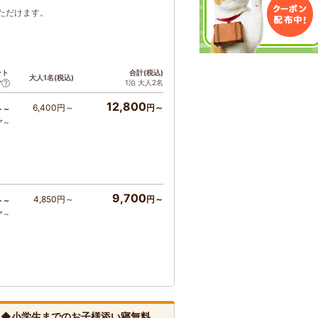
ただけます。
ント
合計(税込)
大人1名(税込)
1泊 大人2名
ア
12,800
6,400円～
円～
ト～
ア～
9,700
4,850円～
円～
ト～
ア～
◆◆小学生までのお子様添い寝無料