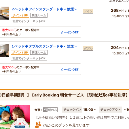
加算予定スコ
２ベッド◆ツインスタンダード◆＜禁煙＞
268
ポイン
ツイン
ポイントUP
禁煙ルーム
13,400スコ
部屋でインターネットOK
最大500円
のクーポン配布中
クーポンGET
※利用条件あり
１ベッド◆ダブルスタンダード◆＜禁煙＞
204
ポイン
ダブル
ポイントUP
禁煙ルーム
10,200スコ
部屋でインターネットOK
最大500円
のクーポン配布中
クーポンGET
※利用条件あり
30日前早期割引 】 Early Booking 朝食サービス 【現地決済or事前決
15:00～
～1
チェックイン
チェックアウト
食事：
朝のみ
【お子様添い寝無料】１２歳以下の添い寝は無料でご利用い
2名がこのプランを見ています