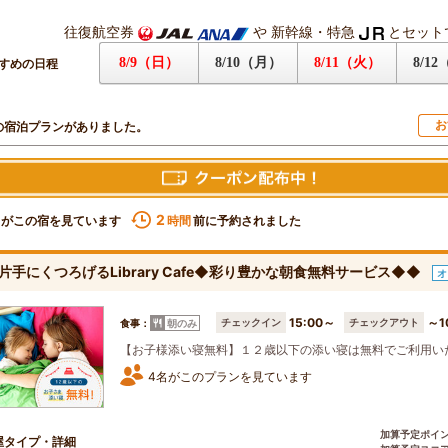
往復航空券
や
新幹線・特急
とセット
8/9（日）
8/10（月）
8/11（火）
8/1
すめの日程
お
の宿泊プランがありました。
2
名がこの宿を見ています
前に予約されました
時間
片手にくつろげるLibrary Cafe◆彩り豊かな朝食無料サービス◆◆
オ
15:00～
～1
チェックイン
チェックアウト
食事：
朝のみ
【お子様添い寝無料】１２歳以下の添い寝は無料でご利用い
4名がこのプランを見ています
加算予定ポイ
屋タイプ・詳細