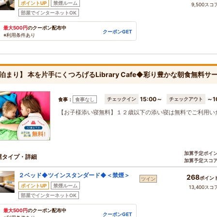
ポイントUP
禁煙ルーム
9,500スコ
部屋でインターネットOK
最大500円
のクーポン配布中
クーポンGET
※利用条件あり
泊まり】 本を片手にくつろげるLibrary Cafe◆彩り豊かな朝食無料
15:00～
～1
チェックイン
チェックアウト
食事：
食事なし
【お子様添い寝無料】１２歳以下の添い寝は無料でご利用い
加算予定ポイ
屋タイプ・詳細
加算予定スコ
２ベッド◆ツインスタンダード◆＜禁煙＞
268
ポイン
ツイン
ポイントUP
禁煙ルーム
13,400スコ
部屋でインターネットOK
最大500円
のクーポン配布中
クーポンGET