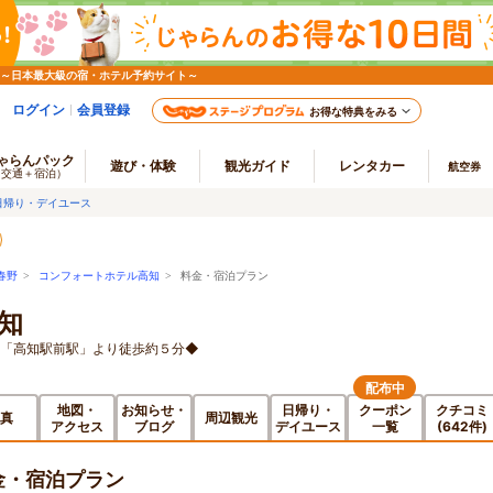
 ～日本最大級の宿・ホテル予約サイト～
ログイン
会員登録
お得な特典をみる
ゃらんパック
遊び・体験
観光ガイド
レンタカー
航空券
（交通＋宿泊）
日帰り・デイユース
春野
>
コンフォートホテル高知
> 料金・宿泊プラン
知
車「高知駅前駅」より徒歩約５分◆
配布中
地図・
お知らせ・
日帰り・
クーポン
クチコミ
真
周辺観光
アクセス
ブログ
デイユース
一覧
(642件)
金・宿泊プラン