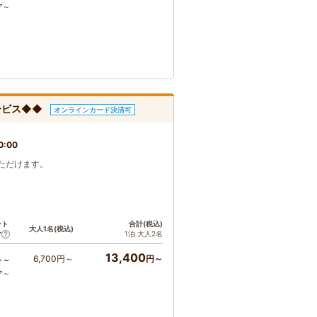
ア～
サービス◆◆
オンラインカード決済可
0:00
ただけます。
ント
合計(税込)
大人1名(税込)
1泊 大人2名
ア
13,400
6,700円～
円～
ト～
ア～