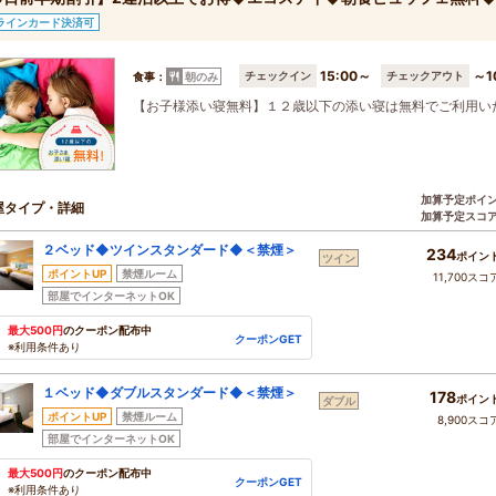
ラインカード決済可
15:00～
～1
チェックイン
チェックアウト
食事：
朝のみ
【お子様添い寝無料】１２歳以下の添い寝は無料でご利用い
加算予定ポイ
屋タイプ・詳細
加算予定スコ
２ベッド◆ツインスタンダード◆＜禁煙＞
234
ポイン
ツイン
ポイントUP
禁煙ルーム
11,700スコ
部屋でインターネットOK
最大500円
のクーポン配布中
クーポンGET
※利用条件あり
１ベッド◆ダブルスタンダード◆＜禁煙＞
178
ポイン
ダブル
ポイントUP
禁煙ルーム
8,900スコ
部屋でインターネットOK
最大500円
のクーポン配布中
クーポンGET
※利用条件あり