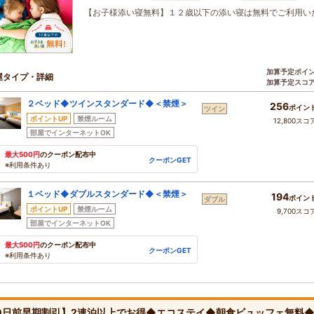
【お子様添い寝無料】１２歳以下の添い寝は無料でご利用い
加算予定ポイ
屋タイプ・詳細
加算予定スコ
２ベッド◆ツインスタンダード◆＜禁煙＞
256
ポイン
ツイン
ポイントUP
禁煙ルーム
12,800スコ
部屋でインターネットOK
最大500円
のクーポン配布中
クーポンGET
※利用条件あり
１ベッド◆ダブルスタンダード◆＜禁煙＞
194
ポイン
ダブル
ポイントUP
禁煙ルーム
9,700スコ
部屋でインターネットOK
最大500円
のクーポン配布中
クーポンGET
※利用条件あり
0日前早期割引】2連泊以上でお得◆エコステイ◆朝食ビュッフェ無料