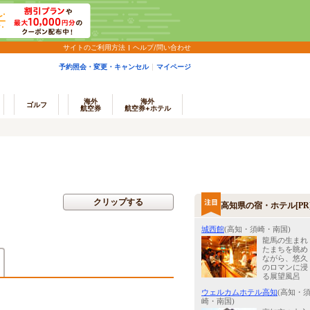
サイトのご利用方法
ヘルプ/問い合わせ
予約照会・変更・キャンセル
マイページ
海外
海外
ゴルフ
航空券
航空券+ホテル
クリップする
高知県の宿・ホテル[PR
城西館
(高知・須崎・南国)
龍馬の生まれ
たまちを眺め
ながら、悠久
のロマンに浸
る展望風呂
ウェルカムホテル高知
(高知・
崎・南国)