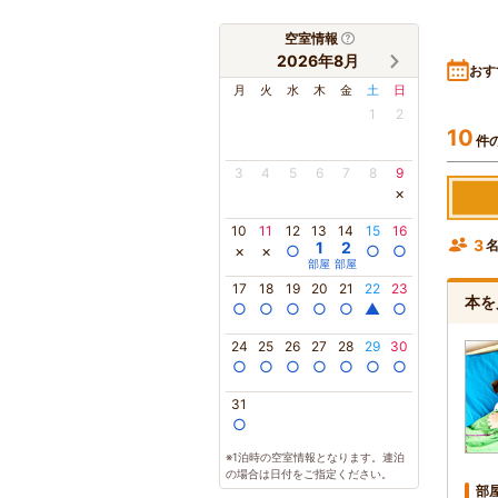
空室情報
2026年8月
おす
月
火
水
木
金
土
日
1
2
10
件
3
4
5
6
7
8
9
×
10
11
12
13
14
15
16
3
1
2
×
×
○
○
○
部屋
部屋
17
18
19
20
21
22
23
本を
○
○
○
○
○
▲
○
24
25
26
27
28
29
30
○
○
○
○
○
○
○
31
○
※1泊時の空室情報となります。連泊
の場合は日付をご指定ください。
部