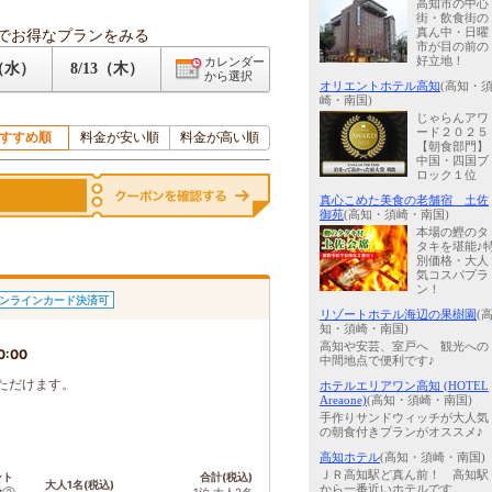
高知市の中心
街・飲食街の
でお得なプランをみる
真ん中・日曜
市が目の前の
好立地！
カレンダー
2（水）
8/13（木）
から選択
オリエントホテル高知
(高知・
崎・南国)
じゃらんアワ
ード２０２５
すすめ順
料金が安い順
料金が高い順
【朝食部門】
中国・四国ブ
ロック１位
真心こめた美食の老舗宿 土佐
御苑
(高知・須崎・南国)
本場の鰹のタ
タキを堪能♪
別価格・大人
気コスパプラ
ン！
ンラインカード決済可
リゾートホテル海辺の果樹園
(
知・須崎・南国)
高知や安芸、室戸へ 観光への
0:00
中間地点で便利です♪
ただけます。
ホテルエリアワン高知 (HOTEL
Areaone)
(高知・須崎・南国)
手作りサンドウィッチが大人気
の朝食付きプランがオススメ♪
高知ホテル
(高知・須崎・南国)
ＪＲ高知駅ど真ん前！ 高知駅
ント
合計(税込)
大人1名(税込)
から一番近いホテルです。