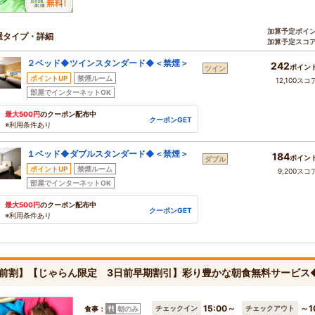
加算予定ポイ
屋タイプ・詳細
加算予定スコ
２ベッド◆ツインスタンダード◆＜禁煙＞
242
ポイン
ツイン
ポイントUP
禁煙ルーム
12,100スコ
部屋でインターネットOK
最大500円
のクーポン配布中
クーポンGET
※利用条件あり
１ベッド◆ダブルスタンダード◆＜禁煙＞
184
ポイン
ダブル
ポイントUP
禁煙ルーム
9,200スコ
部屋でインターネットOK
最大500円
のクーポン配布中
クーポンGET
※利用条件あり
前割】【じゃらん限定 3日前早期割引】彩り豊かな朝食無料サービス
15:00～
～1
チェックイン
チェックアウト
食事：
朝のみ