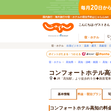
国内旅行・海外旅行や宿・ホテルの宿泊予約はじゃらんnet
こんにちは♪ゲストさん
じ
宿・ホテル
宿・ホテル
出張ビジネス
温泉・露天
高級宿
ポイントがたまる・つかえる
宿・ホテル
>
高知県
>
高知・須崎・南国
>
高知・
コンフォートホテル高
◆JR「高知駅」より徒歩約５分◆路面電
基本情報
料金・宿泊プラン
写
コンフォートホテル高知の料