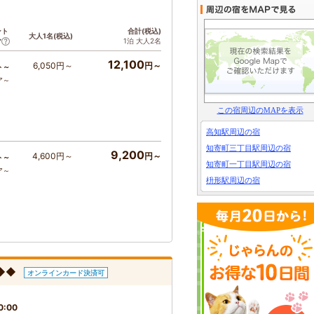
ント
合計(税込)
大人1名(税込)
1泊 大人2名
ア
12,100
6,050円～
円～
ト～
ア～
この宿周辺のMAPを表示
高知駅周辺の宿
知寄町三丁目駅周辺の宿
9,200
4,600円～
円～
ト～
知寄町一丁目駅周辺の宿
ア～
枡形駅周辺の宿
◆◆
オンラインカード決済可
0:00