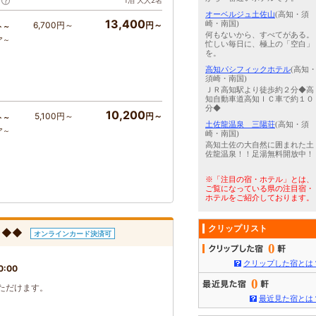
1泊 大人2名
ア
オーベルジュ土佐山
(高知・須
13,400
崎・南国)
6,700円～
円～
ト～
何もないから、すべてがある。
ア～
忙しい毎日に、極上の「空白」
を。
高知パシフィックホテル
(高知
須崎・南国)
ＪＲ高知駅より徒歩約２分◆高
知自動車道高知ＩＣ車で約１０
分◆
10,200
5,100円～
円～
ト～
土佐龍温泉 三陽荘
(高知・須
ア～
崎・南国)
高知土佐の大自然に囲まれた土
佐龍温泉！！足湯無料開放中！
※「注目の宿・ホテル」とは、
ご覧になっている県の注目宿・
ホテルをご紹介しております。
クリップリスト
済】◆◆
オンラインカード決済可
0
クリップした宿とは
0:00
0
ただけます。
最近見た宿とは