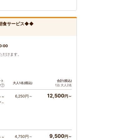
朝食サービス◆◆
0:00
ただけます。
ント
合計(税込)
大人1名(税込)
1泊 大人2名
ア
12,500
6,250円～
円～
ト～
ア～
9,500
4,750円～
円～
ト～