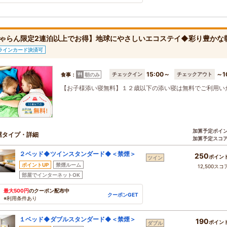
ゃらん限定2連泊以上でお得】地球にやさしいエコステイ◆彩り豊かな
ラインカード決済可
15:00～
～1
チェックイン
チェックアウト
食事：
朝のみ
【お子様添い寝無料】１２歳以下の添い寝は無料でご利用い
加算予定ポイ
屋タイプ・詳細
加算予定スコ
２ベッド◆ツインスタンダード◆＜禁煙＞
250
ポイン
ツイン
ポイントUP
禁煙ルーム
12,500スコ
部屋でインターネットOK
最大500円
のクーポン配布中
クーポンGET
※利用条件あり
１ベッド◆ダブルスタンダード◆＜禁煙＞
190
ポイン
ダブル