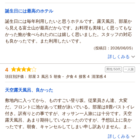
宿泊価格帯：
15,001～16,000円(大人一人あたり/税込)
誕生日には最高のホテル
誕生日には毎年利用したいと思うホテルです。露天風呂、部屋か
ら見える富士山が最高だからです。お料理も美味しく思ってもな
かった鮑が食べられたのには嬉しく思いました。スタッフの対応
も良かったです。また利用したいです。
（投稿日：2026/06/05）
詳しくみる
宿泊時期：
2026年05月宿泊 (夫婦旅行)
投稿者：
まるちゃんさん
(男性/60代)
4
男性/50代
一人旅
宿泊プラン：
正規料金より割安◎【基本プラン】クチコミ5つ星の絶景天空
露天風呂と旬の創作会席料理を堪能◆
ツイン
朝・夕
項目別評価：
部屋 3
風呂 5
朝食 -
夕食 4
接客 4
清潔感 4
宿泊価格帯：
24,001～25,000円(大人一人あたり/税込)
天空露天風呂、良かった
敷地内に入ってから、ものすごい登り坂。従業員さん達、大変
だ。フロントに池があって鯉が泳いでいる。部屋は8畳バストイレ
付き。訳有りとの事ですが、オッサン一人旅には十分です。天空
露天風呂、あまり期待していなかったのですが、予想以上に良か
ったです。朝食、キャンセルしてしまい申し訳ありません。ま
た、伺います。
（投稿日：2026/05/31）
詳しくみる