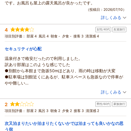
です。お風呂も屋上の露天風呂が良かったです。
（投稿日：2026/07/10）
詳しくみる
宿泊時期：
2026年07月宿泊 (夫婦旅行)
投稿者：
くーさん
(男性/60代)
4
女性/40代
友達旅行
宿泊プラン：
【じゃらんのお得な10日間】クチコミ5つ星の絶景天空露天と
季節の旬会席を愉しむ◆1泊2食付プランがお得！
ツイン
朝・夕
項目別評価：
部屋 4
風呂 4
朝食 -
夕食 -
接客 3
清潔感 4
宿泊価格帯：
12,001～13,000円(大人一人あたり/税込)
セキュリティが心配
温泉付きで格安だったので利用しました。
訳あり部屋はこのような感じでした
●別館から本館まで急坂50mほどあり、雨の時は移動が大変
●駐車場は別館近くにあるが、駐車スペースも急坂なので停車が
やや難しい
●別館の玄関は誰でも入れるし、本館からも離れているいて監視
（投稿日：2026/07/07）
詳しくみる
の目がない
宿泊時期：
2026年07月宿泊 (友達旅行)
●大学病院がすぐ近くなので夜中に救急車がよく聞こえた
2
男性/60代
家族旅行
投稿者：
jennyさん
(女性/40代)
●3階建てで、トイレ、洗面が共用。シャワーは1階、2階に多目的
宿泊プラン：
【別館】ビジネス素泊まりプラン＜禁煙＞※バス・トイレ・洗
項目別評価：
部屋 2
風呂 3
朝食 2
夕食 2
接客 3
清潔感 2
ルームと電子レンジがある
面なし・屋外の急な坂道移動あり
和室
食事なし
●部屋など建物内はリノベされていて清潔感もありきれい
宿泊価格帯：
4,001～5,000円(大人一人あたり/税込)
次又泊まりたいか泊まりたくないかでは泊まっても良いかなの思
温泉は泉質もいいですし、アメニティもあるので、この値段で泊
う宿