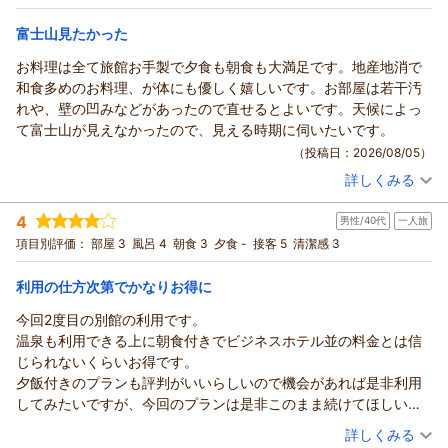
食会席☆レストランでお食事◆1泊2食付き
和室
朝・夕
宿泊価格帯：
18,001～19,000円(大人一人あたり/税込)
富士山見たかった
お料理は全て旅館お手製で夕食も朝食も大満足です。地産地消で
和食多めのお料理、が体にも優しく嬉しいです。お部屋は若干汚
れや、壁の凹みなどがあったので直せるとよいです。天候によっ
て富士山が見えなかったので、見える時期に伺いたいです。
（投稿日：2026/08/05）
詳しくみる
宿泊時期：
2026年08月宿泊 (家族旅行)
投稿者：
まいさん
(女性/20代)
4
男性/40代
一人旅
宿泊プラン：
【早期割30】お一人様最大1,100円OFF☆季節を味わう旬彩和
食会席☆レストランでお食事◆1泊2食付き
和室
朝・夕
項目別評価：
部屋 3
風呂 4
朝食 3
夕食 -
接客 5
清潔感 3
宿泊価格帯：
17,001～18,000円(大人一人あたり/税込)
利用の仕方次第でかなりお得に
今回2度目の別館の利用です。
温泉も利用できる上に朝食付きでビジネスホテル並の料金とは信
じられないくらいお得です。
夕飯付きのプランも評判がいいらしいので機会があれば是非利用
してみたいですが、今回のプランは是非このまま続けてほしいで
す。
（投稿日：2026/07/29）
詳しくみる