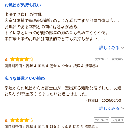
お風呂が気持ち良い
出張で２度目の訪問。
客室は別棟で簡易宿泊施設のような感じですが部屋自体は広い。
お風呂のある本館との間には急坂がある。
トイレ別というのが他の部屋の扉の音も含めてやや不便。
本館最上階のお風呂は開放的でとても気持ちがよい。
この日は女性インバウンド客が多かったようで男性用は人も少な
（投稿日：2026/06/06）
詳しくみる
く快適。
宿泊時期：
2026年04月宿泊 (出張)
この別棟の前の道は奥にある大学病院への救急車の導入路になっ
4
女性/60代
友達旅行
投稿者：
nacky21さん
(男性/60代)
ているようで、この夜は夜半・早朝に計４台の救急車がサイレン
宿泊プラン：
【別館】ビジネス素泊まりプラン＜禁煙＞※バス・トイレ・洗
項目別評価：
部屋 4
風呂 4
朝食 4
夕食 4
接客 4
清潔感 4
を鳴らしながら通って行った。
面なし・屋外の急な坂道移動あり
ツイン
食事なし
宿泊価格帯：
5,001～6,000円(大人一人あたり/税込)
広々な部屋といい眺め
部屋からお風呂からと富士山が一望出来る素敵な宿でした。友達
と5人で1部屋広くてゆったりと過ごせました。
（投稿日：2026/06/06）
詳しくみる
宿泊時期：
2026年05月宿泊 (友達旅行)
投稿者：
かこちゃんさん
(女性/60代)
4
男性/60代
夫婦旅行
宿泊プラン：
【じゃらんスペシャルウィーク】で「絶景屋上天空露天と季節
の和会席1泊2食付スタンダードプラン」がお得！
和室
朝・夕
項目別評価：
部屋 4
風呂 5
朝食 4
夕食 5
接客 5
清潔感 4