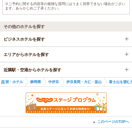
※ご予約に関する内容等の複雑な質問にはうまく回答できない場合がござい
ます。あらかじめご了承ください。
その他のホテルを探す
ビジネスホテルを探す
エリアからホテルを探す
静岡県
近隣駅・空港からホテルを探す
中伊豆
静岡県
宿・ホテル
静岡県
中伊豆
伊豆長岡・大仁・韮山
富士山を望む
伊豆長岡・大仁・韮山
中伊豆
田京駅
伊豆長岡駅
伊豆長岡・大仁・韮山
伊豆長岡駅
伊豆長岡駅
韮山駅
このページのTOPへ
▲
大仁駅