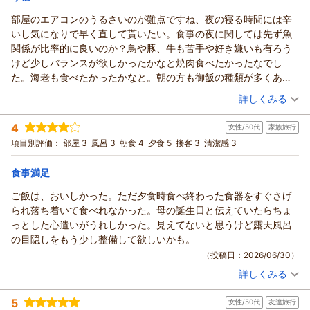
まれてよかったですが、
セキュリティ面はとても気になり、
部屋のエアコンのうるさいのが難点ですね、夜の寝る時間には辛
犯罪防止のために、玄関は宿泊者のみが入れるようにセキュリテ
いし気になりで早く直して貰いたい。食事の夜に関しては先ず魚
ィロックを付けた方が良いと思いいます。
関係が比率的に良いのか？鳥や豚、牛も苦手や好き嫌いも有ろう
けど少しバランスが欲しかったかなと焼肉食べたかったなでし
た。海老も食べたかったかなと。朝の方も御飯の種類が多くある
のが良いのか悪いのか特徴を出してるとは思いますが、御粥と普
（投稿日：2026/07/06）
詳しくみる
通の御飯、卵焼き、目玉焼き、生卵、海苔、味噌汁、豆腐、納
宿泊時期：
2026年07月宿泊 (家族旅行)
豆、、野菜、果物、焼き魚、パン類、ヨーグルトと和洋と揃えて
4
女性/50代
家族旅行
投稿者：
てんさん
(男性/60代)
いて良かったと思います。地元の旬な物、季節物も欲しかったで
宿泊プラン：
【早期割30】お一人様最大1,100円OFF☆季節を味わう旬彩和
項目別評価：
部屋 3
風呂 3
朝食 4
夕食 5
接客 3
清潔感 3
す、トウモロコシとか桃。欲を言えばエレベーターが2基あればと
食会席☆レストランでお食事◆1泊2食付き
ツイン
朝・夕
思いましたし、新聞を部屋で見れる様に皆さんに一部づつ見れた
宿泊価格帯：
13,001～14,000円(大人一人あたり/税込)
食事満足
らなと思いました。
ご飯は、おいしかった。ただ夕食時食べ終わった食器をすぐさげ
られ落ち着いて食べれなかった。母の誕生日と伝えていたらちょ
っとした心遣いがうれしかった。見えてないと思うけど露天風呂
の目隠しをもう少し整備して欲しいかも。
（投稿日：2026/06/30）
詳しくみる
宿泊時期：
2026年06月宿泊 (家族旅行)
投稿者：
さとちゃんさん
(女性/50代)
5
女性/50代
友達旅行
宿泊プラン：
【じゃらんスペシャルウィーク】で「絶景屋上天空露天と季節