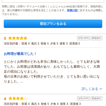
実際に宿泊（日帰り･デイユースを除く）したじゃらんnet会員の投稿です。投稿内容に
は、個人的趣味や主観的な表現を含むことがあります。
投稿の掟
に反するものは掲載し
ておりません。
宿泊プランをみる
5
女性/40代
家族旅行
項目別評価：
部屋 4
風呂 5
朝食 5
夕食 5
接客 5
清潔感 5
お料理が最高でした！
とにかくお料理がどれも本当に美味しかったし、とても好きな味
でした。お部屋は清潔感があり、おもてなしも素晴らしく、大満
足の宿泊になりました。
母の古希のお祝いで利用させていただき、とても良い思い出にな
りました。
また行きたいと思える素敵なホテルでした。
（投稿日：2026/08/05）
詳しくみる
ありがとうございました。
宿泊時期：
2026年08月宿泊 (家族旅行)
4
女性/20代
家族旅行
投稿者：
つちすけさん
(女性/40代)
宿泊プラン：
【早期割30】お一人様最大1,100円OFF☆季節を味わう旬彩和
項目別評価：
部屋 4
風呂 4
朝食 5
夕食 4
接客 4
清潔感 3