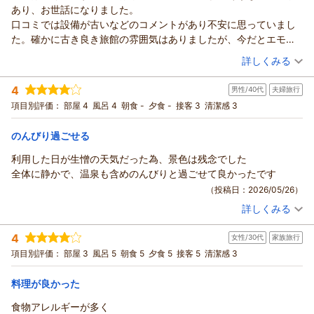
あり、お世話になりました。
口コミでは設備が古いなどのコメントがあり不安に思っていまし
た。確かに古き良き旅館の雰囲気はありましたが、今だとエモい
部類にはいるかもしれませんね。
（投稿日：2026/05/26）
詳しくみる
チェックインではフロントの方々が楽しく迎えて下さいました。
宿泊時期：
2026年04月宿泊 (夫婦旅行)
ロビーに鯉の池があったり、ちょっと懐かしい感じがしました。
4
男性/40代
夫婦旅行
投稿者：
としさん
(男性/50代)
ウキウキ気分でチェックインです。
宿泊プラン：
カップル・ご夫婦・女子旅・母娘旅に。スパークリングワイ
項目別評価：
部屋 4
風呂 4
朝食 -
夕食 -
接客 3
清潔感 3
お部屋はツインのお部屋でした。富士山が窓からきれいに見え、
ン・色浴衣など3大特典付き【大人2人の癒し旅】
ツイン
朝・夕
清潔感、広さは必要にして充分な感じです。
宿泊価格帯：
13,001～14,000円(大人一人あたり/税込)
のんびり過ごせる
お風呂は、なんと言っても天空露天風呂、裸で富士山と対峙する
この経験は、なかなかできないと思いました。湯船が広くバリエ
利用した日が生憎の天気だった為、景色は残念でした
ーションもありましたので、久々に長風呂してしまいました。
全体に静かで、温泉も含めのんびりと過ごせて良かったです
夕飯は会席形式でした。ひとつひとつ美味しかったのですが、お
（投稿日：2026/05/26）
料理が出てくるのが我が家の食事のペースではちょっと早かった
詳しくみる
宿泊時期：
2026年05月宿泊 (夫婦旅行)
です。とはいえ、我が家のペースが遅い方なので、ほかの方はあ
投稿者：
マ～サさん
(男性/40代)
まり感じないかもしれません。
4
女性/30代
家族旅行
宿泊プラン：
＜素泊まりプラン＞最終チェックイン24時までOK！富士山眺
朝食はバイキング、料理が美味しく小皿に盛られていて取りやす
望！絶景天空露天風呂で癒しの贅沢湯浴み
ツイン
食事なし
項目別評価：
部屋 3
風呂 5
朝食 5
夕食 5
接客 5
清潔感 3
かったです。盛り付けも綺麗で気持ちよかったです。
宿泊価格帯：
15,001～16,000円(大人一人あたり/税込)
食事のタイミングが我が家としては少し忙しなかったですが、満
料理が良かった
足のお宿でした。
食物アレルギーが多く