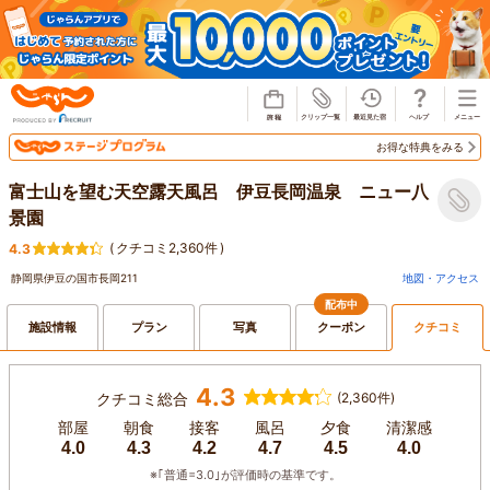
じゃらん
お得な特典をみる
富士山を望む天空露天風呂 伊豆長岡温泉 ニュー八
景園
(
クチコミ2,360件
)
4.3
静岡県伊豆の国市長岡211
地図・アクセス
配布中
施設情報
プラン
写真
クーポン
クチコミ
4.3
クチコミ総合
(2,360件)
部屋
朝食
接客
風呂
夕食
清潔感
4.0
4.3
4.2
4.7
4.5
4.0
※｢普通=3.0｣が評価時の基準です。