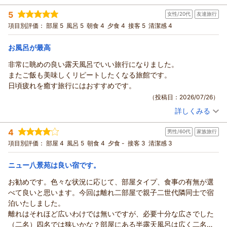
宿泊時期：
2026年07月宿泊 (一人旅)
5
女性/20代
友達旅行
投稿者：
ヒロケンさん
(男性/40代)
宿泊プラン：
【別館】ビジネス朝食付きプラン＜禁煙＞※バス・トイレ・洗
項目別評価：
部屋 5
風呂 5
朝食 4
夕食 4
接客 5
清潔感 4
面なし・屋外の急な坂道移動あり
和室
朝のみ
宿泊価格帯：
8,001～9,000円(大人一人あたり/税込)
お風呂が最高
非常に眺めの良い露天風呂でいい旅行になりました。
またご飯も美味しくリピートしたくなる旅館です。
日頃疲れを癒す旅行にはおすすめです。
（投稿日：2026/07/26）
詳しくみる
宿泊時期：
2026年07月宿泊 (友達旅行)
投稿者：
ゆーとさん
(女性/20代)
4
男性/60代
家族旅行
宿泊プラン：
【じゃらんのお得な10日間】クチコミ5つ星の絶景天空露天と
季節の旬会席を愉しむ◆1泊2食付プランがお得！
和室
朝・夕
項目別評価：
部屋 4
風呂 5
朝食 4
夕食 -
接客 3
清潔感 3
宿泊価格帯：
18,001～19,000円(大人一人あたり/税込)
ニュー八景苑は良い宿です。
お勧めです。色々な状況に応じて、部屋タイプ、食事の有無が選
べて良いと思います。今回は離れ二部屋で親子二世代隣同士で宿
泊いたしました。
離れはそれほど広いわけでは無いですが、必要十分な広さでした
（二名）四名では狭いかな？部屋にある半露天風呂は広く二名は