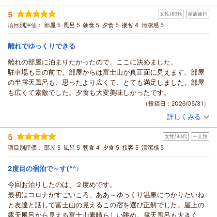
宿泊時期：
2026年05月宿泊 (一人旅)
5
女性/60代
家族旅行
投稿者：
きそうのきさん
(男性/50代)
宿泊プラン：
正規料金より割安◎【基本プラン】クチコミ5つ星の絶景天空
項目別評価：
部屋 5
風呂 5
朝食 5
夕食 5
接客 4
清潔感 5
露天風呂と旬の創作会席料理を堪能◆
和室
朝・夕
宿泊価格帯：
17,001～18,000円(大人一人あたり/税込)
離れでゆっくりできる
離れの部屋に泊まりたかったので、ここに決めました。
駐車場も目の前で、部屋からは富士山が真正面に見えます。部屋
の半露天風呂も、思ったより広くて、とても満足しました。部屋
も広くて素敵でした。夕食も大変美味しかったです。
（投稿日：2026/05/31）
詳しくみる
宿泊時期：
2026年05月宿泊 (家族旅行)
投稿者：
ゆかりんさん
(女性/60代)
5
女性/80代
一人旅
宿泊プラン：
夕食グレードUP◎鮑の踊り焼きに伊豆名物金目鯛の煮付けをプ
ラス！＜あやめ会席＞
和室
朝・夕
項目別評価：
部屋 5
風呂 5
朝食 4
夕食 5
接客 5
清潔感 5
宿泊価格帯：
23,001～24,000円(大人一人あたり/税込)
2度目の宿泊で～す(^^♪
今回お泊りしたのは、２度めです。
最初はコロナがすごいころ、ああ～ゆっくり温泉につかりたいね
と友達と話して富士山の見えるこの宿を選び正解でした。屋上の
露天風呂から見える富士山素晴らしい眺め。露天風呂も大きく