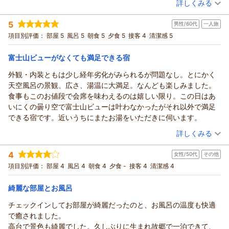
詳しくみる
宿泊時期：
2026年06月宿泊 (夫婦旅行)
投稿者：
博士さん
(男性/70代)
5
男性/60代
一人旅
宿泊プラン：
【じゃらんのお得な10日間】クチコミ5つ星の絶景天空露天と
季節の旬会席を愉しむ◆1泊2食付プランがお得！
和室
朝・夕
項目別評価：
部屋 5
風呂 5
朝食 5
夕食 5
接客 4
清潔感 5
宿泊価格帯：
15,001～16,000円(大人一人あたり/税込)
富士山ビューがなくても満足できる宿
外観・内装ともは少し経年劣化がみられるが問題なし。とにかく
天空風呂の景観、広さ、湯温に大満足。なんども楽しみました。
食事もこのお値段で会席を味わえるのは嬉しい限り。この日はあ
いにくの曇り空で富士山ビューは叶わなかったがそれ以外で満足
できる宿です。近いうちにまたお湯をいただきに伺います。
（投稿日：2026/06/14）
詳しくみる
宿泊時期：
2026年06月宿泊 (一人旅)
4
女性/50代
その他
投稿者：
あきちゃんさん
(男性/60代)
宿泊プラン：
夕食グレードUP◎鮑の踊り焼きに伊豆名物金目鯛の煮付けをプ
項目別評価：
部屋 4
風呂 4
朝食 4
夕食 -
接客 4
清潔感 4
ラス！＜あやめ会席＞
和室
朝・夕
宿泊価格帯：
21,001～22,000円(大人一人あたり/税込)
綺麗な部屋とお風呂
チェックインしてお部屋が綺麗だったのと、お風呂の温度も快適
で癒されました。
高台で景色も綺麗でした。久しぶりに生まれ故郷で一泊できて、