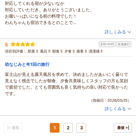
対応してくれる宿が少ないなか
対応していただき、ありがとうございました。
お腹いっぱいになる程の料理でした！
わんちゃんも宿泊できるとのことで
次回はわんちゃんも連れてお泊まりしたいと思います。
（投稿日：2026/05/26）
詳しくみる
宿泊時期：
2026年04月宿泊 (家族旅行)
5
女性/50代
友達旅行
投稿者：
くぅちゃんさん
(女性/30代)
宿泊プラン：
【じゃらんのお得な10日間】クチコミ5つ星の絶景天空露天と
項目別評価：
部屋 3
風呂 5
朝食 5
夕食 5
接客 5
清潔感 5
季節の旬会席を愉しむ◆1泊2食付プランがお得！
和室
朝・夕
宿泊価格帯：
15,001～16,000円(大人一人あたり/税込)
幼なじみと年1回の旅行
富士山が見える露天風呂を求めて、決めましたがあいにく曇りで
見えなく残念でしたが朝食、夕食共美味しくスタッフの方も笑顔
で親切でした。とても雰囲気も良く気持ちの良い対応で良かった
です。
（投稿日：2026/05/25）
詳しくみる
宿泊時期：
2026年05月宿泊 (友達旅行)
投稿者：
あきさん
(女性/50代)
宿泊プラン：
【じゃらんのお得な10日間】クチコミ5つ星の絶景天空露天と
季節の旬会席を愉しむ◆1泊2食付プランがお得！
1
2
3
|< 最初
ツイン
朝・夕
最後 >|
宿泊価格帯：
12,001～13,000円(大人一人あたり/税込)