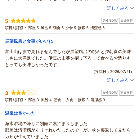
余裕で入れます。
（投稿日：2026/07/22）
詳しくみる
部屋ごとに丸と四角の浴槽があり楽しめました。
宿泊時期：
2026年07月宿泊 (家族旅行)
朝食のバイキングも品数メニューともに美味しくいただきまし
5
男性/60代
夫婦旅行
投稿者：
うさぎおじさんさん
(男性/60代)
た。
宿泊プラン：
＜1泊朝食付き＞富士山眺望！絶景天空露天風呂で癒しの贅沢
項目別評価：
部屋 5
風呂 5
朝食 5
夕食 5
接客 5
清潔感 5
一つだけ残念だったのは、離れにあった駐車場三台の内一台に知
湯浴み◆
和室
朝のみ
らない車が停まっていたことです。何故他の駐車場が空いている
宿泊価格帯：
19,001～20,000円(大人一人あたり/税込)
展望風呂と食事がいいね
のに駐車するかな？こちらは一人仕事終わりで合計三台で来てい
るのにその車のせいで不愉快な思いをしました。フロントに告げ
富士山は雲で見れませんでしたが展望風呂の眺めと夕朝食の美味
ても、重ね停めしてくださいと？？？チェックイン時に車のナン
しさに大満足でした。伊豆の山葵を摺り下ろして食べるお造りも
バー聞いてるから誰がとめたかわかっているはず。この対応だけ
とっても美味しかったです。
は納得できませんでした。
（投稿日：2026/07/21）
詳しくみる
宿泊時期：
2026年07月宿泊 (夫婦旅行)
投稿者：
トシさん
(男性/60代)
3
女性/50代
家族旅行
宿泊プラン：
夕食グレードUP◎鮑の踊り焼きに伊豆名物金目鯛の煮付けをプ
ラス！＜あやめ会席＞
和室
朝・夕
項目別評価：
部屋 3
風呂 4
朝食 -
夕食 -
接客 3
清潔感 3
宿泊価格帯：
25,001～26,000円(大人一人あたり/税込)
温泉は良かった
海水浴場の帰りに別館に素泊まりしました
部屋は清潔感がありきれいだったのですが、枕を裏返して見たら
カビが生えていました