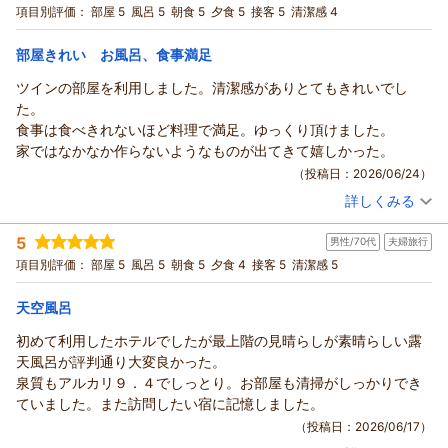
の和会席1泊2食付スタンダードプラン」がお得！
和洋室
朝・夕
項目別評価：
部屋 5
風呂 5
朝食 5
夕食 5
接客 5
清潔感 4
宿泊価格帯：
15,001～16,000円(大人一人あたり/税込)
部屋きれい お風呂、食事満足
ツインの部屋を利用しました。清潔感がありとてもきれいでし
た。
食事は食べきれないほど料理で満足。ゆっくり頂けました。
家ではなかなか作らないようなものが出てきて嬉しかった。
（投稿日：2026/06/24）
詳しくみる
宿泊時期：
2026年06月宿泊 (友達旅行)
投稿者：
らるまさん
(女性/50代)
5
男性/70代
夫婦旅行
宿泊プラン：
【じゃらんのお得な10日間】クチコミ5つ星の絶景天空露天と
季節の旬会席を愉しむ◆1泊2食付プランがお得！
ツイン
朝・夕
項目別評価：
部屋 5
風呂 5
朝食 5
夕食 4
接客 5
清潔感 5
宿泊価格帯：
12,001～13,000円(大人一人あたり/税込)
天空風呂
初めて利用したホテルでしたが最上階の見晴らしが素晴らしい露
天風呂が評判通り大変良かった。
泉質もアルカリ９．４でしっとり。お部屋も清掃がしっかりでき
ていました。また訪問したい宿に記憶しました。
（投稿日：2026/06/17）