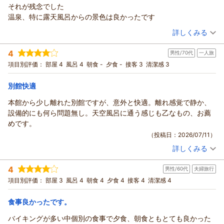
それが残念でした
温泉、特に露天風呂からの景色は良かったです
（投稿日：2026/07/19）
詳しくみる
宿泊時期：
2026年07月宿泊 (家族旅行)
4
男性/70代
一人旅
投稿者：
ももさん
(女性/50代)
宿泊プラン：
【別館】ビジネス素泊まりプラン＜禁煙＞※バス・トイレ・洗
項目別評価：
部屋 4
風呂 4
朝食 -
夕食 -
接客 3
清潔感 3
面なし・屋外の急な坂道移動あり
ツイン
食事なし
宿泊価格帯：
4,001～5,000円(大人一人あたり/税込)
別館快適
本館から少し離れた別館ですが、意外と快適。離れ感覚で静か、
設備的にも何ら問題無し。天空風呂に通う感じも乙なもの、お薦
めです。
（投稿日：2026/07/11）
詳しくみる
宿泊時期：
2026年07月宿泊 (一人旅)
投稿者：
トシローさん
(男性/70代)
4
男性/60代
夫婦旅行
宿泊プラン：
【別館】ビジネス素泊まりプラン＜禁煙＞※バス・トイレ・洗
面なし・屋外の急な坂道移動あり
ツイン
食事なし
項目別評価：
部屋 3
風呂 4
朝食 4
夕食 4
接客 4
清潔感 4
宿泊価格帯：
5,001～6,000円(大人一人あたり/税込)
食事良かったです。
バイキングが多い中個別の食事で夕食、朝食ともとても良かった