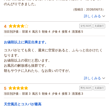
のんびりできました。
（投稿日：2026/06/13）
詳しくみる
宿泊時期：
2026年06月宿泊 (その他)
投稿者：
みかさん
(女性/50代)
4
女性/60代
夫婦旅行
宿泊プラン：
＜1泊朝食付き＞富士山眺望！絶景天空露天風呂で癒しの贅沢
湯浴み◆
シングル
朝のみ
項目別評価：
部屋 4
風呂 5
朝食 4
夕食 4
接客 4
清潔感 5
宿泊価格帯：
10,001～11,000円(大人一人あたり/税込)
お値段以上に満足出来ます。
コスパがとても良く、週末に空室があると、ふらっと出かけたく
なります。
お値段以上の宿だと思います。
お風呂の解放感も抜群です。
朝もサウナに入れたら、なお良いのですが。
（投稿日：2026/06/12）
詳しくみる
宿泊時期：
2026年05月宿泊 (夫婦旅行)
5
男性/60代
夫婦旅行
投稿者：
ひろちゃんさん
(女性/60代)
宿泊プラン：
【5月厳選】夕食グレードUP◎鮑の踊り焼きに伊豆名物金目鯛
項目別評価：
部屋 3
風呂 5
朝食 4
夕食 4
接客 3
清潔感 3
の煮付けをプラス＜あやめ会席＞がお得に！
和室
朝・夕
宿泊価格帯：
21,001～22,000円(大人一人あたり/税込)
天空風呂とコスパが最高