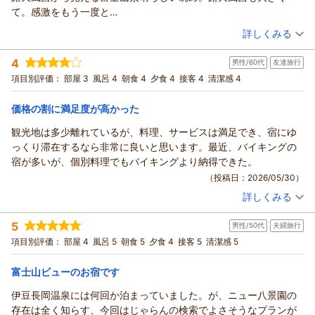
て。感激をもう一度と
今回どうしても来たくて1人で来館し、やはり幸せな１泊でした。
（投稿日：2026/05/30）
詳しくみる
宿の皆様もとても親切でした。
宿泊時期：
2026年04月宿泊 (一人旅)
私も８７歳になったけどまだまだ元気なので又お泊りしたいな～
4
男性/60代
友達旅行
投稿者：
やまとさん
(女性/80代)
と思っています。
宿泊プラン：
【無料送迎付き！】チェックイン13時♪ 絶景天空露天風呂と旬
項目別評価：
部屋 3
風呂 4
朝食 4
夕食 4
接客 4
清潔感 4
の創作会席料理を堪能◆1泊2食付
ツイン
朝・夕
宿泊価格帯：
18,001～19,000円(大人一人あたり/税込)
価格の割に満足度が高かった
観光地は多少離れているが、料理、サービスは満足でき、宿にゆ
っくり滞在するなら非常に良いと思います。最近、バイキングの
宿が多いが、個別料理でもバイキングより納得できた。
（投稿日：2026/05/30）
詳しくみる
宿泊時期：
2026年05月宿泊 (友達旅行)
投稿者：
nobokinさん
(男性/60代)
5
男性/50代
夫婦旅行
宿泊プラン：
夕食グレードUP◎鮑の踊り焼きに伊豆名物金目鯛の煮付けをプ
ラス！＜あやめ会席＞
和室
朝・夕
項目別評価：
部屋 4
風呂 5
朝食 5
夕食 4
接客 5
清潔感 5
宿泊価格帯：
16,001～17,000円(大人一人あたり/税込)
富士山ビューのお宿です
伊豆長岡温泉には何回か泊まっていました。が、ニュー八景園の
存在は全く知らす、今回はじゃらんの検索でよさそうなプランが