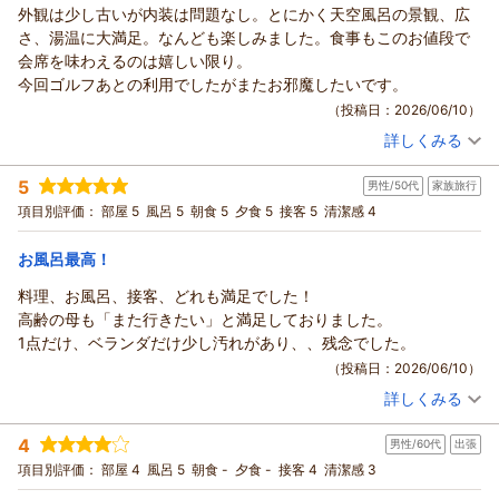
外観は少し古いが内装は問題なし。とにかく天空風呂の景観、広
さ、湯温に大満足。なんども楽しみました。食事もこのお値段で
会席を味わえるのは嬉しい限り。
今回ゴルフあとの利用でしたがまたお邪魔したいです。
（投稿日：2026/06/10）
詳しくみる
宿泊時期：
2026年06月宿泊 (夫婦旅行)
投稿者：
あめおとこさん
(男性/60代)
5
男性/50代
家族旅行
宿泊プラン：
【じゃらんのお得な10日間】クチコミ5つ星の絶景天空露天と
季節の旬会席を愉しむ◆1泊2食付プランがお得！
ツイン
朝・夕
項目別評価：
部屋 5
風呂 5
朝食 5
夕食 5
接客 5
清潔感 4
宿泊価格帯：
12,001～13,000円(大人一人あたり/税込)
お風呂最高！
料理、お風呂、接客、どれも満足でした！
高齢の母も「また行きたい」と満足しておりました。
1点だけ、ベランダだけ少し汚れがあり、、残念でした。
（投稿日：2026/06/10）
詳しくみる
宿泊時期：
2026年06月宿泊 (家族旅行)
投稿者：
かずさん
(男性/50代)
4
男性/60代
出張
宿泊プラン：
【じゃらんのお得な10日間】クチコミ5つ星の絶景天空露天と
季節の旬会席を愉しむ◆1泊2食付プランがお得！
和室
朝・夕
項目別評価：
部屋 4
風呂 5
朝食 -
夕食 -
接客 4
清潔感 3
宿泊価格帯：
17,001～18,000円(大人一人あたり/税込)