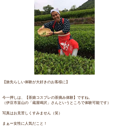
【旅先らしい体験が大好きのお客様に】
今一押しは、【茶娘コスプレの茶摘み体験】ですね。
（伊豆市韮山の「蔵屋鳴沢」さんというところで体験可能です）
写真はお見苦しくすみません（笑）
まぁー女性に人気だこと！