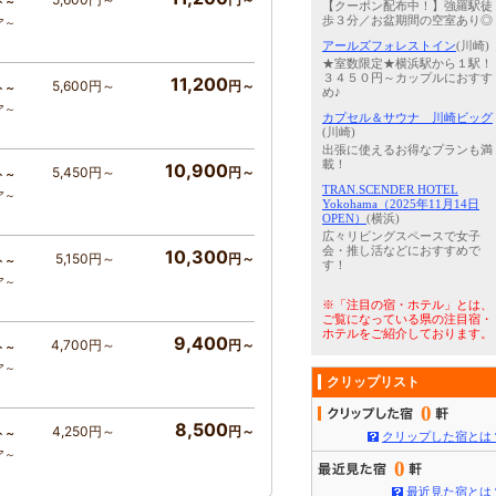
ト～
【クーポン配布中！】強羅駅徒
歩３分／お盆期間の空室あり◎
ア～
アールズフォレストイン
(川崎)
★室数限定★横浜駅から１駅！
３４５０円～カップルにおすす
11,200
5,600円～
円～
ト～
め♪
ア～
カプセル＆サウナ 川崎ビッグ
(川崎)
出張に使えるお得なプランも満
載！
10,900
5,450円～
円～
ト～
TRAN.SCENDER HOTEL
ア～
Yokohama（2025年11月14日
OPEN）
(横浜)
広々リビングスペースで女子
会・推し活などにおすすめで
10,300
5,150円～
円～
ト～
す！
ア～
※「注目の宿・ホテル」とは、
ご覧になっている県の注目宿・
ホテルをご紹介しております。
9,400
4,700円～
円～
ト～
ア～
クリップリスト
0
8,500
4,250円～
円～
ト～
クリップした宿とは
ア～
0
最近見た宿とは