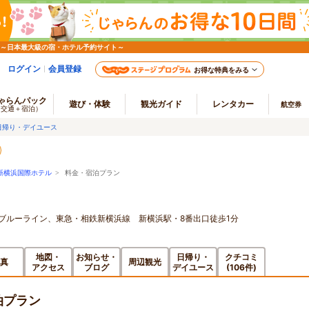
 ～日本最大級の宿・ホテル予約サイト～
ログイン
会員登録
お得な特典をみる
ゃらんパック
遊び・体験
観光ガイド
レンタカー
航空券
（交通＋宿泊）
日帰り・デイユース
新横浜国際ホテル
> 料金・宿泊プラン
鉄ブルーライン、東急・相鉄新横浜線 新横浜駅・8番出口徒歩1分
地図・
お知らせ・
日帰り・
クチコミ
真
周辺観光
アクセス
ブログ
デイユース
(106件)
泊プラン