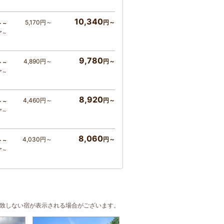
10,340
5,170円～
円～
ト～
ア～
9,780
4,890円～
円～
ト～
ア～
8,920
4,460円～
円～
ト～
ア～
8,060
4,030円～
円～
ト～
ア～
合致しない宿が表示される場合がございます。