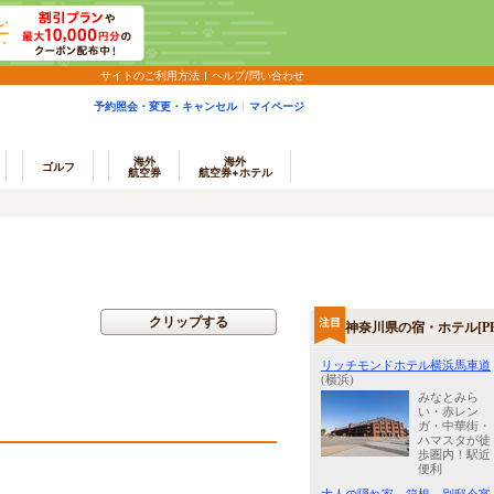
サイトのご利用方法
ヘルプ/問い合わせ
予約照会・変更・キャンセル
マイページ
海外
海外
ゴルフ
航空券
航空券+ホテル
クリップする
神奈川県の宿・ホテル[PR
リッチモンドホテル横浜馬車道
(横浜)
みなとみら
い・赤レン
ガ・中華街・
ハマスタが徒
歩圏内！駅近
便利