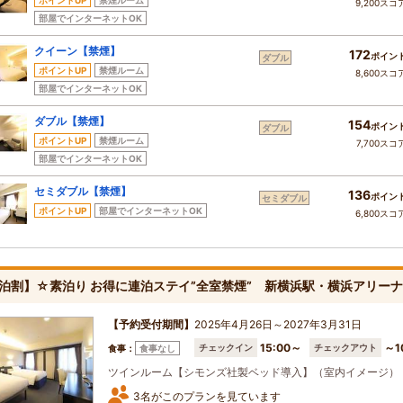
ポイントUP
禁煙ルーム
9,200スコ
部屋でインターネットOK
クイーン【禁煙】
172
ポイン
ダブル
ポイントUP
禁煙ルーム
8,600スコ
部屋でインターネットOK
ダブル【禁煙】
154
ポイン
ダブル
ポイントUP
禁煙ルーム
7,700スコ
部屋でインターネットOK
セミダブル【禁煙】
136
ポイン
セミダブル
ポイントUP
部屋でインターネットOK
6,800スコ
泊割】☆素泊り お得に連泊ステイ”全室禁煙” 新横浜駅・横浜アリー
【予約受付期間】
2025年4月26日～2027年3月31日
15:00～
～1
チェックイン
チェックアウト
食事：
食事なし
ツインルーム【シモンズ社製ベッド導入】（室内イメージ）
3名がこのプランを見ています