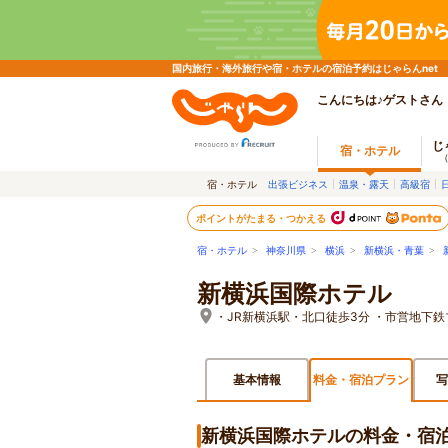
国内旅行・海外旅行や宿・ホテルの宿泊予約はじゃらんnet
こんにちは♪ゲストさん
じ
宿・ホテル
宿・ホテル
出張ビジネス
温泉・露天
高級宿
ポイントがたまる・つかえる
宿・ホテル
>
神奈川県
>
横浜
>
新横浜・青葉
>
新横浜国際ホテル
・JR新横浜駅・北口徒歩3分 ・市営地下
基本情報
料金・宿泊プラン
写
新横浜国際ホテルの料金・宿