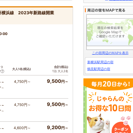
横浜線 2023年新路線開業
0:00
この宿周辺のMAPを表示
新横浜駅周辺の宿
ント
合計(税込)
鶴見駅周辺の宿
大人1名(税込)
1泊 大人2名
ア
9,500
4,750円～
円～
ト～
ア～
9,500
4,750円～
円～
ト～
ア～
9,200
4,600円～
円～
ト～