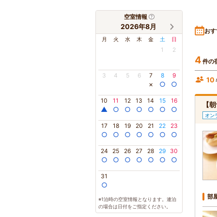
空室情報
2026年8月
おす
月
火
水
木
金
土
日
1
2
4
件の
3
4
5
6
7
8
9
10
×
○
○
10
11
12
13
14
15
16
【朝
▲
○
○
○
○
○
○
オン
17
18
19
20
21
22
23
○
○
○
○
○
○
○
24
25
26
27
28
29
30
○
○
○
○
○
○
○
31
○
部
※1泊時の空室情報となります。連泊
の場合は日付をご指定ください。