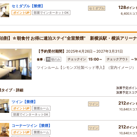
セミダブル【禁煙】
128
ポイン
セミダブル
ポイントUP
部屋でインターネットOK
6,400スコ
泊割】☆朝食付 お得に連泊ステイ”全室禁煙” 新横浜駅・横浜アリー
【予約受付期間】
2025年4月26日～2027年3月31日
15:00～
～1
チェックイン
チェックアウト
食事：
朝のみ
ツインルーム【シモンズ社製ベッド導入】（室内イメージ）
加算予定ポイ
屋タイプ・詳細
加算予定スコ
ツイン【禁煙】
212
ポイン
ツイン
ポイントUP
禁煙ルーム
10,640スコ
部屋でインターネットOK
コーナーツイン【禁煙】
212
ポイン
ツイン
ポイントUP
禁煙ルーム
10,640スコ