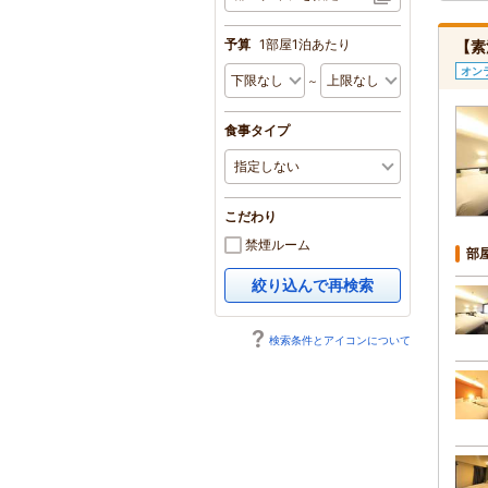
予算
1部屋1泊あたり
【素
オン
～
食事タイプ
こだわり
禁煙ルーム
部
絞り込んで再検索
検索条件とアイコンについて