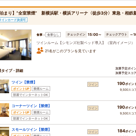
泊まり】”全室禁煙” 新横浜駅・横浜アリーナ〈徒歩3分〉東急・相鉄新
ラインカード決済可
15:00～
～1
チェックイン
チェックアウト
食事：
食事なし
ツインルーム【シモンズ社製ベッド導入】（室内イメージ）
21名がこのプランを見ています
加算予定ポイ
屋タイプ・詳細
加算予定スコ
ツイン【禁煙】
190
ポイン
ツイン
ポイントUP
禁煙ルーム
9,500スコ
部屋でインターネットOK
コーナーツイン【禁煙】
190
ポイン
ツイン
ポイントUP
禁煙ルーム
9,500スコ
部屋でインターネットOK
スモールツイン【禁煙】
184
ポイン
ツイン