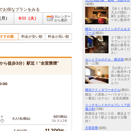
大人の隠れ家 箱根 別邸今宵
(箱根)
でお得なプランをみる
【全１４室の
大人の隠れ
家】お得なク
カレンダー
0（月）
8/11（火）
ーポン配布中
から選択
横浜ベイシェラトンホテル＆タ
ワーズ
(横浜)
すすめ順
料金が安い順
料金が高い順
２７階クラブ
ラウンジより
横浜の夜景を
お楽しみくだ
さい
セントラルホテル 横須賀
(横
ら徒歩3分）駅近！“全室禁煙”
賀・三浦)
【お得なクー
ポン配布中♪
旅の拠点はセ
ントラルホテ
ルで♪
0:00
横浜テクノタワーホテル
(横浜)
横浜・八景島シーパラダイスへ
一番近いホテル♪ 全室高層階
リッチモンドホテルプレミア武
蔵小杉
(川崎)
新横浜まで約１０分、横浜まで
ント
合計(税込)
約１５分！駅より徒歩５分圏
大人1名(税込)
1泊 大人2名
ア
内！
天翠茶寮
(箱根)
11,200
5,600円～
円～