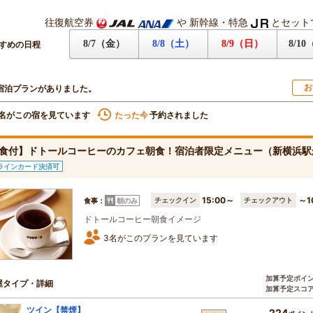
往復航空券
や
新幹線・特急
とセット
8/7（金）
8/8（土）
8/9（日）
8/1
すめの日程
お
宿泊プランがありました。
名がこの宿を見ています
たった今
予約されました
食付】ドトールコーヒーのカフェ朝食！宿泊者限定メニュー（新横浜駅か
ラインカード決済可
15:00～
～1
チェックイン
チェックアウト
食事：
朝のみ
ドトールコーヒー朝食イメージ
3名がこのプランを見ています
加算予定ポイ
屋タイプ・詳細
加算予定スコ
ツイン【禁煙】
224