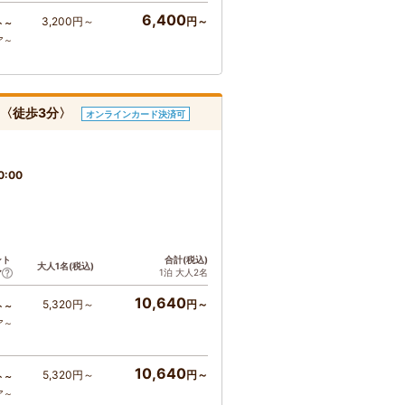
6,400
3,200円～
円～
ト～
ア～
ナ〈徒歩3分〉
オンラインカード決済可
0:00
ント
合計(税込)
大人1名(税込)
1泊 大人2名
ア
10,640
5,320円～
円～
ト～
ア～
10,640
5,320円～
円～
ト～
ア～