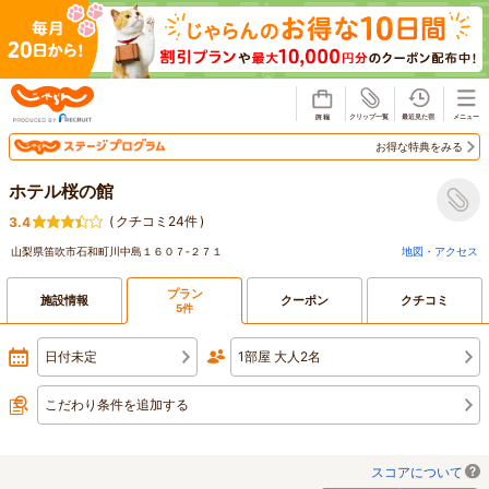
じゃらん
お得な特典をみる
ホテル桜の館
(
クチコミ24件
)
3.4
山梨県笛吹市石和町川中島１６０７‐２７１
地図・アクセス
プラン
施設情報
クーポン
クチコミ
5件
日付未定
1部屋 大人2名
こだわり条件を追加する
スコアについて