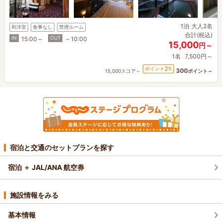
1泊
大人2名
和洋室
食事なし
禁煙ルーム
合計(税込)
IN
OUT
15:00～
～10:00
15,000
円～
1名
7,500円～
2
ポイント
%
300
15,000スコア～
ポイント～
宿泊と交通のセットプランを探す
宿泊 ＋ JAL/ANA 航空券
施設情報をみる
基本情報