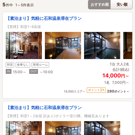
5
おすすめ順
安い順
件中
1
～
5
件表示
【素泊まり】気軽に石和温泉滞在プラン
【禁煙】和室1~8名様
1泊
大人2名
和室
食事なし
禁煙ルーム
合計(税込)
IN
OUT
15:00～
～10:00
14,000
円～
1名
7,000円～
2
ポイント
%
280
14,000スコア～
ポイント～
【素泊まり】気軽に石和温泉滞在プラン
【禁煙】和室1～2名様 訳あり/ボイラー室の隣。機械音あります