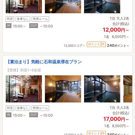
1泊
大人2名
和室
食事なし
禁煙ルーム
合計(税込)
IN
OUT
15:00～
～10:00
12,000
円～
1名
6,000円～
2
ポイント
%
240
12,000スコア～
ポイント～
【素泊まり】気軽に石和温泉滞在プラン
【禁煙】和室1~6名様
1泊
大人2名
和室
食事なし
禁煙ルーム
合計(税込)
IN
OUT
15:00～
～10:00
17,000
円～
1名
8,500円～
2
ポイント
%
340
17,000スコア～
ポイント～