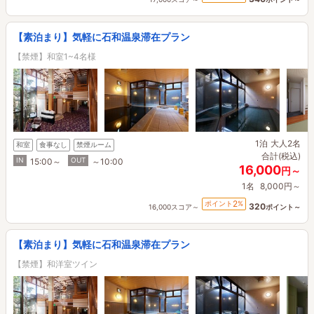
【素泊まり】気軽に石和温泉滞在プラン
【禁煙】和室1~4名様
1泊
大人2名
和室
食事なし
禁煙ルーム
合計(税込)
IN
OUT
15:00～
～10:00
16,000
円～
1名
8,000円～
2
ポイント
%
320
16,000スコア～
ポイント～
【素泊まり】気軽に石和温泉滞在プラン
【禁煙】和洋室ツイン