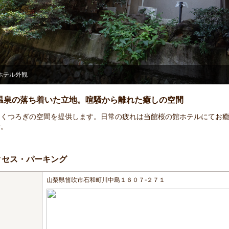
レセプション
温泉の落ち着いた立地。喧騒から離れた癒しの空間
とくつろぎの空間を提供します。日常の疲れは当館桜の館ホテルにてお
せ。
クセス・パーキング
山梨県笛吹市石和町川中島１６０７‐２７１