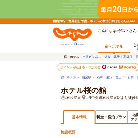
国内旅行・海外旅行や宿・ホテルの宿泊予約はじゃらんnet
こんにちは♪ゲストさん
じ
宿・ホテル
宿・ホテル
出張ビジネス
温泉・露天
高級宿
ポイントがたまる・つかえる
宿・ホテル
>
山梨県
>
石和・勝沼・塩山
>
石和・
ホテル桜の館
石和温泉
JR中央線石和温泉駅より徒歩3
地
基本情報
料金・宿泊プラン
アク
施設概要