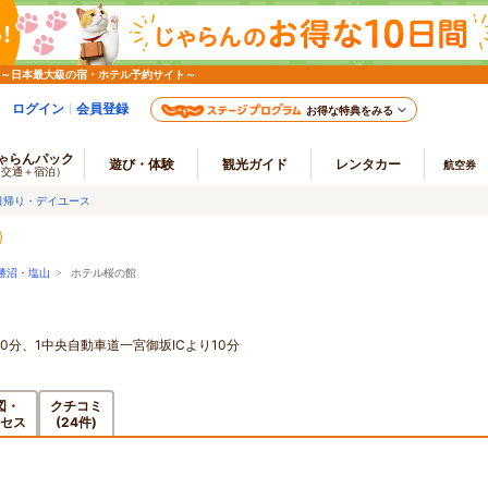
 ～日本最大級の宿・ホテル予約サイト～
ログイン
会員登録
お得な特典をみる
ゃらんパック
遊び・体験
観光ガイド
レンタカー
航空券
（交通＋宿泊）
日帰り・デイユース
勝沼・塩山
> ホテル桜の館
0分、1中央自動車道一宮御坂ICより10分
図・
クチコミ
セス
(24件)