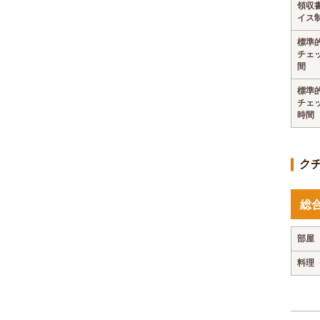
領収
イス
標準
チェ
間
標準
チェ
時間
ク
総
部屋
料理