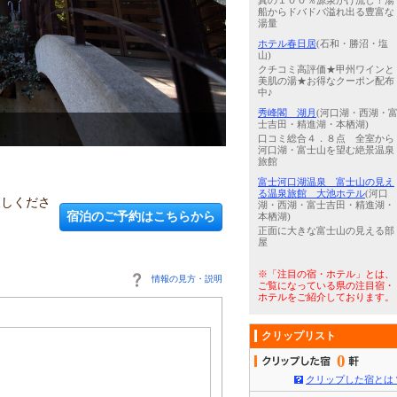
真の１００％源泉かけ流し！湯
船からドバドバ溢れ出る豊富な
湯量
ホテル春日居
(石和・勝沼・塩
山)
クチコミ高評価★甲州ワインと
美肌の湯★お得なクーポン配布
中♪
秀峰閣 湖月
(河口湖・西湖・
士吉田・精進湖・本栖湖)
4
/
5
【禁煙】和室1～8名様
口コミ総合４．８点 全室から
河口湖・富士山を望む絶景温泉
旅館
富士河口湖温泉 富士山の見え
る温泉旅館 大池ホテル
(河口
癒しくださ
湖・西湖・富士吉田・精進湖・
宿泊のご予約はこちらから
本栖湖)
正面に大きな富士山の見える部
屋
※「注目の宿・ホテル」とは、
情報の見方・説明
ご覧になっている県の注目宿・
ホテルをご紹介しております。
クリップリスト
0
クリップした宿とは