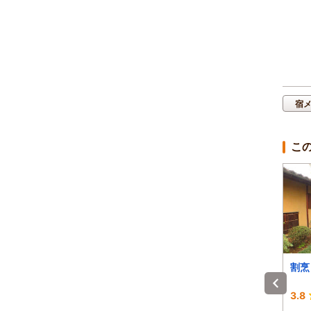
宿
こ
ペンション アイビー
温泉ホテル東洋
割烹
-
3.3
3.8
)
1泊 大人2名 合計(税込)
1泊 大人2名 合計(税込)