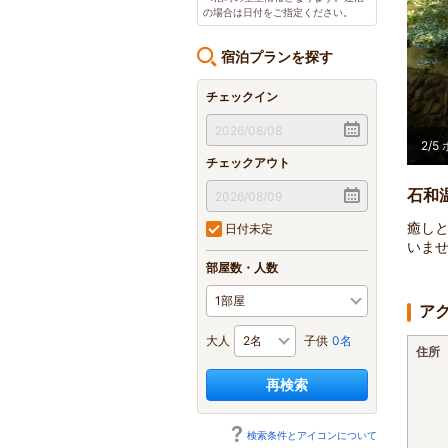
の場合は日付をご指定ください。
宿泊プランを探す
チェックイン
3
/
5
チェックアウト
石和
癒し
日付未定
いま
部屋数・人数
ア
大人
子供
0名
住所
再検索
検索条件とアイコンについて