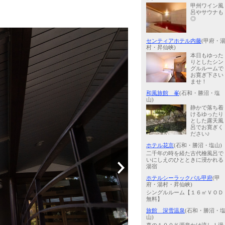
甲州ワイン風
呂やサウナも
◎
センティアホテル内藤
(甲府・
村・昇仙峡)
本日もゆった
りとしたシン
グルルームで
お寛ぎ下さい
ませ！
和風旅館 峯
(石和・勝沼・塩
山)
静かで落ち着
けるゆったり
とした露天風
呂でお寛ぎく
ださい♪
ホテル花京
(石和・勝沼・塩山)
二千年の時を経た古代檜風呂で
いにしえのひとときに浸かれる
湯宿
ホテルシーラックパル甲府
(甲
府・湯村・昇仙峡)
シングルルーム【１６㎡ＶＯＤ
無料】
旅館 深雪温泉
(石和・勝沼・
山)