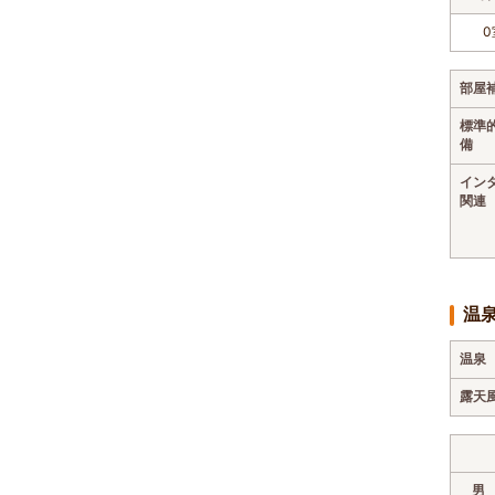
0
部屋
標準
備
イン
関連
温
温泉
露天
男