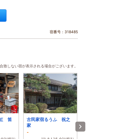
宿番号：318485
に合致しない宿が表示される場合がございます。
ル虹 笛
古民家宿るうふ 祝之
璃洛
家
-
4.3
 合計(税込)
1泊 大人2名 合計(税込)
1泊 大人2名 合計(税込)