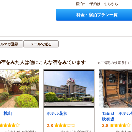
宿泊のご予約はこちらから
料金・宿泊プラン一覧
メルマガ登録
メールで送る
の宿をみた人は他にこんな宿をみています
※ご指定の検索条件
 桃山
ホテル花京
Tabist ホテ
吹御坂
2.8
3.8
1泊 大人2名 合計(税込)
1泊 大人2名 合計(税込)
1泊 大人2名