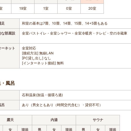
室
19室
1室
0室
20室
補足
和室の基本は7畳、10畳、14畳、15畳、14+5畳もある
的な部屋設
全室バストイレ・全室シャワー・全室冷暖房・テレビ・空の冷蔵庫
ターネット
全室対応
[接続方法] 無線LAN
[PC貸し出し] なし
[インターネット接続] 無料
泉・風呂
石和温泉(加温・循環ろ過)
風呂
あり（男女ともあり（時間交代含む）・貸切不可）
露天
内湯
サウナ
女
混浴
男
女
混浴
男
女
混浴