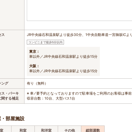
セス
JR中央線石和温泉駅より徒歩30分、1中央自動車道一宮御坂ICより
コンビニまで徒歩5分以内
東京：
車以外／JR中央線石和温泉駅より徒歩15分
大阪：
車以外／JR中央線石和温泉駅より徒歩15分
キング
有り（無料）
セス・パーキ
※ 車 ⁄ 要予約となっておりますので駐車場をご利用のお客様は事
に関する補足
収容台数：10台、大型バス1台
屋・部屋施設
室
和室
和洋室
その他
総部屋数