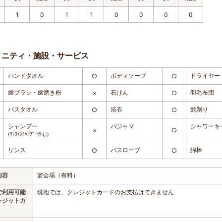
1
0
1
1
0
0
0
0
メニティ・施設・サービス
ハンドタオル
ボディソープ
ドライヤー
○
○
歯ブラシ・歯磨き粉
石けん
羽毛布団
×
○
バスタオル
浴衣
髭剃り
○
○
シャンプー
パジャマ
シャワーキ
×
○
(ﾘﾝｽｲﾝｼｬﾝﾌﾟｰ含む)
リンス
バスローブ
綿棒
○
○
内容
宴会場（有料）
で利用可能
現地では、クレジットカードのお支払はできません
レジットカ