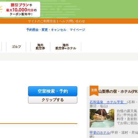
サイトのご利用方法
ヘルプ/問い合わせ
予約照会・変更・キャンセル
マイページ
海外
海外
ゴルフ
航空券
航空券+ホテル
空室検索・予約
山梨県の宿・ホテル[PR
クリップする
石和温泉 ホテル平安
(石和
勝沼・塩山)
自慢の露天風
呂に甲州会席
料理！直前割
でお得に宿泊
甲斐のホテル
(甲府・湯村・昇
峡)