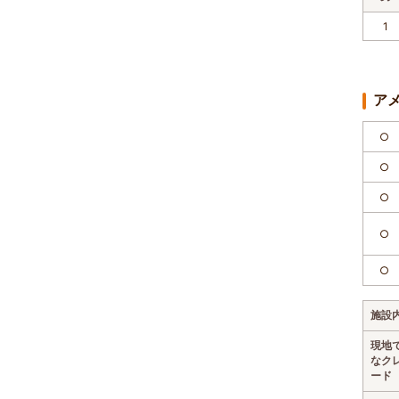
1
ア
○
○
○
○
○
施設
現地
なク
ード