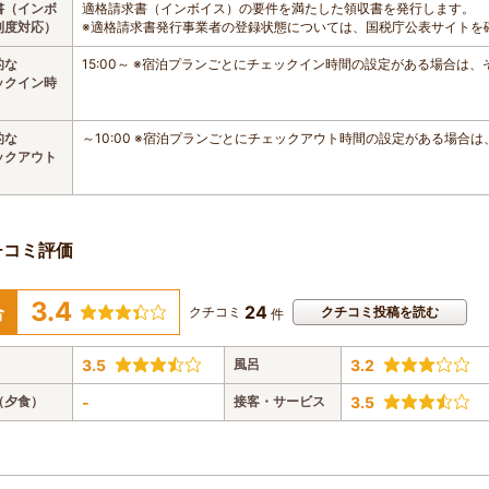
書（インボ
適格請求書（インボイス）の要件を満たした領収書を発行します。
制度対応）
※適格請求書発行事業者の登録状態については、国税庁公表サイトを
的な
15:00～ ※宿泊プランごとにチェックイン時間の設定がある場合は
ックイン時
的な
～10:00 ※宿泊プランごとにチェックアウト時間の設定がある場合
ックアウト
チコミ評価
3.4
24
合
クチコミ
クチコミ投稿を読む
件
3.5
風呂
3.2
（夕食）
-
接客・サービス
3.5