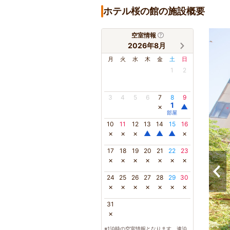
ホテル桜の館の施設概要
空室情報
2026年8月
月
火
水
木
金
土
日
1
2
3
4
5
6
7
8
9
1
×
▲
部屋
10
11
12
13
14
15
16
×
×
×
▲
▲
▲
×
17
18
19
20
21
22
23
×
×
×
×
×
×
×
24
25
26
27
28
29
30
×
×
×
×
×
×
×
31
×
※1泊時の空室情報となります。連泊