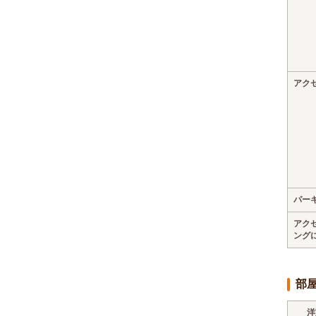
アク
パー
アク
ング
部
洋