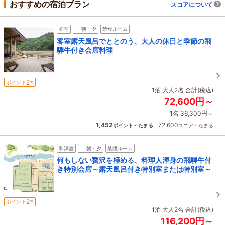
おすすめの宿泊プラン
スコアについて
和室
朝・夕
禁煙ルーム
客室露天風呂でととのう、大人の休日と季節の飛
騨牛付き会席料理
2
ポイント
%
1泊 大人2名 合計(税込)
72,600円～
1名 36,300円～
1,452
72,600
ポイント～たまる
スコア～たまる
和洋室
朝・夕
禁煙ルーム
何もしない贅沢を極める、料理人渾身の飛騨牛付
き特別会席～露天風呂付き特別室または特別室～
2
ポイント
%
1泊 大人2名 合計(税込)
116,200円～