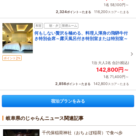
1名 58,100円～
2,324
116,200
ポイント～たまる
スコア～たまる
和室
朝・夕
禁煙ルーム
何もしない贅沢を極める、料理人渾身の飛騨牛付
き特別会席～露天風呂付き特別室または特別室～
2
ポイント
%
1泊 大人2名 合計(税込)
142,800円～
1名 71,400円～
2,856
142,800
ポイント～たまる
スコア～たまる
宿泊プランをみる
岐阜県のじゃらんニュース関連記事
千代保稲荷神社（おちょぼ稲荷）で食べ歩