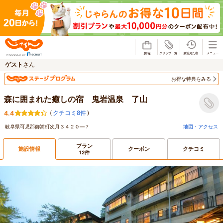
じゃらん
ゲスト
さん
お得な特典をみる
森に囲まれた癒しの宿 鬼岩温泉 了山
(
クチコミ8件
)
4.4
岐阜県可児郡御嵩町次月３４２０―７
地図・アクセス
プラン
施設情報
クーポン
クチコミ
12件