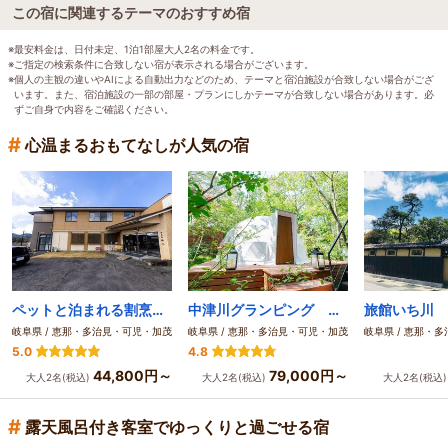
この宿に関連するテーマのおすすめ宿
※最安料金は、日付未定、1泊1部屋大人2名の料金です。
※ご指定の検索条件に合致しない宿が表示される場合がございます。
※個人の主観の違いやAIによる自動出力などのため、テーマと宿泊施設が合致しない場合がござ
います。また、宿泊施設の一部の部屋・プランにしかテーマが合致しない場合があります。必
ずご自身で内容をご確認ください。
#
心温まるおもてなしが人気の宿
ペットと泊まれる割烹旅館 孫八
中津川グランピング 森の空
旅館いち川
岐阜県 / 恵那・多治見・可児・加茂
岐阜県 / 恵那・多治見・可児・加茂
岐阜県 / 恵那・
5.0
4.8
44,800円～
79,000円～
大人2名(税込)
大人2名(税込)
大人2名(税込
#
露天風呂付き客室でゆっくりと過ごせる宿