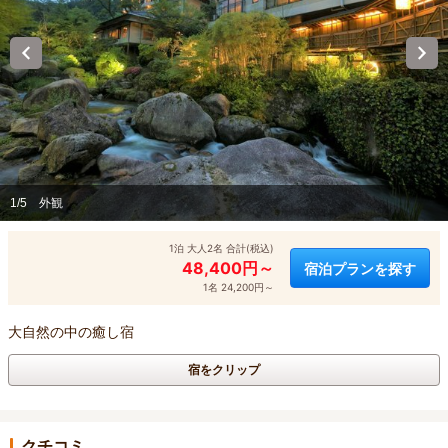
1/5
外観
1泊 大人2名 合計(税込)
48,400円～
宿泊プランを探す
1名 24,200円～
大自然の中の癒し宿
宿をクリップ
クチコミ