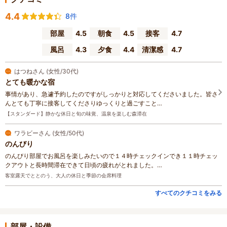
4.4
8件
部屋
4.5
朝食
4.5
接客
4.7
風呂
4.3
夕食
4.4
清潔感
4.7
はつねさん (女性/30代)
とても暖かな宿
事情があり、急遽予約したのですがしっかりと対応してくださいました。皆さ
んとても丁寧に接客してくださりゆっくりと過ごすこと…
【スタンダード】静かな休日と旬の味覚、温泉を楽しむ森滞在
ワラビーさん (女性/50代)
のんびり
のんびり部屋でお風呂を楽しみたいので１４時チェックインでき１１時チェッ
クアウトと長時間滞在できて日頃の疲れがとれました。…
客室露天でととのう、大人の休日と季節の会席料理
すべてのクチコミをみる
部屋・設備