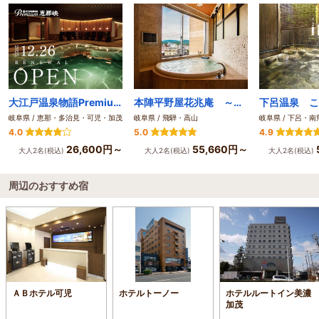
大江戸温泉物語Premium 恵那峡（2025年12月26日オープン）
本陣平野屋花兆庵 ～古い町並に佇む、心酔の味覚を楽しむ宿～
岐阜県 / 恵那・多治見・可児・加茂
岐阜県 / 飛騨・高山
岐阜県 / 下呂・南
4.0
5.0
4.9
26,600円～
55,660円～
大人2名(税込)
大人2名(税込)
大人2名(税込)
周辺のおすすめ宿
ＡＢホテル可児
ホテルトーノー
ホテルルートイン美濃
加茂