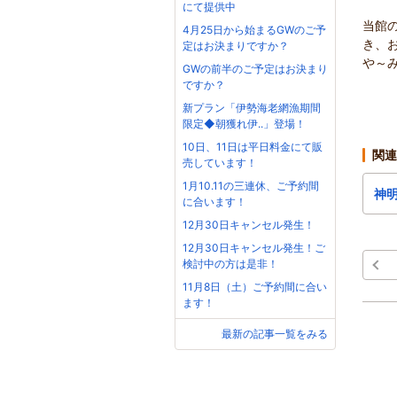
にて提供中
当館
4月25日から始まるGWのご予
き、
定はお決まりですか？
や～
GWの前半のご予定はお決まり
ですか？
新プラン「伊勢海老網漁期間
限定◆朝獲れ伊..」登場！
10日、11日は平日料金にて販
関連
売しています！
1月10.11の三連休、ご予約間
神
に合います！
12月30日キャンセル発生！
12月30日キャンセル発生！ご
検討中の方は是非！
11月8日（土）ご予約間に合い
ます！
最新の記事一覧をみる