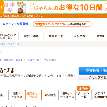
 ～日本最大級の宿・ホテル予約サイト～
ログイン
会員登録
お得な特典をみる
ゃらんパック
遊び・体験
観光ガイド
レンタカー
航空券
（交通＋宿泊）
日帰り・デイユース
摩 情景の宿 あづま
>
ブログ一覧
> ブログ詳細
あづま
空室検索・予
から伊勢二見鳥羽ライン経由約40分。４２号～１６７～県道４
クリップする
配布中
地図・
お知らせ・
日帰り・
クーポン
クチコミ
真
周辺観光
アクセス
ブログ
デイユース
一覧
(1,298件)