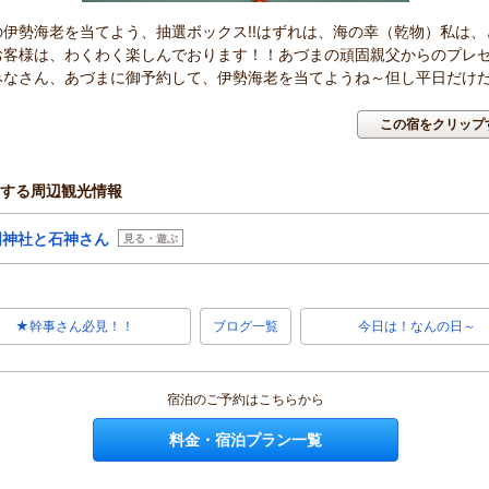
の伊勢海老を当てよう、抽選ボックス!!はずれは、海の幸（乾物）私は、
お客様は、わくわく楽しんでおります！！あづまの頑固親父からのプレ
みなさん、あづまに御予約して、伊勢海老を当てようね～但し平日だけ
この宿をクリップ
する周辺観光情報
明神社と石神さん
見る・遊ぶ
★幹事さん必見！！
ブログ一覧
今日は！なんの日～
宿泊のご予約はこちらから
料金・宿泊プラン一覧