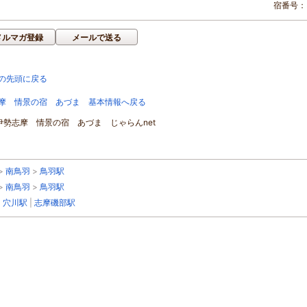
宿番号：3
メルマガ登録
メールで送る
の先頭に戻る
摩 情景の宿 あづま 基本情報へ戻る
]伊勢志摩 情景の宿 あづま じゃらんnet
>
南鳥羽
>
鳥羽駅
>
南鳥羽
>
鳥羽駅
|
穴川駅
|
志摩磯部駅