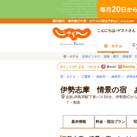
国内旅行・海外旅行や宿・ホテルの宿泊予約はじゃらんnet
こんにちは♪ゲストさん
じ
宿・ホテル
宿・ホテル
出張ビジネス
温泉・露天
高級宿
ポイントがたまる・つかえる
宿・ホテル
>
三重県
>
南鳥羽
>
南鳥羽
>
伊勢志
伊勢志摩 情景の宿 
近鉄JR鳥羽駅下車バス30分。伊勢西IC
７～相差
基本情報
料金・宿泊プラン
写