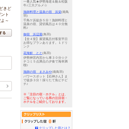
一番人気★伊勢海老＆鮑＆松阪
牛♪三大グルメ☆
どきど
漁師料理と温泉の宿 浜栄
(南鳥
ゼント
羽)
だよ～
千鳥ケ浜徒歩５分！漁師料理と
温泉の宿、貸切風呂は４０分無
料♪
する
御宿 浜辺屋
(鳥羽)
【全４室】展望風呂付客室平日
お得なプランあります。１ドリ
ンク
花海鮮 とと
(鳥羽)
伊勢神宮内宮から車３０分☆ク
チコミ５点満点の夕食で海幸満
喫♪
漁師の宿 まさみや
(南鳥羽)
パワースポット【石神さん】ま
で徒歩３分！採りたて魚ピチピ
チ♪
※「注目の宿・ホテル」とは、
ご覧になっている県の注目宿・
ホテルをご紹介しております。
0
クリップした宿とは？