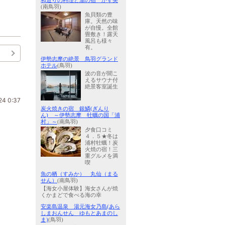
和造りの料理と湯の宿 かず美
(南鳥羽)
魚貝類の豊
庫。天然の味
が自慢。全館
畳敷き！露天
風呂も様々
有。
伊勢志摩の絶景 鳥羽グランド
ホテル
(鳥羽)
波の音が聞こ
えるサウナ付
絶景客室誕生
24 0:37
炭火焼きの宿 銀鱗(ぎんり
ん) ～伊勢志摩 牡蠣の国「浦
村」～
(南鳥羽)
夕食口コミ
４．５★冬は
浦村牡蠣！炭
火焼の宿！三
重グルメを満
喫
魚の栖（すみか） 丸仙（まる
せん）
(南鳥羽)
【海女小屋体験】海女さんが焼
くかまどで食べる海の幸
安楽島温泉 湯元海女乃島(あら
しまおんせん ゆもとあまのし
ま)
(鳥羽)