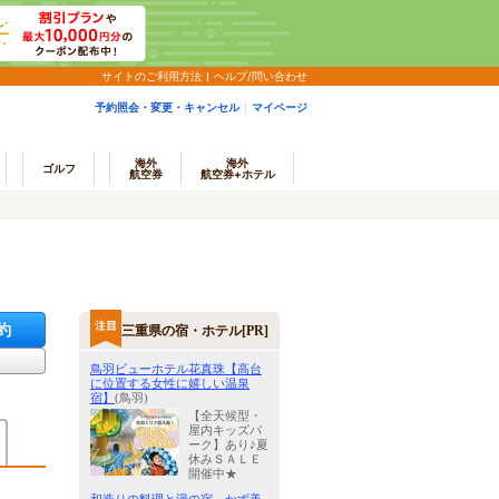
サイトのご利用方法
ヘルプ/問い合わせ
予約照会・変更・キャンセル
マイページ
海外
海外
ゴルフ
航空券
航空券+ホテル
約
三重県の宿・ホテル[PR]
鳥羽ビューホテル花真珠【高台
に位置する女性に嬉しい温泉
宿】
(鳥羽)
【全天候型・
屋内キッズパ
ーク】あり♪夏
休みＳＡＬＥ
開催中★