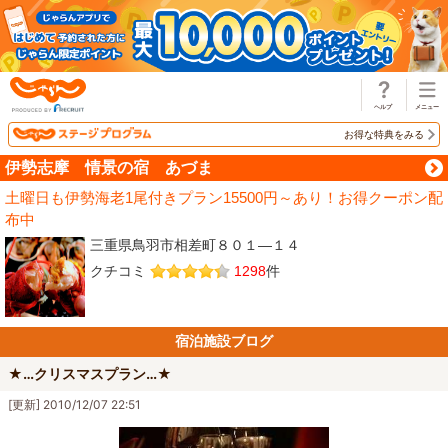
じゃらん
お得な特典をみる
伊勢志摩 情景の宿 あづま
土曜日も伊勢海老1尾付きプラン15500円～あり！お得クーポン配
布中
三重県鳥羽市相差町８０１―１４
クチコミ
1298
件
宿泊施設ブログ
★…クリスマスプラン…★
[更新] 2010/12/07 22:51