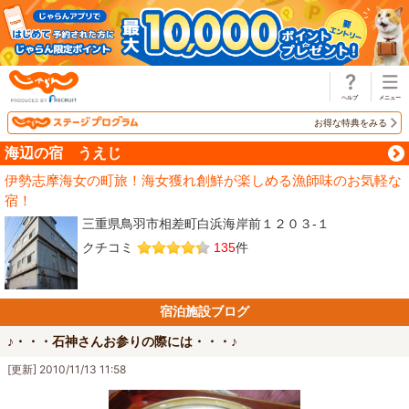
じゃらん
お得な特典をみる
海辺の宿 うえじ
伊勢志摩海女の町旅！海女獲れ創鮮が楽しめる漁師味のお気軽な
宿！
三重県鳥羽市相差町白浜海岸前１２０３‐１
クチコミ
135
件
宿泊施設ブログ
♪・・・石神さんお参りの際には・・・♪
[更新] 2010/11/13 11:58