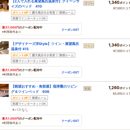
【2人で入れる展望風呂温泉付】クイーンサ
1,340
ポイン
ダブル
イズのベッド 410
67,000スコ
ポイントUP
露天風呂付き客室
禁煙ルーム
部屋でインターネットOK
最大1,000円
のクーポン配布中
クーポンGET
※利用条件あり
【デザイナーズ洋Style】ツイン・展望風呂
1,340
ポイン
ツイン
温泉付 415
67,000スコ
ポイントUP
露天風呂付き客室
禁煙ルーム
部屋でインターネットOK
最大1,000円
のクーポン配布中
クーポンGET
※利用条件あり
【眺望おすすめ・角部屋】琉球畳のリビン
1,260
ポイン
和室
グ＆ツインベッド 606
63,000スコ
ポイントUP
禁煙ルーム
部屋でインターネットOK
※バスなし
最大1,000円
のクーポン配布中
クーポンGET
※利用条件あり