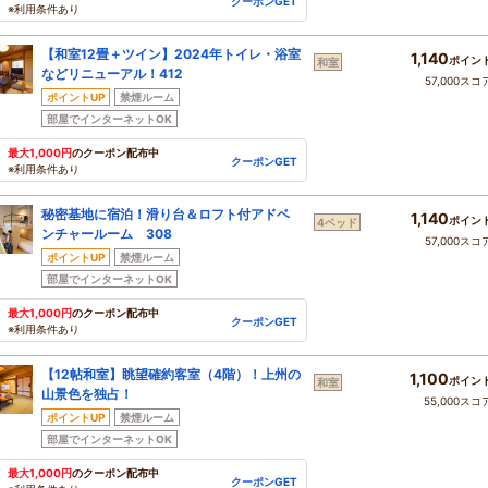
クーポンGET
※利用条件あり
【和室12畳＋ツイン】2024年トイレ・浴室
1,140
ポイン
和室
などリニューアル！412
57,000スコ
ポイントUP
禁煙ルーム
部屋でインターネットOK
最大1,000円
のクーポン配布中
クーポンGET
※利用条件あり
秘密基地に宿泊！滑り台＆ロフト付アドベ
1,140
ポイン
4ベッド
ンチャールーム 308
57,000スコ
ポイントUP
禁煙ルーム
部屋でインターネットOK
最大1,000円
のクーポン配布中
クーポンGET
※利用条件あり
【12帖和室】眺望確約客室（4階）！上州の
1,100
ポイン
和室
山景色を独占！
55,000スコ
ポイントUP
禁煙ルーム
部屋でインターネットOK
最大1,000円
のクーポン配布中
クーポンGET