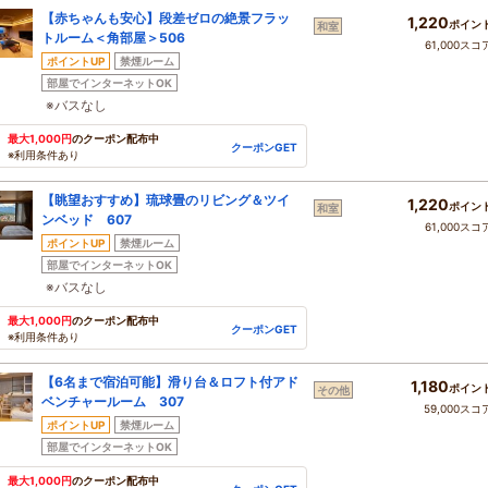
【赤ちゃんも安心】段差ゼロの絶景フラッ
1,220
ポイン
和室
トルーム＜角部屋＞506
61,000スコ
ポイントUP
禁煙ルーム
部屋でインターネットOK
※バスなし
最大1,000円
のクーポン配布中
クーポンGET
※利用条件あり
【眺望おすすめ】琉球畳のリビング＆ツイ
1,220
ポイン
和室
ンベッド 607
61,000スコ
ポイントUP
禁煙ルーム
部屋でインターネットOK
※バスなし
最大1,000円
のクーポン配布中
クーポンGET
※利用条件あり
【6名まで宿泊可能】滑り台＆ロフト付アド
1,180
ポイン
その他
ベンチャールーム 307
59,000スコ
ポイントUP
禁煙ルーム
部屋でインターネットOK
最大1,000円
のクーポン配布中