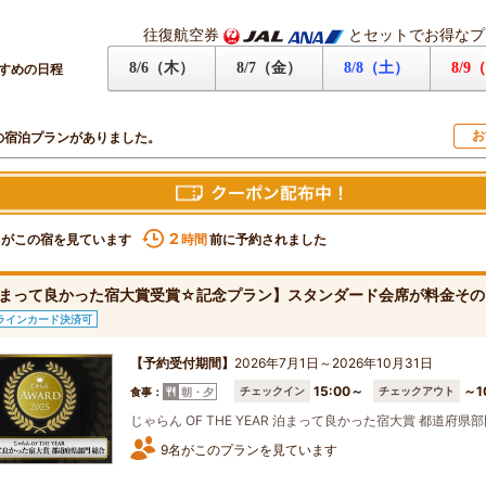
往復航空券
とセットでお得なプ
8/6（木）
8/7（金）
8/8（土）
8/9
すめの日程
お
の宿泊プランがありました。
2
名がこの宿を見ています
前に予約されました
時間
まって良かった宿大賞受賞☆記念プラン】スタンダード会席が料金その
ラインカード決済可
【予約受付期間】
2026年7月1日～2026年10月31日
15:00～
～1
チェックイン
チェックアウト
食事：
朝・夕
じゃらん OF THE YEAR 泊まって良かった宿大賞 都道府県部門
9名がこのプランを見ています