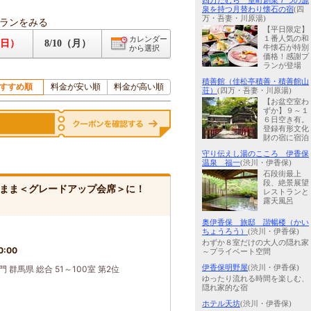
四万たむら 室町創業７つの源
泉を持つ月替わり懐石の宿
(四
万・吾妻・川原湯)
ランをみる
【平日限定】
１番人気の和
カレンダー
（日）
8/10（月）
牛懐石が特別
から選択
価格！感謝プ
ランが登場
積善館（佳松亭積善・積善館山
すすめ順
料金が安い順
料金が高い順
荘）
(四万・吾妻・川原湯)
【お盆空室わ
ずか】９～１
６日空き有。
登録有形文化
財の宿に宿泊
守り伝えし湯のこころ 伊香保
温泉 福一
(渋川・伊香保)
石段街最上
段、絶景展望
まま＜グレードアップ会席＞に！
レストランと
露天風呂
奥伊香保 旅邸 諧暢楼（かい
ちょうろう）
(渋川・伊香保)
わずか８室だけの大人の隠れ家
0:00
～プライベート空間
伊香保明野屋
(渋川・伊香保)
 群馬県 総合 51～100室 第2位
ゆったり流れる時間を楽しむ、
隠れ家的な宿
ホテル天坊
(渋川・伊香保)