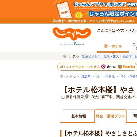
国内旅行・海外旅行や宿・ホテルの宿泊予約はじゃらんnet
こんにちは♪ゲストさん
じ
宿・ホテル
宿・ホテル
出張ビジネス
温泉・露天
高級宿
ポイントがたまる・つかえる
宿・ホテル
>
群馬県
>
渋川・伊香保
>
渋川・伊香
【ホテル松本楼】やさ
伊香保温泉
JR渋川駅下車、関越交通バ
基本情報
料金・宿泊プラン
写
【ホテル松本楼】やさしさと