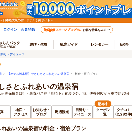
 ～日本最大級の宿・ホテル予約サイト～
ログイン
会員登録
お得な特典をみる
ゃらんパック
遊び・体験
観光ガイド
レンタカー
航空券
（交通＋宿泊）
日帰り・デイユース
保
>
【ホテル松本楼】やさしさとふれあいの温泉宿
> 料金・宿泊プラン
しさとふれあいの温泉宿
ス伊香保榛名口行・最寄バス停「見晴下」徒歩５分。渋川伊香保ICから車で約30分
配布中
地図・
お知らせ・
日帰り・
クーポン
クチコミ
真
周辺観光
アクセス
ブログ
デイユース
一覧
(2,282件
ふれあいの温泉宿の料金・宿泊プラン