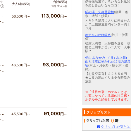
伊香保温泉でいろいろなお風呂
ント
合計(税込)
大人1名(税込)
を楽しみたいならココ！
1泊 大人2名
ア
絹の湯 久惠屋旅館
(藤岡・碓
113,000
56,500円～
円～
氷・磯部・妙義)
ト～
とろとろ温泉に入りに来ません
ア～
か？上信越道藤岡インター約２
０分
ホテルいかほ銀水
(渋川・伊香
保)
桧露天満喫 大好物を選る 姿
蟹と上州牛が旨い二人で一人半
額？
坐山 みなかみ (旧：水上館)
山と渓流に抱かれた15湯の温泉
93,000
46,500円～
円～
宿
(水上・月夜野・猿ヶ京・法
ト～
師)
ア～
【お盆空室有】２２５５０円～
★１５の湯めぐり＆夕食時飲み
放題
※「注目の宿・ホテル」とは、
ご覧になっている県の注目宿・
ホテルをご紹介しております。
クリップリスト
91,000
45,500円～
円～
ト～
0
ア～
クリップした宿とは