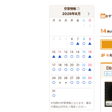
空室情報
2026年8月
おす
月
火
水
木
金
土
日
1
2
14
件
3
4
5
6
7
8
9
○
▲
○
▲
10
11
12
13
14
15
16
6
▲
▲
○
○
○
○
▲
17
18
19
20
21
22
23
【泊
○
○
○
○
○
○
▲
オン
24
25
26
27
28
29
30
○
×
×
○
○
○
○
31
○
※1泊時の空室情報となります。連泊
の場合は日付をご指定ください。