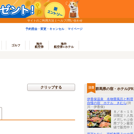
サイトのご利用方法
ヘルプ/問い合わせ
予約照会・変更・キャンセル
マイページ
海外
海外
ゴルフ
航空券
航空券+ホテル
クリップする
群馬県の宿・ホテル[PR
伊香保温泉 名物畳風呂と料理
自慢の宿 ホテル きむら
(渋
川・伊香保)
８／８～１５
)
日限定！人気
メガしゃぶ会
席プラン最安
値で販売中！