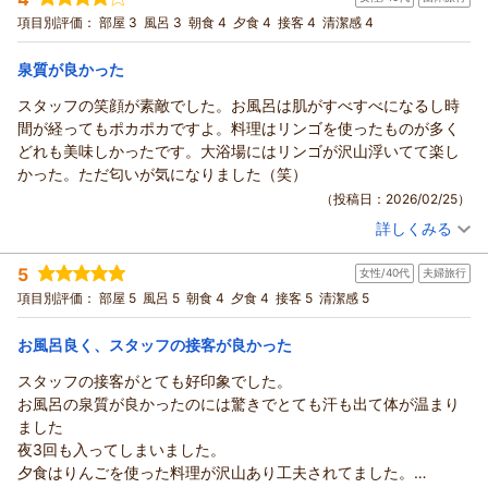
投稿者：
☆yukiyuki☆さん
(女性/50代)
駅からも歩いて行ける距離ですし、またぜひ宿泊させて頂きま
SNSでも多くの情報を発信してまいりますので引き続き「いい
子様はジュースをお召し上がりとのことでございましたが、
宿泊プラン：
【冬の超得キャンペーン】期間限定！「ズワイガニ食べ放題
項目別評価：
部屋 3
風呂 3
朝食 4
夕食 4
接客 4
清潔感 4
す。
ね」のボタンよろしくお願いいたします。<(_ _)>
付」～バイキング＜ダイニング星の金貨＞
100％無添加のりんごジュースはご賞味いただけましたでしょ
和室
朝・夕
この度は貴重なご意見と温かいお言葉をありがとうございまし
宿泊価格帯：
うか。
15,001～16,000円(大人一人あたり/税込)
泉質が良かった
た。
お客様より大変ご好評をいただいており、お土産としてご購入
スタッフの笑顔が素敵でした。お風呂は肌がすべすべになるし時
またお会いできる日を心より楽しみにしております。
青森のお宿 ホテルアップルランドからの返信
される方もいらっしゃいます。
間が経ってもポカポカですよ。料理はリンゴを使ったものが多く
アップルランドおもてなし向上委員会
売店にてご用意しておりますので、次回お越しの際にはぜひお
☆yukiyuki☆様
どれも美味しかったです。大浴場にはリンゴが沢山浮いてて楽し
試しくださいませ。
（返信日：2026/03/07）
この度は、以前よりお気に留めてくださっていた当館へご宿泊
かった。ただ匂いが気になりました（笑）
ご夕食では、期間延長で開催しておりますズワイガニの食べ放
いただき、誠にありがとうございます。数ある宿の中から当館
（投稿日：2026/02/25）
題や海鮮丼、ローストビーフなどにもご満足いただけたよう
をお選びいただきましたこと、心より嬉しく存じます。
で、何より嬉しく存じます。
詳しくみる
お部屋につきまして「きれいで清潔」と感じていただけたこ
宿泊時期：
2026年02月宿泊 (団体旅行)
りんごのお風呂は、お子様はもちろん大人のお客様にも大変人
と、また、りんご丸ごと一個のプレゼントを「めちゃくちゃ甘
投稿者：
わんこさん
(女性/40代)
気があり、当館の魅力の一つでございます。
5
くておいしかった」とのお言葉まで頂戴し、大変光栄でござい
女性/40代
夫婦旅行
宿泊プラン：
【冬の超得キャンペーン】期間限定！「ズワイガニ食べ放題
また、当館自慢の泉質であるとろりとしたお湯は低刺激でお肌
付」～バイキング＜ダイニング星の金貨＞
ます。青森のりんごの魅力を感じていただけたとのこと、嬉し
和室
朝・夕
項目別評価：
部屋 5
風呂 5
朝食 4
夕食 4
接客 5
清潔感 5
にやさしく、その心地よさをご実感いただけましたことを嬉し
宿泊価格帯：
い限りでございます。季節ごとに品種が変わるのも楽しみの一
15,001～16,000円(大人一人あたり/税込)
く思います。
つでございます。
お風呂良く、スタッフの接客が良かった
お子様向けイベントのじゃんけん大会でも楽しいひとときをお
青森のお宿 ホテルアップルランドからの返信
また、お風呂では混雑なくごゆっくりお過ごしいただけたとの
スタッフの接客がとても好印象でした。
過ごしいただき、ご家族の思い出の一つとなっておりましたら
こと、安心いたしました。
わんこ様
お風呂の泉質が良かったのには驚きでとても汗も出て体が温まり
幸いでございます。
シャンプーバイキングもお楽しみいただけたようで何よりでご
この度は当館へご宿泊いただき、また心温まるお言葉を数多く
ました
ご家族皆さまの大切なご旅行に当館をお選びいただき、さらに
ざいます。種類豊富に取り揃えておりますので、お好みに合わ
お寄せいただき、心より感謝申し上げます。
夜3回も入ってしまいました。
このような心温まるお声をお寄せくださいましたこと、心より
せてお選びいただく楽しさを感じていただけましたら幸いで
スタッフの笑顔につきましてお褒めのお言葉を頂戴し、大変嬉
夕食はりんごを使った料理が沢山あり工夫されてました。
御礼申し上げます。
す。
しく存じます。私どもは、お客様に安心してお過ごしいただけ