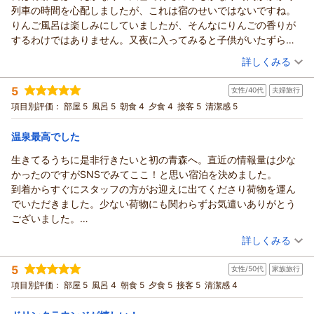
お腹いっぱいお召し上がりいただけたとのこと、調理スタッフ
この度はリピートでのご宿泊をいただき、誠にありがとうござ
列車の時間を心配しましたが、これは宿のせいではないですね。
にとっても大変励みになります。
います。
りんご風呂は楽しみにしていましたが、そんなにりんごの香りが
一方で、男湯露天風呂につきましては工事中のためご利用いた
旦那様やお友達とのご利用に続き、次回は三世代でのご家族で
するわけではありません。又夜に入ってみると子供がいたずらし
だけず、ご不便をおかけし申し訳ございませんでした。
のご利用をご検討いただいているとのこと、大変嬉しく、重ね
たのか、かじった後のりんごがたくさん浮かんでいてがっかりで
（投稿日：2026/03/04）
より快適にお過ごしいただけるよう整備を進めておりますの
詳しくみる
て御礼申し上げます。
した。食事はまあこんなもんかなという感じ。朝食の方が充実し
で、次回お越しいただく際にはぜひお楽しみいただければと思
おかげさまで当館にはリピートでご利用くださるお客様も多
宿泊時期：
2026年01月宿泊 (夫婦旅行)
ていたようでした。部屋は古かったけど、広くて良かったです。
います。
5
く、館内でお祝い事をされるお客様が多い傾向にございます。
女性/40代
夫婦旅行
投稿者：
けもたんさん (男性/70代)
又来るときは雪のない季節ですね。
これからもご家族皆さまで楽しい時間をお過ごしいただける宿
宿泊プラン：
【じゃらんのお得な10日間】バイキング＜ダイニング星の金貨
ご宿泊の月にお誕生日やご結婚記念日、長寿のお祝いなどの記
項目別評価：
部屋 5
風呂 5
朝食 4
夕食 4
接客 5
清潔感 5
＞★90分間セルフ飲み放題付★
を目指し、スタッフ一同、より一層努めてまいります。
和洋室
朝・夕
念日がございましたら、事前にお知らせいただいたお客様へ
また皆さまにお会いできます日を、スタッフ一同心よりお待ち
宿泊価格帯：
21,001～22,000円(大人一人あたり/税込)
「記念日特典」として、“ささやかなお気持ちを演出”をさせて
温泉最高でした
しております。
いただいております。
生きてるうちに是非行きたいと初の青森へ。直近の情報量は少な
アップルおもてなし向上委員会
青森のお宿 ホテルアップルランドからの返信
中には、お誕生日やご結婚記念日を毎年当館でお過ごしくださ
かったのですがSNSでみてここ！と思い宿泊を決めました。
るお客様もいらっしゃり、私どもスタッフ一同も毎年お迎えで
（返信日：2026/03/12）
この度は、数あるお宿の中から当ホテルをご利用頂きまして誠
到着からすぐにスタッフの方がお迎えに出てくださり荷物を運ん
きることを楽しみにしております。
にありがとうございます。
でいただきました。少ない荷物にも関わらずお気遣いありがとう
エミ様もお子様やお孫様とお越しの際、もし記念日の月でござ
青森県内は今年記録的な大雪となり、当ホテルへお越しになる
ございました。
いましたら、事前にお知らせいただけましたら幸いでございま
お客様の中には旅行を断念せざるを得ないお客様も大勢いらっ
貸切露天風呂、大浴場の両方を利用させていただきましたが泉質
（投稿日：2026/03/04）
す。
しゃいました。
詳しくみる
が最高でした。優しく香る硫黄臭といい、肌にまとわりつく感じ
それでは、エミ様のまたのお越しをスタッフ一同、心よりお待
そのような状況下に置かれましても、お越しいただきましたけ
宿泊時期：
2026年03月宿泊 (夫婦旅行)
のトロトロのお湯、久しぶりにいい温泉に入ってるという実感が
ち申し上げております。
もたん様には感謝の言葉しかございません。本当にありがとう
5
女性/50代
家族旅行
投稿者：
すももんさん
(女性/40代)
あり夫婦そろって癒されておりました。この時期、乾燥肌で痒み
アップルおもてなし向上委員会
ございます。
宿泊プラン：
【冬の超得キャンペーン】期間限定！「ズワイガニ食べ放題
項目別評価：
部屋 5
風呂 4
朝食 5
夕食 5
接客 5
清潔感 4
も結構あるのですが入浴後、翌日も痒みがなく本当にいい温泉で
付」～バイキング＜ダイニング星の金貨＞
りんご風呂と御食事に関しては、ご期待に添えることができず
和室
朝・夕
（返信日：2026/03/08）
した。
宿泊価格帯：
申し訳ございません。
15,001～16,000円(大人一人あたり/税込)