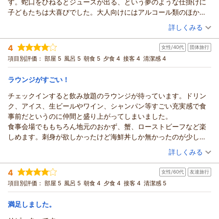
す。蛇口をひねるとジュースが出る、という夢のような仕掛けに
ら幸いです。
とうございます。
子どもたちは大喜びでした。大人向けにはアルコール類のほか、
これからも「また帰ってきたい」と思っていただけるような、
また、ご夫婦での大切な東北旅行のご宿泊先にお選びいただ
お菓子やアイスもあり、とても充実しています。
（投稿日：2026/04/12）
ほっとできる場所であり続けられるよう努めてまいります。
き、心より御礼申し上げます。
詳しくみる
風呂上がりに少し遅めに立ち寄った際にはりんごジュースがなく
次回のご出張の際にも、ひろやん様にお会いできる日を心より
ご到着時のお出迎えやお荷物のお手伝いにつきまして、お喜び
宿泊時期：
2026年03月宿泊 (子連れ旅行)
なっていたのが少し残念でしたが、タイミングの問題かもしれま
楽しみにお待ちしております。
いただけたご様子にスタッフ一同大変嬉しく思っております。
4
女性/40代
団体旅行
投稿者：
くれぼんさん
(男性/40代)
せん。
どうぞお気をつけてお越しくださいませ。
また、りんご風呂だけでなく泉質や清潔さについてもご満足い
宿泊プラン：
【じゃらんのお得な10日間】【朝食のみプラン】「マグロの漬
項目別評価：
部屋 5
風呂 5
朝食 5
夕食 4
接客 4
清潔感 4
温泉もゆったりと気持ちよく、さらにりんごが浮かんでいるのが
アップルおもてなし向上委員会
け」など40品目朝食バイキング♪
ただけたとのお言葉、大変光栄でございます。
和室
朝のみ
青森らしさを感じられて良かったです。
宿泊価格帯：
お食事につきましても「今までで一番」とのお言葉を頂戴し、
12,001～13,000円(大人一人あたり/税込)
（返信日：2026/04/28）
ラウンジがすごい！
そして朝食。りんごをさまざまな形で使っていたり、青森ならで
スタッフにとって何よりの励みとなります。
はのメニューも多く、どれも美味しくいただけました。旅程の都
チェックインすると飲み放題のラウンジが待っています。ドリン
青森のお宿 ホテルアップルランドからの返信
一品一品丁寧にご提供することを心がけておりますので、その
合で朝食のみのプランにしましたが、夕食を体験できなかったの
ク、アイス、生ビールやワイン、シャンパン等すごい充実感で食
想いが伝わりましたこと、嬉しい限りでございます。
くれぼん様
は少し後悔しています。
事前だというのに仲間と盛り上がってしまいました。
「なにもかも丁寧なホテル」とのお言葉、そしておすすめした
この度は当館をご利用いただき、また心温まるご感想をお寄せ
そして何より素晴らしかったのは、スタッフの皆さんの温かい接
食事会場でももちろん地元のおかず、蟹、ローストビーフなど楽
いとのお声までいただき、スタッフ一同大きな励みとなりまし
いただき誠にありがとうございます。
客です。特に子どもたちのじゃんけんに気持ちよく付き合ってい
しめます。刺身が欲しかったけど海鮮丼しか無かったのが少し残
た。
ご家族皆さまでのご滞在をお楽しみいただけたご様子に、スタ
ただき、本当にありがとうございました。朝食の忙しい時間帯に
念でしたが。
（投稿日：2026/04/06）
今後もより一層ご満足いただけるよう精進してまいります。
ッフ一同大変嬉しく感じております。
詳しくみる
も関わらず対応していただき、感謝しています。
子ども用の甚平の用意もあり、温泉ではシャンプーバイキング。
またのお越しを心よりお待ち申し上げております。
ウェルカムラウンジでは蛇口からのりんごジュースを、温泉で
宿泊時期：
2026年04月宿泊 (団体旅行)
総じて、「また来たい」と素直に思えるお宿でした。次回はぜひ
女性には嬉しいポイントでした。
アップルおもてなし向上委員会
はりんご風呂をお楽しみいただき、青森らしさをご体感いただ
4
女性/60代
友達旅行
投稿者：
まいまいさん
(女性/40代)
夕食付きプランで宿泊したいと思います。青森で家族旅行を考え
食事会場でもフロントでも従業員の皆さんは忙しそうで、少しそ
けたとのこと、何よりでございます。
（返信日：2026/04/22）
宿泊プラン：
【冬の超得キャンペーン】期間限定！「ズワイガニ食べ放題
項目別評価：
部屋 5
風呂 5
朝食 4
夕食 4
接客 4
清潔感 5
ている方には、ぜひおすすめしたいです。
っけない雰囲気でしたが、宿泊者もたくさんいたので仕方がない
付」～バイキング＜ダイニング星の金貨＞
お子さまたちにもお喜びいただけたとのお言葉は、私どもにと
和室
朝・夕
なーと思いました。
宿泊価格帯：
って大きな励みとなります。
17,001～18,000円(大人一人あたり/税込)
満足しました。
一方で、りんごジュースの補充が行き届いていなかった点につ