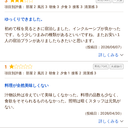
3
ける時間をご提供しております。
男性/50代
一人旅
投稿者：
イトウさんさん
(男性/50代)
宿泊プラン：
【一人旅歓迎★朝食のみプラン】源泉かけ流し満喫♪「マグロ
なかどん様にも、チェックイン後のラウンジで生ビールをお楽
項目別評価：
部屋 2
風呂 3
朝食 3
夕食 3
接客 3
清潔感 3
の漬け」など40品目朝食バイキング
和室
朝のみ
しみいただき、ご満足いただけたとのこと、大変嬉しく拝読い
宿泊価格帯：
17,001～18,000円(大人一人あたり/税込)
たしました。
ゆっくりできました。
旅の始まりに、ゆったりとしたひとときをお過ごしいただけた
初めて桜を見るときに宿泊しました。インクルーシブが良かった
ようで何よりでございます。
です。もう少しつまみの種類があるといいですね。またお安い１
「また行きたいです」とのお言葉は、私どもにとりまして何よ
人の宿泊プランがありましたらきたいと思います。
りの励みでございます。
（投稿日：2026/06/07）
これからも皆様に心地よいご滞在をご提供できるよう、スタッ
フ一同、より一層サービスの向上に努めてまいります。
詳しくみる
宿泊時期：
2026年04月宿泊 (一人旅)
また、なかどん様にお会いできます日を、スタッフ一同心より
投稿者：
ゆうさん
(男性/50代)
1
お待ち申し上げております。
男性/70代
夫婦旅行
宿泊プラン：
【一人旅／2食付】青森県産品をおりこんだバイキング＜ダイ
ニング星の金貨＞★90分間セルフ飲み放題付
アップルおもてなし向上委員会
和室
朝・夕
項目別評価：
部屋 2
風呂 2
朝食 2
夕食 1
接客 2
清潔感 3
宿泊価格帯：
24,001～25,000円(大人一人あたり/税込)
（返信日：2026/07/31）
料理が全然美味しくない
青森のお宿 ホテルアップルランドからの返信
汁物以外は冷えていて美味しくなかった。料理の品数も少なく、
ゆう様
食欲をそそられるものもなかった。照明は暗くスタッフは元気が
このたびは数あるお宿の中からホテルアップルランドをご利用
ない。
いただき、誠にありがとうございました。
（投稿日：2026/04/30）
また、初めての桜のご旅行に当館をお選びいただきましたこ
詳しくみる
と、心より御礼申し上げます。
宿泊時期：
2026年04月宿泊 (夫婦旅行)
当館の飲料インクルーシブサービスにご満足いただけたとのこ