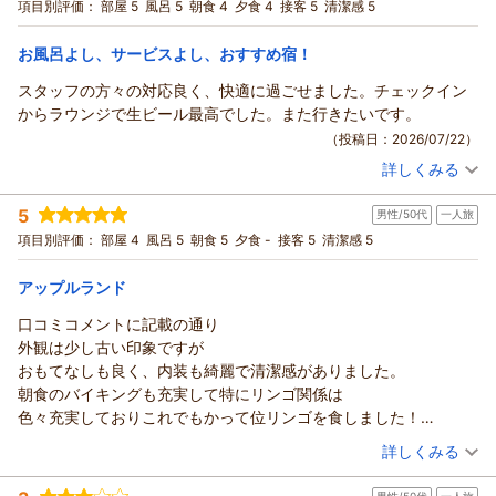
【1泊2食付】★90分間セルフ飲み放題付き★
4ベッド
朝・夕
項目別評価：
部屋 5
風呂 5
朝食 4
夕食 4
接客 5
清潔感 5
宿泊価格帯：
20,001～21,000円(大人一人あたり/税込)
お風呂よし、サービスよし、おすすめ宿！
スタッフの方々の対応良く、快適に過ごせました。チェックイン
からラウンジで生ビール最高でした。また行きたいです。
（投稿日：2026/07/22）
詳しくみる
宿泊時期：
2026年07月宿泊 (夫婦旅行)
投稿者：
なかどんさん
(男性/50代)
5
男性/50代
一人旅
宿泊プラン：
青森県産品をおりこんだバイキング＜ダイニング星の金貨＞
【1泊2食付】★90分間セルフ飲み放題付き★
和室
朝・夕
項目別評価：
部屋 4
風呂 5
朝食 5
夕食 -
接客 5
清潔感 5
宿泊価格帯：
17,001～18,000円(大人一人あたり/税込)
アップルランド
青森のお宿 ホテルアップルランドからの返信
口コミコメントに記載の通り
なかどん様
外観は少し古い印象ですが
このたびは数あるお宿の中からホテルアップルランドをご利用
おもてなしも良く、内装も綺麗で清潔感がありました。
いただき、誠にありがとうございました。
朝食のバイキングも充実して特にリンゴ関係は
また、スタッフの対応につきまして温かいお言葉をお寄せいた
色々充実しておりこれでもかって位リンゴを食しました！
だき、心より御礼申し上げます。
色んな意味で楽しい宿でした！！
（投稿日：2026/06/08）
詳しくみる
当館のラウンジでは、お客様に快適にお過ごしいただけるよ
う、チェックインから夕食後までゆったりとおくつろぎいただ
宿泊時期：
2026年06月宿泊 (一人旅)