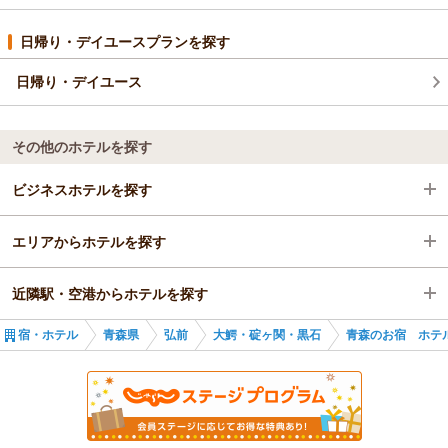
しでも皆様にご満足いただける内容を提供できるよう改善を重
ねてまいります。
日帰り・デイユースプランを探す
重ねて、冬場の寒さ厳しい中ご宿泊いただきましたこと、心よ
り感謝申し上げます。
日帰り・デイユース
また青森へお越しの際には、ぜひ当ホテルをご利用くださいま
すようお願い申し上げます。
アップルおもてなし向上委員会
その他のホテルを探す
（返信日：2026/01/19）
ビジネスホテルを探す
エリアからホテルを探す
青森県
近隣駅・空港からホテルを探す
弘前
青森県
宿・ホテル
青森県
弘前
大鰐・碇ヶ関・黒石
青森のお宿 ホテ
大鰐・碇ヶ関・黒石
弘前
平賀駅
弘前駅
大鰐・碇ヶ関・黒石
黒石駅