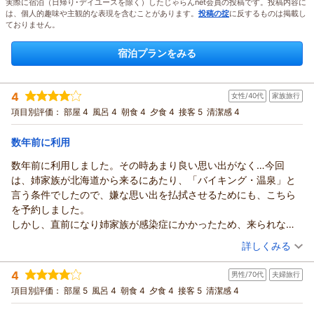
実際に宿泊（日帰り･デイユースを除く）したじゃらんnet会員の投稿です。投稿内容に
は、個人的趣味や主観的な表現を含むことがあります。
投稿の掟
に反するものは掲載し
ておりません。
宿泊プランをみる
4
女性/40代
家族旅行
項目別評価：
部屋 4
風呂 4
朝食 4
夕食 4
接客 5
清潔感 4
数年前に利用
数年前に利用しました。その時あまり良い思い出がなく…今回
は、姉家族が北海道から来るにあたり、「バイキング・温泉」と
言う条件でしたので、嫌な思い出を払拭させるためにも、こちら
を予約しました。
しかし、直前になり姉家族が感染症にかかったため、来られなく
なってしまい、父母3人で宿泊させていただくことにしました。建
（投稿日：2026/08/06）
詳しくみる
物や中は変わらずでしたが、丁寧に清掃がされ、趣がありまし
宿泊時期：
2026年07月宿泊 (家族旅行)
た。また、何から何まで親切に丁寧に、ご配慮くださり、接客は
4
男性/70代
夫婦旅行
投稿者：
みみつさん
(女性/40代)
本当にすばらしかったです。
宿泊プラン：
青森県産品をおりこんだバイキング＜ダイニング星の金貨＞
項目別評価：
部屋 5
風呂 4
朝食 4
夕食 4
接客 5
清潔感 4
姉家族にも話しをし、「次回は絶対泊まりたい！」と、リベンジ
【1泊2食付】★90分間セルフ飲み放題付き★
和室
朝・夕
を考えております。色々と変更があり、対応いただき感謝してい