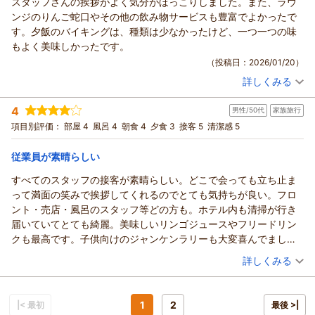
スタッフさんの挨拶がよく気分がほっこりしました。また、ラウ
ります。
ございますので、次回お越しの際はぜひ時間いっぱいお楽しみ
みぃ様
ンジのりんご蛇口やその他の飲み物サービスも豊富でよかったで
また皆様とお会いできることを心待ちにしております。
くださいませ。
この度は当ホテルをご利用いただき、また心温まるお言葉をお
す。夕飯のバイキングは、種類は少なかったけど、一つ一つの味
アップルおもてなし向上委員会
またoom様にお会いできる日を、スタッフ一同心よりお待ちし
寄せいただき、誠にありがとうございます。
もよく美味しかったです。
ております。
（返信日：2026/03/03）
お風呂・お料理・アルコールにつきましてご満足いただけたと
（投稿日：2026/01/20）
アップルおもてなし向上委員会
のこと、安心いたしました。
詳しくみる
また、スタッフの接客につきましてもそのように感じていただ
（返信日：2026/03/03）
宿泊時期：
2026年01月宿泊 (夫婦旅行)
けたこと、大変嬉しく存じます。
投稿者：
ヨッコさん
(女性/50代)
4
男性/50代
家族旅行
宿泊プラン：
【青森県民限定】冬のあおたびキャンペーン特別宿泊プラン～
お客様が館内でお過ごしになるひとときが、心地よくお寛ぎい
バイキング＜ダイニング星の金貨＞
和室
朝・夕
項目別評価：
部屋 4
風呂 4
朝食 4
夕食 3
接客 5
清潔感 5
ただけるものとなるよう、私どもは笑顔やお声がけを大切にし
宿泊価格帯：
17,001～18,000円(大人一人あたり/税込)
ております。その思いがみぃ様に届いたことを知り、スタッフ
従業員が素晴らしい
一同大きな励みとなりました。
青森のお宿 ホテルアップルランドからの返信
「リピート必須」とのお言葉は、私どもにとって何よりの励み
すべてのスタッフの接客が素晴らしい。どこで会っても立ち止ま
であり、今後のサービス向上への大きな力となります。
ヨッコ様
って満面の笑みで挨拶してくれるのでとても気持ちが良い。フロ
次回お越しいただく際には、今回以上にご満足いただけるおも
この度は当ホテルをご利用いただき、また貴重なご意見をお寄
ント・売店・風呂のスタッフ等どの方も。ホテル内も清掃が行き
てなしでお迎えできるよう、努めてまいります。
せいただきまして、誠にありがとうございます。
届いていてとても綺麗。美味しいリンゴジュースやフリードリン
またお越しいただける日を、心よりお待ちしております。
スタッフの挨拶につきまして「ほっこり」と感じていただけた
クも最高です。子供向けのジャンケンラリーも大変喜んでまし
アップルおもてなし向上委員会
とのこと、大変嬉しく拝見いたしました。
た。
（投稿日：2026/01/13）
詳しくみる
また、ラウンジのりんごの蛇口や各種ドリンクもお楽しみいた
（返信日：2026/01/23）
夕食のコストが抑えてあったのが少し残念ですが、トータルで満
だけたようで、安心いたしました。
宿泊時期：
2026年01月宿泊 (家族旅行)
足してます。機会があればまた利用したいですね。
当館では、青森の魅力を感じていただけるよう、りんごの蛇口
投稿者：
キムサトさん
(男性/50代)
宿泊プラン：
【冬の超得キャンペーン】期間限定！「ズワイガニ食べ放題
1
2
からりんごジュースが出る演出をはじめ、りんごを活かしたサ
|< 最初
最後 >|