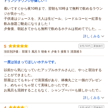
ドリンクラウンジが嬉しい！
食事はバイキングでした。品数は少なめですが一品一品はとても
ご指摘を頂きました点をしっかりと受け止め、今後のサービス
美味しかったです。色々なバイキングで浜焼きを食べて来ました
着いてすぐから夜10時まで、翌朝も10時まで無料で飲めるラウン
青森のお宿 ホテルアップルランドからの返信
向上に努めてまいりたいと思いますのでぜひ皆様でまたお越し
がここのホタテは大きくて美味しかったです。
ジが良かった。
いただきたいと思います。
すももん 様
蟹の食べ放題をやっていた影響か、お刺身がなかったのが衝撃で
子供達はジュースを、大人は生ビール、シードルコーヒー紅茶を
この度は青森のお宿 ホテルアップルランドをご利用いただきま
この度は数あるお宿の中当館をご利用いただき誠にありがとう
した。青森の美味しいお魚をたべれると思っていたのでそこは残
飲み放題ご馳走になりました！
して誠にありがとうございます。
ございます。
念でした。
夕食後、朝起きてからも無料で飲めるホテルは初めてでした。
アップルおもてなし向上委員会
また初めての青森旅行に当館をお選びいただき重ねてお礼申し
全体的にとても素晴らしく、久しぶりにゆっくり旅行してますと
夕食のバイキングはカニや海鮮丼ローストビーフ等がズラリ。朝
（投稿日：2026/02/28）
上げます。
（返信日：2026/03/08）
詳しくみる
いう感じを味わうことができました。
食もご飯のお供が沢山あっておなかいっぱい。
当館の温泉はお肌に優しい泉質が特徴でございまして、そのよ
宿泊時期：
2026年02月宿泊 (家族旅行)
一つだけ、このご時世なので仕方ないと思いましたが、館内が寒
りんごのお風呂は子供達がはしゃぎ、トロリとしたお湯がお肌に
うなお言葉を頂戴し大変嬉しく拝読させていただきました。
5
女性/50代
家族旅行
投稿者：
ナオミさん
(女性/50代)
すぎました。各部屋は暖かいのですが移動のために館内を歩くと
優しかったです。
一方で、お刺身をご提供できなかった点ではご期待に添えず申
宿泊プラン：
【青森県民限定】冬のあおたびキャンペーン特別宿泊プラン～
項目別評価：
部屋 5
風呂 5
朝食 4
夕食 5
接客 5
清潔感 5
どこも寒く少々切なかったです。
館内着は浴衣と作務衣が選べました。作務衣の合わせ上部にボタ
バイキング＜ダイニング星の金貨＞
し訳ございません。
和室
朝・夕
１日ではありますが大変お世話になりました。本当に素敵なホテ
ンも付いていて、女性は胸元を気にせずに子供達のお世話や食材
宿泊価格帯：
いただいたお声は今後の参考にさせていただきます。
18,001～19,000円(大人一人あたり/税込)
一度は泊まってほしいホテルです。
ルでした。
をとったりできたのも嬉しいところでした。
また、館内の寒さでご不便をおかけしてしまい重ねてお詫び申
チェックインで子供用のアメニティと、スタッフさん10人とじゃ
以前から気になっていたアップルホテルさんに、やっと宿泊する
青森のお宿 ホテルアップルランドからの返信
し上げます。
んけんをして勝ったら(勝つまで何度もやってくれました笑)サイン
ことができました。
今後は快適にお過ごしいただけるよう、改善に努めてまいりま
ナオミ様
を貰うカードを貰い、夕食中にコンプリート！チェックアウトで
部屋はとてもキレイで清潔感があり、林檎丸ごと一個のプレゼン
す。
この度は当館へお越しいただき、また、丁寧で温かいご感想を
カードとプレゼントを交換してもらって子供達も大喜びでした。
ト、めちゃくちゃ甘くて美味しかったです。
短いご滞在ではございましたが、「ゆっくり旅行している感じ
たくさんお寄せいただき、誠にありがとうございます。
4才～60才7名とも大満足のお泊まりでした。
お風呂も混雑することもなく、シャンプーバーも嬉しかったで
がした」とのお言葉をいただけたことは、私どもにとって何よ
ご家族皆さまが当館でのひとときを存分にお楽しみくださった
す。
（投稿日：2026/02/25）
りの喜びでございます。
ご様子が伝わり、スタッフ一同大変嬉しく存じます。
詳しくみる
夕飯はどれも美味しく、林檎を使った料理も沢山あり目でも楽し
また青森県にお越しなる機会がございましたら是非当館にお立
ラウンジでは、それぞれお好みのお飲み物をお選びいただき、
宿泊時期：
2026年02月宿泊 (家族旅行)
ませて頂きました。
ち寄りくださいませ。
ゆったりとお過ごしいただけましたことを嬉しく思います。お
4
女性/40代
団体旅行