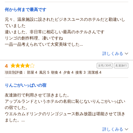
アップルおもてなし向上委員会
星の金貨＞【2食付】★90分間セルフ飲み放題付
何よりでございます。
和室
朝・夕
海外の人も多かったです。アップルランドホテルさん人気だな
宿泊価格帯：
さらに、お料理につきましても、カニ食べ放題やりんごを使用
17,001～18,000円(大人一人あたり/税込)
（返信日：2026/04/08）
何から何まで最高です
ぁ。
したお料理・スイーツまでご満足いただけたと伺い、調理スタ
高齢の父と母も満足しております。
元々、温泉施設に設されたビジネスユースのホテルだと勘違いし
青森のお宿 ホテルアップルランドからの返信
ッフにとりましても何より嬉しいお言葉でございます。
ありがとうございました。お土産のりんごも嬉しい！
ていました
また、「スタッフの皆さんお世話になりました」との温かいお
おさば様
違いました、非日常に相応しい最高のホテルさんです
言葉を頂戴し、私どものお客様が心地よくお過ごしいただける
ご投稿ありがとうございます。
リンゴの創作料理、凄いですね
よう、笑顔でのお迎えやお声掛け、ご案内など、一つ一つの場
約30年ぶりのご利用とのことで、フロントのあるホテルの花館
一品一品考えられていて大変美味でした
面を大切にしている想いが滞在中の中でお客様に伝わったこと
があったかどうかの頃ですね。久しぶりのご利用、誠にありが
中には「考えすぎだよ！」と微笑ましく感じるものもありました
（投稿日：2026/03/16）
を知り、胸が熱くなる思いでございます。
とうございます。
詳しくみる
が、
リピーターのお客様にこそ、前回以上のサービスをご提供でき
また、青森＝アップルランドでのご宿泊を即決でお選びいただ
宿泊時期：
2026年03月宿泊 (夫婦旅行)
それがまた心が籠っていて最高です
ますよう、今後もより一層の精進を重ねてまいります。
き、大変うれしく思います。おさば様にご宿泊いただき、まる
4
女性/30代
友達旅行
投稿者：
ろこさん
(男性/50代)
一つだけ、食事中インバウンドの方に頭越しに大声で会話された
次回も変わらぬ癒しのひとときをお過ごしいただけますよう、
で古い友人や同級生に再会したかのような、懐かしい感覚を覚
宿泊プラン：
【冬の超得キャンペーン】期間限定！「ズワイガニ食べ放題
項目別評価：
部屋 4
風呂 5
朝食 4
夕食 4
接客 3
清潔感 4
ことが
スタッフ一同心よりお待ち申し上げております。
付」～バイキング＜ダイニング星の金貨＞
えました。
和室
朝・夕
ちょっと気になりました
どうぞ季節を変えて、またお寛ぎにお越しくださいませ。
宿泊価格帯：
ご投稿の通り、外観はほとんど変わっておりません。館内の至
15,001～16,000円(大人一人あたり/税込)
りんごがいっぱいの宿
お風呂！
アップルおもてなし向上委員会
る所を少しずつ補修・修理し、お客様に清潔で快適にお過ごし
あの素晴らしいお湯に感動しました
友達旅行で利用させて頂きました。
青森のお宿 ホテルアップルランドからの返信
いただけるよう心がけております。
（返信日：2026/04/21）
オッサンにも関わらず()スベスベのお肌に感動です
アップルランドというホテルの名前に恥じないりんごがいっぱい
ただし、30年前と大きく異なる点は「源泉」です。以前よりも
ろこ様
接客も気持ちいいですね、到着時駐車場まで来て頂いて
の宿でした。
すべすべ・つるつるの温泉（美肌の湯）になり、日帰り入浴の
この度は当館をご利用いただき、誠にありがとうございます。
そしてウエルカムリンゴ
ウエルカムドリンクのリンゴジュース飲み放題は堪能させて頂き
お客様からも多くのお褒めの言葉をいただいております。
第一印象とは異なり、「非日常に相応しい最高のホテル」との
出発時とのギャップは、団体さんの正面付けされたバス
ました。
また、調理スタッフはりんごを使った料理や県産の野菜・海鮮
お言葉を頂戴し、大変嬉しく拝読いたしました。
との兼ね合いでまぁ仕方ないところですね
りんごの食べ比べもできればさらにいいのかなって思いました。
（投稿日：2026/03/15）
を活かし、四季折々の工夫を凝らしたお料理を提供しておりま
リンゴの創作料理や温泉にもご満足いただけたようで、何より
詳しくみる
いい思い出が出来ました