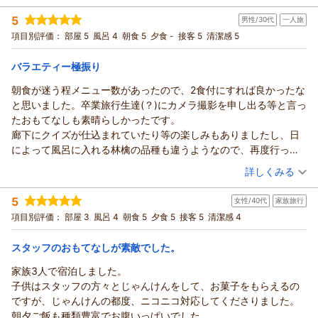
す。
でございます。
宿泊時期：
2026年03月宿泊 (友達旅行)
またお伺いします！
さらに宿泊企画スタッフも、お客様にお喜びいただけるさまざ
温泉につきましては、昨年源泉が生まれ変わり、以前にも増し
5
男性/30代
一人旅
投稿者：
723さん
(女性/30代)
まな企画を知恵を絞ってご提案いたしますので、ぜひ次回もご
てお肌にやさしい、つるつるとした泉質となり、多くのお客様
宿泊プラン：
【冬の超得キャンペーン】期間限定！「ズワイガニ食べ放題
項目別評価：
部屋 5
風呂 4
朝食 5
夕食 -
接客 5
清潔感 5
利用ください。
付」～バイキング＜ダイニング星の金貨＞
よりご好評をいただいております。
和室
朝・夕
この度は当ホテルをご利用いただき、誠にありがとうございま
宿泊価格帯：
お食事中の環境につきましては、ご不快な思いをおかけし、誠
15,001～16,000円(大人一人あたり/税込)
バラエティー極振り
した。
に申し訳ございません。今後はより一層の配慮に努めてまいり
朝食が迷う程メニュー数があったので、2食付にすれば良かったな
またのご来館を心よりお待ち申し上げております。
青森のお宿 ホテルアップルランドからの返信
ます。
と思いました。卒業旅行生達(？)にカメラ撮影を申し出る等と言っ
アップルおもてなし向上委員会
また、接客につきましてもお褒めのお言葉をいただき、大変励
723様
たおもてなしも素晴らしかったです。
みになります。これからも、よりご満足いただける宿を目指し
（返信日：2026/04/01）
この度は当館をご利用いただき、またご友人との大切なご旅行
廊下にクイズが仕込まれていたり等の楽しみもありましたし、日
て精進してまいります。
に当館をお選びいただき、誠にありがとうございます。
によって風呂に入れる林檎の品種も違うようなので、再度行って
また機会がございましたら、ぜひお越しくださいませ。
「アップルランドというホテルの名前に恥じないりんごがいっ
みたいです。
（投稿日：2026/03/14）
ろこ様にお会いできる日を、スタッフ一同心よりお待ち申し上
ぱいの宿でした」とのお言葉を頂戴し、大変嬉しく拝読いたし
詳しくみる
サウナは21時まででした。ご注意ください。
げております。
ました。
宿泊時期：
2026年03月宿泊 (一人旅)
アップルおもてなし向上委員会
また、ウェルカムドリンクもお楽しみいただけたとのこと、何
5
女性/40代
家族旅行
投稿者：
卍さん
(男性/30代)
よりでございます。
（返信日：2026/04/05）
宿泊プラン：
≪直前割≫【朝食のみプラン】青森の朝まんま♪「マグロの漬
項目別評価：
部屋 3
風呂 4
朝食 5
夕食 5
接客 5
清潔感 4
け」など40品目♪朝食バイキング
りんごの食べ比べについての貴重なご意見もありがとうござい
和室
朝のみ
宿泊価格帯：
ます。今後の参考とさせていただきます。
9,001～10,000円(大人一人あたり/税込)
スタッフのおもてなしが素敵でした。
これからも、訪れるすべてのお客様に“りんごづくしの宿”とし
家族3人で宿泊しました。
青森のお宿 ホテルアップルランドからの返信
てご満足いただけるよう、サービス向上に努めてまいります。
子供はスタッフの方々とじゃんけんをして、お菓子をもらえるの
また機会がございましたら、ぜひお越しくださいませ。
卍様
ですが、じゃんけんの都度、ニコニコ対応してくださりました。
スタッフ一同、723様にお会いできる日を心よりお待ち申し上
この度は当館をご利用いただき、誠にありがとうございまし
朝夕ご飯も種類豊富でお腹いっぱいでした。