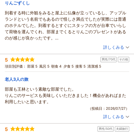
宿泊価格帯：
20,001～21,000円(大人一人あたり/税込)
りんごずくし
ます。
到着する時に外観をみると屋上に仏像が立っているし、アップル
ランドという名前でもあるので怪しさ満点でしたが実際には普通
のホテルでした。到着するとすぐにスタッフの方が台車でいらし
て荷物を運んでくれ、部屋までくるとりんごのプレゼントがある
のが感じが良かったです。
部屋はリニューアルされたようで広くて綺麗でした。
（投稿日：2026/07/30）
詳しくみる
夕食、朝食ともバイキングは種類、味とも満足できましたし、ア
宿泊時期：
2026年07月宿泊 (夫婦旅行)
ップルランドというだけあってりんごを使った料理も多く面白か
5
男性/70代
その他
投稿者：
キリさん
(男性/70代)
ったです。
宿泊プラン：
【じゃらんのお得な10日間】バイキング＜ダイニング星の金貨
項目別評価：
部屋 5
風呂 5
朝食 4
夕食 5
接客 5
清潔感 5
お風呂は広いですが、温泉成分が床面に黒く残っている所は滑る
＞★90分間セルフ飲み放題付★
和室
朝・夕
ので注意が必要です。
宿泊価格帯：
21,001～22,000円(大人一人あたり/税込)
老人3人の旅
また、使った洗い場の鏡に全面傷が付いていて見えなかったです
が、女湯のほうにも傷のある鏡があったようですので要交換で
部屋も王林という素敵な部屋でした。
す。
りんごのサービスも美味しくいただきました！機会があればまた
総合的にりんごにこだわった面白くて良いホテルです。
利用したいと思います。
（投稿日：2026/07/27）
詳しくみる
宿泊時期：
2026年05月宿泊 (その他)
投稿者：
じいさん
(男性/70代)
5
男性/50代
夫婦旅行
宿泊プラン：
青森県産品をおりこんだバイキング＜ダイニング星の金貨＞