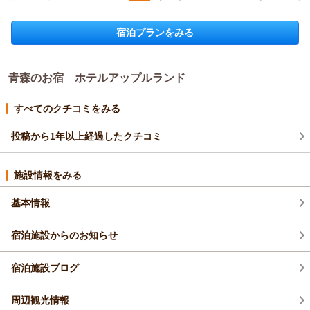
付」～バイキング＜ダイニング星の金貨＞
和室
朝・夕
ービスに特に力を入れております。
宿泊価格帯：
15,001～16,000円(大人一人あたり/税込)
また、この季節はラウンジの窓から雪景色をご覧いただけ、夜
宿泊プランをみる
には一層趣が増し、この地域ならではの冬の魅力をお楽しみい
青森のお宿 ホテルアップルランドからの返信
ただけます。
ご夕食のバイキングにつきましても、一品一品のお味を評価し
キムサト様
ていただき、誠にありがとうございます。
青森のお宿 ホテルアップルランド
この度は当ホテルにご宿泊いただき、誠にありがとうございま
種類に関するご意見は真摯に受け止め、調理スタッフとともに
す。
メニュー内容の見直しや季節ごとの入れ替えなど、改善に向け
また、スタッフの接客につきましてお褒めのお言葉を頂戴し、
すべてのクチコミをみる
て取り組んでまいります。
心より御礼申し上げます。スタッフ一同の大きな励みとなって
今後もよりご満足いただけるホテルを目指して努めてまいりま
おります。
投稿から1年以上経過したクチコミ
すので、またぜひお越しくださいませ。
清掃やじゃんけんラリー、ぶなの森でのウエルカムリンクにつ
アップルおもてなし向上委員会
きましてもご満足いただき、お喜びいただけたとのこと、大変
施設情報をみる
嬉しく思います。
（返信日：2026/01/23）
いただきましたご投稿内容はスタッフ全員で共有し、今後も現
基本情報
在の品質を継続しながら、さらなる努力を重ね、よりお客様に
お喜びいただけるお宿を目指し、ご宿泊されるお客様に「また
宿泊施設からのお知らせ
泊まりたい」と思っていただけるホテルであり続けられるよう
努めてまいります。
また、ご投稿にございました夕食メニューにつきましても、今
宿泊施設ブログ
一度内容を検討し、調理スタッフとともに試作を重ねながら、
品質向上や品揃えの見直しを行い、品質を落とすことなく、少
周辺観光情報