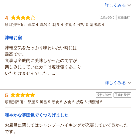
濃い煮干しラーメンが美味しくておかわりしました。
（投稿日：2026/02/24）
また皆さまでお越しいただける日を、スタッフ一同心よりお待
夕食につきましても、どのお料理も美味しかったとのお言葉、
詳しくみる
るよう「笑顔での接客」を大切にしておりますので、このよう
朝食もホタテフライなど県産にこだわった物が沢山ありました。
ち申し上げております。
さらにりんごを使った料理を「目でも楽しませていただいた」
なお言葉はスタッフにとりまして何よりの励みでございます。
宿泊時期：
2026年02月宿泊 (夫婦旅行)
なかなか今はホタテが高いのに・・と思いながら食べました。
アップルおもてなし向上委員会
とお褒めいただき、調理スタッフにとりまして何よりの励みと
4
また、温泉につきましても、その泉質や湯上がり後のぽかぽか
女性/60代
友達旅行
投稿者：
あこちゃんさん
(女性/40代)
全体的に値段に合った内容かなぁ思い満足しました。
なります。
（返信日：2026/03/03）
宿泊プラン：
【青森県民限定】冬のあおたびキャンペーン特別宿泊プラン～
とした温かさをご実感いただけたとのこと、大変嬉しく拝読い
項目別評価：
部屋 4
風呂 4
朝食 4
夕食 4
接客 3
清潔感 4
バイキング＜ダイニング星の金貨＞
季節に合わせた工夫や地元食材へのこだわりが伝わりましたこ
和室
朝・夕
たしました。当館自慢の泉質をお楽しみいただき、魅力を感じ
と、心より感謝申し上げます。
宿泊価格帯：
15,001～16,000円(大人一人あたり/税込)
ていただけましたことは何よりの喜びでございます。時間が経
津軽お宿
次回お越しいただく際には、今回以上にご満足いただけるおも
っても身体の芯から温まると、多くのお客様よりご好評をいた
津軽空気をたっぷり味わいたい時には
てなしをご提供できますよう、より一層努めてまいります。
青森のお宿 ホテルアップルランドからの返信
だいておりますが、こうして直接お声を頂戴できますことは本
最高です。
☆yukiyuki☆様のまたのお越しを、心よりお待ち申し上げてお
当に光栄でございます。
この度はご宿泊いただきまして誠にありがとうございました。
食事は全般的に美味しかったのですが
ります。
さらに、大浴場のりんご風呂もお楽しみいただけたとのこと、
また、貴重なご感想までいただき重ねてお礼申し上げます。
楽しみにしていたカニは塩味強くあまり
アップルおもてなし向上委員会
嬉しい限りでございます。湯面に浮かぶりんごは季節ごとに品
温泉は夜の内に３回ご利用いただいたとの事、泉質など気に入
いただけませんでした。
種が変わり、当館ならではの風景としてご好評をいただいてお
（返信日：2026/03/02）
っていただき大変うれしく思います。昨年の１０月に源泉の移
お風呂は林檎が浮いていて楽しく
（投稿日：2026/01/27）
ります。
動があり新しくなった温泉はとても評判もよく、アルカリ性の
詳しくみる
上がった後は体がポカポカしばらく
これからも、お客様に「また来たい」と思っていただける宿で
トロトロすべすべ温泉はたくさんのお客様に喜ばれておりま
宿泊時期：
2025年12月宿泊 (友達旅行)
持続していました。
あり続けられるよう、スタッフ一同心を込めておもてなしに努
す。
5
女性/30代
子連れ旅行
投稿者：
ヒロさん
(女性/60代)
また機会があったら宿泊したいです。
めてまいります。
夕食や朝食のバイキングでは日々試行錯誤しながらお客様に喜
宿泊プラン：
【青森県民限定】冬のあおたびキャンペーン特別宿泊プラン～
項目別評価：
部屋 5
風呂 5
朝食 5
夕食 5
接客 5
清潔感 5
バイキング＜ダイニング星の金貨＞
わんこ様のまたのお越しを、心よりお待ち申し上げておりま
んでいただけるメニューを検討しております。青森の郷土料
和室
朝・夕
す。
宿泊価格帯：
理、名物料理を組み込み、県の食材もふんだんに使用しながら
15,001～16,000円(大人一人あたり/税込)
和やかな雰囲気でくつろげました
アップルおもてなし向上委員会
当館のりんごオリジナル料理も交えていくうちに品数豊富な現
お風呂に関してはシャンプーバイキングが充実していて良かった
青森のお宿 ホテルアップルランドからの返信
在のお料理となっております。
（返信日：2026/03/02）
です。
これからも何度来ても新鮮に感じていただけるよう努力を重
ヒロ 様