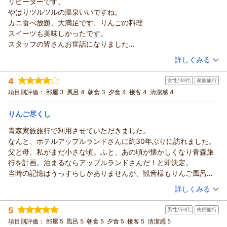
リピーターです、
青森のお宿 ホテルアップルランドからの返信
きましては、ご不便をおかけし誠に申し訳ございませんでし
やはりツルツルの温泉いいですね。
た。
まいまい様
カニ食べ放題、大満足です、りんごの料理
本来であれば常に十分な状態でご提供すべきところ、配慮が行
この度は、数あるお宿の中から当ホテルをご利用いただき、誠
スイーツも美味しかったです。
き届かず心苦しく存じます。
にありがとうございます。
スタッフの皆さんお世話になりました
今後は定期的な確認を徹底し、提供体制の見直しに努めてまい
数々のお褒めの言葉を頂戴し、スタッフ一同大変励みになって
ありがとうございました。
（投稿日：2026/03/29）
ります。
おります。
詳しくみる
また、スタッフの対応につきまして温かいお言葉を賜り、心よ
ラウンジ「ぶなの森」でのウェルカムドリンクは、多くのお客
宿泊時期：
2026年03月宿泊 (友達旅行)
り御礼申し上げます。
様にご好評をいただいておりますが、皆様の満足度向上のた
4
女性/30代
家族旅行
投稿者：
しじみママさん
(女性/60代)
お子さまたちとのじゃんけんのひとときは、私どもにとりまし
め、さらに改善に努めてまいります。
宿泊プラン：
【冬の超得キャンペーン】期間限定！「ズワイガニ食べ放題
項目別評価：
部屋 3
風呂 4
朝食 3
夕食 4
接客 4
清潔感 4
ても楽しい思い出となっており、今後も大切にしてまいりま
付」～バイキング＜ダイニング星の金貨＞
一方、食事会場での刺身につきましては、ご期待に沿うことが
和室
朝・夕
す。
宿泊価格帯：
できず、誠に申し訳ございません。
17,001～18,000円(大人一人あたり/税込)
りんご尽くし
次回はぜひ夕食付きプランにて、さらにご満足いただけるご滞
なお、4月11日までは夕食会場にて「ズワイガニ食べ放題」を
青森家族旅行で利用させていただきました。
在をご提供できましたら幸いです。
青森のお宿 ホテルアップルランドからの返信
実施しております。
なんと、ホテルアップルランドさんに約30年ぶりに訪れました。
またご家族皆さまにお会いできます日を、心よりお待ち申し上
それ以降のバイキングコーナーにつきましても、まいまい様の
しじみママ様
父と母、私がまだ小さな頃。ふと、あの頃が懐かしくなり青森旅
げております。
ご意見を参考にさせていただきながら、より良いご提供を目指
ご投稿いただいてからお時間を頂戴してしまい、誠に申し訳ご
行を計画。泊まるならアップルランドさんだ！と即決定。
アップルおもてなし向上委員会
してまいります。
ざいません。
当時の記憶はうっすらしかありませんが、観音様もりんご風呂
貴重なご意見を賜り、心より感謝申し上げます。
（返信日：2026/04/18）
この度も当館をご利用いただき、誠にありがとうございます。
も、広い駐車場も懐かしかったです。
（投稿日：2026/03/25）
この度は、青森のお宿 ホテルアップルランドをご利用いただ
再びお越しいただけましたこと、スタッフ一同とても嬉しく拝
詳しくみる
館内はリニューアル？されてるようでとても綺麗です。
き、誠にありがとうございます。
見いたしました。
宿泊時期：
2026年03月宿泊 (家族旅行)
お食事も、まさかのカニ食べ放題で嬉しい夕食でした。美味し
まいまい様のまたのご利用を、心よりお待ち申し上げておりま
当館自慢のアルカリ性単純温泉の泉質である“ツルツル”の肌触
5
男性/50代
夫婦旅行
投稿者：
おさばさん
(女性/30代)
い！
す。
りを今回もご堪能いただき、変わらずご満足いただけたようで
宿泊プラン：
【早期割60】青森県産品をおりこんだバイキング＜ダイニング
項目別評価：
部屋 5
風呂 5
朝食 5
夕食 5
接客 5
清潔感 5
連休を避けての泊まりにしましたが、結構賑わってて驚き。