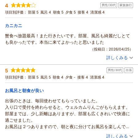
投稿者：
トオルさん
(男性/70代)
4
男性/30代
家族旅行
宿泊プラン：
アワビの踊り焼き付き♪青森県産品をおりこんだバイキング＜
と、大変嬉しく拝読いたしました。
ダイニング星の金貨＞★90分間セルフ飲み放題付
和洋室
朝・夕
項目別評価：
部屋 5
風呂 4
朝食 5
夕食 5
接客 4
清潔感 4
一方で、ラウンジのおつまみの種類につきましては、貴重なご
宿泊価格帯：
30,001円以上(大人一人あたり/税込)
意見をお寄せいただき、誠にありがとうございます。
カニカニ
今後、よりご満足いただけるサービスをご提供できるよう、内
青森のお宿 ホテルアップルランドからの返信
容の充実に努めてまいります。
蟹食べ放題最高！また行きたいです。部屋、風呂も綺麗だしとて
また、お一人様でもご利用いただきやすい宿泊プランにつきま
トオル様
も良かったです。本当に来てよかったと思いました
しても、今後のプラン造成の参考とさせていただきます。
この度は当ホテルにご宿泊いただき、誠にありがとうございま
（投稿日：2026/04/25）
桜の季節はもちろん、新緑や夏の青森ねぶた祭、秋の紅葉、そ
した。
詳しくみる
して冬の雪景色と、青森には四季折々の魅力がございます。
今回のご投稿内容につきまして、厳しいご意見を真摯に受け止
宿泊時期：
2026年02月宿泊 (家族旅行)
ぜひ季節を変えて、ホテルアップルランドへお越しいただけま
め、早急に改善してまいりたいと考えております。
投稿者：
Jashiさん
(男性/30代)
5
したら幸いです。
男性/30代
出張
宿泊プラン：
【冬の超得キャンペーン】期間限定！「ズワイガニ食べ放題
ご投稿いただきました「汁物以外は冷えていて美味しくなかっ
付」～バイキング＜ダイニング星の金貨＞
和室
朝・夕
ゆう様のまたのお越しを、スタッフ一同心よりお待ち申し上げ
項目別評価：
部屋 5
風呂 5
朝食 4
夕食 -
接客 4
清潔感 4
た」「料理の品数が少ない」といったご意見につきましては、
宿泊価格帯：
15,001～16,000円(大人一人あたり/税込)
ております。
調理長・調理スタッフと共有し、さらにサービススタッフとも
アップルおもてなし向上委員会
お風呂と朝食が良い
話し合いを行いました。
青森のお宿 ホテルアップルランドからの返信
お料理の温度管理や品数、提供方法を見直し、各部署との連携
（返信日：2026/07/31）
出張のときは、毎回使わせてもらっていました。
を図りながら、改善に向けて議論を重ねてまいります。
Jashi様
入り口で受付を終わらせると、ウェルカムりんごがもらえます。
また、「スタッフに元気がない」とのご意見につきましても、
この度は当ホテルにご宿泊いただき、誠にありがとうございま
部屋までは、少し距離はありますが、部屋も広くきれいで快適に
全スタッフで共有し、モチベーションを高め、より活気のある
した。
過ごせました。
雰囲気づくりに努めてまいります。
また、心温まるご感想をお寄せいただきましたこと、重ねて御
お風呂は２つありますので、朝と夜に分けてお風呂を楽しんでい
今回は春の桜まつり期間でのご宿泊でしたが、夏には夏祭り、
礼申し上げます。
ます。
（投稿日：2026/04/24）
秋には紅葉、冬にはお得な宿泊プランなど、年間を通してさま
詳しくみる
蟹の食べ放題をお楽しみいただけたとのこと、大変嬉しく拝読