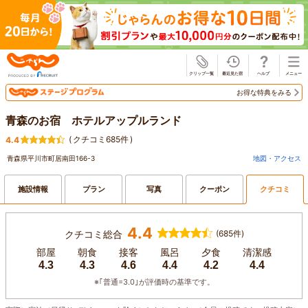
じゃらん
お得な特典をみる
青森のお宿 ホテルアップルランド
(
クチコミ685件
)
4.4
青森県平川市町居南田166-3
地図・アクセス
施設情報
プラン
写真
クーポン
クチコミ
4.4
クチコミ総合
(685件)
部屋
朝食
接客
風呂
夕食
清潔感
4.3
4.3
4.6
4.4
4.2
4.4
※｢普通=3.0｣が評価時の基準です。