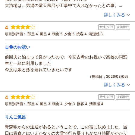
げております。
た。
大浴場は、男湯の露天風呂が工事中で入れなかったとの事。
アップルおもてなし向上委員会
朝食につきまして、「迷うほどのメニュー数」とのお言葉を頂
ウェルカムドリンクが種類豊富で最高でした。
（投稿日：2026/03/10）
戴し、大変嬉しく拝見いたしました。
（返信日：2026/04/05）
詳しくみる
今回で2回目の利用でしたが、また利用したいと思いました。
次回はぜひ2食付きプランで、当館自慢の夕食もゆっくりとお楽
宿泊時期：
2026年03月宿泊 (家族旅行)
しみいただければ幸いでございます。
4
女性/60代
友達旅行
投稿者：
うしろざわさん
(女性/40代)
また、スタッフのおもてなしや、館内のクイズなどの仕掛けに
宿泊プラン：
【冬の超得キャンペーン】期間限定！「ズワイガニ食べ放題
項目別評価：
部屋 4
風呂 4
朝食 5
夕食 5
接客 4
清潔感 3
付」～バイキング＜ダイニング星の金貨＞
つきましてもお褒めのお言葉を頂戴し、心より御礼申し上げま
和室
朝・夕
宿泊価格帯：
す。
15,001～16,000円(大人一人あたり/税込)
古希のお祝い
卒業旅行のお客様へのお声がけも含め、皆さまの思い出づくり
前回夫と泊まって良かったので、今回古希のお祝いで高校の同窓
青森のお宿 ホテルアップルランドからの返信
のお手伝いができましたこと、大変光栄に存じます。
生と一緒に利用しました
りんご風呂につきましても、日替わりで異なる品種をお楽しみ
うしろざわ様
今度は娘と孫を連れていきたいです
いただける点にご注目いただき、ありがとうございます。季節
この度は当館をご利用いただき、誠にありがとうございまし
（投稿日：2026/03/06）
ごとに違った魅力をご用意しておりますので、ぜひまたお越し
た。
いただき、違いを感じていただければ嬉しく存じます。
詳しくみる
また、2回目のご来館とのこと、再びお越しいただけましたこと
宿泊時期：
2026年03月宿泊 (友達旅行)
なお、サウナのご利用時間につきましても、貴重なご案内をあ
をスタッフ一同大変嬉しく思っております。
投稿者：
エミさん
(女性/60代)
りがとうございます。
4
お子様とのじゃんけんイベントも楽しんでいただけたご様子
男性/70代
夫婦旅行
宿泊プラン：
【じゃらんのお得な10日間】バイキング＜ダイニング星の金貨
今後ご利用いただくお客様への参考になるものと存じます。
＞★90分間セルフ飲み放題付★
で、スタッフも大変嬉しく拝見いたしました。
和室
朝・夕
項目別評価：
部屋 4
風呂 3
朝食 4
夕食 3
接客 4
清潔感 4
卍様と再び元気にお会いできます日を、スタッフ一同心よりお
宿泊価格帯：
お客様の笑顔は私たちにとって何よりの励みでございます。楽
15,001～16,000円(大人一人あたり/税込)
待ち申し上げております。
しい思い出のひとつになっておりましたら幸いです。
りんご風呂
アップルおもてなし向上委員会
青森のお宿 ホテルアップルランドからの返信
また、お食事やウェルカムドリンクにつきましても嬉しいお言
青森駅からの送迎があるということで、この宿に決めました。当
葉をいただきありがとうございます。
（返信日：2026/03/22）
エミ様
日は青森とはいえかなりの大雪で行も帰りもかなり時間がかかり