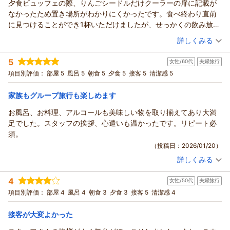
夕食ビュッフェの際、りんごシードルだけクーラーの扉に記載が
ね、次ご利用の際には値段以上の満足感をもっていただけるよ
この度は、数あるお宿の中から当ホテルをご利用頂きまして誠
なかったため置き場所がわかりにくかったです。食べ終わり直前
う日々精進して参ります。
にありがとうございます。
に見つけることができ1杯いただけましたが、せっかくの飲み放題
「あこちゃん」様、皆様のまたのお越しを心よりお待ちいたし
とても心温まるお言葉をいただきました。スタッフ一同今後の
プランでしたので改善されると嬉しいです。
（投稿日：2026/01/27）
ております。
励みになります。
詳しくみる
お部屋や食事、ラウンジサービスはとても満足でした。接客も終
アップルおもてなし向上委員会
冬の津軽は雪こそ厳しい地域ではございますが、空気が澄んで
宿泊時期：
2025年12月宿泊 (子連れ旅行)
始良い雰囲気で、一泊で楽しむには到底時間が足りませんでした
おり天気が良ければ岩木山を眺望することができるすばらしい
（返信日：2026/03/03）
5
女性/60代
夫婦旅行
投稿者：
oomさん
(女性/30代)
ので、ぜひまたお伺いしたいと思います。
ロケーションでございます。
宿泊プラン：
【早期割60】青森県産品をおりこんだバイキング＜ダイニング
項目別評価：
部屋 5
風呂 5
朝食 5
夕食 5
接客 5
清潔感 5
星の金貨＞【2食付】★90分間セルフ飲み放題付
ヒロ様が津軽で過ごした思い出を、ぜひご友人やご家族にお伝
和室
朝・夕
宿泊価格帯：
えいただければと思います。
27,001～28,000円(大人一人あたり/税込)
家族もグループ旅行も楽しめます
御夕食会場にてご提供させていただきましたカニについては、
お風呂、お料理、アルコールも美味しい物を取り揃えてあり大満
青森のお宿 ホテルアップルランドからの返信
ヒロ様のご満足のいかない形となってしまい誠に申し訳ござい
足でした。スタッフの挨拶、心遣いも温かったです。リピート必
ません。
oom 様
須。
現時点で4月11日まで御夕食会場で提供をする期間がございま
この度は数あるお宿の中から当館にご宿泊いただき、誠にあり
（投稿日：2026/01/20）
すので、ヒロ様のご意見も参考にさせていただきつつ、皆様が
がとうございます。
ご満足できるよう改善・努力をしていきたいと思います。
詳しくみる
ドリンクの表記につきましては、ご不便をおかけし申し訳ござ
宿泊時期：
2026年01月宿泊 (夫婦旅行)
貴重なご意見を頂きありがとうございます。
いませんでした。皆様に快適にご利用いただけるよう、配置や
投稿者：
みぃさん
(女性/60代)
昨年の10月から新しくなった温泉は皆様からご好評をいただい
4
表記方法の見直しを進めてまいります。
女性/50代
夫婦旅行
宿泊プラン：
【青森県民限定】冬のあおたびキャンペーン特別宿泊プラン～
ており、りんごも通年を通して浮かべておりますので、ぜひ皆
バイキング＜ダイニング星の金貨＞
シャンプーバイキングをはじめ、アップルランドでのご滞在が
和室
朝・夕
項目別評価：
部屋 4
風呂 4
朝食 3
夕食 3
接客 5
清潔感 4
様でまたお越しいただきたいと思います。
宿泊価格帯：
「楽しい」「良かった」と感じていただけるよう、今後もおも
15,001～16,000円(大人一人あたり/税込)
ヒロ様には思い出の１ページに楽しかった思い出として残して
てなしの向上に努めてまいります。
接客が大変よかった
頂けるようにスタッフ一同今後ともサービス向上に努めてまい
青森のお宿 ホテルアップルランドからの返信
また、ラウンジのアルコール類のご提供は15：00～22：00で