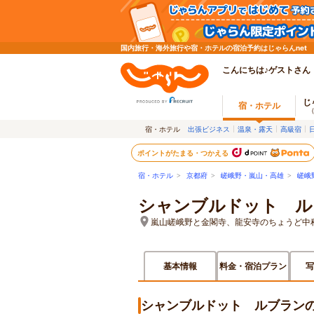
国内旅行・海外旅行や宿・ホテルの宿泊予約はじゃらんnet
こんにちは♪ゲストさん
じ
宿・ホテル
宿・ホテル
出張ビジネス
温泉・露天
高級宿
ポイントがたまる・つかえる
宿・ホテル
>
京都府
>
嵯峨野・嵐山・高雄
>
嵯峨
シャンブルドット ル
嵐山嵯峨野と金閣寺、龍安寺のちょうど中
基本情報
料金・宿泊プラン
写
シャンブルドット ルブラン