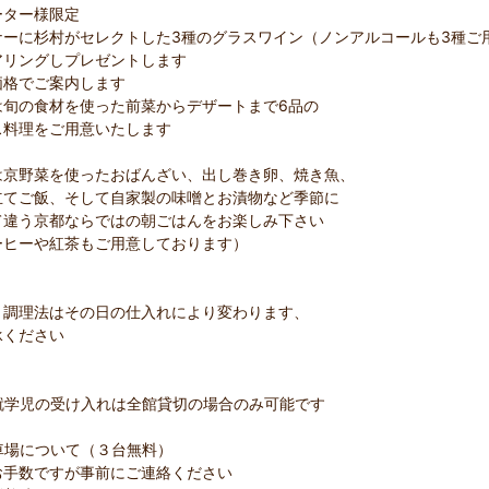
ーター様限定
ナーに杉村がセレクトした3種のグラスワイン（ノンアルコールも3種ご
アリングしプレゼントします
価格でご案内します
は旬の食材を使った前菜からデザートまで6品の
ス料理をご用意いたします
は京野菜を使ったおばんざい、出し巻き卵、焼き魚、
立てご飯、そして自家製の味噌とお漬物など季節に
て違う京都ならではの朝ごはんをお楽しみ下さい
ーヒーや紅茶もご用意しております）
、調理法はその日の仕入れにより変わります、
承ください
就学児の受け入れは全館貸切の場合のみ可能です
車場について（３台無料）
数ですが事前にご連絡ください