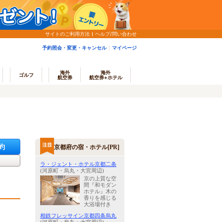
サイトのご利用方法
ヘルプ/問い合わせ
予約照会・変更・キャンセル
マイページ
海外
海外
ゴルフ
航空券
航空券+ホテル
約
京都府の宿・ホテル[PR]
ラ・ジェント・ホテル京都二条
(河原町・烏丸・大宮周辺)
京の上質な空
間『和モダン
ホテル』木の
香りを感じる
大浴場付き
相鉄フレッサイン京都四条烏丸