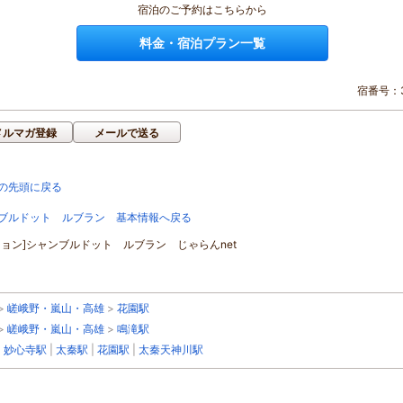
宿泊のご予約はこちらから
料金・宿泊プラン一覧
宿番号：3
メルマガ登録
メールで送る
の先頭に戻る
ブルドット ルブラン 基本情報へ戻る
ション]シャンブルドット ルブラン じゃらんnet
>
嵯峨野・嵐山・高雄
>
花園駅
>
嵯峨野・嵐山・高雄
>
鳴滝駅
|
妙心寺駅
|
太秦駅
|
花園駅
|
太秦天神川駅