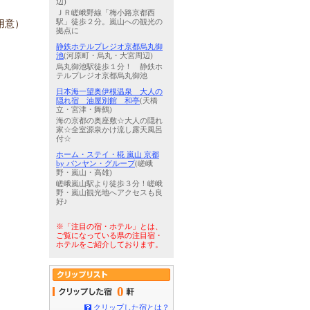
辺)
ＪＲ嵯峨野線「梅小路京都西
用意）
駅」徒歩２分。嵐山への観光の
拠点に
静鉄ホテルプレジオ京都烏丸御
池
(河原町・烏丸・大宮周辺)
烏丸御池駅徒歩１分！ 静鉄ホ
テルプレジオ京都烏丸御池
日本海一望奥伊根温泉 大人の
隠れ宿 油屋別館 和亭
(天橋
立・宮津・舞鶴)
海の京都の奥座敷☆大人の隠れ
家☆全室源泉かけ流し露天風呂
付☆
ホーム・ステイ・椛 嵐山 京都
by バンヤン・グループ
(嵯峨
野・嵐山・高雄)
嵯峨嵐山駅より徒歩３分！嵯峨
野・嵐山観光地へアクセスも良
好♪
※「注目の宿・ホテル」とは、
ご覧になっている県の注目宿・
ホテルをご紹介しております。
0
クリップした宿とは？