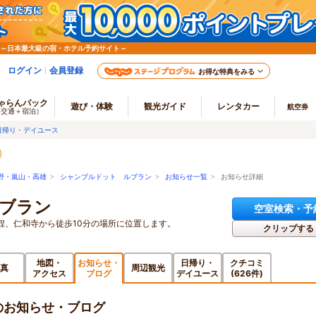
 ～日本最大級の宿・ホテル予約サイト～
ログイン
会員登録
お得な特典をみる
ゃらんパック
遊び・体験
観光ガイド
レンタカー
航空券
（交通＋宿泊）
日帰り・デイユース
野・嵐山・高雄
>
シャンブルドット ルブラン
>
お知らせ一覧
> お知らせ詳細
ブラン
空室検索・予
程、仁和寺から徒歩10分の場所に位置します。
クリップする
地図・
お知らせ・
日帰り・
クチコミ
真
周辺観光
アクセス
ブログ
デイユース
(626件)
のお知らせ・ブログ