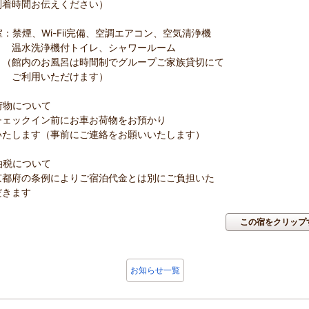
到着時間お伝えください）
：禁煙、Wi-Fii完備、空調エアコン、空気清浄機
洗浄機付トイレ、シャワールーム
内のお風呂は時間制でグループご家族貸切にて
利用いただけます）
荷物について
ックイン前にお車お荷物をお預かり
します（事前にご連絡をお願いいたします）
泊税について
府の条例によりご宿泊代金とは別にご負担いた
きます
この宿をクリップ
お知らせ一覧