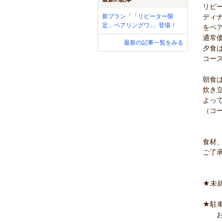
リピ
新プラン「「リピーター限
ディ
定」ペアリングワ..」登場！
をペ
通常
最新の記事一覧をみる
夕食
コー
朝食
炊き
よっ
（コ
食材
ご了
★未
★駐
お手