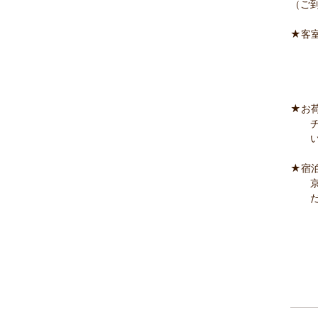
（ご
★客室
温水
（館
ご
★お
チェ
いた
★宿
京都
だ