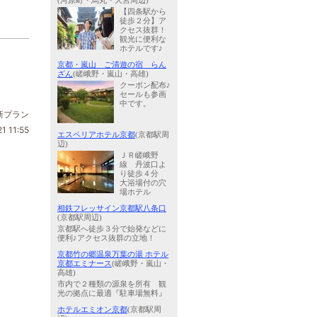
(河原町・烏丸・大宮周辺)
【四条駅から
徒歩２分】ア
クセス抜群！
観光に便利な
ホテルです♪
京都・嵐山 ご清遊の宿 らん
ざん
(嵯峨野・嵐山・高雄)
クーポン配布♪
セールも参画
中です。
新プラン
1 11:55
エスペリアホテル京都
(京都駅周
辺)
ＪＲ嵯峨野
線 丹波口よ
り徒歩４分
大浴場付の穴
場ホテル
相鉄フレッサイン京都駅八条口
(京都駅周辺)
京都駅へ徒歩３分で始発などに
便利♪アクセス抜群の立地！
京都竹の郷温泉万葉の湯 ホテル
京都エミナース
(嵯峨野・嵐山・
高雄)
市内で２種類の源泉を所有 観
光の拠点に最適『駐車場無料』
ホテルエミオン京都
(京都駅周