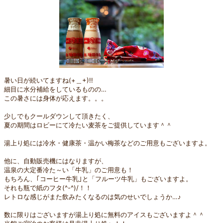
暑い日が続いてますね(+＿+)!!
細目に水分補給をしているものの…
この暑さには身体が応えます。。。
少しでもクールダウンして頂きたく、
夏の期間はロビーにて冷たい麦茶をご提供しています＾＾
湯上り処には冷水・健康茶・温かい梅茶などのご用意もございますよ。
他に、自動販売機にはなりますが、
温泉の大定番冷た～い「牛乳」のご用意も！
もちろん、｢コーヒー牛乳｣と「フルーツ牛乳」もございますよ。
それも瓶で紙のフタ(^-^)/！！
レトロな感じがまた飲みたくなるのは気のせいでしょうか…♪
数に限りはございますが湯上り処に無料のアイスもございますよ＾＾