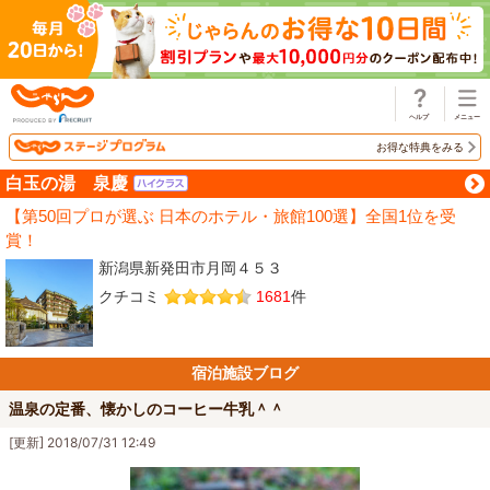
じゃらん
お得な特典をみる
白玉の湯 泉慶
【第50回プロが選ぶ 日本のホテル・旅館100選】全国1位を受
賞！
新潟県新発田市月岡４５３
クチコミ
1681
件
宿泊施設ブログ
温泉の定番、懐かしのコーヒー牛乳＾＾
[更新] 2018/07/31 12:49