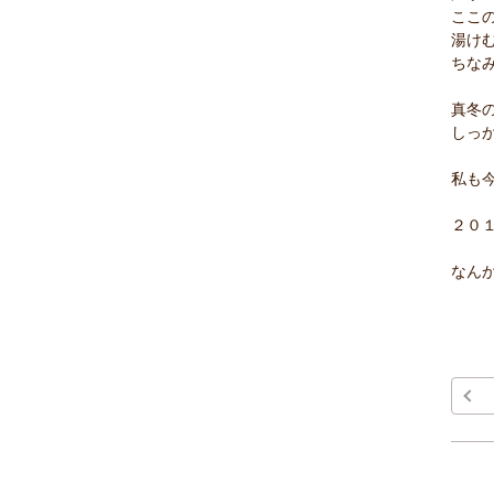
ここ
湯け
ちな
真冬
しっ
私も
２０
なん