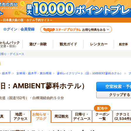
 ～日本最大級の宿・ホテル予約サイト～
ログイン
会員登録
お得な特典をみる
ゃらんパック
遊び・体験
観光ガイド
レンタカー
航空券
（交通＋宿泊）
日帰り・デイユース
・姫木平
>
女神湖・姫木平・東白樺湖
>
蓼科レイクリゾート（旧：AMBIENT蓼科ホテル）
>
：AMBIENT蓼科ホテル）
空室検索・予
クリップする
道（国道152号）・白樺湖経由約５０分
配布中
地図・
お知らせ・
日帰り・
クーポン
クチコミ
真
周辺観光
アクセス
ブログ
デイユース
一覧
(2,534件