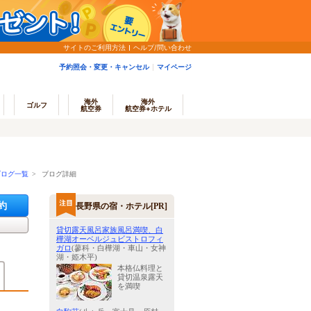
サイトのご利用方法
ヘルプ/問い合わせ
予約照会・変更・キャンセル
マイページ
海外
海外
ゴルフ
航空券
航空券+ホテル
ブログ一覧
> ブログ詳細
約
長野県の宿・ホテル[PR]
貸切露天風呂家族風呂満喫、白
樺湖オーベルジュビストロフィ
ガロ
(蓼科・白樺湖・車山・女神
湖・姫木平)
本格仏料理と
貸切温泉露天
)
を満喫