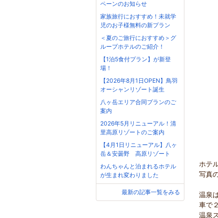
ペーンのお知らせ
家族旅行におすすめ！未就学
児のお子様無料の新プラン
＜夏のご旅行におすすめ＞グ
ループホテルのご紹介！
【1泊5食付プラン】が新登
場！
【2026年8月1日OPEN】鳥羽
オーシャンリゾート誕生
八ヶ岳エリア合同プランのご
案内
2026年5月リニューアル！清
里高原リゾートのご案内
【4月1日リニューアル】八ヶ
岳＆安曇野 高原リゾート
ホテ
わんちゃんと泊まれるホテル
写真
が生まれ変わりました
最新の記事一覧をみる
温泉
車で
温泉