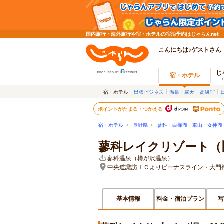
国内旅行・海外旅行や宿・ホテルの宿泊予約はじゃらんnet
こんにちは♪ゲストさん
じ
宿・ホテル
宿・ホテル
出張ビジネス
温泉・露天
高級宿
ポイントがたまる・つかえる
宿・ホテル
>
長野県
>
蓼科・白樺湖・車山・女神湖
蓼科レイクリゾート（旧
蓼科温泉（樽が沢温泉）
中央道諏訪ＩＣよりビーナスライン・大門街
基本情報
料金・宿泊プラン
写