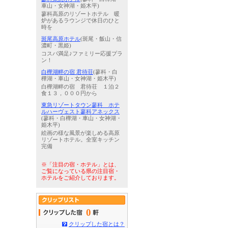
車山・女神湖・姫木平)
蓼科高原のリゾートホテル 暖
炉があるラウンジで休日のひと
時を
斑尾高原ホテル
(斑尾・飯山・信
濃町・黒姫)
コスパ満足♪ファミリー応援プラ
ン！
白樺湖畔の宿 君待荘
(蓼科・白
樺湖・車山・女神湖・姫木平)
白樺湖畔の宿 君待荘 １泊２
食１３，０００円から
東急リゾートタウン蓼科 ホテ
ルハーヴェスト蓼科アネックス
(蓼科・白樺湖・車山・女神湖・
姫木平)
絵画の様な風景が楽しめる高原
リゾートホテル。全室キッチン
完備
※「注目の宿・ホテル」とは、
ご覧になっている県の注目宿・
ホテルをご紹介しております。
0
クリップした宿とは？