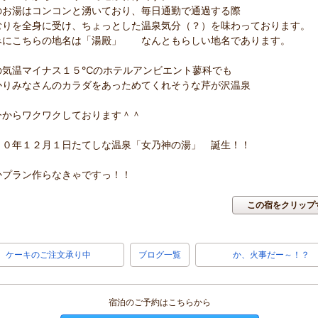
のお湯はコンコンと湧いており、毎日通勤で通過する際
むりを全身に受け、ちょっとした温泉気分（？）を味わっております。
みにこちらの地名は「湯殿」 なんともらしい地名であります。
の気温マイナス１５℃のホテルアンビエント蓼科でも
かりみなさんのカラダをあっためてくれそうな芹が沢温泉
今からワクワクしております＾＾
１０年１２月１日たてしな温泉「女乃神の湯」 誕生！！
かプラン作らなきゃですっ！！
この宿をクリップ
ケーキのご注文承り中
ブログ一覧
か、火事だー～！？
宿泊のご予約はこちらから