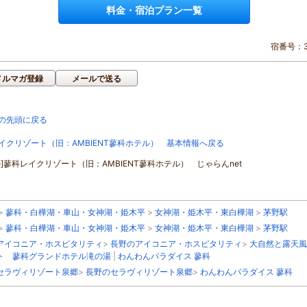
料金・宿泊プラン一覧
宿番号：3
メルマガ登録
メールで送る
の先頭に戻る
イクリゾート（旧：AMBIENT蓼科ホテル） 基本情報へ戻る
ル]蓼科レイクリゾート（旧：AMBIENT蓼科ホテル） じゃらんnet
>
蓼科・白樺湖・車山・女神湖・姫木平
>
女神湖・姫木平・東白樺湖
>
茅野駅
>
蓼科・白樺湖・車山・女神湖・姫木平
>
女神湖・姫木平・東白樺湖
>
茅野駅
アイコニア・ホスピタリティ
>
長野のアイコニア・ホスピタリティ
>
大自然と露天風
ト 蓼科グランドホテル滝の湯
|
わんわんパラダイス 蓼科
セラヴィリゾート泉郷
>
長野のセラヴィリゾート泉郷
>
わんわんパラダイス 蓼科