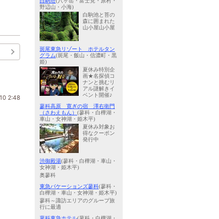
白駒荘
(八ヶ岳・富士見・原村・
野辺山・小海)
白駒池と苔の
森に囲まれた
山小屋山小屋
斑尾東急リゾート ホテルタン
グラム
(斑尾・飯山・信濃町・黒
姫)
夏休み特別企
画★名探偵コ
ナンと挑むリ
アル謎解きイ
ベント開催♪
10 2:48
蓼科高原 寛ぎの宿 澤右衛門
（さわえもん）
(蓼科・白樺湖・
車山・女神湖・姫木平)
夏休み対象お
得なクーポン
発行中
渋御殿湯
(蓼科・白樺湖・車山・
女神湖・姫木平)
奥蓼科
東急バケーションズ蓼科
(蓼科・
白樺湖・車山・女神湖・姫木平)
蓼科～諏訪エリアのグループ旅
行に最適
蓼科東急ホテル
(蓼科・白樺湖・