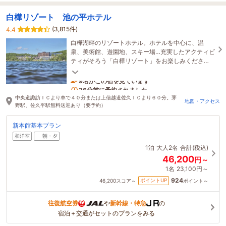
白樺リゾート 池の平ホテル
(3,815件)
4.4
白樺湖畔のリゾートホテル。ホテルを中心に、温
泉、美術館、遊園地、スキー場…充実したアクティビ
ティがそろう「白樺リゾート」をお楽しみくださ
い。2023年4月22日に新本館がオープンしました。
9名がこの宿を見ています
26分前に予約されました
中央道諏訪ＩＣより車で４０分または上信越道佐久ＩＣより６０分。茅
地図・アクセス
野駅、佐久平駅無料送迎あり（要予約）
新本館基本プラン
和洋室
朝・夕
1泊
大人2名
合計(税込)
46,200
円～
1名
23,100円～
924
ポイントUP
46,200
スコア～
ポイント～
往復航空券
や
新幹線・特急
の
宿泊＋交通がセットのプランをみる