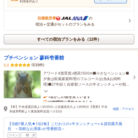
利用条件あり
往復航空券
の
宿泊＋交通がセットのプランをみる
すべての宿泊プランをみる（12件）
プチペンション 蓼科壱番館
(539件)
5.0
アワード4賞受賞♪標高1500m■小さなペンション■
夕食は欧風家庭料理のフルコース(お魚&お肉料
理)■27年続く自家製ソースの牛タンシチューや朝食
のポトフ人気■貸切露天風呂有■全館禁煙■12名様迄
で営業中
1名がこの宿を見ています
10時間前に予約されました
【車】中央道諏訪南より約35分♪上信越道佐久より約90分【電車】中央
地図・アクセス
本線茅野駅より東急無料送迎バス52分
【当館1番人気★1泊2食】こだわりの<牛タンシチュー>＆貸切露天風
呂 ～気軽なお洒落♪が壱番館流～
ツイン
朝・夕