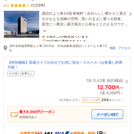
(1,123件)
4.0
諏訪ICより車2分駐車無料！自分らしい豊かさと寛ぎ
をかなえる洗練の空間。思いのままに選べる朝食。
星空に一番近い露天風呂と心身をととのえるサウナ
で、心洗われる極上の癒しをお愉しみください。
2名がこの宿を見ています
21分前に予約されました
JR中央本線茅野駅より車で約10分、中央自動車道諏訪インターより車で2
地図・アクセス
分
【特別価格】部屋タイプお任せでお得に宿泊！スカイスパは夜通し利用
可能！
その他
食事なし
1泊
大人2名
合計(税込)
12,700
円～
1名
6,350円～
254
ポイントUP
12,700
スコア～
ポイント～
最大
8,000
円クーポン
クーポンGET
利用条件あり
往復航空券
や
新幹線・特急
の