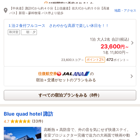
1名がこの宿を見ています
11時間前に予約されました
【中央道】諏訪ICから約４０分【上信越道】佐久ICから約５０分【高速
地図・アクセス
バス】新宿～蓼科牧場 バス停より徒歩
１泊２食付フルコース さわやかな高原で楽しい休日を！！
和洋室
朝・夕
1泊
大人2名
合計(税込)
23,600
円～
1名
11,800円～
472
2
ポイント
%
23,600
スコア～
ポイント～
往復航空券
の
宿泊＋交通がセットのプランをみる
すべての宿泊プランをみる（8件）
Blue quad hotel 諏訪
(33件)
4.7
高断熱 × 高防音で、外の音を気にせず快適ステイ。
全室プロジェクター完備で迫力の大画面で映画や動