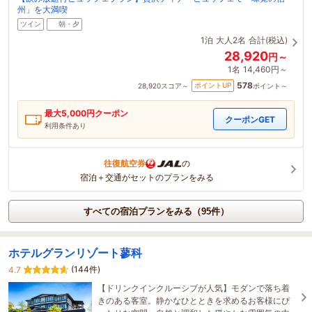
州」を大満喫
ツイン
朝・夕
1泊
大人2名
合計(税込)
28,920
円～
1名
14,460円～
578
ポイントUP
28,920
スコア～
ポイント～
最大
5,000
円クーポン
クーポンGET
利用条件あり
往復航空券
の
宿泊＋交通がセットのプランをみる
すべての宿泊プランをみる（95件）
ホテルグランリゾート蓼科
(144件)
4.7
【ドリンクインクルーシブが人気】モダンで落ち着
きのある客室。静かなひとときを求めるお客様にぴ