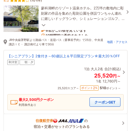
(101件)
4.0
蓼科湖畔のリゾート温泉ホテル。2万坪の敷地内に彫
刻家の作品を集めた彫刻公園を併設ワンちゃん連れ
に嬉しいドッグランや、シミュレーションゴルフ、
カラオケ、卓球、マンガコーナー等館内でも楽しめ
ます
6名がこの宿を見ています
10時間前に予約されました
JR中央線茅野駅より路線バス・送迎バス（要事前予約）で25分、中央道
地図・アクセス
諏訪ＩＣ・ 諏訪南ICより車で30分
【シニアプラン】2食付き～60歳以上＆平日限定プラン☆最大20％OFF
和洋室
朝・夕
1泊
大人2名
合計(税込)
25,520
円～
1名
12,760円～
510
2
ポイント
%
25,520
スコア～
ポイント～
最大
2,500
円クーポン
クーポンGET
利用条件あり
往復航空券
の
宿泊＋交通がセットのプランをみる