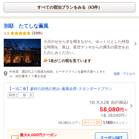
すべての宿泊プランをみる（63件）
別邸 たてしな薫風
(39件)
4.9
小川のせせらぎを聞きながら、ゆっくりとした特別
な時間を。夜は、星空デッキからの満天の星空をお
たのしみください。
1名がこの宿を見ています
中央道 諏訪ICより国道を経由、ビーナスラインを蓼科方面へ１８ｋ
地図・アクセス
ｍ 街灯番号７７番を右折
【一泊二食】蓼科の自然の恵み-薫風会席-スタンダードプラン
和室
朝・夕
1泊
大人2名
合計(税込)
58,080
円～
1名
29,040円～
1,160
2
ポイント
%
58,080
スコア～
ポイント～
最大
4,000
円クーポン
クーポンGET