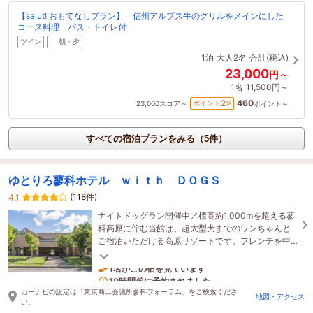
【salut! おもてなしプラン】 信州アルプス牛のグリルをメインにした
コース料理 バス・トイレ付
ツイン
朝・夕
1泊
大人2名
合計(税込)
23,000
円～
1名
11,500円～
460
2
ポイント
%
23,000
スコア～
ポイント～
すべての宿泊プランをみる（5件）
ゆとりろ蓼科ホテル ｗｉｔｈ ＤＯＧＳ
(118件)
4.1
ナイトドッグラン開催中／標高約1,000mを超える蓼
科高原に佇む当館は、超大型犬までのワンちゃんと
ご宿泊いただける高原リゾートです。フレンチを中
心とした食事、美肌の温泉、愛犬と蓼科の景色を満
喫。
1名がこの宿を見ています
10時間前に予約されました
カーナビの設定は「東京商工会議所蓼科フォーラム」をご検索くださ
地図・アクセス
い。