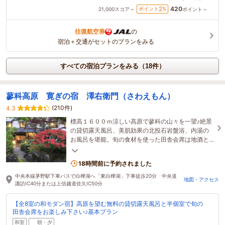
420
2
ポイント
%
21,000
スコア～
ポイント～
往復航空券
の
宿泊＋交通がセットのプランをみる
すべての宿泊プランをみる（18件）
蓼科高原 寛ぎの宿 澤右衛門（さわえもん）
(210件)
4.3
標高１６００ｍ涼しい高原で蓼科の山々を一望♪絶景
の貸切露天風呂、美肌効果の北投石岩盤浴、内湯の
お風呂を堪能。旬の食材を使った田舎会席は地酒と
共に・好きな時に温泉入浴できる洞窟風呂付特別室
が人気
18時間前に予約されました
中央本線茅野駅下車バスで白樺湖へ「東白樺湖」下車徒歩20分 中央道
地図・アクセス
諏訪IC40分または上信越道佐久IC50分
【全8室の和モダン宿】高原を望む無料の貸切露天風呂と半個室で旬の
田舎会席をお楽しみ下さい♪基本プラン
和室
朝・夕