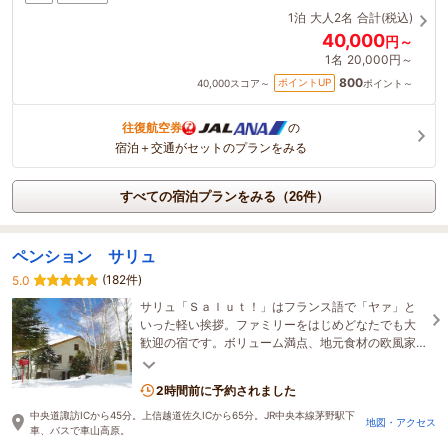
1泊
大人2名
合計(税込)
40,000
円～
1名
20,000円～
800
ポイントUP
40,000
スコア～
ポイント～
往復航空券
の
宿泊＋交通がセットのプランをみる
すべての宿泊プランをみる（26件）
ペンション サリュ
(182件)
5.0
サリュ「Ｓａｌｕｔ！」はフランス語で「ヤァ」と
いった軽い挨拶。ファミリーをはじめどなたでも大
歓迎の宿です。ボリューム満点、地元食材の欧風家
庭料理とおかみ厳選１６種のベルギービールも大好
評です。
2時間前に予約されました
中央道諏訪ICから45分。上信越道佐久ICから65分。JR中央本線茅野駅下
地図・アクセス
車、バスで車山高原。