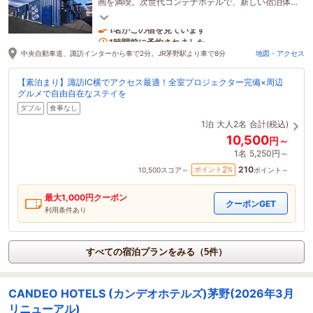
画を満喫。次世代コンテナホテルで、新しい宿泊体
験を。
1名がこの宿を見ています
1時間前に予約されました
中央自動車道、諏訪インターから車で2分。JR茅野駅より車で8分
地図・アクセス
【素泊まり】諏訪IC横でアクセス最適！全室プロジェクター完備×周辺
グルメで自由自在なステイを
ダブル
食事なし
1泊
大人2名
合計(税込)
10,500
円～
1名
5,250円～
210
2
ポイント
%
10,500
スコア～
ポイント～
最大
1,000
円クーポン
クーポンGET
利用条件あり
すべての宿泊プランをみる（5件）
CANDEO HOTELS (カンデオホテルズ)茅野(2026年3月
リニューアル)