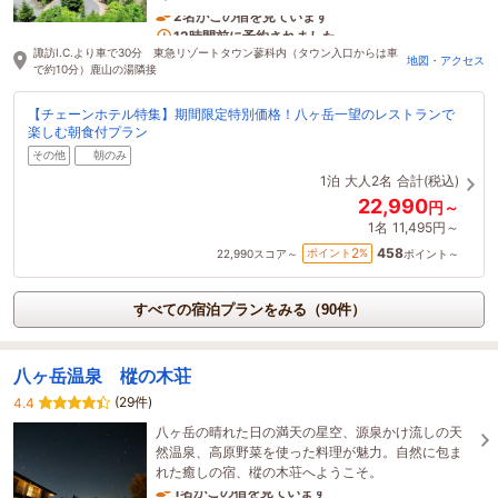
2名がこの宿を見ています
12時間前に予約されました
諏訪I.C.より車で30分 東急リゾートタウン蓼科内（タウン入口からは車
地図・アクセス
で約10分）鹿山の湯隣接
【チェーンホテル特集】期間限定特別価格！八ヶ岳一望のレストランで
楽しむ朝食付プラン
その他
朝のみ
1泊
大人2名
合計(税込)
22,990
円～
1名
11,495円～
458
2
ポイント
%
22,990
スコア～
ポイント～
すべての宿泊プランをみる（90件）
八ヶ岳温泉 樅の木荘
(29件)
4.4
八ヶ岳の晴れた日の満天の星空、源泉かけ流しの天
然温泉、高原野菜を使った料理が魅力。自然に包ま
れた癒しの宿、樅の木荘へようこそ。