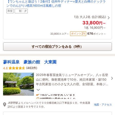
【ワンちゃんと遊ぼう！2食付】信州牛ディナー×愛犬と白樺のドックラ
ンでのんびり♪標高1600m涼風癒しの宿
和室
朝・夕
1泊
大人2名
合計(税込)
33,800
円～
1名
16,900円～
676
2
ポイント
%
33,800
スコア～
ポイント～
すべての宿泊プランをみる（9件）
蓼科温泉 豪族の館 大東園
(463件)
4.6
2025年春客室改装リニューアルオープン。八ヶ岳登
山に便利。御射鹿池車で10分。純日本家屋・築150
年古民家造りの小さな大人の宿。全5部屋。本格ジビ
エの牡丹鍋、岩魚料理は絶品。貸切り無料温泉。
1名がこの宿を見ています
9時間前に予約されました
JR茅野駅よりメルヘンバスで３０分横谷峡入口下車徒歩１分。中央道諏
地図・アクセス
訪ICより国道２９９号で２５分。