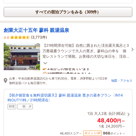
すべての宿泊プランをみる（309件）
創業大正十五年 蓼科 親湯温泉
(3,773件)
4.6
【21時間滞在可能】自然に囲まれた渓谷露天風呂と3
万冊蔵書ラウンジで大人の寛ぎ。蓼科山の幸を 個
室レストランで堪能。お客様の大切な休日を、渓谷
の一軒宿 蓼科親湯温泉でお過ごし下さい。
2名がこの宿を見ています
10時間前に予約されました
お車：中央自動車道諏訪ICから車で約30分。電車：JR茅野駅より1日2本
地図・アクセス
無料送迎バスも毎日運行中。
【朝夕個室食＆無料貸切露天】蓼科 親湯温泉 寛ぎの基本プラン〈IN14
時OUT11時／21時間滞在〉
和室
朝・夕
1泊
大人2名
合計(税込)
48,400
円～
1名
24,200円～
968
ポイントUP
48,400
スコア～
ポイント～