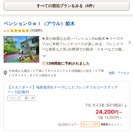
すべての宿泊プランをみる（6件）
ペンションＯｗｌ（アウル）姫木
(108件)
4.9
★星が綺麗なお宿～ペンションOwl姫木★リーズナ
ブルに本格フレンチコースが楽しめる。フレンドリ
ーな接客も人気♪白樺湖での観光・スキーなどの拠点
に！白樺湖ファミリーランド約15分（割引券あり♪）
13時間前に予約されました
中央道から諏訪ＩＣ下車にてＲ１５２にて４０分関越から佐久ＩＣ下車
地図・アクセス
にてＲ１４２－Ｒ１５２経由５０分
【スタンダード】地産地消をテーマにしたフレンチフルコースディナ
ー！1泊2食付
ツイン
朝・夕
1泊
大人2名
合計(税込)
24,200
円～
1名
12,100円～
484
2
ポイント
%
24,200
スコア～
ポイント～