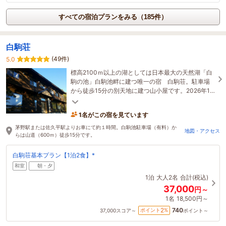
すべての宿泊プランをみる（185件）
白駒荘
(49件)
5.0
標高2100ｍ以上の湖としては日本最大の天然湖「白
駒の池」白駒池畔に建つ唯一の宿 白駒荘。駐車場
から徒歩15分の別天地に建つ山小屋です。2026年11
月4日～12月18日は改装のため休館いたします。
1名がこの宿を見ています
茅野駅または佐久平駅よりお車にて約１時間。白駒池駐車場（有料）か
地図・アクセス
らは山道（600ｍ）徒歩15分です。
白駒荘基本プラン【1泊2食】*
和室
朝・夕
1泊
大人2名
合計(税込)
37,000
円～
1名
18,500円～
740
2
ポイント
%
37,000
スコア～
ポイント～