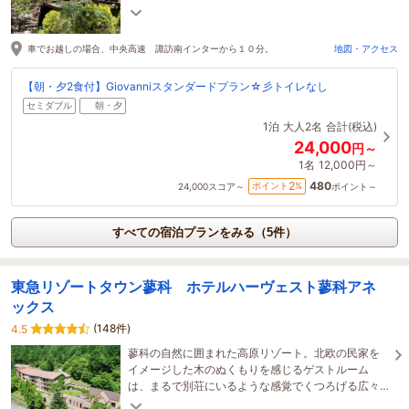
家族、グループまで安らぎをご提供させて頂きま
す。
車でお越しの場合、中央高速 諏訪南インターから１０分。
地図・アクセス
【朝・夕2食付】Giovanniスタンダードプラン☆彡トイレなし
セミダブル
朝・夕
1泊
大人2名
合計(税込)
24,000
円～
1名
12,000円～
480
2
ポイント
%
24,000
スコア～
ポイント～
すべての宿泊プランをみる（5件）
東急リゾートタウン蓼科 ホテルハーヴェスト蓼科アネ
ックス
(148件)
4.5
蓼科の自然に囲まれた高原リゾート。北欧の民家を
イメージした木のぬくもりを感じるゲストルーム
は、まるで別荘にいるような感覚でくつろげる広々
とした空間。ゲストルームは全室キッチン付き。