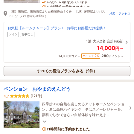
ススメ♪
1名がこの宿を見ています
12時間前に予約されました
【車】諏訪IC、諏訪南ICより白樺湖経由４０分 【JR】茅野駅よりバス
地図・アクセス
６０分（バス停から送迎有）
お気軽【ルームチャージ】プラン♪ お得にお部屋だけ提供！
ツイン
食事なし
1泊
大人2名
合計(税込)
14,000
円～
280
2
ポイント
%
14,000
スコア～
ポイント～
すべての宿泊プランをみる（9件）
ペンション おやまのえんどう
(121件)
4.7
四季折々の自然を楽しめるアットホームなペンショ
ン。夏は高原ハイキング、冬はスノーレジャーを。
蓼科でしかできない自然体験を味わえま
す。
11時間前に予約されました