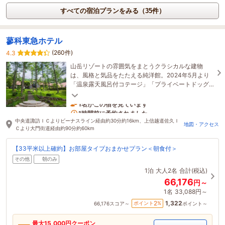
すべての宿泊プランをみる（35件）
蓼科東急ホテル
(260件)
4.3
山岳リゾートの雰囲気をまとうクラシカルな建物
は、風格と気品をたたえる純洋館。2024年5月より
「温泉露天風呂付コテージ」「プライベートドッグ
ラン付ペットコテージ」がリニューアルオープン致
しました。
1名がこの宿を見ています
1時間前に予約されました
中央道諏訪ＩＣよりビーナスライン経由約30分約16km、上信越道佐久Ｉ
地図・アクセス
Ｃより大門街道経由約90分約60km
【33平米以上確約】お部屋タイプおまかせプラン＜朝食付＞
その他
朝のみ
1泊
大人2名
合計(税込)
66,176
円～
1名
33,088円～
1,322
2
ポイント
%
66,176
スコア～
ポイント～
最大
15,000
円クーポン