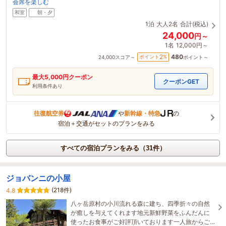
会席を楽しむ
和室
朝・夕
1泊
大人2名
合計(税込)
24,000
円～
1名
12,000円～
480
2
ポイント
%
24,000
スコア～
ポイント～
最大
5,000
円クーポン
クーポンGET
利用条件あり
往復航空券
や
新幹線・特急
の
宿泊＋交通がセットのプランをみる
すべての宿泊プランをみる（31件）
ジョバンニの小屋
(218件)
4.8
八ヶ岳原村の小川流れる森に建ち、四季折々の自然
が癒しを与えてくれます地元新鮮野菜をふんだんに
使ったお食事がご好評頂いております一人旅からご