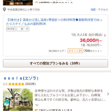
1名がこの宿を見ています
4時間前に予約されました
中央道諏訪南ICより車で10分
地図・アクセス
【2食付き】源泉かけ流し温泉×季節折々の和洋料理◆新館和洋室でゆっ
たりステイ／もみの湯利用OK
和洋室
朝・夕
1泊
大人2名
合計(税込)
36,000
円～
1名
18,000円～
720
2
ポイント
%
36,000
スコア～
ポイント～
すべての宿泊プランをみる（10件）
ｅｓｏｌａ(エソラ）
(242件)
5.0
女神湖そばの小さな宿。夕食は地元の新鮮な食材を
採り入れたフルコースをお楽しみ下さい。白樺湖、
車山も車ですぐの好立地。蓼科山、北八ヶ岳登山に
も便利。館内Wi-Fi完備。