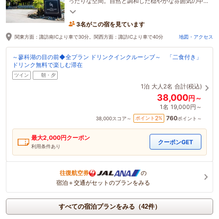
ったりな空間。自然と調和した穏やかな雰囲気の中
で、源泉かけ流しの湯と旬の料理をご堪能ください
3名がこの宿を見ています
関東方面：諏訪南ICより車で30分。関西方面：諏訪ICより車で40分
地図・アクセス
～蓼科湖の目の前◆全プラン ドリンクインクルーシブ～ 「二食付き」
ドリンク無料で楽しむ滞在
ツイン
朝・夕
1泊
大人2名
合計(税込)
38,000
円～
1名
19,000円～
760
2
ポイント
%
38,000
スコア～
ポイント～
最大
2,000
円クーポン
クーポンGET
利用条件あり
往復航空券
の
宿泊＋交通がセットのプランをみる
すべての宿泊プランをみる（42件）