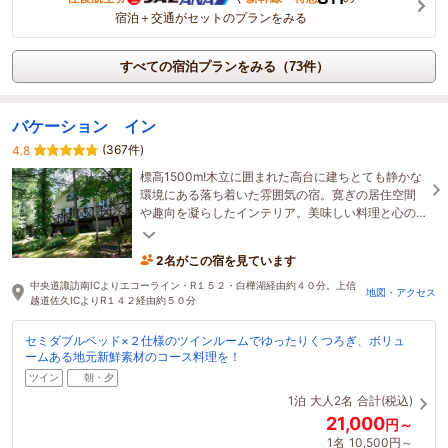
宿泊＋交通がセットのプランをみる
すべての宿泊プランをみる（73件）
バケーション イン
(367件)
4.8
標高1500m!木立に囲まれた高台に建ちとても静かな
環境にある落ち着いた雰囲気の宿。寛ぎの居住空間
や趣向を凝らしたインテリア。美味しい料理と心の
こもった押しつけのないサービスが魅力
2名がこの宿を見ています
中央道諏訪南ICよりエコーライン・R１５２・白樺湖経由約４０分。上信
地図・アクセス
越道佐久ICよりR１４２経由約５０分
セミダブルベッド×２仕様のツインルームでゆったりくつろぎ、ボリュ
ームある地元新鮮素材のコース料理を！
ツイン
朝・夕
1泊
大人2名
合計(税込)
21,000
円～
1名
10,500円～