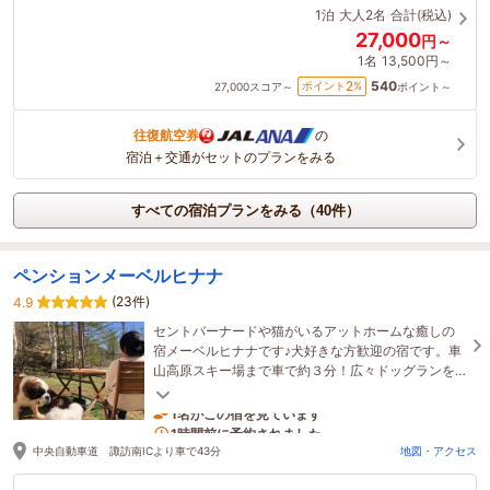
1泊
大人2名
合計(税込)
27,000
円～
1名
13,500円～
540
2
ポイント
%
27,000
スコア～
ポイント～
往復航空券
の
宿泊＋交通がセットのプランをみる
すべての宿泊プランをみる（40件）
ペンションメーベルヒナナ
(23件)
4.9
セントバーナードや猫がいるアットホームな癒しの
宿メーベルヒナナです♪犬好きな方歓迎の宿です。車
山高原スキー場まで車で約３分！広々ドッグランを
完備、お子様やワンちゃんとご一緒に楽しい思い出
を！
1名がこの宿を見ています
1時間前に予約されました
中央自動車道 諏訪南ICより車で43分
地図・アクセス