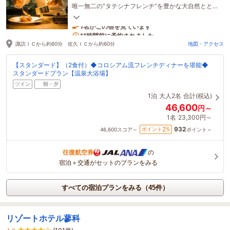
唯一無二の“タテシナフレンチ”を豊かな大自然ととも
にお楽しみください。
1名がこの宿を見ています
11時間前に予約されました
諏訪ＩＣから約60分 佐久ＩＣから約60分
地図・アクセス
【スタンダード】（2食付）◆コロシアム流フレンチディナーを堪能◆
スタンダードプラン【温泉大浴場】
ツイン
朝・夕
1泊
大人2名
合計(税込)
46,600
円～
1名
23,300円～
932
2
ポイント
%
46,600
スコア～
ポイント～
往復航空券
の
宿泊＋交通がセットのプランをみる
すべての宿泊プランをみる（45件）
リゾートホテル蓼科