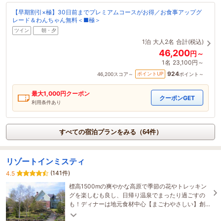
【早期割引×極】30日前までプレミアムコースがお得／お食事アップグ
レード＆わんちゃん無料＜■極＞
ツイン
朝・夕
1泊
大人2名
合計(税込)
46,200
円～
1名
23,100円～
924
ポイントUP
46,200
スコア～
ポイント～
最大
1,000
円クーポン
クーポンGET
利用条件あり
すべての宿泊プランをみる（64件）
リゾートインミスティ
(141件)
4.5
標高1500mの爽やかな高原で季節の花やトレッキン
グを楽しむも良し、日帰り温泉でまったり過ごすの
も！ディナーは地元食材中心【まごわやさしい】創
作フレンチ、自分にご褒美Timeの整体やアロマもオ