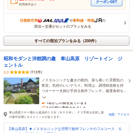
クーポンGET
利用条件あり
往復航空券
や
新幹線・特急
の
宿泊＋交通がセットのプランをみる
すべての宿泊プランをみる（200件）
昭和モダンと洋館調の趣 車山高原 リゾートイン ジ
ェントル
(113件)
5.0
ノスタルジックな趣きの館内。落ち着いた雰囲気の
客室。気持のいいテラス。料理は、調理師資格を持
つオーナー夫婦が手掛る創作フレンチ。厳選食材を
和を採り入れたテーブルウェアに添えてお楽しみ頂
けます。
1名がこの宿を見ています
54分前に予約されました
車山高原スキー場から徒歩約１０分（８００Ｍ）。Ｐ３手前を右折し坂
地図・アクセス
の途中左側にＧｅｎｔｌｅがあります。
【車山高原】★ノスタルジックな空間で創作フレンチのフルコース Ｇ