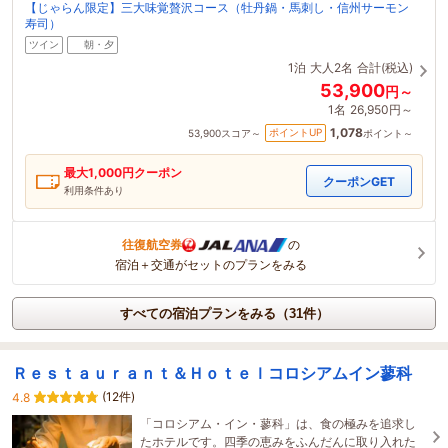
【じゃらん限定】三大味覚贅沢コース（牡丹鍋・馬刺し・信州サーモン
寿司）
ツイン
朝・夕
1泊
大人2名
合計(税込)
53,900
円～
1名
26,950円～
1,078
ポイントUP
53,900
スコア～
ポイント～
最大
1,000
円クーポン
クーポンGET
利用条件あり
往復航空券
の
宿泊＋交通がセットのプランをみる
すべての宿泊プランをみる（31件）
Ｒｅｓｔａｕｒａｎｔ＆Ｈｏｔｅｌコロシアムイン蓼科
(12件)
4.8
「コロシアム・イン・蓼科」は、食の極みを追求し
たホテルです。四季の恵みをふんだんに取り入れた