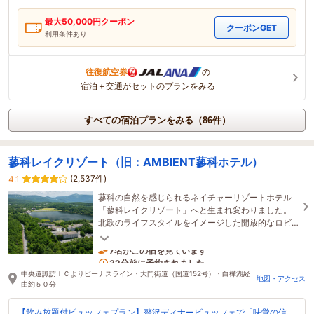
最大
50,000
円クーポン
クーポンGET
利用条件あり
往復航空券
の
宿泊＋交通がセットのプランをみる
すべての宿泊プランをみる（86件）
蓼科レイクリゾート（旧：AMBIENT蓼科ホテル）
(2,537件)
4.1
蓼科の自然を感じられるネイチャーリゾートホテル
「蓼科レイクリゾート」へと生まれ変わりました。
北欧のライフスタイルをイメージした開放的なロビ
ーや五感で味わう調和のダイニングで非日常を満喫
7名がこの宿を見ています
32分前に予約されました
中央道諏訪ＩＣよりビーナスライン・大門街道（国道152号）・白樺湖経
地図・アクセス
由約５０分
【飲み放題付ビュッフェプラン】贅沢ディナービュッフェで「味覚の信