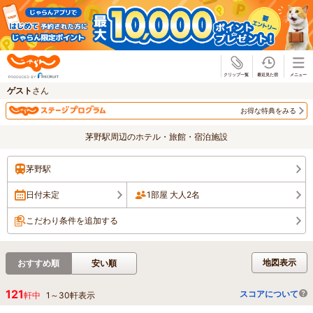
じゃらん
ゲスト
さん
お得な特典をみる
茅野駅周辺のホテル・旅館・宿泊施設
茅野駅
日付未定
1部屋 大人2名
こだわり条件を追加する
地図表示
おすすめ順
安い順
121
スコアについて
軒中
1
～
30
軒表示