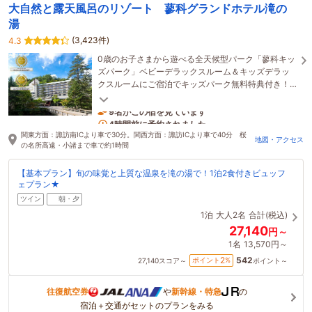
大自然と露天風呂のリゾート 蓼科グランドホテル滝の
湯
(3,423件)
4.3
0歳のお子さまから遊べる全天候型パーク「蓼科キッ
ズパーク」ベビーデラックスルーム＆キッズデラッ
クスルームにご宿泊でキッズパーク無料特典付き！
三世代が集う、食事と温泉が自慢の宿。
9名がこの宿を見ています
4時間前に予約されました
関東方面：諏訪南ICより車で30分。関西方面：諏訪ICより車で40分 桜
地図・アクセス
の名所高遠・小諸まで車で約1時間
【基本プラン】旬の味覚と上質な温泉を滝の湯で！1泊2食付きビュッフ
ェプラン★
ツイン
朝・夕
1泊
大人2名
合計(税込)
27,140
円～
1名
13,570円～
542
2
ポイント
%
27,140
スコア～
ポイント～
往復航空券
や
新幹線・特急
の
宿泊＋交通がセットのプランをみる