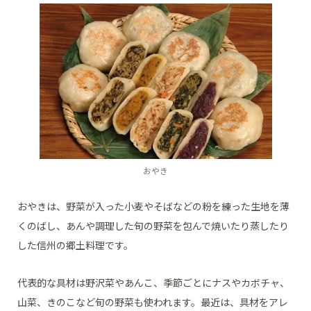
・信州りんご＆バターサンドクッキー【信州芽吹堂】
・わさび漬
・五平餅
・とろける生大福【あづみの茶 胡蝶庵】
・新鶴塩羊羹【新鶴本店】
・クラフトビール【松本ブルワリー】
・栗おこわ【桜井甘精堂・泉石亭】
・くるみの醍醐味【御菓子処花岡】
おやき
・ちいずくっきい【菓子庵石川】
・くるみのタルト【道の駅雷電くるみの里】
おやきは、野菜が入った小麦やそばなどの粉を練った生地を薄
・徳本峠（とくごうとうげ）【開運堂】
くのばし、あんや調理した旬の野菜を包んで焼いたり蒸したり
・そば茶の贅沢チーズケーキ【食楽彩々 そば処 みよ田】
した信州の郷土料理です。
代表的な具材は野沢菜やあんこ、季節ごとにナスやカボチャ、
山菜、きのこなど旬の野菜も使われます。最近は、具材をアレ