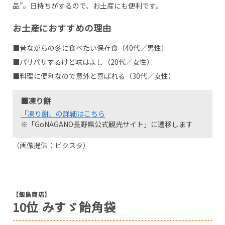
品”。日持ちがするので、お土産にも便利です。
お土産におすすめの理由
■昔ながらの冬に食べたい保存食（40代／男性）
■パサパサするけど味はよし（20代／女性）
■料理に便利なので意外と喜ばれる（30代／女性）
■凍り餅
「凍り餅」の詳細はこちら
※「GoNAGANO長野県公式観光サイト」に遷移します
（画像提供：ピクスタ）
【飯島商店】
10位 みすゞ飴角袋