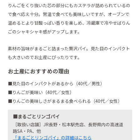
りんごをくり抜いた芯の部分にもカステラが詰められているの
で食べ応え十分。常温で食べても美味しいですが、オーブンで
温めるとより甘酸っぱい香りを楽しめ、冷蔵庫で冷やせばりん
ごのシャキシャキ感がアップします。
素材の旨味がまるごと詰まった贅沢パイ。見た目のインパクト
も大きいのでお土産にぴったりです。
お土産におすすめの理由
■見た目のインパクトがあるから（40代／男性）
■りんごが美味い（40代／女性）
■りんごの美味しさがまるまる食べられる（40代／女性）
■まるごとリンゴパイ
［取扱い店舗］JR長野・松本駅売店、長野県内の高速道
路SA・PA、他
「まるごとリンゴパイ」の詳細はこちら