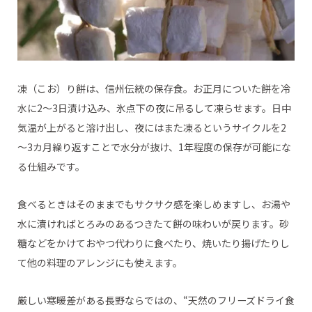
凍（こお）り餅は、信州伝統の保存食。お正月についた餅を冷
水に2～3日漬け込み、氷点下の夜に吊るして凍らせます。日中
気温が上がると溶け出し、夜にはまた凍るというサイクルを2
～3カ月繰り返すことで水分が抜け、1年程度の保存が可能にな
る仕組みです。
食べるときはそのままでもサクサク感を楽しめますし、お湯や
水に漬ければとろみのあるつきたて餅の味わいが戻ります。砂
糖などをかけておやつ代わりに食べたり、焼いたり揚げたりし
て他の料理のアレンジにも使えます。
厳しい寒暖差がある長野ならではの、“天然のフリーズドライ食