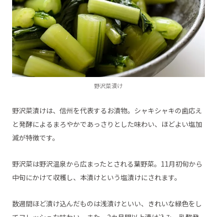
野沢菜漬け
野沢菜漬けは、信州を代表するお漬物。シャキシャキの歯応え
と発酵によるまろやかであっさりとした味わい、ほどよい塩加
減が特徴です。
野沢菜は野沢温泉から広まったとされる葉野菜。11月初旬から
中旬にかけて収穫し、本漬けという塩漬けにされます。
数週間ほど漬け込んだものは浅漬けといい、きれいな緑色をし
てフレッシュな味わい。また、2カ月間以上漬け込み、乳酸発