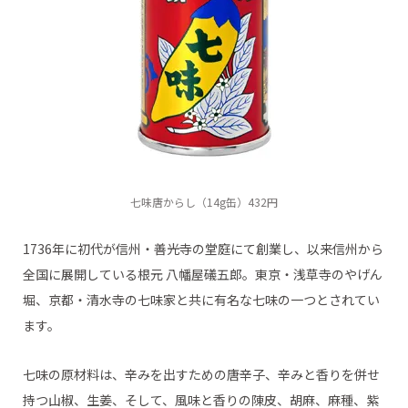
七味唐からし（14g缶）432円
1736年に初代が信州・善光寺の堂庭にて創業し、以来信州から
全国に展開している根元 八幡屋礒五郎。東京・浅草寺のやげん
堀、京都・清水寺の七味家と共に有名な七味の一つとされてい
ます。
七味の原材料は、辛みを出すための唐辛子、辛みと香りを併せ
持つ山椒、生姜、そして、風味と香りの陳皮、胡麻、麻種、紫