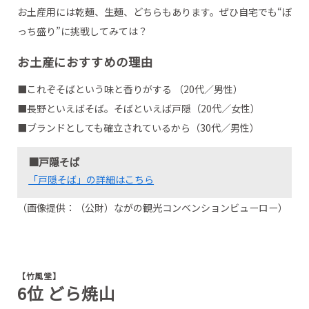
お土産用には乾麺、生麺、どちらもあります。ぜひ自宅でも“ぼ
っち盛り”に挑戦してみては？
お土産におすすめの理由
■これぞそばという味と香りがする （20代／男性）
■長野といえばそば。そばといえば戸隠（20代／女性）
■ブランドとしても確立されているから（30代／男性）
■戸隠そば
「戸隠そば」の詳細はこちら
（画像提供：（公財）ながの観光コンベンションビューロー）
【竹風堂】
6位 どら焼山