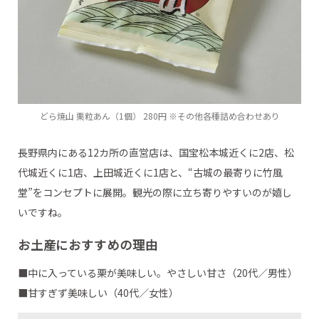
どら焼山 栗粒あん（1個） 280円 ※その他各種詰め合わせあり
長野県内にある12カ所の直営店は、国宝松本城近くに2店、松
代城近くに1店、上田城近くに1店と、“古城の最寄りに竹風
堂”をコンセプトに展開。観光の際に立ち寄りやすいのが嬉し
いですね。
お土産におすすめの理由
■中に入っている栗が美味しい。やさしい甘さ（20代／男性）
■甘すぎず美味しい（40代／女性）