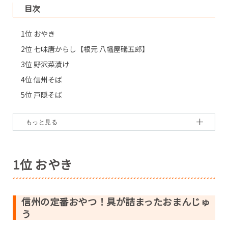
目次
1位 おやき
2位 七味唐からし【根元 八幡屋礒五郎】
3位 野沢菜漬け
4位 信州そば
5位 戸隠そば
6位 どら焼山【竹風堂】
7位 雷鳥の里【田中屋】
8位 まるごとリンゴパイ【千曲製菓】
9位 凍り餅
1位 おやき
10位 みすゞ飴角袋【飯島商店】
●編集部おすすめお土産情報
信州の定番おやつ！具が詰まったおまんじゅ
・いと忠巣ごもり【いと忠】
う
・じゃがりこ野沢菜こんぶ味【カルビー】