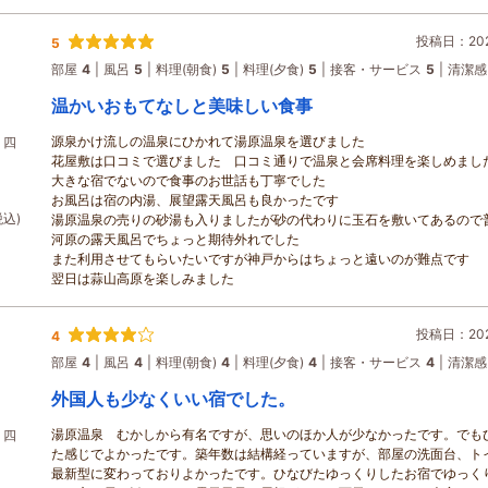
投稿日：2026
5
部屋
4
風呂
5
料理(朝食)
5
料理(夕食)
5
接客・サービス
5
清潔感
温かいおもてなしと美味しい食事
源泉かけ流しの温泉にひかれて湯原温泉を選びました
】四
花屋敷は口コミで選びました 口コミ通りで温泉と会席料理を楽しめまし
大きな宿でないので食事のお世話も丁寧でした
お風呂は宿の内湯、展望露天風呂も良かったです
税込)
湯原温泉の売りの砂湯も入りましたが砂の代わりに玉石を敷いてあるので
河原の露天風呂でちょっと期待外れでした
また利用させてもらいたいですが神戸からはちょっと遠いのが難点です
翌日は蒜山高原を楽しみました
投稿日：2026
4
部屋
4
風呂
4
料理(朝食)
4
料理(夕食)
4
接客・サービス
4
清潔感
外国人も少なくいい宿でした。
湯原温泉 むかしから有名ですが、思いのほか人が少なかったです。でも
】四
た感じでよかったです。築年数は結構経っていますが、部屋の洗面台、ト
最新型に変わっておりよかったです。ひなびたゆっくりしたお宿でゆっく