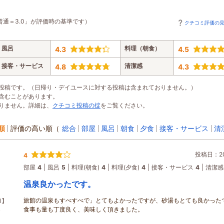
普通＝3.0」が評価時の基準です）
クチコミ評価の
風呂
料理（朝食）
4.3
4.5
接客・サービス
清潔感
4.8
4.3
投稿です。（日帰り・デイユースに対する投稿は含まれておりません。）
含むことがあります。
りません。詳細は、
クチコミ投稿の掟
をご覧ください。
順
評価の高い順
（
総合
部屋
風呂
朝食
夕食
接客・サービス
清
投稿日：202
4
部屋
4
風呂
5
料理(朝食)
4
料理(夕食)
4
接客・サービス
4
清潔感
温泉良かったです。
旅館の温泉もすべすべで」とてもよかったですが、砂湯もとても良かった
1】
食事も量も丁度良く、美味しく頂きました。
≫