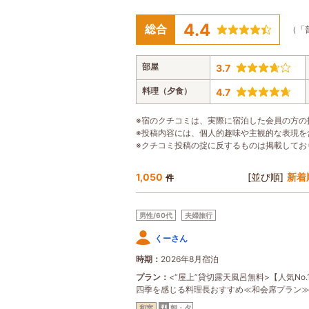
4.4
総合
（「
部屋
3.7
料理（夕食）
4.7
※宿のクチコミは、実際に宿泊した会員の方の
※投稿内容には、個人的趣味や主観的な表現を
※クチコミ投稿の掟に反するものは掲載してお
1,050
[並び順]
新着
件
男性/60代
夫婦旅行
くーさん
時期
2026年8月宿泊
プラン
<“屋上”貸切露天風呂無料>【人気No.
四季を感じる料理長おすすめ≪和会席プラン
和室
朝・夕