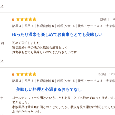
税込)
投稿日：202
5
部屋
4
風呂
5
料理(朝食)
5
料理(夕食)
5
接客・サービス
5
清潔感
ゆったり温泉も楽しめてお食事もとても美味しい
初めて宿泊しました
】四
貸切風呂やその他のお風呂も泉質もよく
お食事もとても美味しいのでまた行きたいです
税込)
投稿日：202
5
部屋
3
風呂
5
料理(朝食)
5
料理(夕食)
5
接客・サービス
5
清潔感
美味しい料理と心温まるおもてなし
ゴールデンウィーク明けということもあり、とても静かでゆっくり過ごす
和牛
できました。
家族風呂は通常1組1回とのことでしたが、状況を見て柔軟に対応してくだ
ありがたかったです。