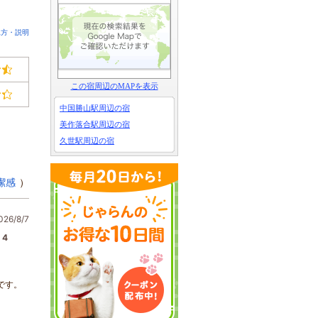
見方・説明
この宿周辺のMAPを表示
中国勝山駅周辺の宿
美作落合駅周辺の宿
久世駅周辺の宿
潔感
）
6/8/7
4
です。