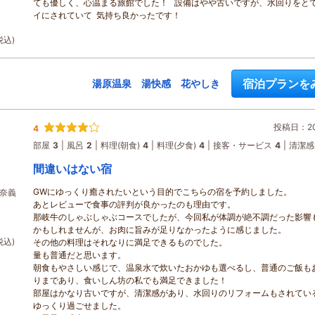
ても優しく、心温まる旅館でした！ 設備はやや古いですが、水回りをと
イにされていて 気持ち良かったです！
税込)
宿泊プランを
湯原温泉 湯快感 花やしき
投稿日：202
4
部屋
3
風呂
2
料理(朝食)
4
料理(夕食)
4
接客・サービス
4
清潔感
間違いはない宿
GWにゆっくり癒されたいという目的でこちらの宿を予約しました。
県奈義
あとレビューで食事の評判が良かったのも理由です。
那岐牛のしゃぶしゃぶコースでしたが、今回私が体調が絶不調だった影響
かもしれませんが、お肉に旨みが足りなかったように感じました。
税込)
その他の料理はそれなりに満足できるものでした。
量も普通だと思います。
朝食もやさしい感じで、温泉水で炊いたおかゆも選べるし、普通のご飯も
りまであり、食いしん坊の私でも満足できました！
部屋はかなり古いですが、清潔感があり、水回りのリフォームもされてい
ゆっくり過ごせました。