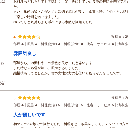
税込)
お料理もどれもとても美味しく、楽しみにしていた食事の時間を満喫でき
た。
また、旅館の皆さんがとても親切で感じが良く、食事の際にも色々とお話
て楽しい時間を過ごせました。
ゆったりと気持ちよく滞在できる素敵な旅館でした。
投稿日：202
4
部屋
4
風呂
4
料理(朝食)
4
料理(夕食)
4
接客・サービス
4
清潔感
雰囲気良し
部屋から川の流れや山の景色が良かったと思います。
】四
また時ならぬ雪が舞い、風情がありました。
結構積もってましたが、宿の女性の方の心使いもありがたかったです。
税込)
投稿日：202
5
部屋
4
風呂
4
料理(朝食)
5
料理(夕食)
5
接客・サービス
5
清潔感
人が優しいです
初めての3家族での旅行でした。料理もとても美味しくて、スタッフの方
食