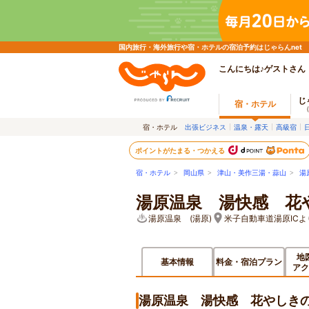
国内旅行・海外旅行や宿・ホテルの宿泊予約はじゃらんnet
こんにちは♪ゲストさん
じ
宿・ホテル
宿・ホテル
出張ビジネス
温泉・露天
高級宿
ポイントがたまる・つかえる
宿・ホテル
>
岡山県
>
津山・美作三湯・蒜山
>
湯
湯原温泉 湯快感 花
湯原温泉 (湯原)
米子自動車道湯原ICよ
地
基本情報
料金・宿泊プラン
アク
湯原温泉 湯快感 花やしき