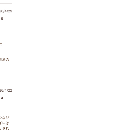
/4/29
5
た
普通の
/4/22
4
ひなび
イレは
りされ