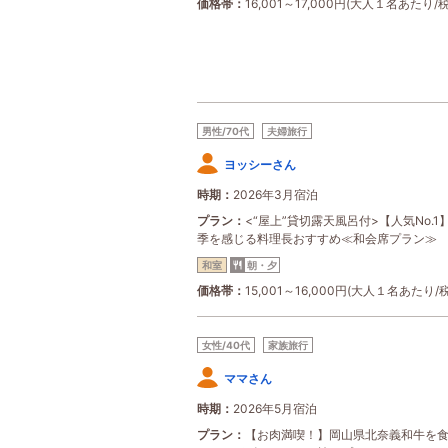
価格帯
16,001～17,000円(大人１名あたり/
男性/70代
夫婦旅行
ヨッシーさん
時期
2026年3月宿泊
プラン
<“屋上”貸切露天風呂付>【人気No.1
季を感じる料理長おすすめ≪和会席プラン≫
和室
朝・夕
価格帯
15,001～16,000円(大人１名あたり/
女性/40代
家族旅行
ママさん
時期
2026年5月宿泊
プラン
【お肉満喫！】岡山県北奈義和牛を