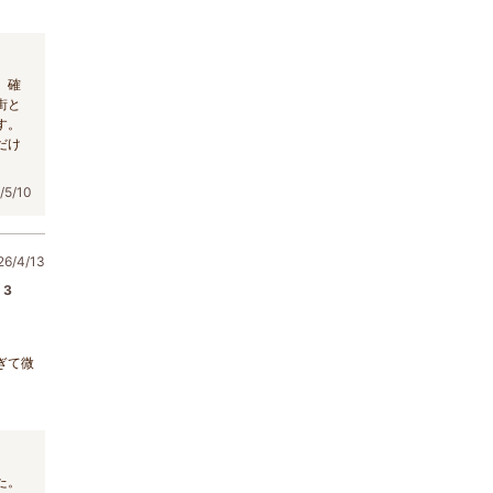
。
。確
街と
す。
だけ
5/10
/4/13
3
ぎて微
た。