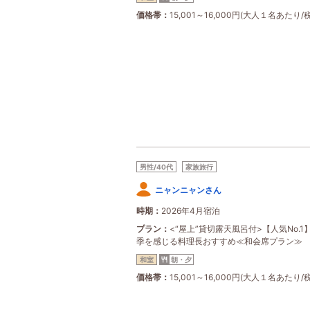
価格帯
15,001～16,000円(大人１名あたり/
男性/40代
家族旅行
ニャンニャンさん
時期
2026年4月宿泊
プラン
<“屋上”貸切露天風呂付>【人気No.1
季を感じる料理長おすすめ≪和会席プラン≫
和室
朝・夕
価格帯
15,001～16,000円(大人１名あたり/