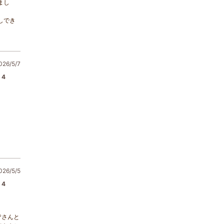
まし
しでき
6/5/7
4
6/5/5
4
皆さんと