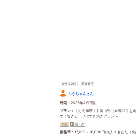
女性/60代
家族旅行
ふうちゃんさん
時期
2026年4月宿泊
プラン
【お肉満喫！】岡山県北奈義和牛を
す！なぎビーフ≪すき焼きプラン≫
和室
朝・夕
価格帯
17,001～18,000円(大人１名あたり/