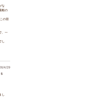
がな
湯船の
この宿
で、一
でし
/4/29
5
まし