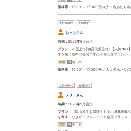
価格帯
16,001～17,000円(大人１名あたり/
女性/50代
夫婦旅行
おっけさん
時期
2026年6月宿泊
プラン
<“屋上”貸切露天風呂付>【人気No.1
季を感じる料理長おすすめ≪和会席プラン≫
和室
朝・夕
価格帯
16,001～17,000円(大人１名あたり/
女性/40代
夫婦旅行
メリーさん
時期
2026年5月宿泊
プラン
【岡山和牛を満喫！】岡山県北奈義
を食す！なぎビーフ≪ステーキ会席プラン≫
和室
朝・夕