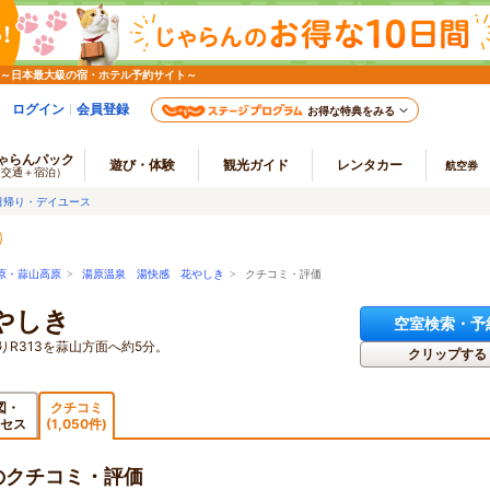
 ～日本最大級の宿・ホテル予約サイト～
ログイン
会員登録
お得な特典をみる
ゃらんパック
遊び・体験
観光ガイド
レンタカー
航空券
（交通＋宿泊）
日帰り・デイユース
原・蒜山高原
>
湯原温泉 湯快感 花やしき
> クチコミ・評価
やしき
空室検索・予
りR313を蒜山方面へ約5分。
クリップする
図・
クチコミ
セス
(1,050件)
のクチコミ・評価