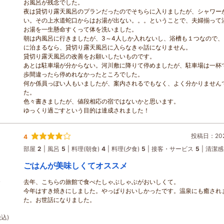
お風呂が残念でした。
夜は貸切り露天風呂のプランだったのでそちらに入りましたが、シャワー
い。その上水道蛇口からはお湯が出ない。。。ということで、夫婦揃って
お湯を一生懸命すくって体を洗いました。
朝は内風呂に行きましたが、3～4人しか入れないし、浴槽も１つなので、
に泊まるなら、貸切り露天風呂に入らなきゃ話になりません。
貸切り露天風呂の改善をお願いしたいものです。
あとは駐車場が分からない。河川敷に降りて停めましたが、駐車場は一杯
歩間違ったら停めれなかったところでした。
何か係員っぽい人もいましたが、案内されるでもなく、よく分かりません
た。
色々書きましたが、値段相応の宿ではないかと思います。
ゆっくり過ごすという目的は達成されました！
投稿日：2026
4
部屋
2
風呂
5
料理(朝食)
4
料理(夕食)
5
接客・サービス
5
清潔感
ごはんが美味しくてオススメ
去年、こちらの旅館で食べたしゃぶしゃぶがおいしくて。
食
今年はすき焼きにしました。やっぱりおいしかったです。温泉にも癒され
た。お世話になりました。
税込)