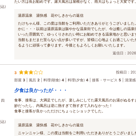
たい方は長お勧めです。露天風呂は屋根がなく、雨天はちょっと大変です
税込)
湯原温泉 湯快感 花やしきからの返信
たけちゃん様、この度は当館をご利用いただきありがとうございました
かに・・・以前は湯原温泉は賑やかな温泉街でしたが、今は癒しの温泉
いった雰囲気で、ゆっくりされたい時にお勧めできる温泉地かと思いま
当館もまだまだ至らない点が多いですが、皆様に心地よくお過ごしいた
るように頑張って参ります。今後ともよろしくお願いいたします。
返信日：2026/
投稿日：2026
3
部屋
3
風呂
2
料理(朝食)
4
料理(夕食)
4
接客・サービス
5
清潔感
夕食は良かったが・・・
食事、接客は、大満足でしたが、楽しみにしてた露天風呂のお湯がぬるす
】四
妙だったし、内風呂は逆に熱すぎて熱すぎて入れなかった！
食事と接客が良かっただけにちょっとショックでした。
税込)
湯原温泉 湯快感 花やしきからの返信
ニャンニャン様、この度は当館をご利用いただきありがとうございまし