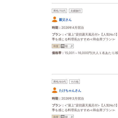
男性/70代
夫婦旅行
親父さん
時期
2026年4月宿泊
プラン
<“屋上”貸切露天風呂付>【人気No.1
季を感じる料理長おすすめ≪和会席プラン≫
和室
朝・夕
価格帯
15,001～16,000円(大人１名あたり/
男性/60代
その他
たけちゃんさん
時期
2026年3月宿泊
プラン
<“屋上”貸切露天風呂付>【人気No.1
季を感じる料理長おすすめ≪和会席プラン≫
和室
朝・夕