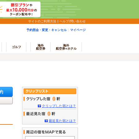
サイトのご利用方法
ヘルプ/問い合わせ
予約照会・変更・キャンセル
マイページ
海外
海外
ゴルフ
航空券
航空券+ホテル
約
0
クリップした宿とは？
0
最近見た宿とは？