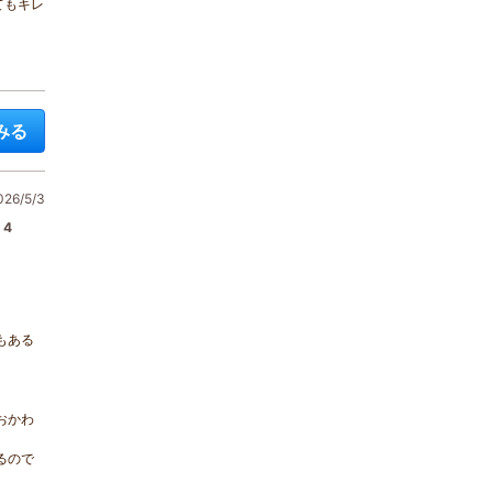
てもキレ
みる
6/5/3
4
もある
おかわ
るので