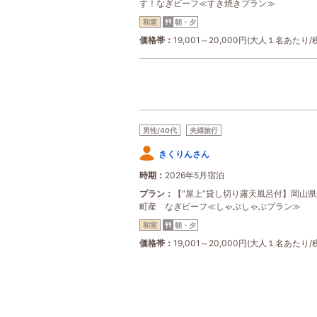
す！なぎビーフ≪すき焼きプラン≫
和室
朝・夕
価格帯
19,001～20,000円(大人１名あたり/
男性/40代
夫婦旅行
きくりんさん
時期
2026年5月宿泊
プラン
【“屋上”貸し切り露天風呂付】岡山
町産 なぎビーフ≪しゃぶしゃぶプラン≫
和室
朝・夕
価格帯
19,001～20,000円(大人１名あたり/