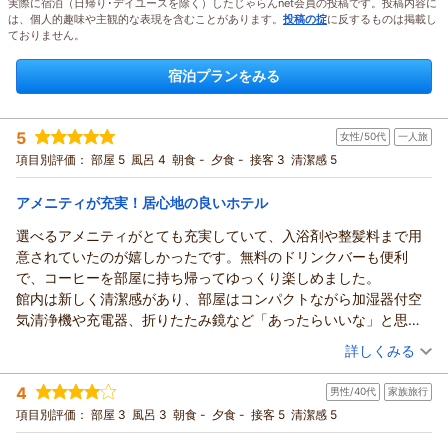
実際に宿泊（日帰り･デイユースを除く）したじゃらんnet会員の投稿です。投稿内容に
は、個人的趣味や主観的な表現を含むことがあります。
投稿の掟
に反するものは掲載し
ておりません。
宿泊プランをみる
5
女性/50代
一人旅
項目別評価：
部屋 5
風呂 4
朝食 -
夕食 -
接客 3
清潔感 5
アメニティが充実！居心地の良いホテル
選べるアメニティがとても充実していて、入浴剤や整髪料まで用
意されていたのが嬉しかったです。無料のドリンクバーも便利
で、コーヒーを部屋に持ち帰ってゆっくり楽しめました。
館内は新しく清潔感があり、部屋はコンパクトながら加湿器付空
気清浄機や充電器、折りたたみ鏡など「あったらいいな」と思う
備品が揃っていて、とても快適に過ごせました。
（投稿日：2026/08/06）
詳しくみる
気になった点は、窓の外がすぐ隣のオフィスビルで眺望がなかっ
宿泊時期：
2026年07月宿泊 (一人旅)
たことと、駅から10分弱歩くことくらいです。総合的にはとても
4
男性/40代
家族旅行
投稿者：
ゆきえさん
(女性/50代)
満足できるホテルでした。次もまた泊まりたいです。
宿泊プラン：
【じゃらんスペシャルウィーク】【食事なし】素泊まりシンプ
項目別評価：
部屋 3
風呂 3
朝食 -
夕食 -
接客 5
清潔感 5
ルステイ～フリードリンク付き～
シングル
食事なし