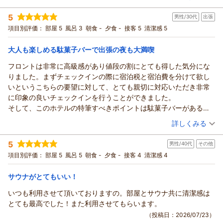
フロント 岡崎
部屋の清潔感につきまして「大変満足」とのお言葉を頂戴し、
投稿者：
ＥＩさん
(男性/40代)
支配人
5
私どもも大変嬉しく拝読いたしました。
男性/30代
出張
宿泊プラン：
【朝食付き】ロイヤルホストビュッフェ朝食付きプラン♪～フ
リードリンク付き
当ホテルでは建物自体の年数に関わらず、お客様にいつでも新
（返信日：2026/07/26）
シングル
朝のみ
項目別評価：
部屋 5
風呂 3
朝食 -
夕食 -
接客 5
清潔感 5
宿泊価格帯：
鮮で気持ちよくお過ごしいただけるよう、館内のリニューアル
10,001～11,000円(大人一人あたり/税込)
や毎日の清掃・メンテナンスには特に力を入れております。
大人も楽しめる駄菓子バーで出張の夜も大満喫
リッチモンドホテル仙台からの返信
そのため、お客様が一番重視されている「清潔感」をご評価い
フロントは非常に高級感があり値段の割にとても得した気分にな
ただけたことは、清掃スタッフをはじめ館内維持に努めるスタ
この度は仙台出張の際に私どものホテルをご利用いただき、誠
りました。まずチェックインの際に宿泊税と宿泊費を分けて欲し
ッフにとって大きな励みとなります。
にありがとうございました。
いというこちらの要望に対して、とても親切に対応いただき非常
また、スタッフの案内やお部屋のソファ・テーブルの利便性、
また、お忙しい中ご感想をお寄せいただき、心より感謝申し上
に印象の良いチェックインを行うことができました。
キッズスペースやアメニティといったサービス面につきまして
げます。
そして、このホテルの特筆すべきポイントは駄菓子バーがあるこ
もお褒めいただき大変光栄に存じます。
館内全体の清潔感につきまして「気持ちよく過ごすことができ
と！駄菓子も種類が多く、またセンスの良いラインナップのた
（投稿日：2026/07/23）
コンパクトなお部屋の中でも、お仕事や寛ぎの時間を快適にお
詳しくみる
た」とお褒めいただき、大変嬉しく拝読いたしました。
め、大人の私もつい沢山食べてしまいました！
過ごしいただけたのであれば幸いです。
お仕事でお疲れの体を少しでも癒やしていただけるよう、日々
宿泊時期：
2026年05月宿泊 (出張)
懐かしい気持ちになりながら、清潔感のある部屋でのんびり駄菓
一方で、ユニットバスの洗面ボウルのサイズにつきまして、お
5
の清掃と環境づくりには特に力を入れておりますので、その点
男性/40代
その他
投稿者：
しょーごさん
(男性/30代)
子を食べるという、今まで経験したことがない夜を過ごすことが
顔を洗う際などにご不便をおかけし、誠に申し訳ございません
宿泊プラン：
【食事なし】素泊まりシンプルステイ～フリードリンク付き～
をご評価いただけたことはスタッフにとって大きな励みとなり
項目別評価：
部屋 5
風呂 5
朝食 -
夕食 -
接客 4
清潔感 4
できました！
でした。
シングル
食事なし
ます。
大きな問題ではなかったと寛大なお言葉を添えていただきまし
宿泊価格帯：
8,001～9,000円(大人一人あたり/税込)
併設しておりますレストランでのご朝食についても温かいコメ
サウナがとてもいい！
たが、構造上の制限がある中でも、より快適にお使いいただけ
ントを頂戴し、重ねて御礼申し上げます。
いつも利用させて頂いておりますの。部屋とサウナ共に清潔感は
るような備品の工夫や改善を今後の検討課題として真摯に受け
リッチモンドホテル仙台からの返信
仰る通り、お子様連れのご家族様にも人気のメニューが揃って
とても最高でした！また利用させてもらいます。
止めてまいります。
おりますが、ビジネスでお越しのお客様にとっても、一日の活
この度は私どものホテルをご利用いただき、誠にありがとうご
（投稿日：2026/07/23）
これからも、いつでも清潔で居心地の良い空間と行き届いたサ
力をチャージしていただけるようなラインナップをご用意して
ざいました。