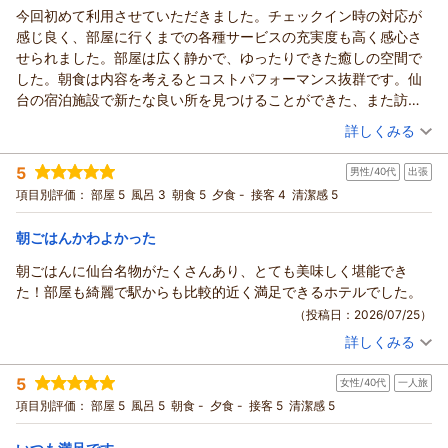
またお近くにお越しの際は、ぜひお立ち寄りくださいませ。
今回初めて利用させていただきました。チェックイン時の対応が
フロント 伊藤
リッチモンドホテル仙台からの返信
スタッフ一同、心よりお待ちしております。
感じ良く、部屋に行くまでの各種サービスの充実度も高く感心さ
支配人
フロント 黒河
この度は数あるホテルの中から、仙台にて再びリッチモンドホ
せられました。部屋は広く静かで、ゆったりできた癒しの空間で
支配人
（返信日：2026/07/29）
テルをお選びいただき誠にありがとうございます。また、今回
した。朝食は内容を考えるとコストパフォーマンス抜群です。仙
のご滞在もご満足いただけたとのこと、大変光栄に存じます。
（返信日：2026/07/27）
台の宿泊施設で新たな良い所を見つけることができた、また訪れ
繁華街からのアクセスの良さや途中のコンビニの利便性など、
たいと強く思いました。
（投稿日：2026/07/25）
仙台の夜をお楽しみいただいた後の道のりも含めて快適にお過
詳しくみる
ごしいただけたご様子を伺い、大変嬉しく拝読いたしました。
宿泊時期：
2026年07月宿泊 (一人旅)
お部屋のバストイレセパレートタイプや、フロント階のピロー
5
男性/40代
出張
投稿者：
みわゴンさん
(男性/50代)
コーナーもお役に立てたようで幸いです。「枕奉行」でいらっ
宿泊プラン：
【朝食付き】ビジネスにおすすめ～ラウンジ利用・ウェルカム
項目別評価：
部屋 5
風呂 3
朝食 5
夕食 -
接客 4
清潔感 5
ドリンクサービス付～
しゃるお客様のご要望にお応えでき、ぐっすりとお休みいただ
シングル
朝のみ
宿泊価格帯：
けたのでしたら何よりでございます。
12,001～13,000円(大人一人あたり/税込)
朝ごはんかわよかった
また、「ロイヤルホスト」の朝食ビュッフェにつきましても
朝ごはんに仙台名物がたくさんあり、とても美味しく堪能でき
リッチモンドホテル仙台からの返信
「仙台も良かった」とお褒めの言葉をいただき、朝食スタッフ
た！部屋も綺麗で駅からも比較的近く満足できるホテルでした。
ともども感激しております。
この度は数ある宿泊施設の中からリッチモンドホテル仙台をご
（投稿日：2026/07/25）
立体駐車場の混雑時に関する温かい注意喚起まで添えていただ
利用いただき、誠にありがとうございます。
くお心遣いにも、深く感謝申し上げます。
詳しくみる
また、お忙しい中、心温まるご感想をお寄せいただきましたこ
宿泊時期：
2026年05月宿泊 (出張)
これからも仙台にお越しの際に「やっぱりここに泊まって良か
と、重ねて御礼申し上げます。
投稿者：
しんぺーさん
(男性/40代)
った」と思っていただけるよう、より一層寄り添ったおもてな
5
チェックイン時のスタッフの対応をはじめ、館内サービスやお
女性/40代
一人旅
宿泊プラン：
【朝食付き】ロイヤルホストビュッフェ朝食付きプラン♪～フ
しに努めてまいります。
リードリンク付き
部屋でのご滞在にご満足いただけたとのこと、大変嬉しく拝読
シングル
朝のみ
項目別評価：
部屋 5
風呂 5
朝食 -
夕食 -
接客 5
清潔感 5
お客様のまたのご来館を、スタッフ一同心よりお待ちしており
宿泊価格帯：
いたしました。広く静かな客室で、日頃のお疲れを癒すひとと
13,001～14,000円(大人一人あたり/税込)
ます。
きをお過ごしいただけたご様子を伺い、スタッフ一同安心する