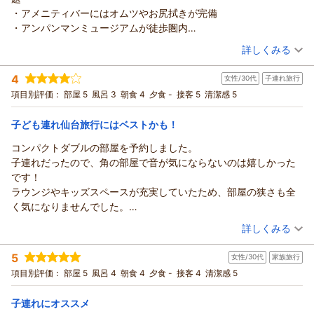
また仙台へお越しの際には、ぜひ私どものホテルで寛ぎのひと
れからも何度お越しいただいても快適で安心できる空間をご提
また、お忙しい中温かいご感想をお寄せいただき、重ねて御礼
・アメニティバーにはオムツやお尻拭きが完備
ときをお楽しみください。
供できるよう、現状に甘んじることなく精進してまいります。
申し上げます。
・アンパンマンミュージアムが徒歩圏内
お客様のまたのお帰りを、スタッフ一同心よりお待ち申し上げ
次回のお帰りも、スタッフ一同心よりお待ち申し上げておりま
別館のお部屋につきまして「とても清潔感があり素晴らしい」
・朝食の取り皿が東北新幹線のデザイン(子どものテンション↑)
（投稿日：2026/07/21）
ております。
す。
詳しくみる
とのお言葉を頂戴し、大変嬉しく拝読いたしました。
・子どもが誕生日の場合、部屋に風船やプラネタリウムのサービ
フロント 佐々木
フロント 佐々木
お客様にいつでも気持ちよくお過ごしいただけるよう、日々の
宿泊時期：
2026年07月宿泊 (子連れ旅行)
ス(要事前連絡、公式SNS参照)
支配人
4
支配人
清掃とメンテナンスには特に力を入れておりますので、その点
女性/30代
子連れ旅行
投稿者：
山本さん
(男性/30代)
（返信日：2026/07/25）
宿泊プラン：
【朝食付き】ロイヤルホストビュッフェ朝食付きプラン♪～フ
をご評価いただけたことは清掃スタッフにとっても大きな励み
項目別評価：
部屋 5
風呂 3
朝食 4
夕食 -
接客 5
清潔感 5
（返信日：2026/07/25）
リードリンク付き
ツイン
朝のみ
となります。
宿泊価格帯：
16,001～17,000円(大人一人あたり/税込)
充実したアメニティもお役に立てたようで幸いです。
子ども連れ仙台旅行にはベストかも！
また、1階「ロイヤルホスト」でのご朝食もお楽しみいただき、
コンパクトダブルの部屋を予約しました。
リッチモンドホテル仙台からの返信
仙台名物の牛タンで「仙台に宿泊した感」を満喫していただけ
子連れだったので、角の部屋で音が気にならないのは嬉しかった
たとのこと、何よりでございます。
この度は私どものホテルをご利用いただき、誠にありがとうご
です！
旅の大きな楽しみである朝のひとときが、お客様にとってご満
ざいました。
ラウンジやキッズスペースが充実していたため、部屋の狭さも全
足いただける思い出となったのであれば、私どもにとってもこ
また「子連れにとって最高のホテル」という大変光栄なお言葉
く気になりませんでした。
れ以上ない喜びでございます。
を頂戴し、スタッフ一同感激しております。
ラウンジも常にスタッフの方が補充や清掃をしてくださっている
（投稿日：2026/07/21）
これからも、仙台でのご滞在がより快適で素晴らしいものとな
キッズスペースやソフトクリームのサービス、オムツ類のアメ
詳しくみる
ためとても清潔でした！
るよう、サービスの向上に努めてまいります。
ニティなど、当ホテルが力を入れている取り組みを存分にご活
宿泊時期：
2026年07月宿泊 (子連れ旅行)
アメニティ等（貸出品含む）には、ベビーソープやオムツにおし
また仙台へお越しの際には、ぜひ私どものホテルへお帰りくだ
用いただけたようで何よりでございます。
5
女性/30代
家族旅行
投稿者：
くまさん
(女性/30代)
りふき、保湿剤まであり、普段の旅行よりも荷物を軽くして行け
さい。
朝食時の東北新幹線デザインの取り皿もお子様に喜んでいただ
宿泊プラン：
【朝食付き】～ランチ・ディナーで使えるロイヤルホスト
項目別評価：
部屋 5
風呂 4
朝食 4
夕食 -
接客 4
清潔感 5
るのも助かりました。ベッドガードやオムツ用のゴミ箱もありま
5,000円お食事券付き！ホテルステイ満喫プラン～
お客様のまたのお越しを、スタッフ一同心よりお待ち申し上げ
き、朝から楽しくお召し上がりいただけたご様子を伺い、私ど
ダブル
朝のみ
した。
ております。
宿泊価格帯：
もも大変嬉しく拝読いたしました。
10,001～11,000円(大人一人あたり/税込)
子連れにオススメ
駄菓子やソフトクリームの他スープも飲めたのでゆっくりできま