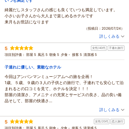
いつも満足です
フロント 伊藤
リッチモンドホテル仙台からの返信
とともに、大きな励みとなっております。
綺麗だしスタッフさんの感じも良くていつも満足しています。
支配人
また、朝食につきましても、内容やコストパフォーマンスにご
この度はリッチモンドホテル仙台をご利用いただき、また心温
小さいお子さんから大人まで楽しめるホテルです
評価をいただき、誠にありがとうございます。一日の始まりを
（返信日：2026/07/27）
まるご感想をお寄せいただきまして誠にありがとうございま
来月もお世話になります
気持ちよく迎えていただけるよう、今後も品質・サービスとも
す。
（投稿日：2026/07/24）
により一層磨きをかけてまいります。
朝食につきまして、「仙台名物がたくさんあり、とても美味し
「仙台の宿泊施設で新たな良い所を見つけることができた」
詳しくみる
く堪能できた」とのお言葉を頂戴し、大変嬉しく拝読いたしま
宿泊時期：
2026年06月宿泊 (一人旅)
「また訪れたい」とのお言葉を頂戴し、これ以上ない喜びを感
した。地元ならではの味をお楽しみいただき、仙台でのご滞在
投稿者：
まぃちさん
(女性/40代)
5
じております。そのお気持ちにお応えできるよう、これからも
女性/40代
子連れ旅行
宿泊プラン：
【食事なし】素泊まりシンプルステイ～フリードリンク付き～
の思い出の一つとなりましたら幸いでございます。
快適で心安らぐ空間づくりと、おもてなしの向上に努めてまい
シングル
食事なし
項目別評価：
部屋 5
風呂 5
朝食 5
夕食 -
接客 5
清潔感 5
また、お部屋の清潔さや駅からのアクセスにつきましてもご満
ります。
宿泊価格帯：
6,001～7,000円(大人一人あたり/税込)
足いただけたとのこと、スタッフ一同大変励みになります。快
次回仙台へお越しの際にも、変わらぬ安心と心地よいご滞在を
子連れに優しい、素敵なホテル
適にお過ごしいただける空間づくりを心掛けておりますので、
ご提供できますよう、スタッフ一同心を込めてお迎えいたしま
リッチモンドホテル仙台からの返信
このようなお言葉は何よりの喜びでございます。
今回はアンパンマンミュージアムへの旅を企画！
す。
これからもお客様に「また泊まりたい」と感じていただけるホ
いつもリッチモンドホテル仙台をご利用いただき誠にありがと
1歳、５歳、９歳の３人の子供との旅行で、子連れでも安心して泊
またお目にかかれます日を、心より楽しみにお待ちしておりま
テルを目指し、サービス・設備ともにより一層充実させてまい
うございます。
まれるとの口コミを見て、ホテルを決定！！！
す。
ります。
また、大変温かいお言葉と高評価をお寄せいただき、スタッフ
部屋の清潔さ、アメニティの充実とサービスの良さ、品の良い備
フロント 伊藤
ぜひまた仙台へお越しの際は、リッチモンドホテル仙台をご利
一同心より御礼申し上げます。
品そして、部屋の快適さ
支配人
用くださいませ。スタッフ一同、再びお会いできます日を心よ
館内の清潔感やスタッフの接客につきまして「いつも満足」と
そして、ドリンク＆アイス＆お菓子のサービス、キッズスペース
（投稿日：2026/07/24）
りお待ち申し上げております。
（返信日：2026/07/27）
詳しくみる
のお声をいただき、大変誇らしく、嬉しく存じます。
と、大人も子供も大満足！！！とっても素敵な思い出ができまし
この度は貴重なお時間を割いてご投稿いただき、誠にありがと
わたくしどものホテルは小さなお子様から大人のお客様まで、
宿泊時期：
2026年07月宿泊 (子連れ旅行)
た。またぜひぜひ利用したいです。
5
うございます。
皆様が安心して快適にお過ごしいただける空間を目指しており
女性/20代
恋人旅行
投稿者：
まさよんさん
(女性/40代)
フロント 伊藤
宿泊プラン：
【じゃらんのお得な10日間】【朝食付き】ロイヤルホストビュ
ますので、そのようにお感じいただけたのであれば幸いでござ
項目別評価：
部屋 5
風呂 5
朝食 -
夕食 -
接客 5
清潔感 5