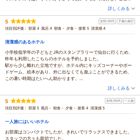
を目指してまいります。
こと、重ねて御礼申し上げます。
はサイズも大きくてとても使いやすかった。③ドリップコーヒー
（投稿日：2026/08/02）
またのお越しを、スタッフ一同心よりお待ち申し上げておりま
ご滞在中、快適にお過ごしいただけたとのこと、そして「また
詳しくみる
が美味しかった。部屋で飲む用にしては、粉ではなくドリップ
す。
宿泊したい」との温かいお言葉を賜り、スタッフ一同大変光栄
宿泊時期：
2026年07月宿泊 (出張)
で、しかも味もしっかりしていて良かった。個人的には好みに合
フロント 岡崎
に思っております。
5
女性/30代
子連れ旅行
投稿者：
ゴッちゃんさん
(男性/60代)
っていた。④セキュリティがしっかりしていた。エレベーターで
支配人
ご到着時には当館の駐車場が満車となっており、ご不便をおか
宿泊プラン：
【食事なし】素泊まりシンプルステイ～フリードリンク付き～
項目別評価：
部屋 4
風呂 4
朝食 -
夕食 -
接客 5
清潔感 4
カードキーをかざさないと使えないので、不審者が上がってくる
けいたしました。
（返信日：2026/08/05）
シングル
食事なし
事が出来ず、安心した。
宿泊価格帯：
それにもかかわらず、近隣駐車場の利便性について優しいお心
16,001～17,000円(大人一人あたり/税込)
清潔感のあるホテル
快適に過ごせた。
遣いのコメントを寄せていただき、心より感謝申し上げます。
小学校低学年の子どもとJRのスタンプラリーで仙台に行くため、
リッチモンドホテル仙台からの返信
今後も「いつ来ても快適」と感じていただけるよう、より一層
昨年も利用したこちらのホテルを予約しました。
のサービス向上に努めてまいります。
この度はリッチモンドホテル仙台にご宿泊いただき、誠にあり
駅から少し離れた立地ですが、ホテル内にキッズコーナーやボー
次回のお越しをスタッフ一同心よりお待ちしております。
がとうございます。
ドゲーム、絵本があり、外に出なくても遊ぶことができるため、
フロント 岡崎
また、お忙しいところ館内設備やアメニティについて大変詳し
この暑い時期はたいへん助かります。
支配人
いご感想をお寄せいただきましたこと、重ねて御礼申し上げま
また利用したいです。
（投稿日：2026/08/01）
す。
（返信日：2026/08/05）
詳しくみる
お部屋や館内の清潔感をお褒めいただき、快適にお過ごしいた
宿泊時期：
2026年07月宿泊 (子連れ旅行)
だけたとのこと、大変嬉しく拝読いたしました。
5
女性/50代
一人旅
投稿者：
いくらちゃんさん
(女性/30代)
当館こだわりのアメニティやセキュリティにつきましても、ひ
宿泊プラン：
【食事なし】素泊まりシンプルステイ～フリードリンク付き～
項目別評価：
部屋 5
風呂 -
朝食 -
夕食 -
接客 4
清潔感 5
とつひとつ丁寧にご評価くださり感激しております。
シングル
食事なし
宿泊価格帯：
お客様の快適さを追求した設備をお気に召ししていただいたこ
8,001～9,000円(大人一人あたり/税込)
一人旅にはいいホテル
とは、スタッフにとっても大きな励みとなります。
お部屋はコンパクトでしたが、きれいでリラックスできました。
リッチモンドホテル仙台からの返信
これからも清潔感と快適さを追求し、お客様が安心してご滞在
スタッフの方々も親切でした。
いただけるよう、細やかなサービスでお迎えしてまいります。