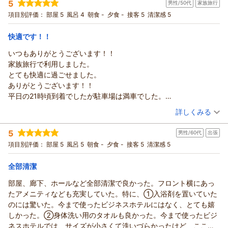
お客様のまたのお越しを、スタッフ一同心よりお待ちしており
し訳ございません。またお部屋での騒音や振動により、お子様
5
男性/50代
家族旅行
投稿者：
ケースケさん
(男性/40代)
ます。
が何度も起きてしまわれるなど、ご家族皆様でストレスを感じ
宿泊プラン：
【食事なし】室数限定！別館再開記念プラン ～ウェルカムド
項目別評価：
部屋 5
風呂 4
朝食 -
夕食 -
接客 5
清潔感 5
この度はご投稿頂きまして、誠にありがとうございます。
リンクサービス付～
させてしまいましたこと、心よりお詫び申し上げます。
ダブル
食事なし
フロント 大島
宿泊価格帯：
当館は小さなお子様連れのご家族に安心してお過ごしいただけ
12,001～13,000円(大人一人あたり/税込)
快適です！！
支配人
る宿を目指しておりますが、お互いのお部屋の音が響いてしま
いつもありがとうございます！！
リッチモンドホテル仙台からの返信
う点や、お食事会場の混雑緩和につきましては、より快適にお
（返信日：2026/08/07）
家族旅行で利用しました。
過ごしいただけるよう早急に見直すべき重要な課題と捉えてお
この度は当館にご宿泊いただき、誠にありがとうございまし
とても快適に過ごせました。
ります。
た。
ありがとうございます！！
混雑状況の事前案内や時間分散の工夫、また建物構造上の対策
また、お忙しいところご感想をお寄せいただきましたこと、重
平日の21時頃到着でしたが駐車場は満車でした。
など、少しずつでも改善に努めてまいります。
ねて御礼申し上げます。
ただ、近くの駐車場に（たくさんありましたよ）すぐに駐車でき
（投稿日：2026/08/02）
お忙しい中、貴重なご意見をお知らせいただき誠にありがとう
立地の利便性にご満足いただき、「快適に過ごせた」「また利
詳しくみる
ました。
ございます。またの機会をいただけるのであれば、次回はより
用したい」との温かいお言葉を頂戴し、大変光栄に存じます。
宿泊時期：
2026年07月宿泊 (家族旅行)
また宿泊したいと思っています！！
快適でリラックスできるご滞在を提供できるよう、スタッフ一
一方で、チェックインの際にご案内の順番が前後してしまい、
5
男性/60代
出張
投稿者：
ゴリさん
(男性/50代)
同精進してまいります。
残念な思いをさせてしまいましたこと、大変申し訳ございませ
宿泊プラン：
【食事なし】素泊まりシンプルステイ～フリードリンク付き～
項目別評価：
部屋 5
風呂 5
朝食 -
夕食 -
接客 5
清潔感 5
この度は貴重なお時間の中、ご投稿頂きましてありがとうござ
ん。
ツイン
食事なし
います。
宿泊価格帯：
順番にお待ちいただいていたにもかかわらず、スタッフの配慮
9,001～10,000円(大人一人あたり/税込)
全部清潔
フロント 大島
が行き届かず大変失礼いたしました。
部屋、廊下、ホールなど全部清潔で良かった。フロント横にあっ
支配人
リッチモンドホテル仙台からの返信
今後は混雑時におきましても、列の状況をスタッフ間でしっか
たアメニティなども充実していた。特に、①入浴剤を置いていた
りと連携・確認し、順番通りスムーズにご案内できるよう徹底
（返信日：2026/08/07）
いつもリッチモンドホテルをご利用いただき、誠にありがとう
のには驚いた。今まで使ったビジネスホテルにはなく、とても嬉
してまいります。
ございます。
しかった。②身体洗い用のタオルも良かった。今まで使ったビジ
頂戴したご意見を糧に、より一層ご満足いただけるおもてなし
また、ご家族での大切なご旅行に当館をお選びいただきました
ネスホテルでは、サイズが小さくて洗いづらかったけど、ここの