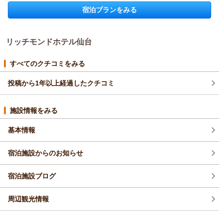
旅行先として当ホテルをお選びいただき、大変光栄に存じま
また仙台へお越しの際は、ぜひ当ホテルへお気軽にお帰りくだ
宿泊プランをみる
リッチモンドホテル仙台からの返信
す。
さいませ。スタッフ一同、心よりお待ち申し上げております。
ご滞在中は、キッズスペースやリラックスエリアのソフトクリ
この度はリッチモンドホテル仙台にご宿泊いただき、誠にあり
フロント 米田
ーム・駄菓子、アメニティなどを存分にお楽しみいただき、お
がとうございます。
支配人
子さまたちの楽しそうな笑顔が見られたとお伺いし、私どもも
リッチモンドホテル仙台
まず、仙台駅からホテルまでの距離につきまして、お荷物をお
温かく幸せな気持ちになりました。ご家族の思い出作りのお手
（返信日：2026/07/23）
持ちの際やご移動時に少し歩く点でお手数をかけさせてしま
伝いができたこと、心より嬉しく存じます。
い、ご不便を感じられたことと存じます。
すべてのクチコミをみる
今後も笑顔あふれるホテルであり続けられるよう、更なるサー
そのような中で、お部屋の広さや清潔感に「はなまる」という
ビスの向上に努めてまいります。
投稿から1年以上経過したクチコミ
大変光栄な評価を頂戴し、感謝申し上げます。
また来年のお誕生日やご家族の特別な日にも、ぜひ当ホテルで
また、当ホテル別館ご宿泊者専用ラウンジにも着目していただ
一緒にお祝いさせていただけますと幸いです。
き、「ポイントが高い」とお褒めいただけたことは大変励みに
施設情報をみる
お子さまの健やかなご成長をお祈り申し上げますとともに、ま
なります。ご滞在中の静かな作業空間やリフレッシュの場とし
たのご来館をスタッフ一同心よりお待ち申し上げております。
てお役に立てておりましたら幸いでございます。
基本情報
フロント 米田
今後もみなさまに「歩いてでもまた泊まりたい」と感じていた
支配人
だけるよう、より快適な空間とおもてなしの提供に努めてまい
宿泊施設からのお知らせ
ります。
（返信日：2026/07/23）
お客さまのまたのご来館を、スタッフ一同心よりお待ち申し上
宿泊施設ブログ
げております。
フロント 米田
支配人
周辺観光情報
（返信日：2026/07/23）