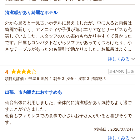
ッフェ朝食付きプラン♪～フリードリンク付き
ツイン
朝のみ
支配人
います。
宿泊価格帯：
16,001～17,000円(大人一人あたり/税込)
次回お越しの際も変わらぬ心地よさと温かいおもてなしでお迎
清潔感があり綺麗なホテル
（返信日：2026/07/27）
えできるよう、万全の準備をしてお待ちしております。
外から見ると一見古いホテルに見えましたが、中に入ると内装は
リッチモンドホテル仙台からの返信
来月のお越しを、スタッフ一同心よりお待ち申し上げておりま
綺麗で新しく、アメニティや子供が遊ぶエリアなどサービスも充
す。
この度はリッチモンドホテル仙台にご宿泊いただき誠にありが
実していました。スタッフの方の案内もわかりやすくて良かった
フロント 岡崎
とうございます。
です。部屋もコンパクトながらソファがあってくつろげたり、小
支配人
また、ご多用のなか温かいお褒めの言葉を数多くお寄せいただ
さなテーブルがあったのも便利で助かりました。お風呂はよくあ
きましたこと、重ねてお礼申し上げます。
（返信日：2026/07/26）
るユニットバスだったので、顔を洗う時に洗面所の受け口？が小
（投稿日：2026/07/24）
他のお客様の口コミをきっかけに当館をお選びいただいたとの
詳しくみる
さくて周りが濡れてしまうかなくらいで特に大きな問題もなかっ
こと、そのご期待にしっかりとお応えでき、「大人も子供も大
宿泊時期：
2026年07月宿泊 (恋人旅行)
たです。ホテルに宿泊する際は清潔感を何よりも重視しているの
満足」とのお声をいただけたことは、私どもにとって最大の誉
4
男性/40代
出張
投稿者：
mmmさん
(女性/20代)
で、その点大変満足でした。
れでございます。
宿泊プラン：
【食事なし】素泊まりシンプルステイ～フリードリンク付き～
項目別評価：
部屋 5
風呂 2
朝食 3
夕食 -
接客 3
清潔感 5
お部屋の清潔感や快適性、備品につきましてご満足いただき、
ダブル
食事なし
宿泊価格帯：
ラウンジでのドリンクやアイス、駄菓子のサービス、キッズス
5,001～6,000円(大人一人あたり/税込)
出張、市内観光におすすめあ
ペースなど、皆様それぞれが楽しく快適にお過ごしいただけた
仙台出張に利用しました。全体的に清潔感があり気持ちよく過ご
リッチモンドホテル仙台からの返信
ご様子を伺い、安心いたしました。
すことができました。
お客様の温かいお言葉を励みに、これからも皆様に安心してお
この度は私どものホテルをご利用いただき、誠にありがとうご
朝食もファミレスでの食事で小さいお子さんがいると喜びそうで
選びいただけるホテルであり続けられるよう努めてまいりま
ざいました。
す。
す。
また、お忙しい中ご感想をお寄せいただき、重ねて御礼申し上
（投稿日：2026/07/24）
またご家族皆様にお会いできる日を、心よりお待ち申し上げて
げます。
おります。
詳しくみる
外観の印象に対し、一歩足を踏み入れた際の館内の雰囲気やお
宿泊時期：
2026年06月宿泊 (出張)