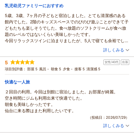
で利用はしませんでしたが、アルコール類含むウェルカムドリン
宿泊価格帯：
8,001～9,000円(大人一人あたり/税込)
にも、より快適な滞在を提供できるよう、一層のサービス向上
乳児幼児ファミリーにおすすめ
クもあるのも良いですね。
に努めてまいります。
リッチモンドホテルはどこもそうですが、室内に備品も一通り使
5歳、3歳、7ヶ月の子どもと宿泊しました。とても清潔感のある
リッチモンドホテル仙台からの返信
またのご来館を、スタッフ一同心よりお待ち申し上げておりま
いたいものがだいたい揃っているので、困ることがないです。テ
館内でした。2階のキッズスペースでのびのび遊ぶことができて子
す。
この度はリッチモンドホテル仙台にご宿泊いただき、誠にあり
レビもアプリ連携できるので自分のアカウントで各種サブスク動
どもたちも楽しそうでした。食べ放題のソフトクリームが食べ放
この度はご投稿頂きまして、誠にありがとうございます。
がとうございます。
画サービスを大画面で見られるのも便利です。
題のレベルではないくらい美味しかったです。
フロント 大島
そして、大変あたたかいご感想をお寄せいただけたこと、重ね
また、ここのホテルは特に館内や室内が新しく、快適に過ごせる
今回リラックスツインに泊まりましたが、5人で寝ても余裕でし
支配人
て御礼申し上げます。
点も良いですね。ホテルフロントの方の対応も良かったです。
た。洗面所はベットの近くにあったので子どもの様子を見ながら
（投稿日：2026/07/30）
今回お泊まりいただいたお部屋が広いと感じていただけたよう
詳しくみる
（返信日：2026/08/05）
仙台のリッチモンドホテルには初めて来ましたが、次にまた仙台
準備できるのは助かりました。ヘアアイロンはサロニア、ドライ
で何よりでございます。
宿泊時期：
2026年07月宿泊 (家族旅行)
に来るときは第一候補に上がるくらい非常に良い宿泊体験でし
ヤーはリファで備え付けられてありました。綺麗ですごくいいお
お部屋でゆったりとおくつろぎいただけたご様子がお伺いで
5
女性/40代
出張
投稿者：
カナさん
(女性/30代)
た。
部屋でした！
き、安堵いたしました。
宿泊プラン：
【じゃらんスペシャルウィーク】【朝食付き】【清掃は3日に
項目別評価：
部屋 5
風呂 -
朝食 5
夕食 -
接客 5
清潔感 5
ただ、玄関？から寝室の部屋の扉までにトイレとお風呂がありま
一度】清掃なしでお得に宿泊！連泊プラン！
また、お部屋にご用意しておりましたお水のペットボトルに関
ツイン
朝のみ
したが、境目がないのでどこまで土足OKなのかなと思いました。
宿泊価格帯：
しましても、ご満足いただけて嬉しく存じます。
16,001～17,000円(大人一人あたり/税込)
快適な一人旅
朝食もとっても美味しかったです。無料で離乳食の提供もありま
しかしながら、お水のペットボトルは期間限定でのご提供でご
したが7ヶ月用のものが乳製品が入っており、持参したものを食べ
２回目の利用。今回は別館に宿泊しました。お部屋が綺麗。
リッチモンドホテル仙台からの返信
ざいました。
させました。バイキングにおかゆ、ゆで卵、ふりかけなどがあれ
空き時間にジムも利用出来て快適でした。
現在は、各フロアにウォーターサーバーを設置しております。
この度は数あるホテルの中よりリッチモンドホテル仙台にご宿
ば子供も食べやすく取り分けてあげられそうだなぁと思いまし
朝食も美味しかったです。
お部屋にはウォーターサーバー用のカラフェ（水差し）をご用
泊頂きまして、誠にありがとうございます。
た。
仙台に来る際はまた利用したいです。
意しておりますので、もし次回ご宿泊いただける機会がござい
嬉しいお言葉をたくさん頂戴でき、大変嬉しく存じます。
家族連れにおすすめとは納得のホテルでした。また仙台にくるこ
（投稿日：2026/07/29）
ましたら、ぜひご利用いただければと存じます。
またお子さまとのご家族のご宿泊、皆様にゆっくりお過ごし頂
とがあったら絶対泊まりたいホテルです。
別館ビジネスラウンジにてご提供しておりますウェルカムドリ
詳しくみる
けたご様子を拝見でき、安堵いたしました。
宿泊時期：
2026年07月宿泊 (出張)
ンクにつきましては、提供時間に限りがあり申し訳ございませ
ご宿泊頂きましたリラックスツインルームも気に入って頂けま
投稿者：
みぃさん
(女性/40代)