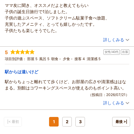
フロント 佐々木
アンパンマンミュージアムへのアクセスの良さも含め、ご家族
した。
ママ友に聞き、オススメだよと教えてもらい
支配人
リッチモンドホテル仙台からの返信
皆様でのご旅行が快適なものとなったのであれば幸いです。
ロイヤルホストでの朝食バイキングはおもったより種類が少なか
子供の誕生日旅行で1泊しました。
また、公式SNSをご覧になり事前にお申し付けいただいたお誕
（返信日：2026/07/25）
この度はリッチモンドホテル仙台にご宿泊いただき、誠にあり
ったかも？でもメインの牛タンがとても美味しく、またフルーツ
子供の遊ぶスペース、ソフトクリーム駄菓子食べ放題、
生日サービスにつきましても、お部屋での風船やプラネタリウ
がとうございます。
が沢山あったのは嬉しかったです！
充実したアメニティ、とっても嬉しかったです。
ムの演出でお子様の特別な日をお祝いするお手伝いができ、大
まず、朝食バイキングの品数につきまして、ご期待に添えなか
ロイヤルホストのジャワカレーやコスモドリアが食べ放題なのは
子供たちも楽しそうでした。
変光栄に存じます。
った部分があり申し訳ございません。また、お子さま向けメニ
とても良かったです！
（投稿日：2026/07/21）
ご家族の大切な記念日の思い出の一部になれたことは、私ども
ュー（ハンバーグや麺類など）に関する心温まるアイデアをご
詳しくみる
子ども向けにハンバーグやふりかけ、麺類などあったら宿泊して
にとっても何よりの喜びでございます。
提案いただき、誠にありがとうございます。いただきました貴
宿泊時期：
2026年07月宿泊 (家族旅行)
なくても食べに行きたいくらいでした！
これからも、パパ・ママには安心を、お子様にはたくさんのワ
重なご意見は、より満足度の高い朝食をご提供できるよう、今
5
女性/40代
出張
投稿者：
きょんさん
(女性/30代)
クワクをお届けできるホテルであり続けられるよう、更なるサ
後のメニュー構成の参考として朝食スタッフへ共有させていた
宿泊プラン：
【朝食付き】～ランチ・ディナーで使えるロイヤルホスト
項目別評価：
部屋 5
風呂 5
朝食 -
夕食 -
接客 4
清潔感 5
ービスの向上に努めてまいります。
5,000円お食事券付き！ホテルステイ満喫プラン～
だきます。
ツイン
朝のみ
お子様の健やかなご成長をお祈りいたしますとともに、また次
宿泊価格帯：
そのような中で、メインの牛タン焼きやフルーツ、ロイヤルホ
23,001～24,000円(大人一人あたり/税込)
駅からは遠いけど
回のお誕生日やご旅行の際にも、ご家族皆様にお会いできる日
ストならではのカレーやドリアをご堪能いただけたことや、ご
駅からちょっと離れてて歩くけど、お部屋の広さや清潔感ははな
をスタッフ一同心よりお待ち申し上げております。
リッチモンドホテル仙台からの返信
宿泊いただいた角部屋での防音面、手ぶらでお越しいただける
まる。別館はコワーキングスペースが使えるのもポイント高い。
フロント 佐々木
ようご用意をしているアメニティや備品にご満足いただけた様
この度はリッチモンドホテル仙台にご宿泊いただき、誠にあり
支配人
（投稿日：2026/07/21）
子を伺い知ることができ、私どもも感無量でございます。
がとうございます。
特にラウンジの清掃や補充といったスタッフの動きにまで目を
（返信日：2026/07/25）
詳しくみる
また、お忙しい中「子連れにオススメ」という大変嬉しいタイ
宿泊時期：
2026年07月宿泊 (出張)
向けていただき、「荷物を軽くして行ける」と実感していただ
トルのクチコミをお寄せいただきましたこと、重ねて御礼申し
投稿者：
せきさん
(女性/40代)
けたことは、現場スタッフにとって何よりの励みとなります。
上げます。
宿泊プラン：
【食事なし】ビジネスにおすすめ～ラウンジ利用・ウェルカム
今後もママやパパ、お子さまにとって「ベストな宿」であり続
ドリンクサービス付～
1
2
3
まずは、お子さまのお誕生日、誠におめでとうございます。
|< 最初
シングル
食事なし
最後 >|
けられるよう、更なるサービスの磨き上げに努めてまいりま
宿泊価格帯：
ご友人からのご紹介をきっかけに、ご家族の大切な記念日のご
10,001～11,000円(大人一人あたり/税込)
す。