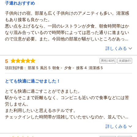
宿泊価格帯：
8,001～9,000円(大人一人あたり/税込)
子連れおすすめ
子供向けの宿。部屋も広く子供向けのアメニティも多い。清潔感
リッチモンドホテル仙台からの返信
もあり接客も良かった。
この度は数あるホテルの中よりリッチモンドホテル仙台にご宿
悪い点を上げるなら、一回のレストランが夕食、朝食時間帯はか
泊頂きまして、誠にありがとうございます。またお忙しい中、
なり混み合っているので時間帯によっては思った通りに進まない
このように細やかな嬉しいご感想をお寄せいただき、スタッフ
ので注意が必要。また。今回他の部屋が騒がしいところがあった
一同心より感謝申し上げます。
ようで騒音がかなり響いており子供が何度も起きたのでストレス
（投稿日：2026/08/05）
アメニティの入浴剤や整髪料、無料のドリンクバー（お部屋で
詳しくみる
を感じた。子連れに特化した宿であるから仕方がないが振動のほ
のコーヒータイム！）などをお気に召していただけて大変光栄
宿泊時期：
2026年07月宿泊 (家族旅行)
か、声も聞こえたので少し残念ではあった。
です。また客室の設備や清潔感についても「あったらいいな」
5
男性/40代
夫婦旅行
投稿者：
仁さん
(男性/40代)
と思っていただけたとのこと、快適にお過ごしいただけて何よ
宿泊プラン：
【食事なし】お子さま連れ歓迎！ドリンクバー・ソフトクリー
項目別評価：
部屋 5
風呂 5
朝食 -
夕食 -
接客 4
清潔感 5
ムバー有！キッズアメニティご用意♪
りでございます。
ツイン
食事なし
宿泊価格帯：
一方で、窓からの眺望（お隣のビルとの距離）や、駅から10分
13,001～14,000円(大人一人あたり/税込)
とても快適に過ごせました！
弱の歩行につきまして、少しご不便をおかけしてしまい申し訳
とても快適に過ごすことができました。
リッチモンドホテル仙台からの返信
ございません。立地や構造上すぐには変えられない部分もござ
駅からそこまで距離もなく、コンビニも近いので食事などには苦
いますが、アメニティや館内の居心地など、その他の面でご満
この度はご家族でリッチモンドホテル仙台にご宿泊頂きまし
労しません。
足いただけるよう、これからもサービスの向上に努めてまいり
て、誠にありがとうございました。
また利用したいと思えるホテルです。
ます。
また、ご滞在中の率直なご感想をお寄せいただき重ねてお礼申
チェックインした時間帯が混雑していたせいなのか、並んでいた
「総合的にはとても満足」「次もまた泊まりたい」という最高
し上げます。
のに自分の後にいた方が先にチェックインの案内をされたのが少
（投稿日：2026/08/02）
のお言葉をいただけることが、私たちにとって何よりの励みで
せっかくのお食事の時間帯にかなり混み合ってしまい、ご予定
詳しくみる
し残念でした。
す。
通りにお進みいただけずご不便をおかけしましたこと、大変申
宿泊時期：
2026年07月宿泊 (夫婦旅行)