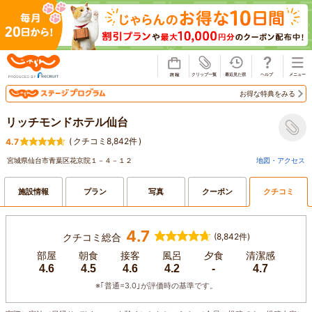
じゃらん
お得な特典をみる
リッチモンドホテル仙台
(
クチコミ8,842件
)
4.7
宮城県仙台市青葉区花京院１－４－１２
地図・アクセス
施設情報
プラン
写真
クーポン
クチコミ
4.7
クチコミ総合
(8,842件)
部屋
朝食
接客
風呂
夕食
清潔感
4.6
4.5
4.6
4.2
-
4.7
※｢普通=3.0｣が評価時の基準です。