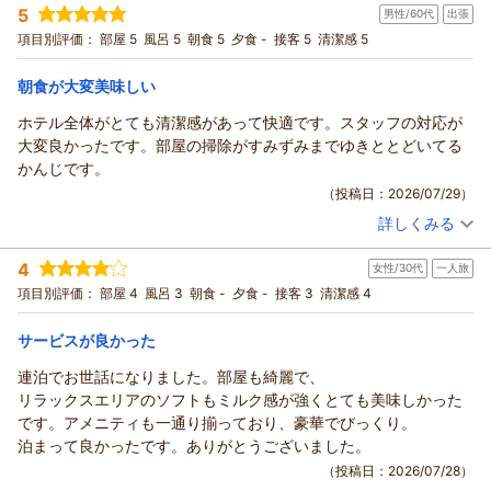
ん。
5
したようで、何よりでございます。
男性/60代
出張
宿泊プラン：
【朝食付き】室数限定！別館リニューアル記念プラン ～ウェ
チェックインの際にお渡ししておりますドリンクチケットには
ルカムドリンクサービス付～
1階「ロイヤルホスト」でのご朝食も満足頂けましたようで、心
シングル
朝のみ
項目別評価：
部屋 5
風呂 5
朝食 5
夕食 -
接客 5
清潔感 5
有効期限があり、期限内であれば次回ご宿泊の際にもお使いい
宿泊価格帯：
より嬉しく存じます。
13,001～14,000円(大人一人あたり/税込)
ただくことが可能でございます。
旅の大きな楽しみである朝のひとときが、お客様にとってご満
朝食が大変美味しい
ウォーターサーバー同様、こちらのご利用もぜひご検討いただ
リッチモンドホテル仙台からの返信
足いただける思い出となったのであれば、私どもにとってもこ
ホテル全体がとても清潔感があって快適です。スタッフの対応が
けますと幸いでございます。
れ以上ない喜びでございます。
この度はリッチモンドホテル仙台を再びご利用いただき、誠に
大変良かったです。部屋の掃除がすみずみまでゆきととどいてる
そして、快適に過ごせた、フロントスタッフの対応が良かった
今後もリッチモンドホテル仙台にまたご宿泊したいと思って頂
ありがとうございます。また、ご多忙のところ温かいクチコミ
かんじです。
とのお言葉、大変嬉しく拝読しております。
けますよう、更なるサービスの向上に努めて参ります。
をお寄せいただきましたこと、重ねて御礼申し上げます。
（投稿日：2026/07/29）
このように感じていただけたこと、今後の大きな励みとなりま
この度は貴重なお時間の中、ご投稿頂きましてありがとうござ
今回は別館にご宿泊いただき、お部屋の清潔さや朝食にご満足
す。
います。
詳しくみる
いただけたようで、スタッフ一同大変嬉しく思っております。
宿泊時期：
2026年07月宿泊 (出張)
さらにはリッチモンドホテル全体をお褒めいただき、大変光栄
お客様のまたのお越しを、スタッフ一同心よりお待ち申し上げ
さらに、ご滞在中の空き時間を活用してジムもご利用され、快
投稿者：
ボスさん
(男性/60代)
に存じます。
4
ております。
女性/30代
一人旅
宿泊プラン：
【朝食付き】ロイヤルホストビュッフェ朝食付きプラン♪～フ
適にお過ごしいただけた様子が伺え、何よりでございます。私
これからもリッチモンドホテルを利用したいと感じていただけ
リードリンク付き
フロント 大島
シングル
朝のみ
項目別評価：
部屋 4
風呂 3
朝食 -
夕食 -
接客 3
清潔感 4
共のホテルの設備を存分にご活用いただき、リフレッシュして
るよう、日々サービスの向上に努めてまいります。
支配人
宿泊価格帯：
12,001～13,000円(大人一人あたり/税込)
いただけましたら嬉しく存じます。
また仙台にお越しの際は、ぜひ私どものホテルをご利用くださ
サービスが良かった
これからも仙台でのご滞在がより素晴らしいものとなるよう、
（返信日：2026/08/01）
いませ。
リッチモンドホテル仙台からの返信
お部屋の維持管理はもちろん、サービスの向上に努めてまいり
連泊でお世話になりました。部屋も綺麗で、
再びお目にかかれますことを、心より楽しみにお待ちしており
ます。
この度はリッチモンドホテル仙台にご宿泊いただき、誠にあり
リラックスエリアのソフトもミルク感が強くとても美味しかった
ます。
次回仙台へお越しの際も、ぜひリッチモンドホテル仙台をお選
がとうございます。
です。アメニティも一通り揃っており、豪華でびっくり。
フロント 岩淵
びいただけますと幸いです。またお会いできます日を、心より
また、各方面にわたる温かいお褒めの言葉をお寄せいただき、
泊まって良かったです。ありがとうございました。
支配人
お待ち申し上げております。
心より御礼申し上げます。
（投稿日：2026/07/28）
（返信日：2026/08/04）
フロント 伊藤
タイトルにも掲げていただきましたご朝食をはじめ、スタッフ