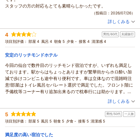
用くださいませ。
まるご感想をお寄せいただき誠にありがとうございます。
スタッフの方の対応もとても素晴らしかったです。
スタッフ一同、心よりお待ち申し上げております。
「非常に綺麗なホテルでした」とのお言葉を頂戴し、スタッフ
（投稿日：2026/07/26）
フロント 岡崎
一同大変嬉しく拝読いたしました。快適にお過ごしいただけた
支配人
詳しくみる
ご様子が伺え、何よりでございます。
宿泊時期：
2026年07月宿泊 (一人旅)
また、ソフトクリームや駄菓子、ドリンクのサービスにつきま
（返信日：2026/07/31）
投稿者：
まきおさん
(女性/50代)
4
してもご満足いただけたとのこと、大変光栄に存じます。ご滞
男性/60代
夫婦旅行
宿泊プラン：
【食事なし】室数限定！別館再開記念プラン ～ウェルカムド
リンクサービス付～
在中のひとときを、少しでも楽しく、ゆったりとお過ごしいた
シングル
食事なし
項目別評価：
部屋 4
風呂 4
朝食 5
夕食 -
接客 4
清潔感 4
宿泊価格帯：
だけるようご用意しておりますので、お楽しみいただけたこと
10,001～11,000円(大人一人あたり/税込)
を嬉しく思っております。
安定のリッチモンドホテル
リッチモンドホテル仙台からの返信
さらに、アメニティにつきましてもご評価いただきありがとう
今回の仙台で数件目のリッチモンド宿泊ですが、いずれも満足し
ございます。お客様に安心して快適にお過ごしいただけるホテ
この度はリッチモンドホテル仙台にご宿泊いただき誠にありが
ております。駅からはちょっとありますが繁華街からホロ酔い加
ルを目指し、設備やサービスの充実に努めておりますので、そ
とうございます。
減で歩けコンビニも途中有り便利です。車は立体なので混雑時注
のようなお言葉をいただけることは私どもにとって大きな励み
また心温まるご感想をお寄せいただき誠にありがとうございま
意!部屋はトイレ風呂セパレート選択で満足でした。フロント階に
となります。
す。
予備枕等コーナー有り追加出来るので枕奉行には助かります。朝
そして、「また仙台に行く際は泊まりたいホテルです」とのお
お部屋の清潔感やスタッフの対応についてお褒めのお言葉をい
食は全国に数件しかないロイヤルホストブッフェ、仙台も良かっ
（投稿日：2026/07/25）
言葉を頂戴できましたことは、何より嬉しく、スタッフ一同の
詳しくみる
ただき、大変嬉しく拝読いたしました。
たですね。
励みになります。次回お越しいただいた際にも、「また泊まっ
ご家族で安心して快適にお過ごしいただける宿を目指しており
宿泊時期：
2026年07月宿泊 (夫婦旅行)
て良かった」と感じていただけるよう、清潔で快適な空間づく
5
ますので、「ファミリーでの利用が多いのも納得」とのお言葉
男性/50代
一人旅
投稿者：
ポプランさん
(男性/60代)
りと心を込めたおもてなしに努めてまいります。
宿泊プラン：
【朝食付き】ロイヤルホストビュッフェ朝食付きプラン♪～フ
は、スタッフ一同にとって何よりの喜びです。
項目別評価：
部屋 5
風呂 5
朝食 5
夕食 -
接客 5
清潔感 5
リードリンク付き
また仙台へお越しの際にお迎えできますことを、スタッフ一同
ツイン
朝のみ
これからも皆様にご満足いただけるサービスを提供できるよう
心より楽しみにお待ちしております。お忙しい中、素敵な口コ
宿泊価格帯：
9,001～10,000円(大人一人あたり/税込)
努めてまいります。
満足度の高い宿泊でした
ミをご投稿いただき誠にありがとうございます。