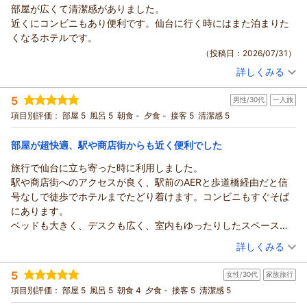
部屋が広くて清潔感がありました。
リッチモンドホテル仙台からの返信
います。
近くにコンビニもあり便利です。仙台に行く時にはまた泊まりた
フロント 大島
この度はリッチモンドホテル仙台にご宿泊いただき、誠にあり
くなるホテルです。
支配人
がとうございます。
（投稿日：2026/07/31）
また、お忙しいところご滞在のご感想をお寄せいただきました
（返信日：2026/08/05）
詳しくみる
こと、心より御礼申し上げます。
宿泊時期：
2026年07月宿泊 (出張)
キッズスペースやフリードリンク、駄菓子コーナーなど、館内
投稿者：
りーさん
(女性/40代)
5
施設をお気に召していただけたようで大変嬉しく拝読いたしま
男性/30代
一人旅
宿泊プラン：
【じゃらんスペシャルウィーク】【朝食付き】ロイヤルホスト
ビュッフェ朝食付きプラン～フリードリンク付き
した。大人の皆様にもお子様を見守りながらご満足いただける
シングル
朝のみ
項目別評価：
部屋 5
風呂 5
朝食 -
夕食 -
接客 5
清潔感 5
宿泊価格帯：
空間を提供できたことは、私どもにとりましても大きな励みと
11,001～12,000円(大人一人あたり/税込)
なります。
部屋が超快適、駅や商店街からも近く便利でした
リッチモンドホテル仙台からの返信
何より、お子様から「ホテルが一番楽しかった」という最高の
旅行で仙台に立ち寄った時に利用しました。
言葉をいただけたこと、そしてご家族の素敵な思い出づくりの
この度はリッチモンドホテル仙台にご宿泊いただき、誠にあり
駅や商店街へのアクセスが良く、駅前のAERと歩道橋経由だと信
お手伝いができたことは、スタッフ一同感無量でございます。
がとうございます。
号なしで徒歩でホテルまでたどり着けます。コンビニもすぐそば
これからもご家族皆様で快適に、そして楽しくお過ごしいただ
また、お忙しい中温かいクチコミをお寄せいただきましたこ
にあります。
けるホテルを目指し、サービスの向上に努めてまいります。
と、重ねて御礼申し上げます。
ベッドも大きく、デスクも広く、室内もゆったりしたスペースが
お客様にまたお会いできるのを楽しみにしております。
お部屋の広さや清潔感、さらには立地の利便性につきましても
あるので何か作業をするにも、荷物の置き場所にも困りません。
（投稿日：2026/07/31）
この度はご投稿頂きまして、誠にありがとうございます。
詳しくみる
お褒めの言葉を頂戴し、スタッフ一同大変嬉しく拝読いたしま
バスルームも広めに取ってあるので、ビジネスホテルにありがち
フロント 大島
した。快適にお過ごしいただけたご様子で、何よりでございま
宿泊時期：
2026年07月宿泊 (一人旅)
な狭いスペースで窮屈な思いをするということもありません。
支配人
5
す。
女性/30代
家族旅行
投稿者：
nk3228さん
(男性/30代)
室内に水のペットボトルのサービスもあるので、そのまま部屋に
宿泊プラン：
【食事なし】室数限定！別館再開記念プラン ～ウェルカムド
「仙台に行く時にはまた泊まりたくなる」というお言葉は、私
（返信日：2026/08/05）
項目別評価：
部屋 5
風呂 5
朝食 4
夕食 -
接客 5
清潔感 5
直行すれば飲み物があるのも地味にありがたい。今回は時間都合
リンクサービス付～
シングル
食事なし
どもにとって最大の励みとなります。次回お越しいただいた際