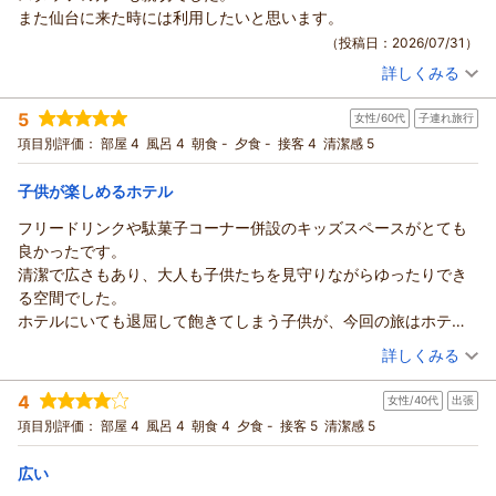
昨年に引き続き、この度もリッチモンドホテル仙台にご宿泊い
また仙台に来た時には利用したいと思います。
またのお越しを、スタッフ一同心よりお待ち申し上げておりま
ただき、誠にありがとうございます。
（投稿日：2026/07/31）
す。
また、お忙しい中温かいクチコミをお寄せいただきましたこ
フロント 岡崎
詳しくみる
と、重ねて御礼申し上げます。
宿泊時期：
2026年07月宿泊 (一人旅)
支配人
お子様とのJRスタンプラリーという大切な夏のご旅行の拠点と
投稿者：
さくちゃんさん
(女性/50代)
5
して、再び当館をお選びいただき大変光栄に存じます。
（返信日：2026/08/05）
女性/60代
子連れ旅行
宿泊プラン：
【食事なし】【清掃は3日に一度】清掃なしでお得に宿泊！連
泊プラン！
当館は駅から少し距離がございますが、キッズコーナーやボー
シングル
食事なし
項目別評価：
部屋 4
風呂 4
朝食 -
夕食 -
接客 4
清潔感 5
宿泊価格帯：
ドゲーム、絵本などの館内施設をご活用いただき、暑い季節で
7,001～8,000円(大人一人あたり/税込)
も快適にお過ごしいただけたご様子を伺い、大変嬉しく拝読い
子供が楽しめるホテル
リッチモンドホテル仙台からの返信
たしました。外に出ずともホテル内でのお時間を楽しく安心し
フリードリンクや駄菓子コーナー併設のキッズスペースがとても
てお過ごしいただけたことは、私どもにとっても励みとなりま
この度はリッチモンドホテル仙台にご宿泊いただき、誠にあり
良かったです。
す。
がとうございます。
清潔で広さもあり、大人も子供たちを見守りながらゆったりでき
「また利用したい」という温かいお言葉を糧に、今後もご家族
お部屋の清潔感や快適さにつきましてご満足いただけたとのこ
る空間でした。
皆様に寄り添った快適な空間とサービスを提供できるよう、一
と、大変嬉しく拝読いたしました。コンパクトなお部屋ではご
ホテルにいても退屈して飽きてしまう子供が、今回の旅はホテル
層努めてまいります。
ざいますが、リラックスしてお過ごしいただけたご様子に安心
が一番楽しかったといっていました。
（投稿日：2026/07/31）
お近くにお越しの際は、是非リッチモンドホテル仙台をご利用
詳しくみる
いたしました。
思い出に残る旅行になりました。
頂ければ幸いでございます。
また、私どもスタッフの対応につきましてもお褒めの言葉を頂
宿泊時期：
2026年07月宿泊 (子連れ旅行)
お客様のまたのご利用をスタッフ一同、心よりお待ちしており
4
戴し、大変励みになっております。
女性/40代
出張
投稿者：
かかさん
(女性/60代)
ます。
宿泊プラン：
【食事なし】素泊まりシンプルステイ～フリードリンク付き～
「また仙台に来た時には利用したい」という温かいお言葉にお
項目別評価：
部屋 4
風呂 4
朝食 4
夕食 -
接客 5
清潔感 5
フロント 大島
ダブル
食事なし
応えできるよう、今後もより快適で心安らぐ空間とサービスの
支配人
宿泊価格帯：
7,001～8,000円(大人一人あたり/税込)
提供に努めてまいります。
広い
この度は貴重なお時間の中、ご投稿頂きましてありがとうござ
（返信日：2026/08/05）