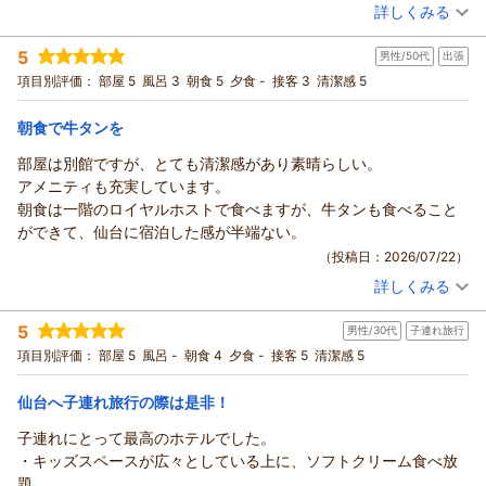
ービスをご提供できるよう、スタッフ一同精進してまいりま
おります。
詳しくみる
また、お忙しい中大変嬉しいご感想をお寄せいただき、重ねて
宿泊時期：
2026年07月宿泊 (その他)
す。
次回また仙台へ出張でお越しの際や、もしご家族でのご旅行の
御礼申し上げます。
投稿者：
ゆーたさん
(男性/40代)
また仙台へお越しの際には、ぜひ私どものホテルへお帰りくだ
5
機会などがございましたら、ぜひ私どものホテルをご利用いた
フロントの雰囲気やお得感についてお褒めいただき光栄に存じ
男性/50代
出張
宿泊プラン：
【食事なし】プライベートSaunaで～ととのい～プラン ～フ
さい。
リードリンク付き～
だけますと幸いです。
ます。
ツイン
食事なし
項目別評価：
部屋 5
風呂 3
朝食 5
夕食 -
接客 3
清潔感 5
お客様のまたのお越しを、心よりお待ち申し上げております。
お客様のまたのお越しを、スタッフ一同心よりお待ち申し上げ
宿泊価格帯：
また、チェックイン時の会計に関するご要望につきましても、
30,001円以上(大人一人あたり/税込)
フロント 佐々木
ております。
お客様にご満足いただけるスムーズな対応ができましたこと、
朝食で牛タンを
支配人
フロント 佐々木
リッチモンドホテル仙台からの返信
私どもも大変嬉しく拝読いたしました。
部屋は別館ですが、とても清潔感があり素晴らしい。
支配人
（返信日：2026/07/26）
どのようなご要望であっても、お客様に寄り添ったおもてなし
日頃より私どものホテルをご愛顧いただき、誠にありがとうご
アメニティも充実しています。
を心がけておりますので、その想いが届いたのであれば幸いで
（返信日：2026/07/26）
ざいます。
朝食は一階のロイヤルホストで食べますが、牛タンも食べること
す。
いつもご利用いただいているお客様からこのような温かいお言
ができて、仙台に宿泊した感が半端ない。
ホテル自慢の駄菓子バーにつきましても、品揃えやラインナッ
葉を頂戴し、スタッフ一同大変嬉しく拝読いたしました。
（投稿日：2026/07/22）
プまで高くご評価いただき大変感激しております。
お部屋はもちろんのこと、サウナにつきましても「清潔感がと
お子様はもちろん、大人のお客様にも童心に帰ってワクワクし
詳しくみる
ても最高」との最高のお褒めをいただき、大変光栄に存じま
宿泊時期：
2026年07月宿泊 (出張)
ていただきたいという想いでご用意しておりますので、「つい
す。
投稿者：
ファイターさん
(男性/50代)
5
沢山食べてしまった」「懐かしい気持ちになれた」とのお言葉
男性/30代
子連れ旅行
宿泊プラン：
【朝食付き】ビジネスにおすすめ～ラウンジ利用・ウェルカム
私どものホテルでは皆様に気持ちよくリフレッシュしていただ
ドリンクサービス付～
は私どもにとって何よりの喜びでございます。
シングル
朝のみ
項目別評価：
部屋 5
風呂 -
朝食 4
夕食 -
接客 5
清潔感 5
けるよう、日々の清掃と衛生管理には特に力を入れております
清潔なお部屋で駄菓子を味わうという、特別でリラックスした
宿泊価格帯：
11,001～12,000円(大人一人あたり/税込)
ので、その点をご評価いただけたことは清掃スタッフにとって
夜をお過ごしいただけたようで何よりでございます。
仙台へ子連れ旅行の際は是非！
も大きな励みとなります。
これからも、いつお越しいただいても心地よいおもてなしと特
リッチモンドホテル仙台からの返信
サウナで日頃の疲れを少しでも癒やしていただけたのであれば
子連れにとって最高のホテルでした。
別な体験をご提供できるよう、更なるサービスの向上に努めて
幸いです。
この度は私どものホテルをご利用いただき、誠にありがとうご
・キッズスペースが広々としている上に、ソフトクリーム食べ放
まいります。
「また利用させてもらいます」という心強いお言葉を糧に、こ
ざいました。
題