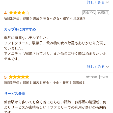
詳しくみる
支配人
の対応につきましてもご満足いただけたご様子で、大変嬉しく
宿泊時期：
2026年07月宿泊 (一人旅)
存じます。
（返信日：2026/08/01）
投稿者：
はーちゃんさん
(女性/30代)
4
男性/20代
夫婦旅行
宿泊プラン：
【食事なし】【清掃は3日に一度】清掃なしでお得に宿泊！連
また、ホテル全体の清潔感へのお言葉は、日夜環境づくりに励
泊プラン！
シングル
食事なし
項目別評価：
部屋 5
風呂 3
朝食 -
夕食 -
接客 4
清潔感 5
んでいる清掃スタッフにとって何よりの励みとなります。
宿泊価格帯：
7,001～8,000円(大人一人あたり/税込)
お客様から頂戴したお言葉を原動力に、これからも快適で心地
カップルにおすすめ
よいホテルであり続けられるよう、スタッフ一丸となってサー
リッチモンドホテル仙台からの返信
ビス向上に努めてまいります。
非常に綺麗なホテルでした。
またお近くへお越しの際は、ぜひご利用くださいませ。
この度はリッチモンドホテル仙台に連泊でご宿泊いただき、誠
ソフトクリーム、駄菓子、飲み物の食べ放題もありかなり充実し
またのお越しを心よりお待ち申し上げております。
にありがとうございます。
ていました。
フロント 岡崎
また、大変温かいお言葉をお寄せいただき、心より御礼申し上
アメニティも完備されており、また仙台に行く際は泊まりたいホ
支配人
げます。
テルです。
ご滞在中、快適にお過ごしいただけたご様子で安心いたしまし
（返信日：2026/07/31）
（投稿日：2026/07/27）
詳しくみる
た。
また、アメニティやリラックスエリアのソフトクリームにつき
宿泊時期：
2026年07月宿泊 (夫婦旅行)
5
ましてお褒めのお言葉をいただき、大変嬉しく存じます。
女性/50代
一人旅
投稿者：
りょうさん
(男性/20代)
宿泊プラン：
【じゃらんスペシャルウィーク】【食事なし】素泊まりシンプ
ご旅行の疲れを癒やすお手伝いができたのでしたら幸いでござ
項目別評価：
部屋 5
風呂 5
朝食 -
夕食 -
接客 5
清潔感 5
ルステイ～フリードリンク付き～
ダブル
食事なし
います。
宿泊価格帯：
6,001～7,000円(大人一人あたり/税込)
「泊まって良かった」という身に余るお言葉を励みに、これか
サービス最高
らもより満足度の高いサービスをご提供できるよう努めてまい
仙台駅から歩いても全く苦にならない距離、お部屋の清潔感、何
リッチモンドホテル仙台からの返信
ります。
よりサービスが素晴らしい！ファミリーでの利用が多いのも納得
お近くへお越しの際は、またぜひわたくしどものホテルをご利
この度はリッチモンドホテル仙台をご利用いただき、また心温
です。