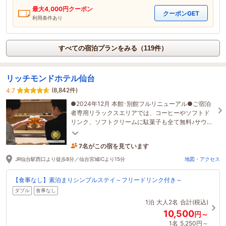
最大
4,000
円クーポン
クーポンGET
利用条件あり
すべての宿泊プランをみる（119件）
リッチモンドホテル仙台
(8,842件)
4.7
●2024年12月 本館･別館フルリニューアル●ご宿泊
者専用リラックスエリアでは、コーヒーやソフトド
リンク、ソフトクリームに駄菓子も全て無料♪サウナ
ルームも誕生！
7名がこの宿を見ています
たった今予約されました
JR仙台駅西口より徒歩8分／仙台宮城ICより15分
地図・アクセス
【食事なし】素泊まりシンプルステイ～フリードリンク付き～
ダブル
食事なし
1泊
大人2名
合計(税込)
10,500
円～
1名
5,250円～