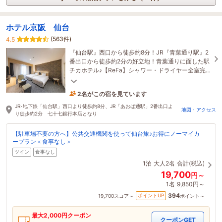
ホテル京阪 仙台
(563件)
4.5
『仙台駅』西口から徒歩約8分！JR『青葉通り駅』2
番出口から徒歩約2分の好立地！青葉通りに面した駅
チカホテル♪【ReFa】シャワー・ドライヤー全室完
備♪
2名がこの宿を見ています
44分前に予約されました
JR･地下鉄「仙台駅」西口より徒歩約8分、JR「あおば通駅」2番出口よ
地図・アクセス
り徒歩約2分 七十七銀行本店となり
【駐車場不要の方へ】公共交通機関を使って仙台旅♪お得にノーマイカ
ープラン＜食事なし＞
ツイン
食事なし
1泊
大人2名
合計(税込)
19,700
円～
1名
9,850円～
394
ポイントUP
19,700
スコア～
ポイント～
最大
2,000
円クーポン
クーポンGET