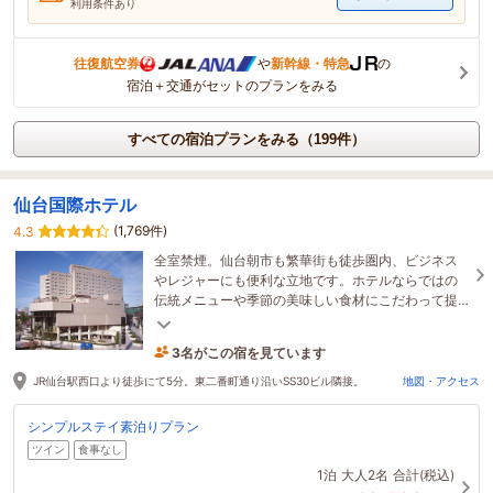
利用条件あり
往復航空券
や
新幹線・特急
の
宿泊＋交通がセットのプランをみる
すべての宿泊プランをみる（199件）
仙台国際ホテル
(1,769件)
4.3
全室禁煙。仙台朝市も繁華街も徒歩圏内、ビジネス
やレジャーにも便利な立地です。ホテルならではの
伝統メニューや季節の美味しい食材にこだわって提
供する【宮城を旅する朝食ビュッフェ】もご賞味く
ださい！
3名がこの宿を見ています
28分前に予約されました
JR仙台駅西口より徒歩にて5分。東二番町通り沿いSS30ビル隣接。
地図・アクセス
シンプルステイ素泊りプラン
ツイン
食事なし
1泊
大人2名
合計(税込)