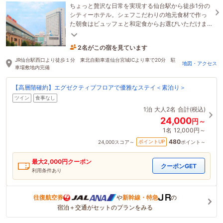
ちょっと贅沢な日常を実現する仙台駅から徒歩1分の
シティーホテル。シェフこだわりの地元食材で作っ
た朝食はビュッフェと和定食からお選びいただけま
す。YouTube・Netflixなど視聴可能TV。
2名がこの宿を見ています
1時間前に予約されました
JR仙台駅西口より徒歩１分 東北自動車道仙台宮城ICより車で20分 駐
地図・アクセス
車場敷地内完備
【高層階確約】エグゼクティブフロアで優雅なステイ＜素泊り＞
ツイン
食事なし
1泊
大人2名
合計(税込)
24,000
円～
1名
12,000円～
480
ポイントUP
24,000
スコア～
ポイント～
最大
2,000
円クーポン
クーポンGET
利用条件あり
往復航空券
や
新幹線・特急
の
宿泊＋交通がセットのプランをみる