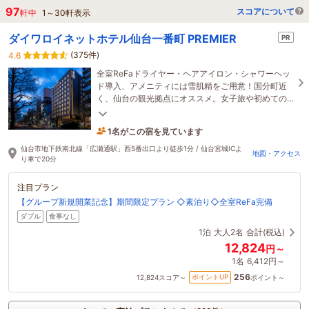
97
スコアについて
軒中
1
～
30
軒表示
ダイワロイネットホテル仙台一番町 PREMIER
PR
(375件)
4.6
全室ReFaドライヤー・ヘアアイロン・シャワーヘッ
ド導入、アメニティには雪肌精をご用意！国分町近
く、仙台の観光拠点にオススメ。女子旅や初めての
仙台旅行に最適。ホテル１Ｆローソン直結。
1名がこの宿を見ています
1時間前に予約されました
仙台市地下鉄南北線「広瀬通駅」西5番出口より徒歩1分 / 仙台宮城ICよ
地図・アクセス
り車で20分
注目プラン
【グループ新規開業記念】期間限定プラン ◇素泊り◇全室ReFa完備
ダブル
食事なし
1泊
大人2名
合計(税込)
12,824
円～
1名
6,412円～
256
ポイントUP
12,824
スコア～
ポイント～