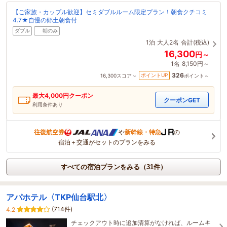
【ご家族・カップル歓迎】セミダブルルーム限定プラン！朝食クチコミ
4.7★自慢の郷土朝食付
ダブル
朝のみ
1泊
大人2名
合計(税込)
16,300
円～
1名
8,150円～
326
ポイントUP
16,300
スコア～
ポイント～
最大
4,000
円クーポン
クーポンGET
利用条件あり
往復航空券
や
新幹線・特急
の
宿泊＋交通がセットのプランをみる
すべての宿泊プランをみる（31件）
アパホテル〈TKP仙台駅北〉
(714件)
4.2
チェックアウト時に追加清算がなければ、ルームキ