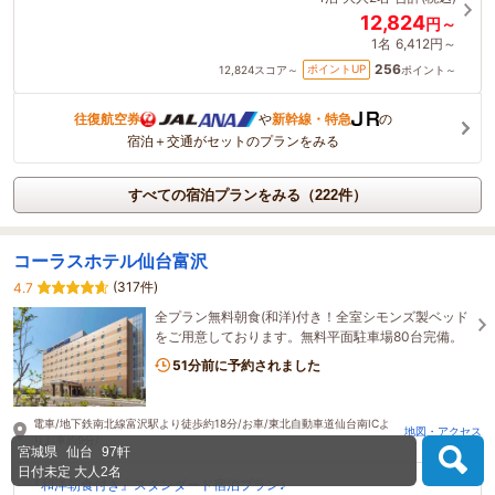
12,824
円～
1名
6,412円～
256
ポイントUP
12,824
スコア～
ポイント～
往復航空券
や
新幹線・特急
の
宿泊＋交通がセットのプランをみる
すべての宿泊プランをみる（222件）
コーラスホテル仙台富沢
(317件)
4.7
全プラン無料朝食(和洋)付き！全室シモンズ製ベッド
をご用意しております。無料平面駐車場80台完備。
51分前に予約されました
電車/地下鉄南北線富沢駅より徒歩約18分/お車/東北自動車道仙台南ICよ
地図・アクセス
りお車約9分/
宮城県
仙台
97軒
日付未定
大人2名
『和洋朝食付き』スタンダード宿泊プラン♪