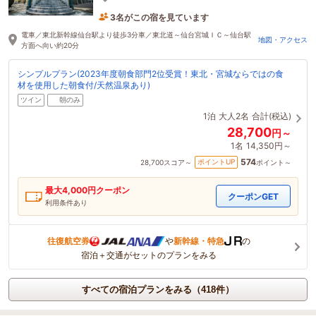
3名がこの宿を見ています
4時間前に予約されました
電車／東北新幹線仙台駅より徒歩3分車／東北道～仙台宮城ＩＣ～仙台駅
地図・アクセス
方面へ向い約20分
シンプルプラン(2023年度朝食部門2位受賞！東北・宮城ならではの食
材を使用した朝食付/天然温泉あり)
ツイン
朝のみ
1泊
大人2名
合計(税込)
28,700
円～
1名
14,350円～
574
ポイントUP
28,700
スコア～
ポイント～
最大
4,000
円クーポン
クーポンGET
利用条件あり
往復航空券
や
新幹線・特急
の
宿泊＋交通がセットのプランをみる
すべての宿泊プランをみる（418件）