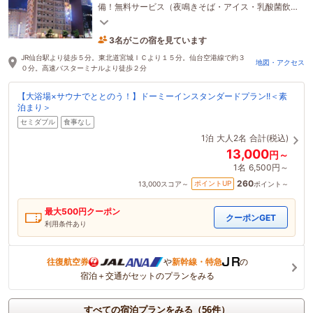
備！無料サービス（夜鳴きそば・アイス・乳酸菌飲
料）提供中！朝食は、海鮮丼と和洋食バイキング♪
3名がこの宿を見ています
1時間前に予約されました
JR仙台駅より徒歩５分。東北道宮城ＩＣより１５分。仙台空港線で約３
地図・アクセス
０分。高速バスターミナルより徒歩２分
【大浴場×サウナでととのう！】ドーミーインスタンダードプラン!!＜素
泊まり＞
セミダブル
食事なし
1泊
大人2名
合計(税込)
13,000
円～
1名
6,500円～
260
ポイントUP
13,000
スコア～
ポイント～
最大
500
円クーポン
クーポンGET
利用条件あり
往復航空券
や
新幹線・特急
の
宿泊＋交通がセットのプランをみる
すべての宿泊プランをみる（56件）