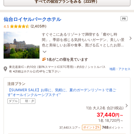
すべての宿泊プランをみる（222件）
仙台ロイヤルパークホテル
PR
(2,405件)
4.5
すぐそこにあるリゾートで満喫する「癒やし時
間」。季節を感じる気持ちいいガーデン、美しい景
色と美味しいお茶や食事、寛げる広々としたお部
屋。喧騒を忘れて非日常に浸る、快適ホテルライ
フ。
1名がこの宿を見ています
12時間前に予約されました
東北道泉IC～約10分 /泉PAスマートIC(ETC専用)～約5分 / シャトルバス
地図・アクセス
有 ※詳細はホテル公式HPをご覧下さい
注目プラン
【SUMMER SALE】お得に、気軽に、夏のガーデンリゾートで過ご
す”オールインクルーシブステイ”
ダブル
朝・夕
1泊
大人2名
合計(税込)
37,440
円～
1名
18,720円～
748
2
ポイント
%
37,440
スコア～
ポイント～