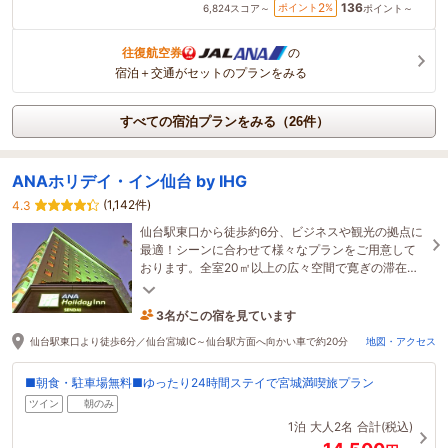
136
2
ポイント
%
6,824
スコア～
ポイント～
往復航空券
の
宿泊＋交通がセットのプランをみる
すべての宿泊プランをみる（26件）
ANAホリデイ・イン仙台 by IHG
(1,142件)
4.3
仙台駅東口から徒歩約6分、ビジネスや観光の拠点に
最適！シーンに合わせて様々なプランをご用意して
おります。全室20㎡以上の広々空間で寛ぎの滞在を
お過ごしください♪
3名がこの宿を見ています
50分前に予約されました
仙台駅東口より徒歩6分／仙台宮城IC～仙台駅方面へ向かい車で約20分
地図・アクセス
■朝食・駐車場無料■ゆったり24時間ステイで宮城満喫旅プラン
ツイン
朝のみ
1泊
大人2名
合計(税込)