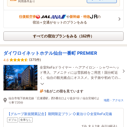
利用条件あり
往復航空券
や
新幹線・特急
の
宿泊＋交通がセットのプランをみる
すべての宿泊プランをみる（162件）
ダイワロイネットホテル仙台一番町 PREMIER
(375件)
4.6
全室ReFaドライヤー・ヘアアイロン・シャワーヘッ
ド導入、アメニティには雪肌精をご用意！国分町近
く、仙台の観光拠点にオススメ。女子旅や初めての
仙台旅行に最適。ホテル１Ｆローソン直結。
1名がこの宿を見ています
1時間前に予約されました
仙台市地下鉄南北線「広瀬通駅」西5番出口より徒歩1分 / 仙台宮城ICよ
地図・アクセス
り車で20分
【グループ新規開業記念】期間限定プラン ◇素泊り◇全室ReFa完備
ダブル
食事なし
1泊
大人2名
合計(税込)