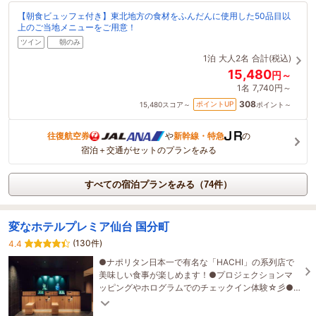
【朝食ビュッフェ付き】東北地方の食材をふんだんに使用した50品目以
上のご当地メニューをご用意！
ツイン
朝のみ
1泊
大人2名
合計(税込)
15,480
円～
1名
7,740円～
308
ポイントUP
15,480
スコア～
ポイント～
往復航空券
や
新幹線・特急
の
宿泊＋交通がセットのプランをみる
すべての宿泊プランをみる（74件）
変なホテルプレミア仙台 国分町
(130件)
4.4
●ナポリタン日本一で有名な「HACHI」の系列店で
美味しい食事が楽しめます！●プロジェクションマ
ッピングやホログラムでのチェックイン体験☆彡●
漫画2,200冊読み放題●全室衣類ケアマシーン完備！