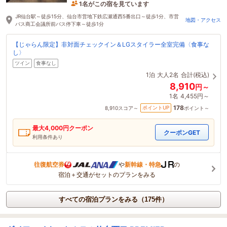
1名がこの宿を見ています
2時間前に予約されました
JR仙台駅～徒歩15分、仙台市営地下鉄広瀬通西5番出口～徒歩1分、市営
地図・アクセス
バス商工会議所前バス停下車～徒歩1分
【じゃらん限定】非対面チェックイン＆LGスタイラー全室完備〈食事な
し〉
ツイン
食事なし
1泊
大人2名
合計(税込)
8,910
円～
1名
4,455円～
178
ポイントUP
8,910
スコア～
ポイント～
最大
4,000
円クーポン
クーポンGET
利用条件あり
往復航空券
や
新幹線・特急
の
宿泊＋交通がセットのプランをみる
すべての宿泊プランをみる（175件）