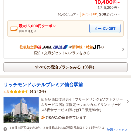
10,400
円～
1名
5,200円～
208
ポイントUP
10,400
スコア～
ポイント～
最大
15,000
円クーポン
クーポンGET
利用条件あり
往復航空券
や
新幹線・特急
の
宿泊＋交通がセットのプランをみる
すべての宿泊プランをみる（98件）
リッチモンドホテルプレミア仙台駅前
(4,343件)
4.6
仙台駅西口徒歩3分！フリードリンク&ソフトクリー
ムサービス宿泊者限定→ウェルカムドリンクサービ
ス&夜食サービス(鴨そば1日限定80食）
7名がこの宿を見ています
1時間前に予約されました
ＪＲ仙台駅西口徒歩3分、ＪＲ仙石線あおば通駅1番出口すぐ！5階がフロ
地図・アクセス