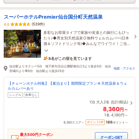
スーパーホテルPremier仙台国分町天然温泉
(539件)
4.6
多彩なお部屋タイプで家族や友達との旅行にもぴっ
たり♪◆男女別天然温泉◇無料ウェルカムバー(日本
酒＆ソフトドリンク等)◆みんなでワイワイ！ご当地
朝食◇女性専用フロア＆ReFaルームも完備
8名がこの宿を見ています
59分前に予約されました
仙台駅よりタクシー5分 地下鉄勾当台公園駅南出口3より徒歩5分 仙台
地図・アクセス
宮城ICより車6分 仙台駅より徒歩25分
【チェーンホテル特集】【素泊まり】期間限定プラン☆天然温泉＆ウェ
ルカムバーあり
シングル
食事なし
1泊
大人2名
合計(税込)
8,360
円～
1名
4,180円～
166
ポイントUP
8,360
スコア～
ポイント～
最大
500
円クーポン
クーポンGET