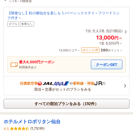
ント6～13階客室
【朝食なし】杜の都仙台を楽しもう♪ベーシックステイ～フリードリン
ク付き～
ダブル
食事なし
1泊
大人2名
合計(税込)
13,000
円～
1名
6,500円～
260
ポイントUP
13,000
スコア～
ポイント～
最大
4,000
円クーポン
クーポンGET
利用条件あり
往復航空券
や
新幹線・特急
の
宿泊＋交通がセットのプランをみる
すべての宿泊プランをみる（192件）
ホテルメトロポリタン仙台
(1,751件)
4.5