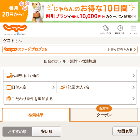
じゃらん
ゲスト
さん
お得な特典をみる
仙台のホテル・旅館・宿泊施設
宮城県 仙台 仙台
日付未定
1部屋 大人2名
こだわり条件を追加する
検索結果
クーポン
地図表示
おすすめ順
安い順