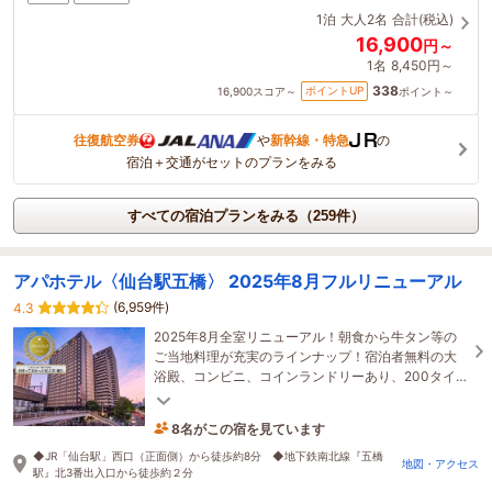
1泊
大人2名
合計(税込)
16,900
円～
1名
8,450円～
338
ポイントUP
16,900
スコア～
ポイント～
往復航空券
や
新幹線・特急
の
宿泊＋交通がセットのプランをみる
すべての宿泊プランをみる（259件）
アパホテル〈仙台駅五橋〉 2025年8月フルリニューアル
(6,959件)
4.3
2025年8月全室リニューアル！朝食から牛タン等の
ご当地料理が充実のラインナップ！宿泊者無料の大
浴殿、コンビニ、コインランドリーあり、200タイ
トル以上の映画など宿泊者は無料で見放題！
8名がこの宿を見ています
たった今予約されました
◆JR「仙台駅」西口（正面側）から徒歩約8分 ◆地下鉄南北線『五橋
地図・アクセス
駅』北3番出入口から徒歩約２分