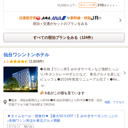
210
ポイントUP
10,500
スコア～
ポイント～
往復航空券
や
新幹線・特急
の
宿泊＋交通がセットのプランをみる
すべての宿泊プランをみる（124件）
仙台ワシントンホテル
(2,859件)
4.5
●名物【ワシン丼】みやぎサーモンなど海鮮たっぷ
り♪牛タンカレーやずんだなど、東北グルメを楽しむ
ビュッフェ●2025年客室リニューアル完了！●ReFa
完備＆雑誌・漫画読み放題の【レディースルーム】
5名がこの宿を見ています
1時間前に予約されました
■徒歩：JR仙台駅西口より約3分■車:仙台宮城ICより約15分■空港：仙台
地図・アクセス
空港アクセス線で仙台駅まで約25分
★タイムセール：朝食付★【最大50％OFF！】みやぎサーモンたっぷり
♪名物ワシン丼ほか東北グルメ満載
ダブル
朝のみ