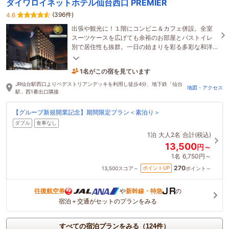
ダイワロイネットホテル仙台西口 PREMIER
(396件)
4.6
出張や観光に！１階にコンビニ＆カフェ併設。全室
スーツケースを広げても余裕のお部屋とバストイレ
別で居住性も抜群。一日の始まりを彩る多彩な和洋
ビュッフェ朝食で、心やすらぐ特別な寛ぎの時間を♪
1名がこの宿を見ています
24分前に予約されました
JR仙台駅西口よりペデストリアンデッキを利用し徒歩4分、地下鉄「仙台
地図・アクセス
駅」西1番出口隣接
【グループ新規開業記念】期間限定プラン＜素泊り＞
ダブル
食事なし
1泊
大人2名
合計(税込)
13,500
円～
1名
6,750円～
270
ポイントUP
13,500
スコア～
ポイント～
往復航空券
や
新幹線・特急
の
宿泊＋交通がセットのプランをみる
すべての宿泊プランをみる（124件）