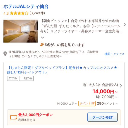
ホテルJALシティ仙台
(3,243件)
4.3
【朝食ビュッフェ】自分で作れる海鮮丼や仙台名物
「ずんだ餅･ずんだミルク」も◎【レディースルーム
有り】リファドライヤー・美容スチーマー全室完備
♪【アクセス◎】仙台駅からのルートはギャラリーへ
5名がこの宿を見ています
59分前に予約されました
仙台駅西口より徒歩3分。AER北東に新設された階段を下り、宮城野橋
地図・アクセス
（旧X橋）の下をくぐりホテル正面玄関へ
【じゃらん限定！ダブルベッドプラン】朝食付★カップルにオススメ★
嬉しい12時レイトアウト♪
ダブル
朝のみ
1泊
大人2名
合計(税込)
14,000
円～
1名
7,000円～
280
ポイントUP
14,000
スコア～
ポイント～
最大
2,000
円クーポン
クーポンGET
利用条件あり