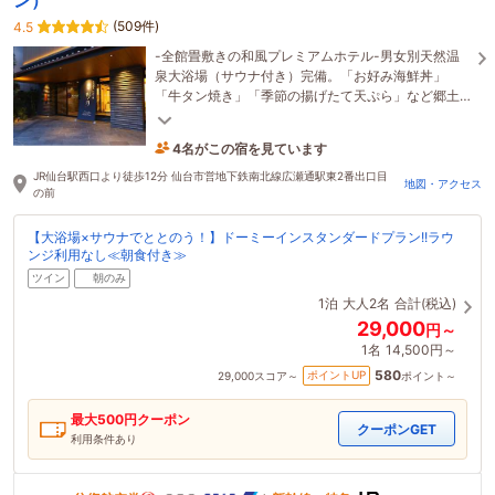
(509件)
4.5
-全館畳敷きの和風プレミアムホテル-男女別天然温
泉大浴場（サウナ付き）完備。「お好み海鮮丼」
「牛タン焼き」「季節の揚げたて天ぷら」など郷土
料理を取り入れた朝食バイキングが自慢です♪
4名がこの宿を見ています
50分前に予約されました
JR仙台駅西口より徒歩12分 仙台市営地下鉄南北線広瀬通駅東2番出口目
地図・アクセス
の前
【大浴場×サウナでととのう！】ドーミーインスタンダードプラン!!ラウ
ンジ利用なし≪朝食付き≫
ツイン
朝のみ
1泊
大人2名
合計(税込)
29,000
円～
1名
14,500円～
580
ポイントUP
29,000
スコア～
ポイント～
最大
500
円クーポン
クーポンGET
利用条件あり