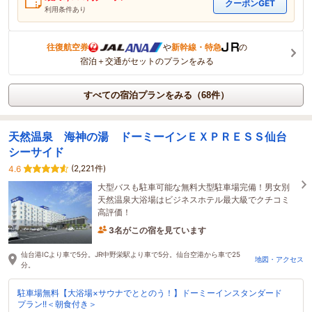
クーポンGET
利用条件あり
往復航空券
や
新幹線・特急
の
宿泊＋交通がセットのプランをみる
すべての宿泊プランをみる（68件）
天然温泉 海神の湯 ドーミーインＥＸＰＲＥＳＳ仙台
シーサイド
(2,221件)
4.6
大型バスも駐車可能な無料大型駐車場完備！男女別
天然温泉大浴場はビジネスホテル最大級でクチコミ
高評価！
3名がこの宿を見ています
たった今予約されました
仙台港ICより車で5分。JR中野栄駅より車で5分。仙台空港から車で25
地図・アクセス
分。
駐車場無料【大浴場×サウナでととのう！】ドーミーインスタンダード
プラン!!＜朝食付き＞