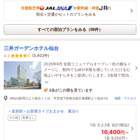
往復航空券
や
新幹線・特急
の
宿泊＋交通がセットのプランをみる
すべての宿泊プランをみる（88件）
三井ガーデンホテル仙台
(3,402件)
4.3
2025年6月 全面リニューアルオープン！杜の都をイ
メージし、館内でも緑や木陰を感じていただける心
地よいやすらぎをご提供いたします。3名様で宿泊で
きる客室も多くファミリーでのご利用にもお勧め。
3名がこの宿を見ています
1時間前に予約されました
JR仙台駅西口より徒歩１２分・市営地下鉄南北線広瀬通駅より徒歩1分
地図・アクセス
＜直前割＞お部屋タイプおまかせ 素泊り
その他
食事なし
1泊
大人2名
合計(税込)
16,400
円～
1名
8,200円～