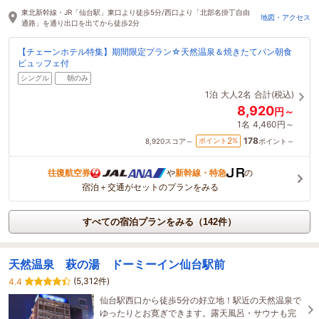
38分前に予約されました
東北新幹線・JR「仙台駅」東口より徒歩5分/西口より「北部名掛丁自由
地図・アクセス
通路」を通り出口を出てから徒歩2分
【チェーンホテル特集】期間限定プラン☆天然温泉＆焼きたてパン朝食
ビュッフェ付
シングル
朝のみ
1泊
大人2名
合計(税込)
8,920
円～
1名
4,460円～
178
2
ポイント
%
8,920
スコア～
ポイント～
往復航空券
や
新幹線・特急
の
宿泊＋交通がセットのプランをみる
すべての宿泊プランをみる（142件）
天然温泉 萩の湯 ドーミーイン仙台駅前
(5,312件)
4.4
仙台駅西口から徒歩5分の好立地！駅近の天然温泉で
ゆったりとお寛ぎできます。露天風呂・サウナも完