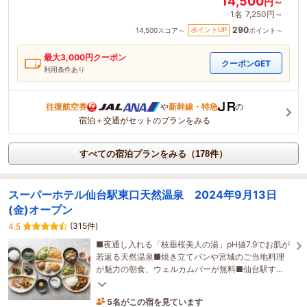
14,500
円～
1名
7,250円～
290
ポイントUP
14,500
スコア～
ポイント～
最大
3,000
円クーポン
クーポンGET
利用条件あり
往復航空券
や
新幹線・特急
の
宿泊＋交通がセットのプランをみる
すべての宿泊プランをみる（178件）
スーパーホテル仙台駅東口天然温泉 2024年9月13日
(金)オープン
(315件)
4.5
■夜通し入れる「枝垂桜美人の湯」pH値7.9でお肌が
若返る天然温泉■焼き立てパンや宮城のご当地料理
が魅力の朝食、ウェルカムバーが無料■仙台駅す
ぐ、ぐっすり快眠、全館禁煙にこだわったホテル♪
5名がこの宿を見ています