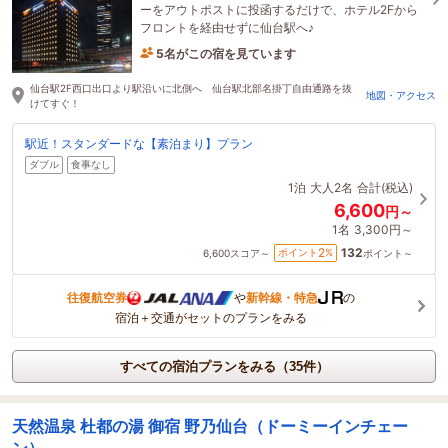
ーをアウトポストに投函するだけで、ホテル2Fから
フロントを経由せずに仙台駅へ♪
5名がこの宿を見ています
たった今予約されました
仙台駅2F西口出口より駅沿いに北側へ 仙台駅北部名掛丁自由通路を抜
地図・アクセス
けてすぐ！
駅近！スタンダードな【素泊まり】プラン
ダブル
食事なし
1泊
大人2名
合計(税込)
6,600
円～
1名
3,300円～
132
2
ポイント
%
6,600
スコア～
ポイント～
往復航空券
や
新幹線・特急
の
宿泊＋交通がセットのプランをみる
すべての宿泊プランをみる（35件）
天然温泉 杜都の湯 御宿 野乃仙台（ドーミーインチェー
ン）