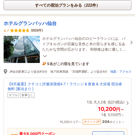
すべての宿泊プランをみる（222件）
ホテルグランバッハ仙台
(669件)
4.7
ホテルグランバッハ仙台のロビーラウンジには、パ
イプオルガンの荘厳な音色と木の安らぎを感じるあ
たたかな空間が広がります。 和朝食は体に優しく、
東北の滋味をたっぷり味わっていただける逸品で
す。
5名がこの宿を見ています
1時間前に予約されました
JR仙台駅東口より徒歩約5分 地下鉄東西線 「宮城野通駅」より徒歩4分
地図・アクセス
【8月厳選】クチコミ評価清潔感4.7！ラウンジ & 夜食 & 大浴場 宿泊者
無料 [素泊まり ]
ダブル
食事なし
1泊
大人2名
合計(税込)
10,200
円～
1名
5,100円～
204
ポイントUP
10,200
スコア～
ポイント～
最大
8,000
円クーポン