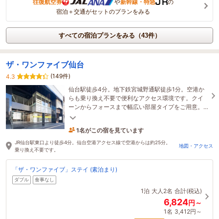
往復航空券
や
新幹線・特急
の
宿泊＋交通がセットのプランをみる
すべての宿泊プランをみる（43件）
ザ・ワンファイブ仙台
(149件)
4.3
仙台駅徒歩4分。地下鉄宮城野通駅徒歩1分。空港か
らも乗り換え不要で便利なアクセス環境です。クイ
ーンからフォースまで幅広い部屋タイプをご用意。
木のぬくもり溢れるロビーで皆さまをお迎えしま
す。
1名がこの宿を見ています
1時間前に予約されました
JR仙台駅東口より徒歩4分。仙台空港アクセス線で空港からは約25分。
地図・アクセス
乗り換え不要です。
「ザ・ワンファイブ」ステイ (素泊まり)
ダブル
食事なし
1泊
大人2名
合計(税込)
6,824
円～
1名
3,412円～