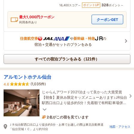
328
ポイントUP
16,400
スコア～
ポイント～
最大
1,000
円クーポン
クーポンGET
利用条件あり
往復航空券
や
新幹線・特急
の
宿泊＋交通がセットのプランをみる
すべての宿泊プランをみる（121件）
アルモントホテル仙台
(1,035件)
4.6
じゃらんアワード2021泊まって良かった大賞受賞
【朝食】夏休み限定キッズメニューあります♪JR仙台
駅西口出口より徒歩約5分！先着順で有料駐車場併設
しています（高さ2M・幅1.85・全長5M）
2名がこの宿を見ています
2時間前に予約されました
ＪＲ仙台駅西口出口より徒歩約5分・お車でお越しの際は東北自動車道
地図・アクセス
「仙台宮城ＩＣ」より約10分