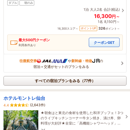
ダブル
朝のみ
1泊
大人2名
合計(税込)
16,300
円～
1名
8,150円～
326
ポイントUP
16,300
スコア～
ポイント～
最大
500
円クーポン
クーポンGET
利用条件あり
往復航空券
や
新幹線・特急
の
宿泊＋交通がセットのプランをみる
すべての宿泊プランをみる（77件）
ホテルモントレ仙台
(2,643件)
4.4
★朝食はと東北の食材を使用した和洋ブッフェ！3つ
のライブキッチンコーナー牛タン焼き、漬け丼、卵
料理が大好評★全室に「高機能シャワーヘッド」導
入★全室禁煙(喫煙ブースあり)