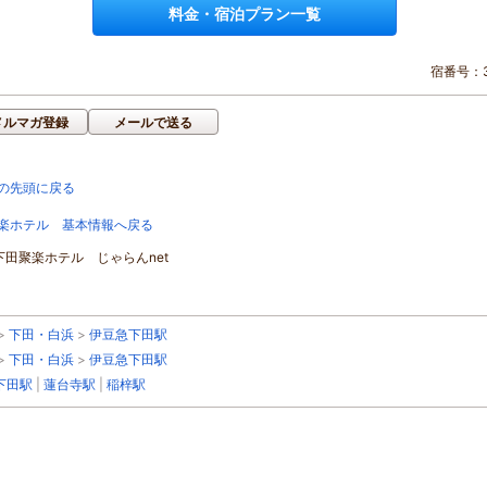
料金・宿泊プラン一覧
宿番号：3
メルマガ登録
メールで送る
の先頭に戻る
楽ホテル 基本情報へ戻る
]下田聚楽ホテル じゃらんnet
>
下田・白浜
>
伊豆急下田駅
>
下田・白浜
>
伊豆急下田駅
下田駅
|
蓮台寺駅
|
稲梓駅