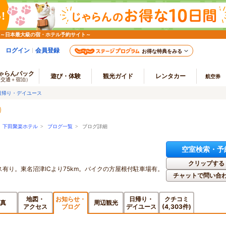
 ～日本最大級の宿・ホテル予約サイト～
ログイン
会員登録
お得な特典をみる
ゃらんパック
遊び・体験
観光ガイド
レンタカー
航空券
（交通＋宿泊）
日帰り・デイユース
>
下田聚楽ホテル
>
ブログ一覧
> ブログ詳細
空室検索・予
クリップする
バス有り。東名沼津ICより75km。バイクの方屋根付駐車場有。
チャットで問い合
地図・
お知らせ・
日帰り・
クチコミ
真
周辺観光
アクセス
ブログ
デイユース
(4,303件)