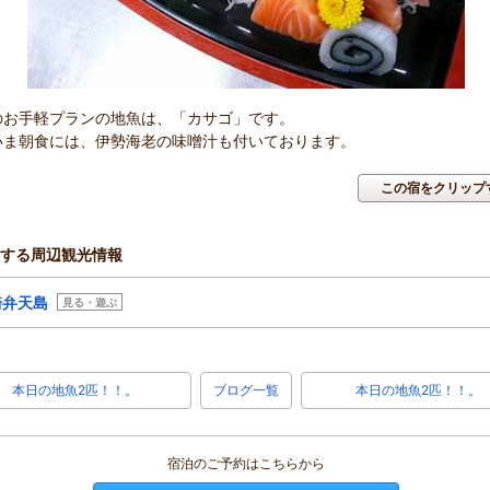
のお手軽プランの地魚は、「カサゴ」です。
いま朝食には、伊勢海老の味噌汁も付いております。
この宿をクリップ
する周辺観光情報
崎弁天島
見る・遊ぶ
本日の地魚2匹！！。
ブログ一覧
本日の地魚2匹！！。
宿泊のご予約はこちらから