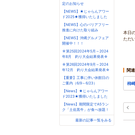
定のお知らせ
【NEWS】★じゃらんアワー
ド2025★獲得いたしました
【NEWS】心のバリアフリー
推進に向けた取り組み
本日
【NEWS】沖縄グルメフェア
ただ
開催中！！！
☆第25回2024年5月～2024
年8月 釣り大会結果発表☆
☆第26回2024年9月～2024
年12月 釣り大会結果発表☆
関連
【重要】工事に伴い休館日の
ご案内（6/9～6/23）
柿
【News】★じゃらんアワー
ド2023★獲得いたしました
【News】期間限定でA5ラン
ク「土佐黒牛」が食べ放題！
最新の記事一覧をみる