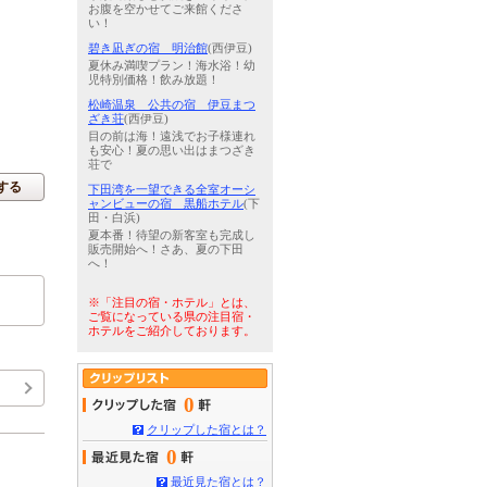
お腹を空かせてご来館くださ
い！
碧き凪ぎの宿 明治館
(西伊豆)
夏休み満喫プラン！海水浴！幼
児特別価格！飲み放題！
松崎温泉 公共の宿 伊豆まつ
ざき荘
(西伊豆)
目の前は海！遠浅でお子様連れ
も安心！夏の思い出はまつざき
荘で
する
下田湾を一望できる全室オーシ
ャンビューの宿 黒船ホテル
(下
田・白浜)
夏本番！待望の新客室も完成し
販売開始へ！さあ、夏の下田
へ！
※「注目の宿・ホテル」とは、
ご覧になっている県の注目宿・
ホテルをご紹介しております。
0
クリップした宿とは？
0
最近見た宿とは？