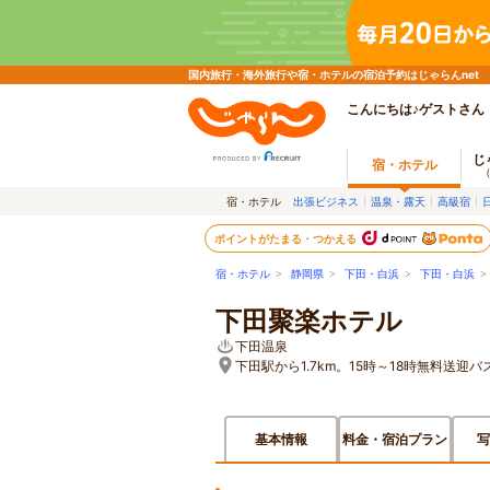
国内旅行・海外旅行や宿・ホテルの宿泊予約はじゃらんnet
こんにちは♪ゲストさん
じ
宿・ホテル
宿・ホテル
出張ビジネス
温泉・露天
高級宿
ポイントがたまる・つかえる
宿・ホテル
>
静岡県
>
下田・白浜
>
下田・白浜
下田聚楽ホテル
下田温泉
下田駅から1.7km。15時～18時無料送迎
基本情報
料金・宿泊プラン
写