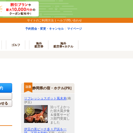
サイトのご利用方法
ヘルプ/問い合わせ
予約照会・変更・キャンセル
マイページ
海外
海外
ゴルフ
航空券
航空券+ホテル
約
静岡県の宿・ホテル[PR]
リフレッシュスポット風未来
(南
伊豆)
わせる
泊ってよかっ
た宿大賞夕食
＆接客サービ
ス部門受賞し
ました
伊豆の美ビーチ多々戸浜を一