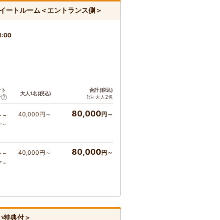
イートルーム＜エントランス側＞
1:00
ント
合計(税込)
大人1名(税込)
1泊 大人2名
ア
80,000
40,000円～
円～
ト～
ア～
80,000
40,000円～
円～
ト～
ア～
い特典付＞