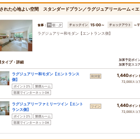
された心地よい空間 スタンダードプラン／ラグジュアリールーム＜エ
15:00～
～1
チェックイン
チェックアウト
食事：
朝・夕
ラグジュアリー和モダン【エントランス側】
加算予定ポイ
屋タイプ・詳細
加算予定スコ
ラグジュアリー和モダン【エントランス
1,440
ポイン
和洋室
側】
72,000スコ
ポイント2%
禁煙ルーム
部屋でインターネットOK
ラグジュアリーファミリーツイン【エント
1,440
ポイン
ツイン
ランス側】
72,000スコ
ポイント2%
禁煙ルーム
部屋でインターネットOK