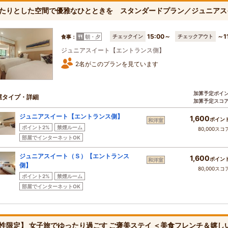
たりとした空間で優雅なひとときを スタンダードプラン／ジュニアス
15:00～
～1
チェックイン
チェックアウト
食事：
朝・夕
ジュニアスイート【エントランス側】
2名がこのプランを見ています
加算予定ポイ
屋タイプ・詳細
加算予定スコ
ジュニアスイート【エントランス側】
1,600
ポイン
和洋室
ポイント2%
禁煙ルーム
80,000スコ
部屋でインターネットOK
ジュニアスイート（Ｓ）【エントランス
1,600
ポイン
和洋室
側】
80,000スコ
ポイント2%
禁煙ルーム
部屋でインターネットOK
性限定】 女子旅でゆったり過ごす ご褒美ステイ ＜美食フレンチ＆嬉し