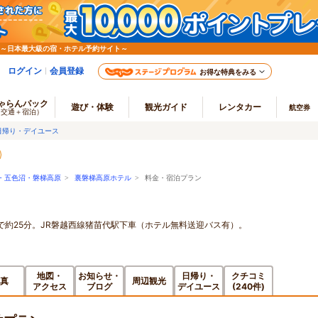
 ～日本最大級の宿・ホテル予約サイト～
ログイン
会員登録
お得な特典をみる
ゃらんパック
遊び・体験
観光ガイド
レンタカー
航空券
（交通＋宿泊）
日帰り・デイユース
・五色沼・磐梯高原
>
裏磐梯高原ホテル
> 料金・宿泊プラン
で約25分。JR磐越西線猪苗代駅下車（ホテル無料送迎バス有）。
地図・
お知らせ・
日帰り・
クチコミ
真
周辺観光
アクセス
ブログ
デイユース
(240件)