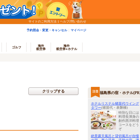
サイトのご利用方法
ヘルプ/問い合わせ
予約照会・変更・キャンセル
マイページ
海外
海外
ゴルフ
航空券
航空券+ホテル
クリップする
福島県の宿・ホテル[PR
ホテルリステル猪苗代ウイング
タワー
(猪苗代・表磐梯)
特別な日には
料理長渾身の
創作西洋料理
コースをどう
ぞ
絶景露天風呂と貸切風呂が自慢