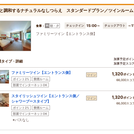
と調和するナチュラルなしつらえ スタンダードプラン／ツインルーム
15:00～
～1
チェックイン
チェックアウト
食事：
朝・夕
ファミリーツイン【エントランス側】
加算予定ポイ
屋タイプ・詳細
加算予定スコ
ファミリーツイン【エントランス側】
1,320
ポイン
ツイン
ポイント2%
禁煙ルーム
66,000スコ
部屋でインターネットOK
スタイリッシュツイン【エントランス側／
1,320
ポイン
ツイン
シャワーブースタイプ】
66,000スコ
ポイント2%
禁煙ルーム
部屋でインターネットOK
※バスなし