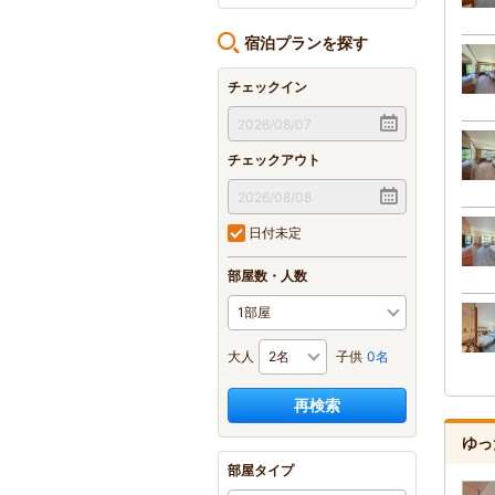
宿泊プランを探す
チェックイン
チェックアウト
日付未定
部屋数・人数
大人
子供
0名
再検索
ゆっ
部屋タイプ