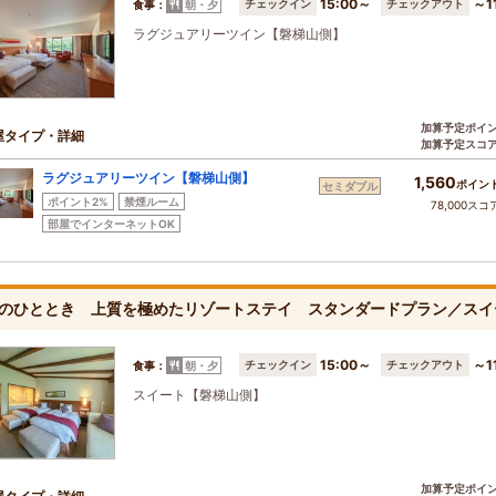
15:00～
～1
チェックイン
チェックアウト
食事：
朝・夕
ラグジュアリーツイン【磐梯山側】
加算予定ポイ
屋タイプ・詳細
加算予定スコ
ラグジュアリーツイン【磐梯山側】
1,560
ポイン
セミダブル
ポイント2%
禁煙ルーム
78,000スコ
部屋でインターネットOK
のひととき 上質を極めたリゾートステイ スタンダードプラン／スイ
15:00～
～1
チェックイン
チェックアウト
食事：
朝・夕
スイート【磐梯山側】
加算予定ポイ