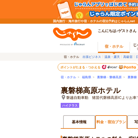
国内旅行・海外旅行や宿・ホテルの宿泊予約はじゃらんnet
こんにちは♪ゲストさん
じ
宿・ホテル
宿・ホテル
出張ビジネス
温泉・露天
高級宿
ポイントがたまる・つかえる
宿・ホテル
>
福島県
>
裏磐梯・磐梯高原
>
裏磐梯
裏磐梯高原ホテル
磐越自動車動 猪苗代磐梯高原ICよりお車
ハイクラス
基本情報
料金・宿泊プラン
写