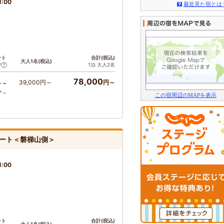
1:00
最近見た宿とは
ント
合計(税込)
大人1名(税込)
1泊 大人2名
ア
78,000
39,000円～
円～
ト～
ア～
この宿周辺のMAPを表示
ート＜磐梯山側＞
1:00
ント
合計(税込)