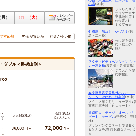
の宿 東山温泉 庄助の宿 瀧
の湯
(会津)
じゃらんオブ
ザイヤー☆★
カレンダー
東北地区第１
0（月）
8/11（火）
から選択
位受賞♪１１
５０室★☆
旬樹庵 湯めし いづみや
(福
島・二本松)
すすめ順
料金が安い順
料金が高い順
秋は贅を楽し
む《摺上の
膳》
アクティビティペンション シャ
・ダブル＜磐梯山側＞
レー裏磐梯
(裏磐梯・磐梯高原)
テラスから望
む磐梯山
1:00
客室専用露天風呂付のスイート
ルーム はなれ 松島閣
(会津)
２０１２年７月リニューアル♪
室専用露天風呂付スイート♪
貸別荘＆コテージ オール・リ
ント
合計(税込)
大人1名(税込)
ゾート・サービス
(猪苗代・表
1泊 大人2名
ア
梯)
グランピングコテージでＢＢＱ
72,000
36,000円～
円～
ト～
＆焚き火を満喫♪お得なクーポ
も
ア～