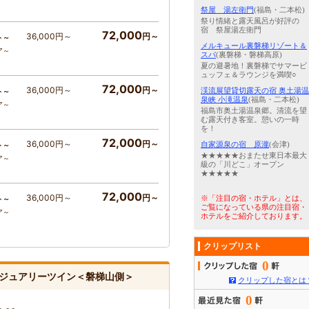
祭屋 湯左衛門
(福島・二本松)
祭り情緒と露天風呂が好評の
宿 祭屋湯左衛門
72,000
36,000円～
円～
ト～
メルキュール裏磐梯リゾート＆
ア～
スパ
(裏磐梯・磐梯高原)
夏の避暑地！裏磐梯でサマービ
ュッフェ＆ラウンジを満喫○
72,000
36,000円～
円～
渓流展望貸切露天の宿 奥土湯温
ト～
泉峡 小滝温泉
(福島・二本松)
ア～
福島市奥土湯温泉郷。清流を望
む露天付き客室。憩いの一時
を！
72,000
36,000円～
円～
自家源泉の宿 原瀧
(会津)
ト～
★★★★★おまたせ東日本最大
ア～
級の「川どこ」オープン
★★★★★
72,000
36,000円～
円～
※「注目の宿・ホテル」とは、
ト～
ご覧になっている県の注目宿・
ア～
ホテルをご紹介しております。
クリップリスト
0
ジュアリーツイン＜磐梯山側＞
クリップした宿とは
0