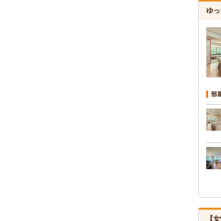
ゆっ
部
【女