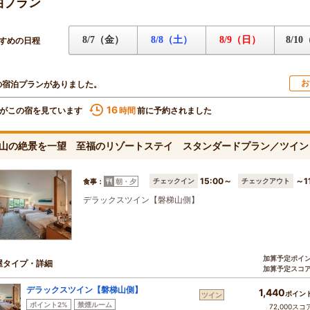
泊プラン
8/7（金）
8/8（土）
8/9（日）
8/1
すめの日程
お
の宿泊プランがありました。
16
がこの宿を見ています
前に予約されました
時間
山の絶景を一望 至福のリゾートステイ スタンダードプラン／ツイン
15:00～
～1
チェックイン
チェックアウト
食事：
朝・夕
デラックスツイン【磐梯山側】
加算予定ポイ
屋タイプ・詳細
加算予定スコ
デラックスツイン【磐梯山側】
1,440
ポイン
ツイン
ポイント2%
禁煙ルーム
72,000スコ