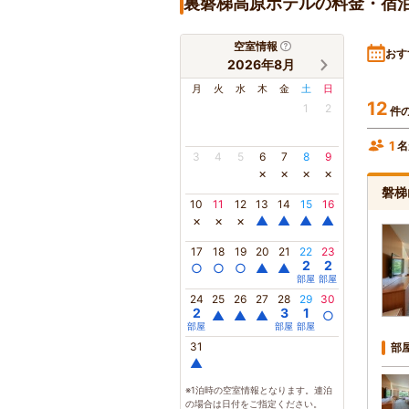
裏磐梯高原ホテルの料金・宿
空室情報
おす
2026年8月
月
火
水
木
金
土
日
12
1
2
件
1
名
3
4
5
6
7
8
9
×
×
×
×
磐梯
10
11
12
13
14
15
16
×
×
×
▲
▲
▲
▲
17
18
19
20
21
22
23
2
2
○
○
○
▲
▲
部屋
部屋
24
25
26
27
28
29
30
2
3
1
▲
▲
▲
○
部屋
部屋
部屋
31
部
▲
※1泊時の空室情報となります。連泊
の場合は日付をご指定ください。