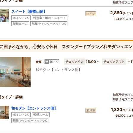
屋タイプ・詳細
加算予定スコ
スイート【磐梯山側】
2,880
ポイン
ツイン
ポイント2%
特別室・離れ・スイート
144,000スコ
禁煙ルーム
部屋でインターネットOK
に囲まれながら、心安らぐ休日 スタンダードプラン／和モダン＜エン
15:00～
～1
チェックイン
チェックアウト
食事：
朝・夕
和モダン【エントランス側】
加算予定ポイ
屋タイプ・詳細
加算予定スコ
和モダン【エントランス側】
1,320
ポイン
和洋室
ポイント2%
禁煙ルーム
66,000スコ
部屋でインターネットOK