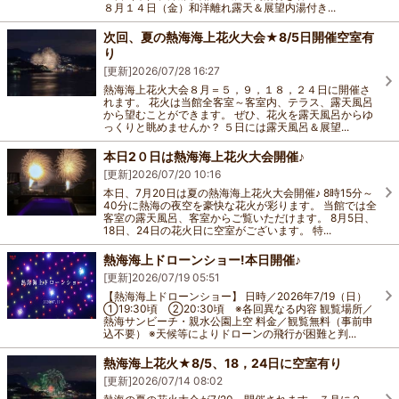
８月１４日（金）和洋離れ露天＆展望内湯付き...
次回、夏の熱海海上花火大会★8/5日開催空室有
り
[更新]
2026/07/28 16:27
熱海海上花火大会８月＝５，９，１８，２４日に開催さ
れます。 花火は当館全客室～客室内、テラス、露天風呂
から望むことができます。 ぜひ、花火を露天風呂からゆ
っくりと眺めませんか？ ５日には露天風呂＆展望...
本日2０日は熱海海上花火大会開催♪
[更新]
2026/07/20 10:16
本日、7月20日は夏の熱海海上花火大会開催♪ 8時15分～
40分に熱海の夜空を豪快な花火が彩ります。 当館では全
客室の露天風呂、客室からご覧いただけます。 8月5日、
18日、24日の花火日に空室がございます。 特...
熱海海上ドローンショー!本日開催♪
[更新]
2026/07/19 05:51
【熱海海上ドローンショー】 日時／2026年7/19（日）
①19:30頃 ②20:30頃 ※各回異なる内容 観覧場所／
熱海サンビーチ・親水公園上空 料金／観覧無料（事前申
込不要） ※天候等によりドローンの飛行が困難と判...
熱海海上花火★8/5、18，24日に空室有り
[更新]
2026/07/14 08:02