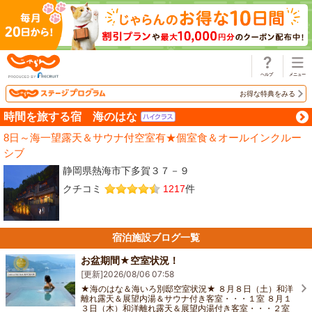
じゃらん
お得な特典をみる
時間を旅する宿 海のはな
8日～海一望露天＆サウナ付空室有★個室食＆オールインクルー
シブ
静岡県熱海市下多賀３７－９
クチコミ
1217
件
宿泊施設ブログ一覧
お盆期間★空室状況！
[更新]
2026/08/06 07:58
★海のはな＆海いろ別邸空室状況★ ８月８日（土）和洋
離れ露天＆展望内湯＆サウナ付き客室・・・１室 ８月１
３日（木）和洋離れ露天＆展望内湯付き客室・・・２室