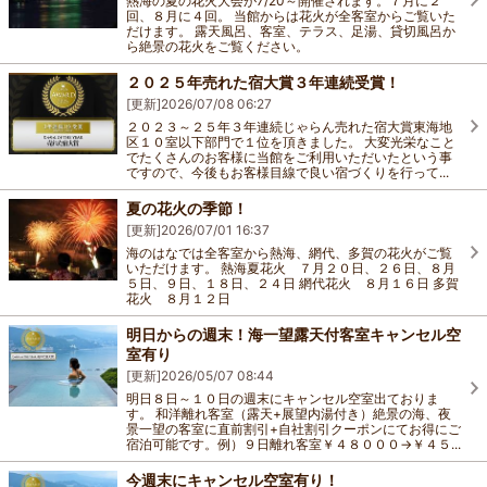
熱海の夏の花火大会が7/20～開催されます。７月に２
回、８月に４回。 当館からは花火が全客室からご覧いた
だけます。 露天風呂、客室、テラス、足湯、貸切風呂か
ら絶景の花火をご覧ください。
２０２５年売れた宿大賞３年連続受賞！
[更新]
2026/07/08 06:27
２０２３～２５年３年連続じゃらん売れた宿大賞東海地
区１０室以下部門で１位を頂きました。 大変光栄なこと
でたくさんのお客様に当館をご利用いただいたという事
ですので、今後もお客様目線で良い宿づくりを行って...
夏の花火の季節！
[更新]
2026/07/01 16:37
海のはなでは全客室から熱海、網代、多賀の花火がご覧
いただけます。 熱海夏花火 ７月２０日、２６日、８月
５日、９日、１８日、２４日 網代花火 ８月１６日 多賀
花火 ８月１２日
明日からの週末！海一望露天付客室キャンセル空
室有り
[更新]
2026/05/07 08:44
明日８日～１０日の週末にキャンセル空室出ておりま
す。 和洋離れ客室（露天+展望内湯付き）絶景の海、夜
景一望の客室に直前割引+自社割引クーポンにてお得にご
宿泊可能です。例）９日離れ客室￥４８０００→￥４５...
今週末にキャンセル空室有り！