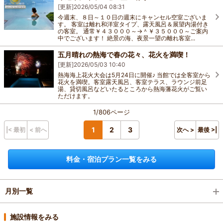
[更新]
2026/05/04 08:31
今週末、８日～１０日の週末にキャンセル空室ございま
す。 客室は離れ和洋室タイプ、露天風呂＆展望内湯付き
の客室。 通常￥４３０００～→＾￥３５０００～ご案内
中でございます！ 絶景の海、夜景一望の離れ客室...
五月晴れの熱海で春の花々、花火を満喫！
[更新]
2026/05/03 10:40
熱海海上花火大会は5月24日に開催♪ 当館では全客室から
花火を満喫。客室露天風呂、客室テラス、ラウンジ前足
湯、貸切風呂などいたるところから熱海藩花火がご覧い
ただけます。
1/806ページ
1
2
3
|< 最初
< 前へ
次へ >
最後 >|
料金・宿泊プラン一覧をみる
月別一覧
2026年8月(1)
施設情報をみる