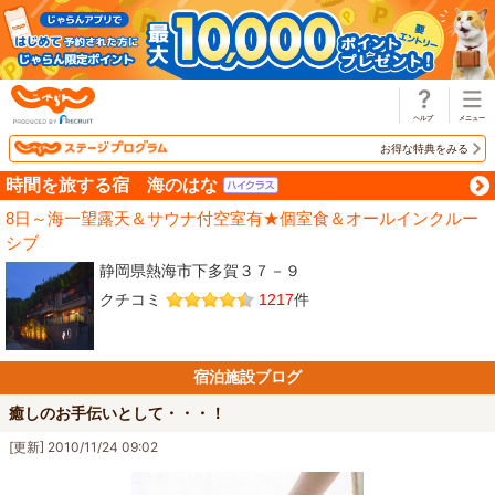
じゃらん
お得な特典をみる
時間を旅する宿 海のはな
8日～海一望露天＆サウナ付空室有★個室食＆オールインクルー
シブ
静岡県熱海市下多賀３７－９
クチコミ
1217
件
宿泊施設ブログ
癒しのお手伝いとして・・・！
[更新] 2010/11/24 09:02