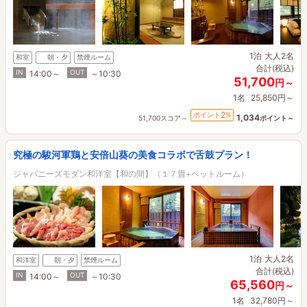
1泊
大人2名
和室
朝・夕
禁煙ルーム
合計(税込)
IN
OUT
14:00～
～10:30
51,700
円～
1名
25,850円～
2
ポイント
%
1,034
51,700スコア～
ポイント～
究極の駿河軍鶏と安倍山葵の美食コラボで舌鼓プラン！
ジャパニーズモダン和洋室【和の間】（１７畳+ベットルーム）
1泊
大人2名
和洋室
朝・夕
禁煙ルーム
合計(税込)
IN
OUT
14:00～
～10:30
65,560
円～
1名
32,780円～