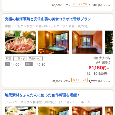
2
ポイント
%
1,310
65,560スコア～
ポイント～
究極の駿河軍鶏と安倍山葵の美食コラボで舌鼓プラン！
本館３Ｆモダン和室１０畳+和ベットタイプ１０畳（楓の間）
1泊
大人2名
和室
朝・夕
禁煙ルーム
合計(税込)
IN
OUT
14:00～
～10:30
61,160
円～
1名
30,580円～
2
ポイント
%
1,222
61,160スコア～
ポイント～
地元素材をふんだんに使った創作料理を堪能！
ジャパニーズモダン和洋室【和の間】（１７畳+ベットルーム）