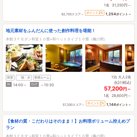
1名
31,350円～
2
ポイント
%
1,254
62,700スコア～
ポイント～
地元素材をふんだんに使った創作料理を堪能！
本館３Ｆモダン和室１０畳+和ベットタイプ１０畳（楓の間）
1泊
大人2名
和室
朝・夕
禁煙ルーム
合計(税込)
IN
OUT
14:00～
～10:30
57,200
円～
1名
28,600円～
2
ポイント
%
1,144
57,200スコア～
ポイント～
【食材の質・こだわりはそのまま！】お料理ボリューム控えめプ
ラン
本館３Ｆモダン和室１０畳+和ベットタイプ１０畳（楓の間）