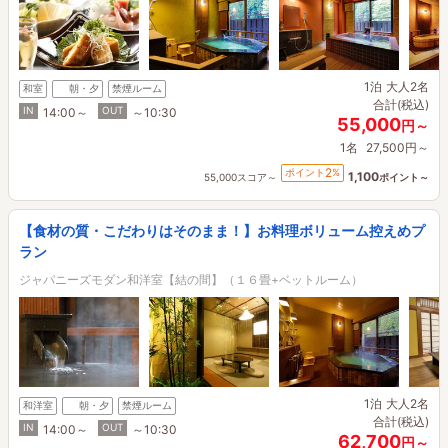
1泊
大人2名
和室
朝・夕
禁煙ルーム
合計(税込)
IN
OUT
14:00～
～10:30
55,000
円～
1名
27,500円～
2
ポイント
%
1,100
55,000スコア～
ポイント～
【食材の質・こだわりはそのまま！】お料理ボリューム控えめプ
ラン
ジャパニーズモダン和洋室【結の間】（１６畳+ベットルーム）
1泊
大人2名
和洋室
朝・夕
禁煙ルーム
合計(税込)
IN
OUT
14:00～
～10:30
62,700
円～