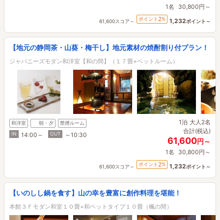
1名
30,800円～
2
ポイント
%
1,232
61,600スコア～
ポイント～
【地元の静岡茶・山葵・梅干し】地元素材の焼酎割り付プラン！
ジャパニーズモダン和洋室【和の間】（１７畳+ベットルーム）
1泊
大人2名
和洋室
朝・夕
禁煙ルーム
合計(税込)
IN
OUT
14:00～
～10:30
61,600
円～
1名
30,800円～
2
ポイント
%
1,232
61,600スコア～
ポイント～
【いのしし鍋を食す】山の幸を豊富に創作料理を堪能！
本館３Ｆモダン和室１０畳+和ベットタイプ１０畳（楓の間）