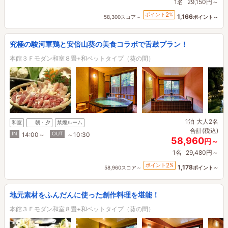
1名
29,150円～
2
ポイント
%
1,166
58,300スコア～
ポイント～
究極の駿河軍鶏と安倍山葵の美食コラボで舌鼓プラン！
本館３Ｆモダン和室８畳+和ベットタイプ（葵の間）
1泊
大人2名
和室
朝・夕
禁煙ルーム
合計(税込)
IN
OUT
14:00～
～10:30
58,960
円～
1名
29,480円～
2
ポイント
%
1,178
58,960スコア～
ポイント～
地元素材をふんだんに使った創作料理を堪能！
本館３Ｆモダン和室８畳+和ベットタイプ（葵の間）