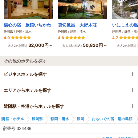
湯心の宿 旅館いちかわ
貸切風呂 大野木荘
静岡県 / 静岡・清水
静岡県 / 静岡・清水
静岡県 / 静岡・清
4.9
4.8
4.7
32,000円～
50,820円～
大人2名(税込)
大人2名(税込)
大人2名(税込)
その他のホテルを探す
ビジネスホテルを探す
エリアからホテルを探す
静岡県
近隣駅・空港からホテルを探す
静岡・清水
静岡県
宿・ホテル
静岡県
静岡・清水
静岡
おもいでの宿 湯の島館
静岡
静岡・清水
身延駅
宿番号:324486