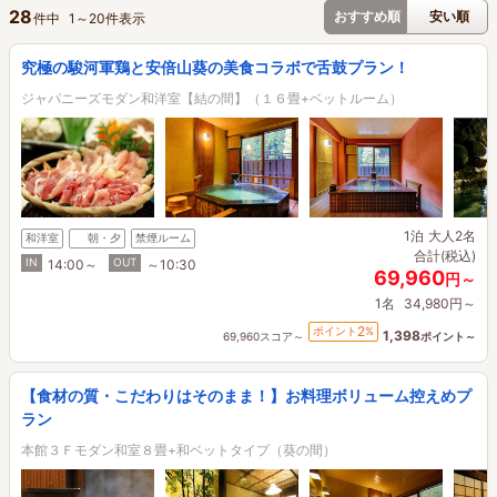
28
おすすめ順
安い順
件中
1
～
20
件表示
究極の駿河軍鶏と安倍山葵の美食コラボで舌鼓プラン！
ジャパニーズモダン和洋室【結の間】（１６畳+ベットルーム）
1泊
大人2名
和洋室
朝・夕
禁煙ルーム
合計(税込)
IN
OUT
14:00～
～10:30
69,960
円～
1名
34,980円～
2
ポイント
%
1,398
69,960スコア～
ポイント～
【食材の質・こだわりはそのまま！】お料理ボリューム控えめプ
ラン
本館３Ｆモダン和室８畳+和ベットタイプ（葵の間）