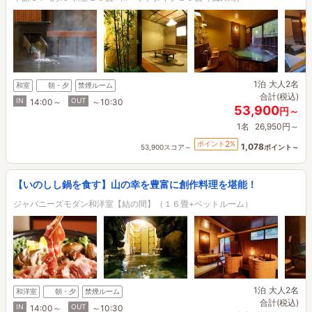
1泊
大人2名
和室
朝・夕
禁煙ルーム
合計(税込)
IN
OUT
14:00～
～10:30
53,900
円～
1名
26,950円～
2
ポイント
%
1,078
53,900スコア～
ポイント～
【いのしし鍋を食す】山の幸を豊富に創作料理を堪能！
ジャパニーズモダン和洋室【結の間】（１６畳+ベットルーム）
1泊
大人2名
和洋室
朝・夕
禁煙ルーム
合計(税込)
IN
OUT
14:00～
～10:30