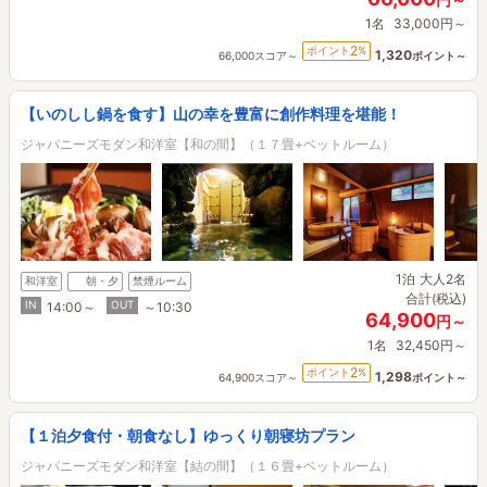
1名
33,000円～
2
ポイント
%
1,320
66,000スコア～
ポイント～
【いのしし鍋を食す】山の幸を豊富に創作料理を堪能！
ジャパニーズモダン和洋室【和の間】（１７畳+ベットルーム）
1泊
大人2名
和洋室
朝・夕
禁煙ルーム
合計(税込)
IN
OUT
14:00～
～10:30
64,900
円～
1名
32,450円～
2
ポイント
%
1,298
64,900スコア～
ポイント～
【１泊夕食付・朝食なし】ゆっくり朝寝坊プラン
ジャパニーズモダン和洋室【結の間】（１６畳+ベットルーム）