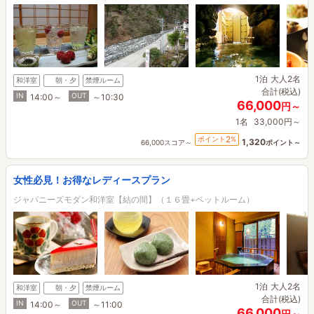
1泊
大人2名
和洋室
朝・夕
禁煙ルーム
合計(税込)
IN
OUT
14:00～
～10:30
66,000
円～
1名
33,000円～
2
ポイント
%
1,320
66,000スコア～
ポイント～
女性必見！お得なレディースプラン
ジャパニーズモダン和洋室【結の間】（１６畳+ベットルーム）
1泊
大人2名
和洋室
朝・夕
禁煙ルーム
合計(税込)
IN
OUT
14:00～
～11:00
66,000
円～