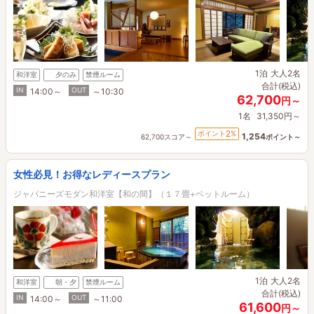
1泊
大人2名
和洋室
夕のみ
禁煙ルーム
合計(税込)
IN
OUT
14:00～
～10:30
62,700
円～
1名
31,350円～
2
ポイント
%
1,254
62,700スコア～
ポイント～
女性必見！お得なレディースプラン
ジャパニーズモダン和洋室【和の間】（１７畳+ベットルーム）
1泊
大人2名
和洋室
朝・夕
禁煙ルーム
合計(税込)
IN
OUT
14:00～
～11:00
61,600
円～