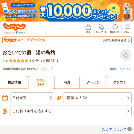
じゃらん
お得な特典をみる
おもいでの宿 湯の島館
(
クチコミ694件
)
5.0
静岡県静岡市葵区梅ケ島５２５８－７
地図・アクセス
プラン
施設情報
写真
クーポン
クチコミ
28件
日付未定
1部屋 大人2名
こだわり条件を追加する
スコアについて