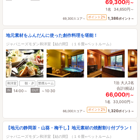
69,300
円～
1名
34,650円～
2
ポイント
%
1,386
69,300スコア～
ポイント～
地元素材をふんだんに使った創作料理を堪能！
ジャパニーズモダン和洋室【結の間】（１６畳+ベットルーム）
1泊
大人2名
和洋室
朝・夕
禁煙ルーム
合計(税込)
IN
OUT
14:00～
～10:30
66,000
円～
1名
33,000円～
2
ポイント
%
1,320
66,000スコア～
ポイント～
【地元の静岡茶・山葵・梅干し】地元素材の焼酎割り付プラン！
ジャパニーズモダン和洋室【結の間】（１６畳+ベットルーム）