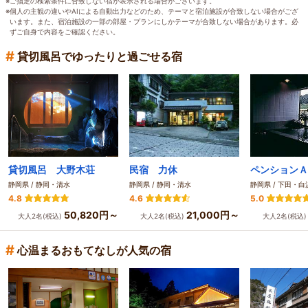
※ご指定の検索条件に合致しない宿が表示される場合がございます。
※個人の主観の違いやAIによる自動出力などのため、テーマと宿泊施設が合致しない場合がござ
います。また、宿泊施設の一部の部屋・プランにしかテーマが合致しない場合があります。必
ずご自身で内容をご確認ください。
#
貸切風呂でゆったりと過ごせる宿
貸切風呂 大野木荘
民宿 力休
ペンションＡ
静岡県 / 静岡・清水
静岡県 / 静岡・清水
静岡県 / 下田・白
4.8
4.6
5.0
50,820円～
21,000円～
大人2名(税込)
大人2名(税込)
大人2名(税込
#
心温まるおもてなしが人気の宿