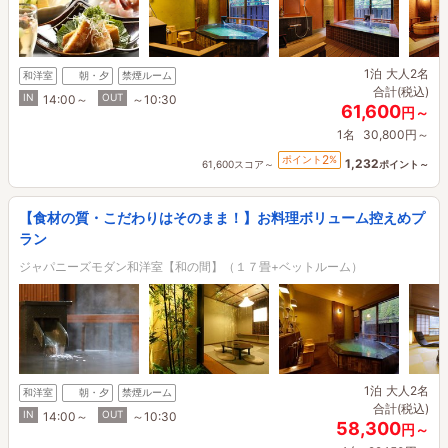
1泊
大人2名
和洋室
朝・夕
禁煙ルーム
合計(税込)
IN
OUT
14:00～
～10:30
61,600
円～
1名
30,800円～
2
ポイント
%
1,232
61,600スコア～
ポイント～
【食材の質・こだわりはそのまま！】お料理ボリューム控えめプ
ラン
ジャパニーズモダン和洋室【和の間】（１７畳+ベットルーム）
1泊
大人2名
和洋室
朝・夕
禁煙ルーム
合計(税込)
IN
OUT
14:00～
～10:30
58,300
円～