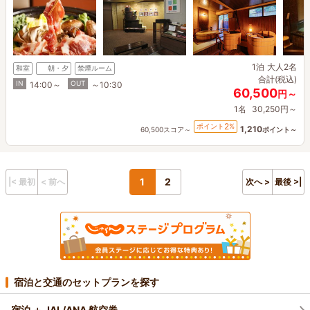
1泊
大人2名
和室
朝・夕
禁煙ルーム
合計(税込)
IN
OUT
14:00～
～10:30
60,500
円～
1名
30,250円～
2
ポイント
%
1,210
60,500スコア～
ポイント～
1
2
|< 最初
< 前へ
次へ >
最後 >|
宿泊と交通のセットプランを探す
宿泊 ＋ JAL/ANA 航空券