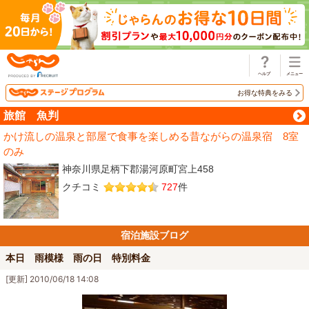
じゃらん
お得な特典をみる
旅館 魚判
かけ流しの温泉と部屋で食事を楽しめる昔ながらの温泉宿 8室
のみ
神奈川県足柄下郡湯河原町宮上458
クチコミ
727
件
宿泊施設ブログ
本日 雨模様 雨の日 特別料金
[更新] 2010/06/18 14:08