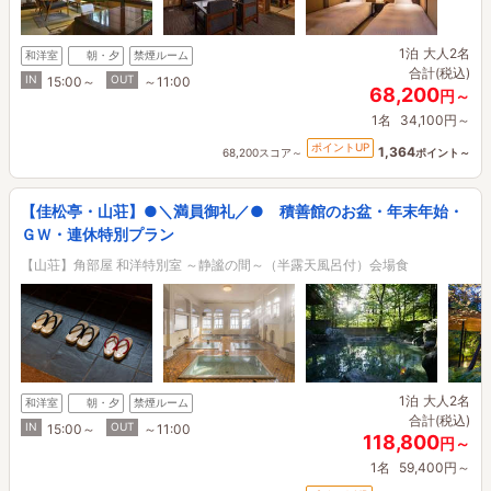
1泊
大人2名
和洋室
朝・夕
禁煙ルーム
合計(税込)
IN
OUT
15:00～
～11:00
68,200
円～
1名
34,100円～
ポイントUP
1,364
68,200スコア～
ポイント～
【佳松亭・山荘】●＼満員御礼／● 積善館のお盆・年末年始・
ＧＷ・連休特別プラン
【山荘】角部屋 和洋特別室 ～静謐の間～（半露天風呂付）会場食
1泊
大人2名
和洋室
朝・夕
禁煙ルーム
合計(税込)
IN
OUT
15:00～
～11:00
118,800
円～
1名
59,400円～