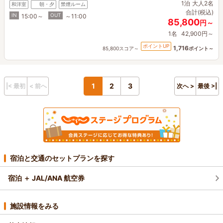
1泊
大人2名
和洋室
朝・夕
禁煙ルーム
合計(税込)
IN
OUT
15:00～
～11:00
85,800
円～
1名
42,900円～
ポイントUP
1,716
85,800スコア～
ポイント～
1
2
3
|< 最初
< 前へ
次へ >
最後 >|
宿泊と交通のセットプランを探す
宿泊 ＋ JAL/ANA 航空券
施設情報をみる