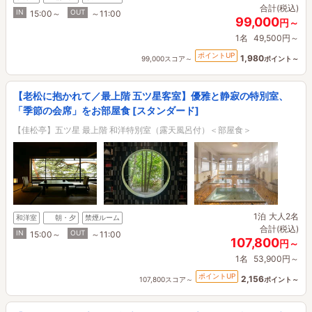
合計(税込)
IN
OUT
15:00～
～11:00
99,000
円～
1名
49,500円～
ポイントUP
1,980
99,000スコア～
ポイント～
【老松に抱かれて／最上階 五ツ星客室】優雅と静寂の特別室、
「季節の会席」をお部屋食 [スタンダード]
【佳松亭】五ツ星 最上階 和洋特別室（露天風呂付）＜部屋食＞
1泊
大人2名
和洋室
朝・夕
禁煙ルーム
合計(税込)
IN
OUT
15:00～
～11:00
107,800
円～
1名
53,900円～
ポイントUP
2,156
107,800スコア～
ポイント～