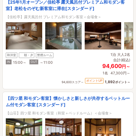
【25年1月オープン／佳松亭 露天風呂付プレミアム和モダン客
室】老松をのぞむ新客室に滞在[スタンダード]
【佳松亭】露天風呂付 プレミアム和モダン客室＜会場食＞
1泊
大人2名
和洋室
朝・夕
禁煙ルーム
合計(税込)
IN
OUT
15:00～
～11:00
94,600
円～
1名
47,300円～
ポイントUP
1,892
94,600スコア～
ポイント～
【四ツ星 和モダン客室】懐かしさと新しさが共存するベットルー
ム付モダン客室 [スタンダード]
【山荘】四ツ星 和モダン客室（和室＋ベッドルーム）＜会場食＞