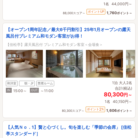
1名
44,000円～
ポイントUP
1,760
88,000スコア～
ポイント～
【オープン1周年記念／最大6千円割引】25年1月オープンの露天
風呂付プレミアム和モダン客室がお得！
【佳松亭】露天風呂付 プレミアム和モダン客室＜会場食＞
1泊
大人2名
和洋室
朝・夕
禁煙ルーム
合計(税込)
IN
OUT
15:00～
～11:00
80,300
円～
1名
40,150円～
2
ポイント
%
1,606
80,300スコア～
ポイント～
【人気Ｎｏ．1】贅と心づくし。旬を楽しむ「季節の会席」 [佳松
亭スタンダード］