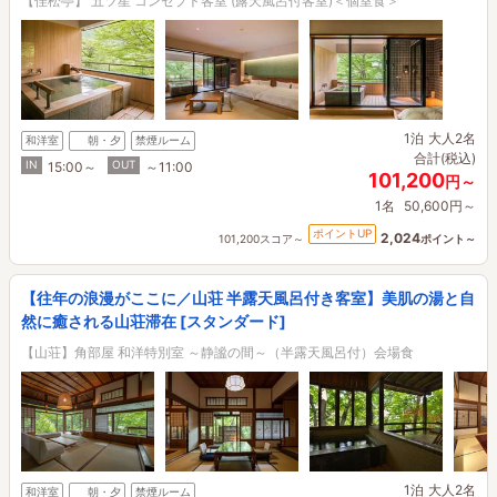
【佳松亭】 五ツ星 コンセプト客室 (露天風呂付客室)＜個室食＞
1泊
大人2名
和洋室
朝・夕
禁煙ルーム
合計(税込)
IN
OUT
15:00～
～11:00
101,200
円～
1名
50,600円～
ポイントUP
2,024
101,200スコア～
ポイント～
【往年の浪漫がここに／山荘 半露天風呂付き客室】美肌の湯と自
然に癒される山荘滞在 [スタンダード]
【山荘】角部屋 和洋特別室 ～静謐の間～（半露天風呂付）会場食
1泊
大人2名
和洋室
朝・夕
禁煙ルーム