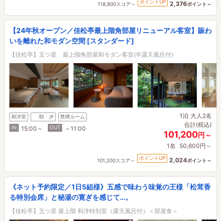
ポイントUP
2,376
118,800スコア～
ポイント～
【24年秋オープン／佳松亭最上階角部屋リニューアル客室】賑わ
いを離れた和モダン空間 [スタンダード]
【佳松亭】五ツ星 最上階角部屋和モダン客室(半露天風呂付)
1泊
大人2名
和洋室
朝・夕
禁煙ルーム
合計(税込)
IN
OUT
15:00～
～11:00
101,200
円～
1名
50,600円～
ポイントUP
2,024
101,200スコア～
ポイント～
《ネット予約限定／1日5組様》五感で味わう味覚の王様「松茸香
る特別会席」と秘湯の寛ぎを感じて…。
【佳松亭】五ツ星 最上階 和洋特別室（露天風呂付）＜部屋食＞