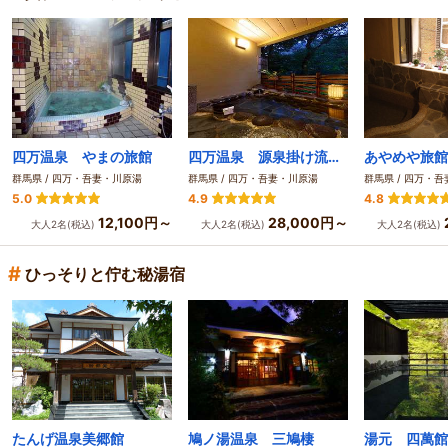
四万温泉 やまの旅館
四万温泉 源泉掛け流しの貸切風呂と囲炉裏料理 湯の宿 山ばと
あやめや旅館
群馬県 / 四万・吾妻・川原湯
群馬県 / 四万・吾妻・川原湯
群馬県 / 四万・
5.0
4.9
4.8
12,100円～
28,000円～
大人2名(税込)
大人2名(税込)
大人2名(税込)
#
ひっそりと佇む秘湯宿
たんげ温泉美郷館
鳩ノ湯温泉 三鳩棲
湯元 四萬館