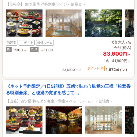
【佳松亭】 四ツ星 和洋特別室 ツイン＜部屋食＞
1泊
大人2名
和洋室
朝・夕
禁煙ルーム
合計(税込)
IN
OUT
15:00～
～11:00
83,600
円～
1名
41,800円～
ポイントUP
1,672
83,600スコア～
ポイント～
《ネット予約限定／1日5組様》五感で味わう味覚の王様「松茸香
る特別会席」と秘湯の寛ぎを感じて…。
【山荘】四ツ星 和モダン客室（和室＋ベッドルーム）＜会場食＞