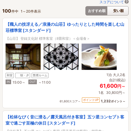
スコアについて
100
おすすめ順
安い順
件中
1
～
20
件表示
【職人の技冴える／浪漫の山荘】ゆったりとした時間を楽しむ山
荘標準室 [スタンダード]
【山荘】 登録文化財 標準客室（8畳和室）＜会場食＞
1泊
大人2名
和室
朝・夕
禁煙ルーム
合計(税込)
IN
OUT
15:00～
～11:00
61,600
円～
1名
30,800円～
ポイントUP
1,232
61,600スコア～
ポイント～
【松林なびく音に浸る／露天風呂付き客室】五ツ星コンセプト客
室で過ごす至極の休日 [スタンダード]