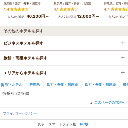
群馬県 / 四万・吾妻・川原湯
群馬県 / 四万・吾妻・川原湯
群馬県 / 四万・
4.4
4.1
4.4
46,200円～
12,000円～
大人2名(税込)
大人2名(税込)
大人2名(税込)
その他のホテルを探す
ビジネスホテルを探す
旅館・高級ホテルを探す
群馬県
エリアからホテルを探す
群馬県
宿・ホテル
群馬県
四万・吾妻・川原湯
四万・吾妻・川原湯
積
群馬県
宿番号:327980
四万・吾妻・川原湯
このページのTOPへ
▲
プライバシーポリシー
中之条駅
表示：
スマートフォン版
PC版