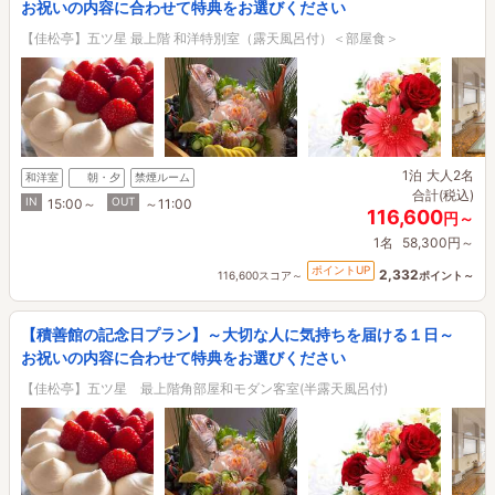
お祝いの内容に合わせて特典をお選びください
【佳松亭】五ツ星 最上階 和洋特別室（露天風呂付）＜部屋食＞
1泊
大人2名
和洋室
朝・夕
禁煙ルーム
合計(税込)
IN
OUT
15:00～
～11:00
116,600
円～
1名
58,300円～
ポイントUP
2,332
116,600スコア～
ポイント～
【積善館の記念日プラン】～大切な人に気持ちを届ける１日～
お祝いの内容に合わせて特典をお選びください
【佳松亭】五ツ星 最上階角部屋和モダン客室(半露天風呂付)