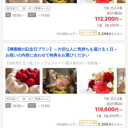
1泊
大人2名
和洋室
朝・夕
禁煙ルーム
合計(税込)
IN
OUT
15:00～
～11:00
112,200
円～
1名
56,100円～
ポイントUP
2,244
112,200スコア～
ポイント～
【積善館の記念日プラン】～大切な人に気持ちを届ける１日～
お祝いの内容に合わせて特典をお選びください
【佳松亭】五ツ星 プレミアムスイート(露天風呂付)＜部屋食＞
1泊
大人2名
和洋室
朝・夕
禁煙ルーム
合計(税込)
IN
OUT
15:00～
～11:00
116,600
円～
1名
58,300円～
ポイントUP
2,332
116,600スコア～
ポイント～