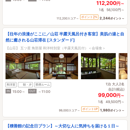
112,200
円～
1名
56,100円～
2
ポイント
%
2,244
112,200スコア～
ポイント～
【往年の浪漫がここに／山荘 半露天風呂付き客室】美肌の湯と自
然に癒される山荘滞在 [スタンダード]
【山荘】 五ツ星 角部屋 和洋特別室（半露天風呂付）＜会場食＞
1泊
大人2名
和洋室
朝・夕
禁煙ルーム
合計(税込)
IN
OUT
15:00～
～11:00
99,000
円～
1名
49,500円～
ポイントUP
1,980
99,000スコア～
ポイント～
【積善館の記念日プラン】～大切な人に気持ちを届ける１日～