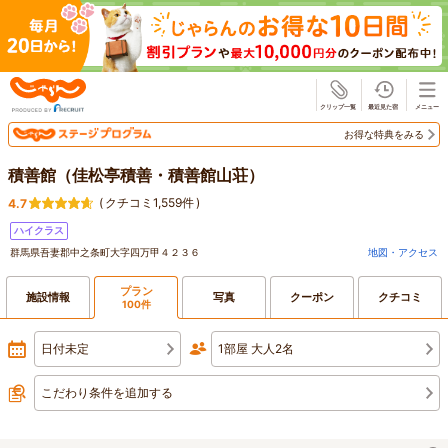
じゃらん
お得な特典をみる
積善館（佳松亭積善・積善館山荘）
(
クチコミ1,559件
)
4.7
ハイクラス
群馬県吾妻郡中之条町大字四万甲４２３６
地図・アクセス
プラン
施設情報
写真
クーポン
クチコミ
100件
日付未定
1部屋 大人2名
こだわり条件を追加する