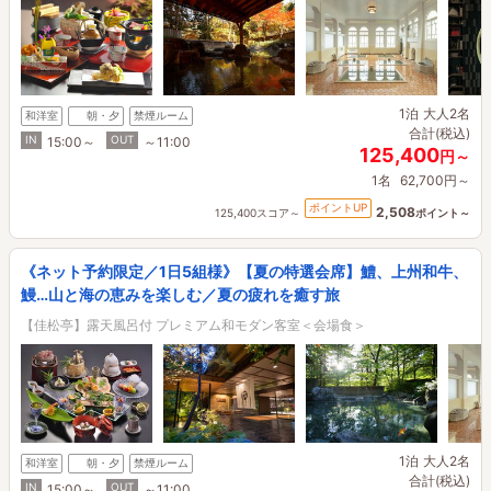
1泊
大人2名
和洋室
朝・夕
禁煙ルーム
合計(税込)
IN
OUT
15:00～
～11:00
125,400
円～
1名
62,700円～
ポイントUP
2,508
125,400スコア～
ポイント～
《ネット予約限定／1日5組様》【夏の特選会席】鱧、上州和牛、
鰻…山と海の恵みを楽しむ／夏の疲れを癒す旅
【佳松亭】露天風呂付 プレミアム和モダン客室＜会場食＞
1泊
大人2名
和洋室
朝・夕
禁煙ルーム
合計(税込)
IN
OUT
15:00～
～11:00