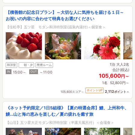
【積善館の記念日プラン】～大切な人に気持ちを届ける１日～
お祝いの内容に合わせて特典をお選びください
【佳松亭】五ツ星 モダン和洋特別室(温泉内湯付)＜個室食＞
1泊
大人2名
和洋室
朝・夕
禁煙ルーム
合計(税込)
IN
OUT
15:00～
～11:00
105,600
円～
1名
52,800円～
ポイントUP
2,112
105,600スコア～
ポイント～
《ネット予約限定／1日5組様》【夏の特選会席】鱧、上州和牛、
鰻…山と海の恵みを楽しむ／夏の疲れを癒す旅
【山荘】五ツ星大正モダン和洋特別室（半露天風呂付）＜会場食＞