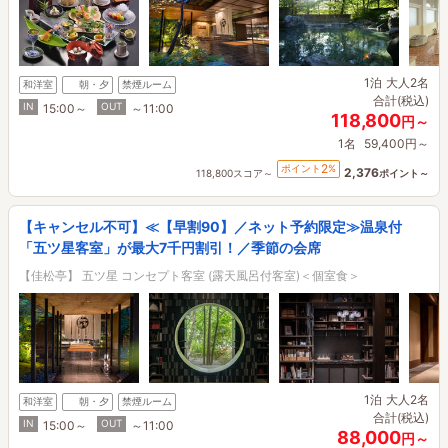
1泊
大人2名
和洋室
朝・夕
禁煙ルーム
合計(税込)
IN
OUT
15:00～
～11:00
118,800
円～
1名
59,400円～
2
ポイント
%
2,376
118,800スコア～
ポイント～
【キャンセル不可】≪【早割90】／ネット予約限定≫温泉付
「五ツ星客室」が最大7千円割引！／季節の会席
【佳松亭】 五ツ星 コンセプト客室 (露天風呂付客室)＜個室食＞
1泊
大人2名
和洋室
朝・夕
禁煙ルーム
合計(税込)
IN
OUT
15:00～
～11:00
88,000
円～