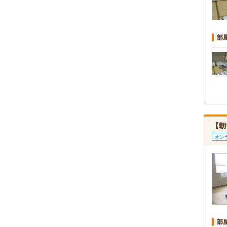
部
【朝
オン
部