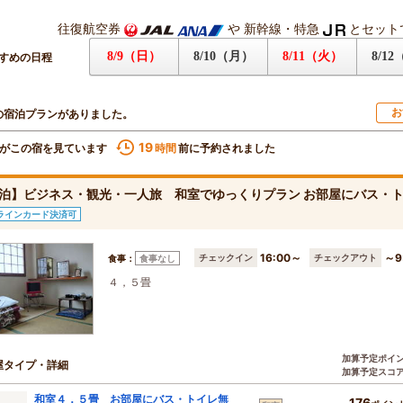
往復航空券
や
新幹線・特急
とセット
8/9（日）
8/10（月）
8/11（火）
8/1
すめの日程
お
の宿泊プランがありました。
19
がこの宿を見ています
前に予約されました
時間
泊】ビジネス・観光・一人旅 和室でゆっくりプラン お部屋にバス・
ラインカード決済可
16:00～
～9
チェックイン
チェックアウト
食事：
食事なし
４，５畳
加算予定ポイ
屋タイプ・詳細
加算予定スコ
和室４．５畳 お部屋にバス・トイレ無
176