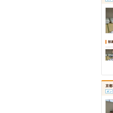
部
京都
オン