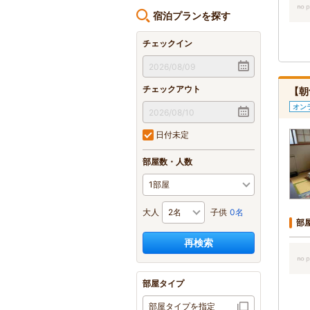
宿泊プランを探す
チェックイン
チェックアウト
【朝
オン
日付未定
部屋数・人数
大人
子供
0名
部
再検索
部屋タイプ
部屋タイプを指定