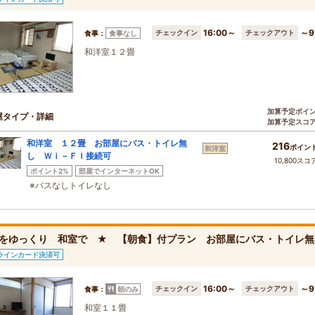
16:00～
～9
チェックイン
チェックアウト
食事：
食事なし
和洋室１２畳
加算予定ポイ
屋タイプ・詳細
加算予定スコ
和洋室 １２畳 お部屋にバス・トイレ無
216
ポイン
和洋室
し Ｗｉ－ＦＩ接続可
10,800スコ
ポイント2%
部屋でインターネットOK
※バスなしトイレなし
をゆっくり 和室で ★ 【朝食】付プラン お部屋にバス・トイレ無
ラインカード決済可
16:00～
～9
チェックイン
チェックアウト
食事：
朝のみ
和室１１畳