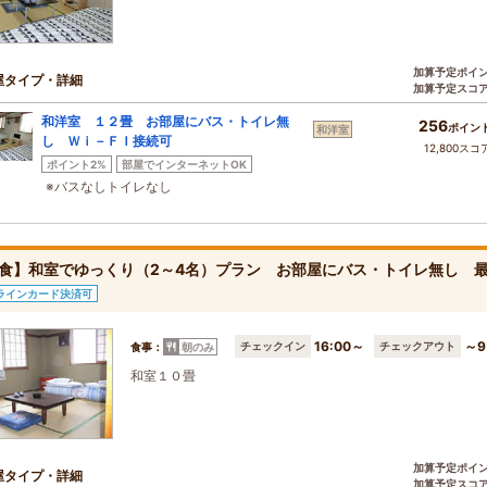
加算予定ポイ
屋タイプ・詳細
加算予定スコ
和洋室 １２畳 お部屋にバス・トイレ無
256
ポイン
和洋室
し Ｗｉ－ＦＩ接続可
12,800スコ
ポイント2%
部屋でインターネットOK
※バスなしトイレなし
食】和室でゆっくり（2～4名）プラン お部屋にバス・トイレ無し 
ラインカード決済可
16:00～
～9
チェックイン
チェックアウト
食事：
朝のみ
和室１０畳
加算予定ポイ
屋タイプ・詳細
加算予定スコ