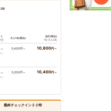
:30
ント
合計(税込)
大人1名(税込)
1泊 大人2名
ア
10,800
5,400円～
円～
ト～
ア～
10,400
5,200円～
円～
ト～
ア～
し 最終チェックイン２２時