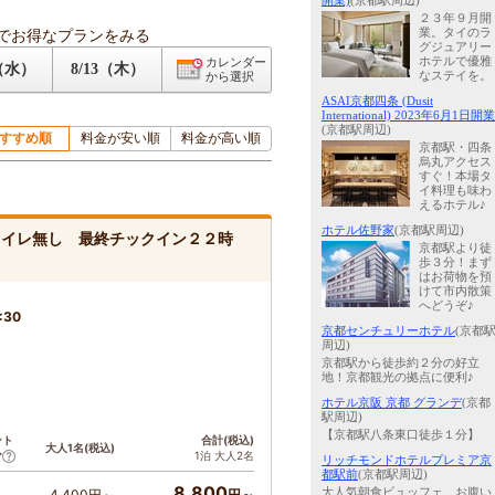
開業)
(京都駅周辺)
２３年９月開
でお得なプランをみる
業。タイのラ
グジュアリー
ホテルで優雅
カレンダー
2（水）
8/13（木）
なステイを。
から選択
ASAI京都四条 (Dusit
International) 2023年6月1日開業
(京都駅周辺)
すすめ順
料金が安い順
料金が高い順
京都駅・四条
烏丸アクセス
すぐ！本場タ
イ料理も味わ
えるホテル♪
ホテル佐野家
(京都駅周辺)
トイレ無し 最終チックイン２２時
京都駅より徒
歩３分！まず
はお荷物を預
けて市内散策
へどうぞ♪
:30
京都センチュリーホテル
(京都
周辺)
京都駅から徒歩約２分の好立
地！京都観光の拠点に便利♪
ホテル京阪 京都 グランデ
(京都
駅周辺)
【京都駅八条東口徒歩１分】
ント
合計(税込)
大人1名(税込)
1泊 大人2名
ア
リッチモンドホテルプレミア京
都駅前
(京都駅周辺)
8,800
大人気朝食ビュッフェ。お腹い
4,400円～
円～