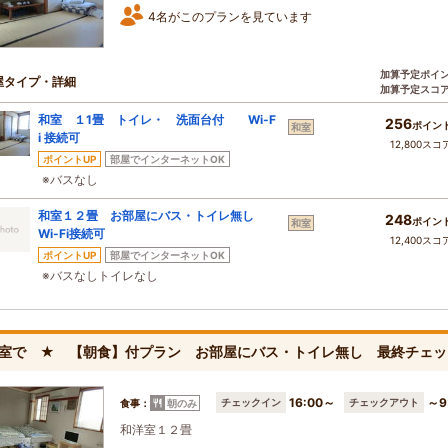
4名がこのプランを見ています
加算予定ポイ
屋タイプ・詳細
加算予定スコ
和室 １1畳 トイレ・ 洗面台付 Wi-F
256
ポイン
和室
i 接続可
12,800スコ
ポイントUP
部屋でインターネットOK
※バスなし
和室１２畳 お部屋にバス・トイレ無し
248
ポイン
和室
Wi-Fi接続可
12,400スコ
ポイントUP
部屋でインターネットOK
※バスなしトイレなし
室で ★ 【朝食】付プラン お部屋にバス・トイレ無し 最終チェ
16:00～
～9
チェックイン
チェックアウト
食事：
朝のみ
和洋室１２畳