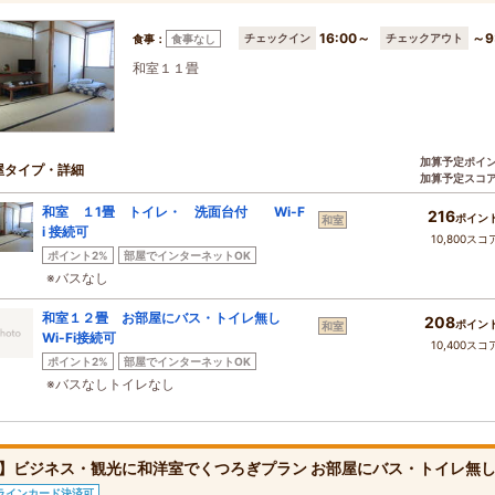
16:00～
～9
チェックイン
チェックアウト
食事：
食事なし
和室１１畳
加算予定ポイ
屋タイプ・詳細
加算予定スコ
和室 １1畳 トイレ・ 洗面台付 Wi-F
216
ポイン
和室
i 接続可
10,800スコ
ポイント2%
部屋でインターネットOK
※バスなし
和室１２畳 お部屋にバス・トイレ無し
208
ポイン
和室
Wi-Fi接続可
10,400スコ
ポイント2%
部屋でインターネットOK
※バスなしトイレなし
】ビジネス・観光に和洋室でくつろぎプラン お部屋にバス・トイレ無
ラインカード決済可