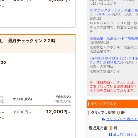
ト～
っぱい召し上がれ
ア～
ザ エディスターホテル京都二条
Comic&Books
(河原町・烏丸・
宮周辺)
ＭＡＮＧＡ１０，０００冊！や
すらぎの空間で、快適なご滞在
を
京都温泉 京湯元 ハトヤ瑞鳳閣
し 最終チェックイン２２時
(京都駅周辺)
京都駅近くのホテル！大浴場は
天然温泉です♪
CANDEO HOTELS（カンデオ
:30
テルズ）京都烏丸六角
(河原町
烏丸・大宮周辺)
京町家で快適ステイ！
※「注目の宿・ホテル」とは、
ご覧になっている県の注目宿・
ホテルをご紹介しております。
ント
合計(税込)
大人1名(税込)
1泊 大人2名
ア
クリップリスト
12,000
0
6,000円～
円～
ト～
ア～
クリップした宿とは
0
最近見た宿とは