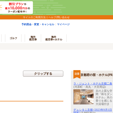
サイトのご利用方法
ヘルプ/問い合わせ
予約照会・変更・キャンセル
マイページ
海外
海外
ゴルフ
航空券
航空券+ホテル
クリップする
京都府の宿・ホテル[PR
ラ・ジェント・ホテル京都二条
(河原町・烏丸・大宮周辺)
京の上質な空
間『和モダン
ホテル』木の
香りを感じる
大浴場付き
デュシタニ京都 (2023年9月1日