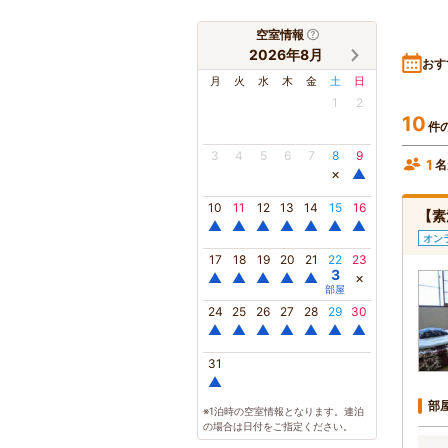
空室情報
2026年8月
おす
月
火
水
木
金
土
日
1
2
10
件
3
4
5
6
7
8
9
1
名
×
▲
10
11
12
13
14
15
16
【素
▲
▲
▲
▲
▲
▲
▲
オン
17
18
19
20
21
22
23
3
▲
▲
▲
▲
▲
×
部屋
24
25
26
27
28
29
30
▲
▲
▲
▲
▲
▲
▲
31
▲
部
※1泊時の空室情報となります。連泊
の場合は日付をご指定ください。