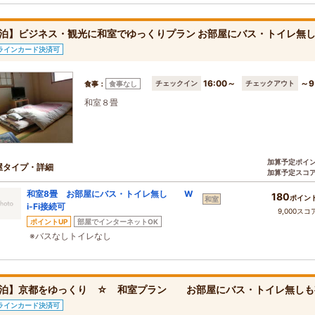
泊】ビジネス・観光に和室でゆっくりプラン お部屋にバス・トイレ無
ラインカード決済可
16:00～
～9
チェックイン
チェックアウト
食事：
食事なし
和室８畳
加算予定ポイ
屋タイプ・詳細
加算予定スコ
和室8畳 お部屋にバス・トイレ無し W
180
ポイン
和室
i-Fi接続可
9,000スコ
ポイントUP
部屋でインターネットOK
※バスなしトイレなし
泊】京都をゆっくり ☆ 和室プラン お部屋にバス・トイレ無しも
ラインカード決済可