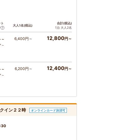
ント
合計(税込)
大人1名(税込)
1泊 大人2名
ア
12,800
6,400円～
円～
ト～
ア～
12,400
6,200円～
円～
ト～
ア～
ックイン２２時
オンラインカード決済可
:30