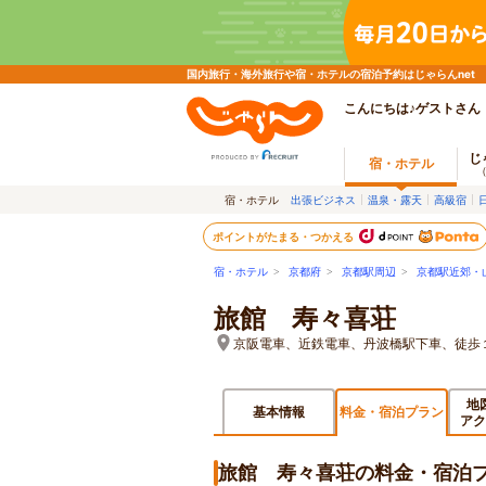
国内旅行・海外旅行や宿・ホテルの宿泊予約はじゃらんnet
こんにちは♪ゲストさん
じ
宿・ホテル
宿・ホテル
出張ビジネス
温泉・露天
高級宿
ポイントがたまる・つかえる
宿・ホテル
>
京都府
>
京都駅周辺
>
京都駅近郊・
旅館 寿々喜荘
京阪電車、近鉄電車、丹波橋駅下車、徒歩
地
基本情報
料金・宿泊プラン
アク
旅館 寿々喜荘の料金・宿泊