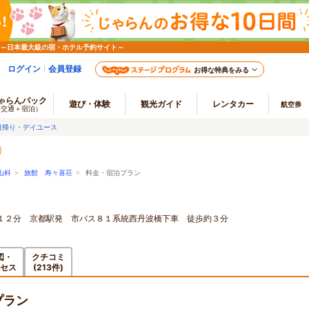
 ～日本最大級の宿・ホテル予約サイト～
ログイン
会員登録
お得な特典をみる
ゃらんパック
遊び・体験
観光ガイド
レンタカー
航空券
（交通＋宿泊）
日帰り・デイユース
山科
>
旅館 寿々喜荘
> 料金・宿泊プラン
１２分 京都駅発 市バス８１系統西丹波橋下車 徒歩約３分
図・
クチコミ
セス
(213件)
プラン