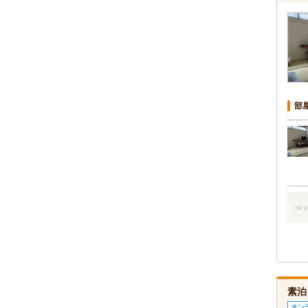
部
素泊
オン