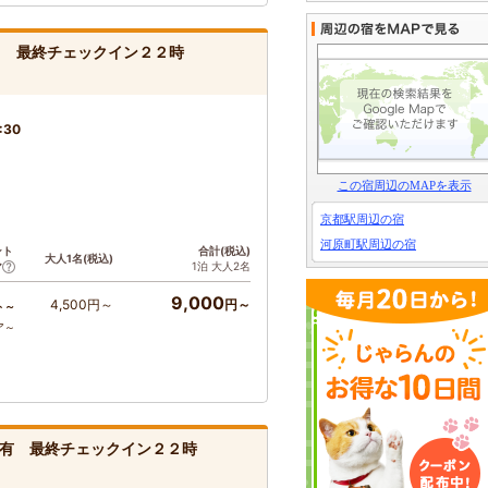
し 最終チェックイン２２時
:30
この宿周辺のMAPを表示
京都駅周辺の宿
河原町駅周辺の宿
ント
合計(税込)
大人1名(税込)
1泊 大人2名
ア
9,000
4,500円～
円～
ト～
ア～
有 最終チェックイン２２時