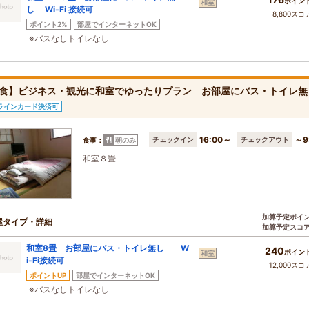
ポイン
和室
し Wi-Fi 接続可
8,800スコ
ポイント2%
部屋でインターネットOK
※バスなしトイレなし
食】ビジネス・観光に和室でゆったりプラン お部屋にバス・トイレ無
ラインカード決済可
16:00～
～9
チェックイン
チェックアウト
食事：
朝のみ
和室８畳
加算予定ポイ
屋タイプ・詳細
加算予定スコ
和室8畳 お部屋にバス・トイレ無し W
240
ポイン
和室
i-Fi接続可
12,000スコ
ポイントUP
部屋でインターネットOK
※バスなしトイレなし