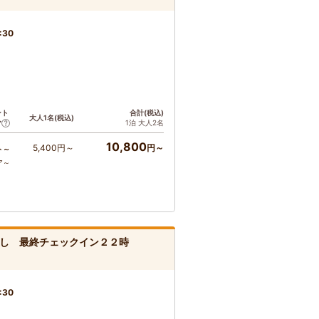
:30
ント
合計(税込)
大人1名(税込)
1泊 大人2名
ア
10,800
5,400円～
円～
ト～
ア～
し 最終チェックイン２２時
:30