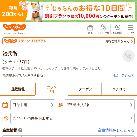
じゃらん
お得な特典をみる
治兵衛
(
クチコミ37件
)
有効クチコミ数に達していないためクチコミ評価は表示しておりません。
新潟県魚沼市須原９３６番地
地図・アクセス
プラン
施設情報
クーポン
クチコミ
3件
日付未定
1部屋 大人2名
こだわり条件を追加する
空室情報
空室情報をもっとみる