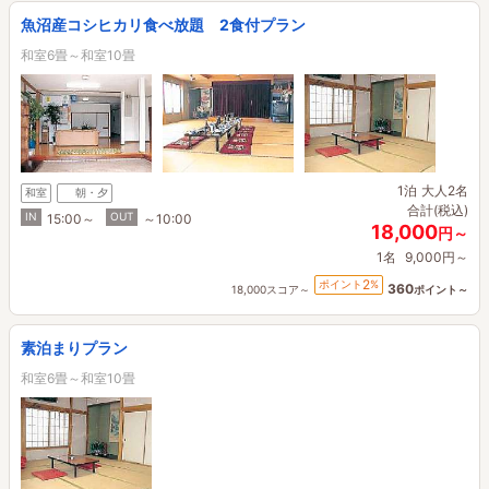
魚沼産コシヒカリ食べ放題 2食付プラン
和室6畳～和室10畳
1泊
大人2名
和室
朝・夕
合計(税込)
IN
OUT
15:00～
～10:00
18,000
円～
1名
9,000円～
2
ポイント
%
360
18,000スコア～
ポイント～
素泊まりプラン
和室6畳～和室10畳