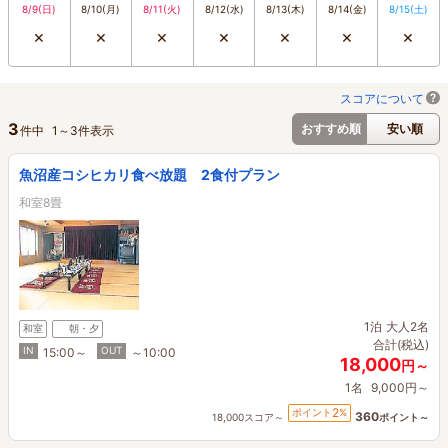
8/9
(日)
8/10
(月)
8/11
(火)
8/12
(水)
8/13
(木)
8/14
(金)
8/15
(土)
×
×
×
×
×
×
×
スコアについて
3
おすすめ順
安い順
件中
1
～
3
件表示
魚沼産コシヒカリ食べ放題 2食付プラン
和室8畳
1泊
大人2名
和室
朝・夕
合計(税込)
IN
OUT
15:00～
～10:00
18,000
円～
1名
9,000円～
2
ポイント
%
360
18,000スコア～
ポイント～