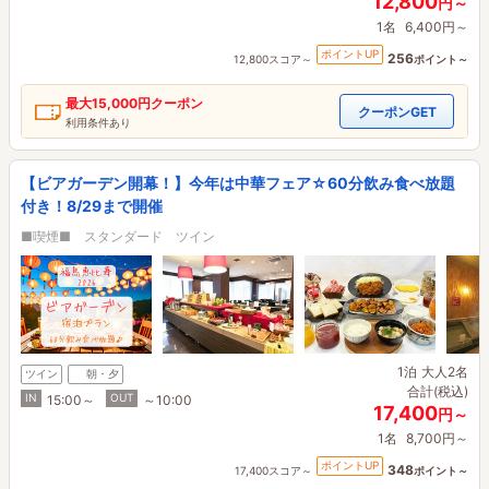
12,800
円～
1名
6,400円～
ポイントUP
256
12,800スコア～
ポイント～
最大
15,000円
クーポン
クーポンGET
利用条件あり
【ビアガーデン開幕！】今年は中華フェア☆60分飲み食べ放題
付き！8/29まで開催
■喫煙■ スタンダード ツイン
1泊
大人2名
ツイン
朝・夕
合計(税込)
IN
OUT
15:00～
～10:00
17,400
円～
1名
8,700円～
ポイントUP
348
17,400スコア～
ポイント～