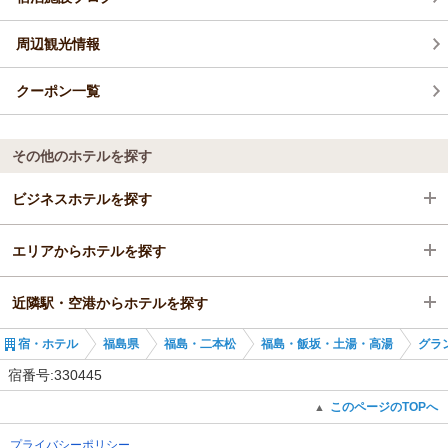
周辺観光情報
クーポン一覧
その他のホテルを探す
ビジネスホテルを探す
エリアからホテルを探す
福島県
近隣駅・空港からホテルを探す
福島・二本松
福島県
宿・ホテル
福島県
福島・二本松
福島・飯坂・土湯・高湯
グラ
福島・飯坂・土湯・高湯
福島・二本松
曽根田駅
宿番号:330445
曽根田駅
福島・飯坂・土湯・高湯
福島駅
このページのTOPへ
▲
プライバシーポリシー