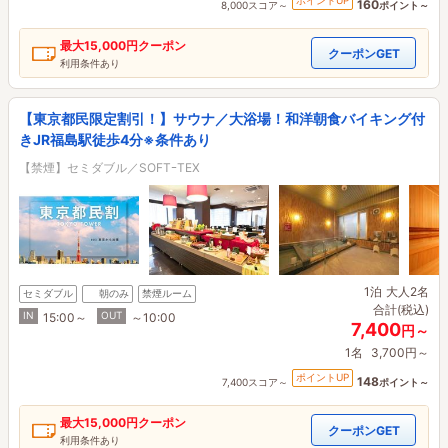
ポイントUP
160
8,000スコア～
ポイント～
最大
15,000円
クーポン
クーポンGET
利用条件あり
【東京都民限定割引！】サウナ／大浴場！和洋朝食バイキング付
きJR福島駅徒歩4分※条件あり
【禁煙】セミダブル／SOFTｰTEX
1泊
大人2名
セミダブル
朝のみ
禁煙ルーム
合計(税込)
IN
OUT
15:00～
～10:00
7,400
円～
1名
3,700円～
ポイントUP
148
7,400スコア～
ポイント～
最大
15,000円
クーポン
クーポンGET
利用条件あり