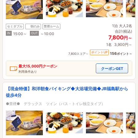
1泊
大人2名
セミダブル
朝のみ
禁煙ルーム
合計(税込)
IN
OUT
15:00～
～10:00
7,800
円～
1名
3,900円～
ポイントUP
156
7,800スコア～
ポイント～
最大
15,000円
クーポン
クーポンGET
利用条件あり
【現金特価】和洋朝食バイキング◆大浴場完備◆JR福島駅から
徒歩4分
●禁煙● デラックス ツイン（バス・トイレ独立タイプ）