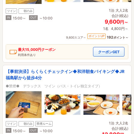
1泊
大人2名
ツイン
朝のみ
合計(税込)
IN
OUT
15:00～
～10:00
9,600
円～
1名
4,800円～
ポイントUP
192
9,600スコア～
ポイント～
最大
15,000円
クーポン
クーポンGET
利用条件あり
【事前決済】らくらくチェックイン◆和洋朝食バイキング◆JR
福島駅から徒歩4分
●禁煙● デラックス ツイン（バス・トイレ独立タイプ）
1泊
大人2名
ツイン
朝のみ
禁煙ルーム
合計(税込)
IN
OUT
15:00～
～10:00