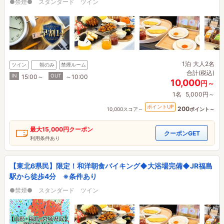
●禁煙● スタンダード ツイン
1泊
大人2名
ツイン
朝のみ
禁煙ルーム
合計(税込)
IN
OUT
15:00～
～10:00
10,000
円～
1名
5,000円～
ポイントUP
200
10,000スコア～
ポイント～
最大
15,000円
クーポン
クーポンGET
利用条件あり
【東北6県民】限定！和洋朝食バイキング◆大浴場完備◆JR福島
駅から徒歩4分 ※条件あり
●禁煙● スタンダード ツイン