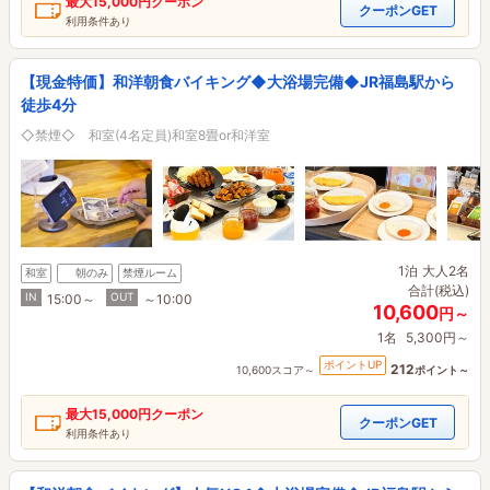
最大
15,000円
クーポン
クーポンGET
利用条件あり
【現金特価】和洋朝食バイキング◆大浴場完備◆JR福島駅から
徒歩4分
◇禁煙◇ 和室(4名定員)和室8畳or和洋室
1泊
大人2名
和室
朝のみ
禁煙ルーム
合計(税込)
IN
OUT
15:00～
～10:00
10,600
円～
1名
5,300円～
ポイントUP
212
10,600スコア～
ポイント～
最大
15,000円
クーポン
クーポンGET
利用条件あり