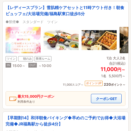
【レディースプラン】雪肌精ケアセットと11時アウト付き！朝食
ビュッフェ/大浴場完備/福島駅東口徒歩5分
●禁煙● スタンダード ツイン
1泊
大人2名
ツイン
朝のみ
禁煙ルーム
合計(税込)
IN
OUT
15:00～
～10:00
11,000
円～
1名
5,500円～
ポイントUP
220
11,000スコア～
ポイント～
最大
15,000円
クーポン
クーポンGET
利用条件あり
【早期割14】和洋朝食バイキング◆早めのご予約でお得◆大浴場
完備◆JR福島駅から徒歩4分】