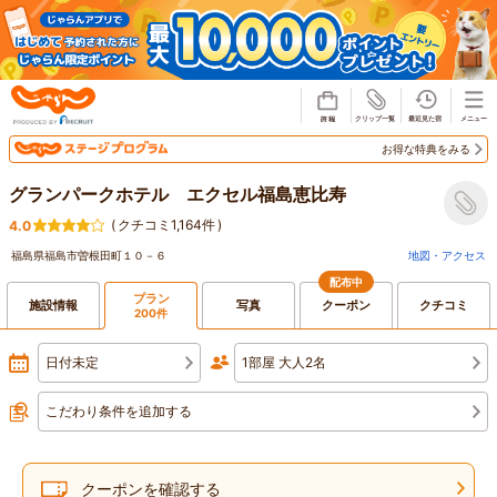
じゃらん
お得な特典をみる
グランパークホテル エクセル福島恵比寿
(
クチコミ1,164件
)
4.0
福島県福島市曽根田町１０－６
地図・アクセス
配布中
プラン
施設情報
写真
クーポン
クチコミ
200件
日付未定
1部屋 大人2名
こだわり条件を追加する
クーポンを確認する