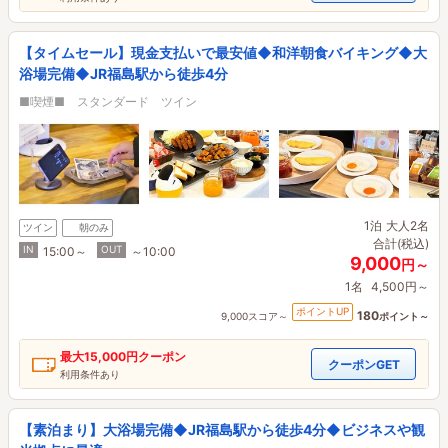
【タイムセール】現金支払いで最安値◆和洋朝食バイキング◆大
浴場完備◆JR福島駅から徒歩4分
■喫煙■ スタンダード ツイン
1泊
大人2名
ツイン
朝のみ
合計(税込)
IN
OUT
15:00～
～10:00
9,000
円～
1名
4,500円～
ポイントUP
180
9,000スコア～
ポイント～
最大
15,000円
クーポン
クーポンGET
利用条件あり
【素泊まり】大浴場完備◆JR福島駅から徒歩4分◆ビジネスや観