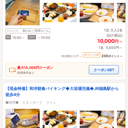
1泊
大人2名
ツイン
朝のみ
禁煙ルーム
合計(税込)
IN
OUT
15:00～
～10:00
10,000
円～
1名
5,000円～
ポイントUP
200
10,000スコア～
ポイント～
最大
15,000円
クーポン
クーポンGET
利用条件あり
【現金特価】和洋朝食バイキング◆大浴場完備◆JR福島駅から
徒歩4分
■喫煙■ スタンダード ツイン