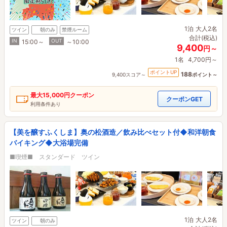
1泊
大人2名
ツイン
朝のみ
禁煙ルーム
合計(税込)
IN
OUT
15:00～
～10:00
9,400
円～
1名
4,700円～
ポイントUP
188
9,400スコア～
ポイント～
最大
15,000円
クーポン
クーポンGET
利用条件あり
【美を醸すふくしま】奥の松酒造／飲み比べセット付◆和洋朝食
バイキング◆大浴場完備
■喫煙■ スタンダード ツイン
1泊
大人2名
ツイン
朝のみ