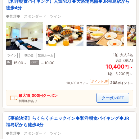
【和洋朝食バイキング】人気NO,1◆大浴場完備◆JR福島駅から
徒歩4分
●禁煙● スタンダード ツイン
1泊
大人2名
ツイン
朝のみ
禁煙ルーム
合計(税込)
IN
OUT
15:00～
～10:00
10,400
円～
1名
5,200円～
ポイントUP
208
10,400スコア～
ポイント～
最大
15,000円
クーポン
クーポンGET
利用条件あり
【事前決済】らくらくチェックイン◆和洋朝食バイキング◆JR
福島駅から徒歩4分
●禁煙● スタンダード ツイン