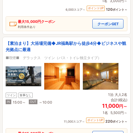
1名
3,000円～
ポイントUP
120
6,000スコア～
ポイント～
最大
15,000円
クーポン
クーポンGET
利用条件あり
【素泊まり】大浴場完備◆JR福島駅から徒歩4分◆ビジネスや観
光拠点に最適
■喫煙■ デラックス ツイン（バス・トイレ独立タイプ）
1泊
大人2名
ツイン
食事なし
合計(税込)
IN
OUT
15:00～
～10:00
11,000
円～
1名
5,500円～
ポイントUP
220
11,000スコア～
ポイント～