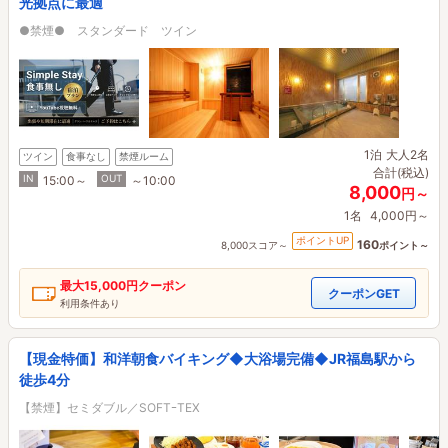
光拠点に最適
●禁煙● スタンダード ツイン
1泊
大人2名
ツイン
食事なし
禁煙ルーム
合計(税込)
IN
OUT
15:00～
～10:00
8,000
円～
1名
4,000円～
ポイントUP
160
8,000スコア～
ポイント～
最大
15,000円
クーポン
クーポンGET
利用条件あり
【現金特価】和洋朝食バイキング◆大浴場完備◆JR福島駅から
徒歩4分
【禁煙】セミダブル／SOFTｰTEX