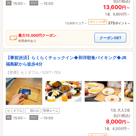
合計(税込)
IN
OUT
15:00～
～10:00
13,600
円～
1名
6,800円～
ポイントUP
272
13,600スコア～
ポイント～
最大
15,000円
クーポン
クーポンGET
利用条件あり
【事前決済】らくらくチェックイン◆和洋朝食バイキング◆JR
福島駅から徒歩4分
【禁煙】セミダブル／SOFTｰTEX
1泊
大人2名
セミダブル
朝のみ
禁煙ルーム
合計(税込)
IN
OUT
15:00～
～10:00
8,000
円～
1名
4,000円～