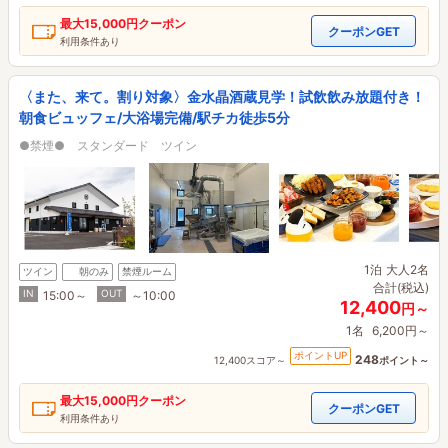
最大
15,000円
クーポン
クーポンGET
利用条件あり
〈また、来て。割り対象〉金水晶酒蔵見学！試飲飲み放題付き！
朝食ビュッフェ/大浴場完備/駅チカ徒歩5分
●禁煙● スタンダード ツイン
1泊
大人2名
ツイン
朝のみ
禁煙ルーム
合計(税込)
IN
OUT
15:00～
～10:00
12,400
円～
1名
6,200円～
ポイントUP
248
12,400スコア～
ポイント～
最大
15,000円
クーポン
クーポンGET
利用条件あり