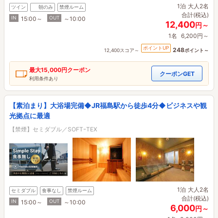
1泊
大人2名
ツイン
朝のみ
禁煙ルーム
合計(税込)
IN
OUT
15:00～
～10:00
12,400
円～
1名
6,200円～
ポイントUP
248
12,400スコア～
ポイント～
最大
15,000円
クーポン
クーポンGET
利用条件あり
【素泊まり】大浴場完備◆JR福島駅から徒歩4分◆ビジネスや観
光拠点に最適
【禁煙】セミダブル／SOFTｰTEX
1泊
大人2名
セミダブル
食事なし
禁煙ルーム
合計(税込)
IN
OUT
15:00～
～10:00
6,000
円～