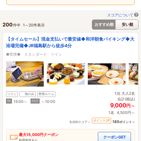
スコアについて
200
おすすめ順
安い順
件中
1
～
20
件表示
【タイムセール】現金支払いで最安値◆和洋朝食バイキング◆大
浴場完備◆JR福島駅から徒歩4分
●禁煙● スタンダード ツイン
1泊
大人2名
ツイン
朝のみ
禁煙ルーム
合計(税込)
IN
OUT
15:00～
～10:00
9,000
円～
1名
4,500円～
ポイントUP
180
9,000スコア～
ポイント～
最大
15,000円
クーポン
クーポンGET
利用条件あり