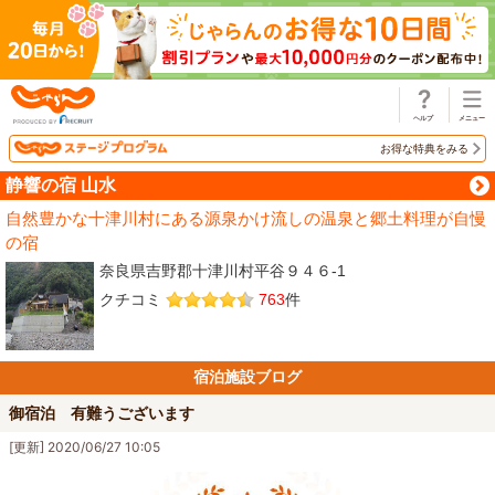
じゃらん
お得な特典をみる
静響の宿 山水
自然豊かな十津川村にある源泉かけ流しの温泉と郷土料理が自慢
の宿
奈良県吉野郡十津川村平谷９４６-1
クチコミ
763
件
宿泊施設ブログ
御宿泊 有難うございます
[更新] 2020/06/27 10:05