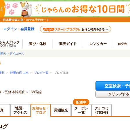
 ～日本最大級の宿・ホテル予約サイト～
ログイン
会員登録
お得な特典をみる
ゃらんパック
遊び・体験
観光ガイド
レンタカー
航空券
（交通＋宿泊）
日帰り・デイユース
津川
>
静響の宿 山水
>
ブログ一覧
> ブログ詳細
空室検索・予
線～五條本陣経由～168号線
クリップする
配布中
地図・
お知らせ・
クーポン
クチコミ
真
周辺観光
アクセス
ブログ
一覧
(763件)
ログ