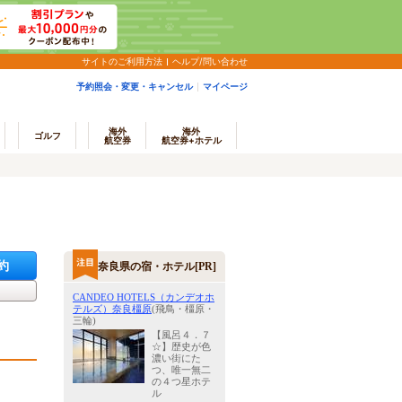
サイトのご利用方法
ヘルプ/問い合わせ
予約照会・変更・キャンセル
マイページ
海外
海外
ゴルフ
航空券
航空券+ホテル
約
奈良県の宿・ホテル[PR]
CANDEO HOTELS（カンデオホ
テルズ）奈良橿原
(飛鳥・橿原・
三輪)
【風呂４．７
☆】歴史が色
濃い街にた
つ、唯一無二
の４つ星ホテ
ル