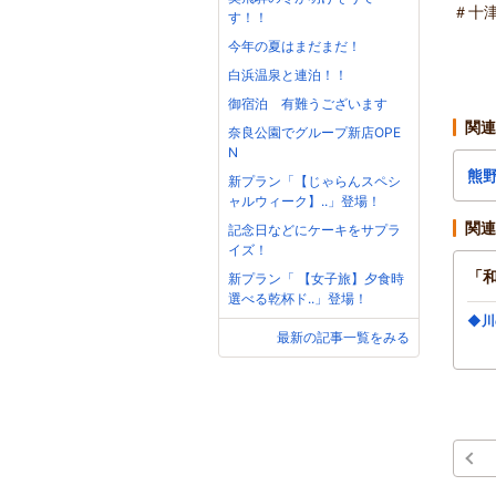
＃十
す！！
今年の夏はまだまだ！
白浜温泉と連泊！！
御宿泊 有難うございます
関連
奈良公園でグループ新店OPE
N
熊
新プラン「【じゃらんスペシ
ャルウィーク】..」登場！
関連
記念日などにケーキをサプラ
イズ！
「
新プラン「 【女子旅】夕食時
選べる乾杯ド..」登場！
◆川
最新の記事一覧をみる