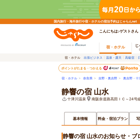
国内旅行・海外旅行や宿・ホテルの宿泊予約はじゃらんnet
こんにちは♪ゲストさん
じ
宿・ホテル
宿・ホテル
出張ビジネス
温泉・露天
高級宿
ポイントがたまる・つかえる
宿・ホテル
>
奈良県
>
吉野・奥吉野
>
奥吉野・十
静響の宿 山水
十津川温泉
南阪奈道路高田ＩＣ～24号
基本情報
料金・宿泊プラン
写
静響の宿 山水のお知らせ・ブ