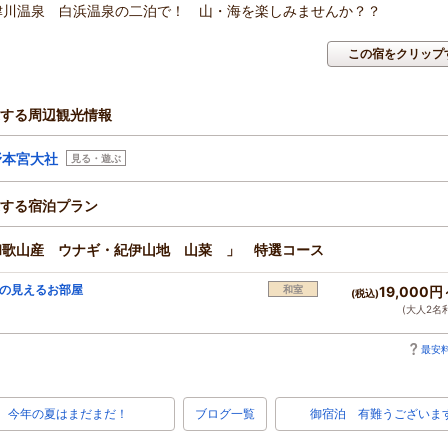
津川温泉 白浜温泉の二泊で！ 山・海を楽しみませんか？？
この宿をクリップ
する周辺観光情報
野本宮大社
見る・遊ぶ
する宿泊プラン
和歌山産 ウナギ・紀伊山地 山菜 」 特選コース
の見えるお部屋
和室
19,000円
(税込)
(大人2名
最安料
今年の夏はまだまだ！
ブログ一覧
御宿泊 有難うございま