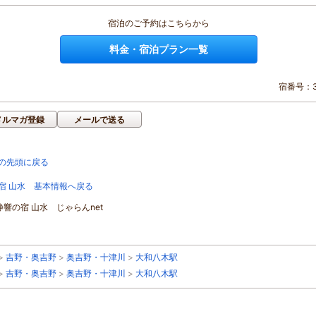
宿泊のご予約はこちらから
料金・宿泊プラン一覧
宿番号：3
メルマガ登録
メールで送る
の先頭に戻る
宿 山水 基本情報へ戻る
静響の宿 山水 じゃらんnet
>
吉野・奥吉野
>
奥吉野・十津川
>
大和八木駅
>
吉野・奥吉野
>
奥吉野・十津川
>
大和八木駅