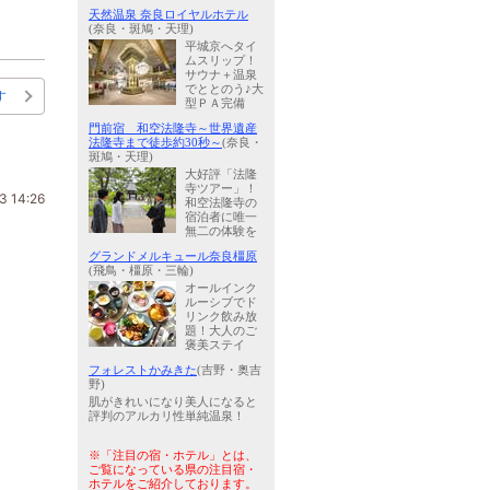
天然温泉 奈良ロイヤルホテル
(奈良・斑鳩・天理)
平城京へタイ
ムスリップ！
サウナ＋温泉
でととのう♪大
す
型ＰＡ完備
門前宿 和空法隆寺～世界遺産
法隆寺まで徒歩約30秒～
(奈良・
斑鳩・天理)
大好評「法隆
寺ツアー」！
3 14:26
和空法隆寺の
宿泊者に唯一
無二の体験を
グランドメルキュール奈良橿原
(飛鳥・橿原・三輪)
オールインク
ルーシブでド
リンク飲み放
題！大人のご
褒美ステイ
フォレストかみきた
(吉野・奥吉
野)
肌がきれいになり美人になると
評判のアルカリ性単純温泉！
※「注目の宿・ホテル」とは、
ご覧になっている県の注目宿・
ホテルをご紹介しております。