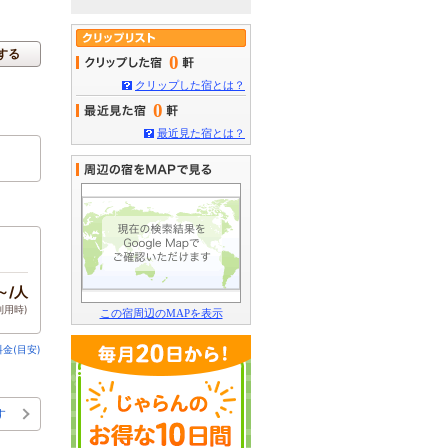
する
0
クリップした宿とは？
0
最近見た宿とは？
～/人
利用時)
この宿周辺のMAPを表示
金(目安)
す