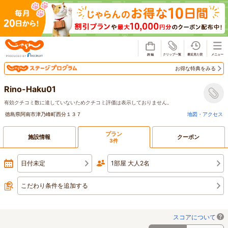
じゃらん
お得な特典をみる
Rino-Haku01
有効クチコミ数に達していないためクチコミ評価は表示しておりません。
徳島県阿南市津乃峰町西分１３７
地図・アクセス
プラン
施設情報
クーポン
3件
日付未定
1部屋 大人2名
こだわり条件を追加する
スコアについて