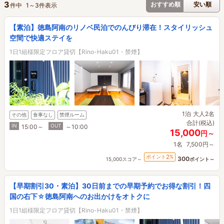
3
おすすめ順
安い順
件中
1
～
3
件表示
【素泊】徳島阿南のリノベ民泊でのんびり滞在！スタイリッシュ
空間で快適ステイを
1日1組様限定フロア貸切【Rino-Haku01・禁煙】
1泊
大人2名
その他
食事なし
禁煙ルーム
合計(税込)
IN
OUT
15:00～
～10:00
15,000
円～
1名
7,500円～
2
ポイント
%
300
15,000スコア～
ポイント～
【早期割引30・素泊】30日前までの早期予約でお得な割引！四
国の右下☆徳島阿南へのお出かけをオトクに
1日1組様限定フロア貸切【Rino-Haku01・禁煙】