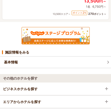
13,500
円～
1名
6,750円～
2
ポイント
%
270
13,500スコア～
ポイント～
施設情報をみる
基本情報
その他のホテルを探す
ビジネスホテルを探す
エリアからホテルを探す
徳島県