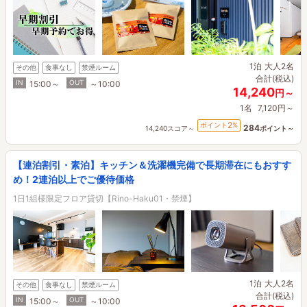
1泊
大人2名
その他
食事なし
禁煙ルーム
合計(税込)
IN
OUT
15:00～
～10:00
14,240
円～
1名
7,120円～
2
ポイント
%
284
14,240スコア～
ポイント～
【連泊割引・素泊】キッチン＆洗濯機完備で長期滞在にもおすす
め！2連泊以上でご優待価格
1日1組様限定フロア貸切【Rino-Haku01・禁煙】
1泊
大人2名
その他
食事なし
禁煙ルーム
合計(税込)
IN
OUT
15:00～
～10:00