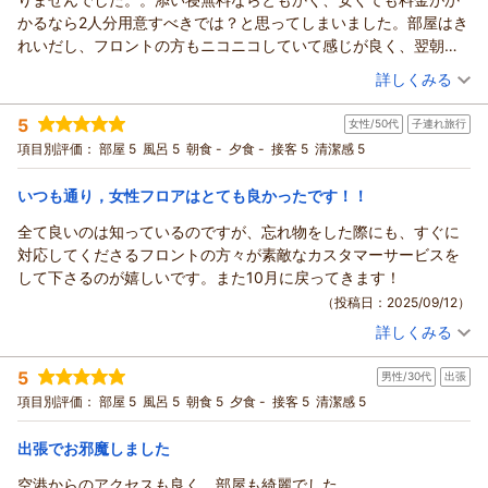
チェックアウト後の空港行き送迎が便利にご利用いただけたと
かるなら2人分用意すべきでは？と思ってしまいました。部屋はき
のこと、大変嬉しく拝見しました。朝一番のご出発は何かと慌
れいだし、フロントの方もニコニコしていて感じが良く、翌朝空
ただしくなりがちですが、少しでも安心して空港へ向かってい
港までの送迎もあり、全体としてはまた泊まりたいと思いまし
（投稿日：2025/09/19）
詳しくみる
ただけるよう、これからも丁寧な運行を心がけてまいります。
た。
次回のご利用の際も、気持ちよく一日をスタートしていただけ
宿泊時期：
2025年08月宿泊 (子連れ旅行)
5
るようスタッフ一同お待ちしております。
女性/50代
子連れ旅行
投稿者：
じゅんじゅんさん
(女性/40代)
宿泊プラン：
【福岡空港ご利用の方限定】 素泊りプラン
項目別評価：
部屋 5
風呂 5
朝食 -
夕食 -
接客 5
清潔感 5
ダブル
（返信日：2026/03/13）
食事なし
いつも通り，女性フロアはとても良かったです！！
宿泊価格帯：
10,001～11,000円(大人一人あたり/税込)
全て良いのは知っているのですが、忘れ物をした際にも、すぐに
ホテルフロントイン福岡空港からの返信
対応してくださるフロントの方々が素敵なカスタマーサービスを
ご宿泊いただき、また丁寧なご感想をお寄せくださり誠にあり
して下さるのが嬉しいです。また10月に戻ってきます！
がとうございます。
（投稿日：2025/09/12）
お部屋の清潔さやスタッフの対応、そして空港送迎サービスに
詳しくみる
ご満足いただけたとのこと、大変嬉しく拝見しました。一方
宿泊時期：
2025年08月宿泊 (子連れ旅行)
投稿者：
で、お子様のタオル類がご用意できておらずご不便をおかけし
anmamaさん
(女性/50代)
5
男性/30代
出張
宿泊プラン：
【福岡空港ご利用の方限定】 素泊りプラン
ダブル
ましたこと、心よりお詫び申し上げます。
項目別評価：
部屋 5
風呂 5
朝食 5
夕食 -
接客 5
清潔感 5
今回のお子様のご宿泊は添い寝料金でのご利用となっており、
食事なし
宿泊価格帯：
その場合はタオル類のご用意が大人1名様分のみとなっておりま
9,001～10,000円(大人一人あたり/税込)
出張でお邪魔しました
す。しかしながら、料金を頂戴している以上、ご説明不足によ
ホテルフロントイン福岡空港からの返信
りご不快な思いをさせてしまった点は真摯に受け止めておりま
空港からのアクセスも良く、部屋も綺麗でした。