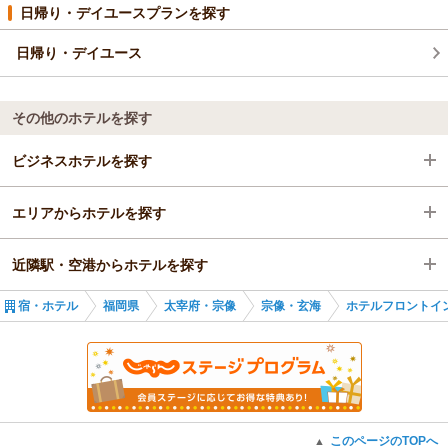
日帰り・デイユースプランを探す
日帰り・デイユース
その他のホテルを探す
ビジネスホテルを探す
エリアからホテルを探す
福岡県
近隣駅・空港からホテルを探す
太宰府・宗像
福岡県
宿・ホテル
福岡県
太宰府・宗像
宗像・玄海
ホテルフロントイ
宗像・玄海
太宰府・宗像
福岡空港駅
福岡空港駅
宗像・玄海
貝塚駅
福岡空港駅
名島駅
このページのTOPへ
▲