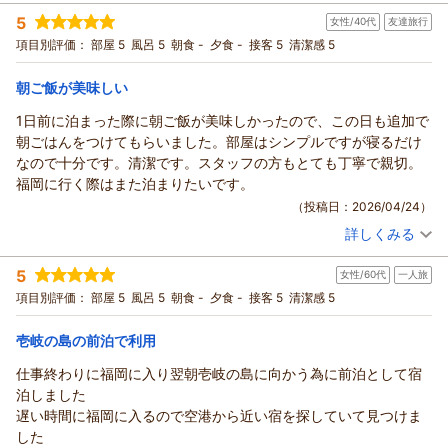
宿泊時期：
2026年04月宿泊 (出張)
これからもできるだけ利用したいと思います。
館内の清潔さや静かな環境、朝食の内容、スタッフの対応な
5
女性/40代
友達旅行
投稿者：
なるさん
(女性/50代)
ど、多くの点でご満足いただけたとのことは、私たちにとって
宿泊プラン：
【ポイント10％】朝食付きプラン シェフ厳選 一押し和洋食
項目別評価：
部屋 5
風呂 5
朝食 -
夕食 -
接客 5
清潔感 5
ビュッフェ
何よりの励みです。
シングル
朝のみ
宿泊価格帯：
特に大浴場で1日の疲れを癒していただけたこと、そして再び当
21,001～22,000円(大人一人あたり/税込)
朝ご飯が美味しい
館をお選びいただいたことに深く感謝申し上げます。
1日前に泊まった際に朝ご飯が美味しかったので、この日も追加で
ホテルフロントイン福岡空港からの返信
また、食堂内のテレビ設置についてのご提案もありがとうござ
朝ごはんをつけてもらいました。部屋はシンプルですが寝るだけ
います。
ありがとうございます。長くご利用いただいているとのこと、
なので十分です。清潔です。スタッフの方もとても丁寧で親切。
お客様の声は、より良い空間づくりの大切なヒントとなります
とてもありがたく拝見しました。
福岡に行く際はまた泊まりたいです。
ので、今後の検討課題としてしっかりと受け止めさせていただ
朝食やフロントの対応、大浴場まで気に入っていただけている
（投稿日：2026/04/24）
きます。
ようで安心しております。お時間のあるときにゆっくり浸かっ
次回空港をご利用の際にも、変わらぬ心地よさを感じていただ
詳しくみる
ていただけていることもうれしいです。
宿泊時期：
2026年04月宿泊 (友達旅行)
けるよう、スタッフ一同努めてまいります。
大浴場の時計についてのご意見もありがとうございます。ロッ
投稿者：
fyさん
(女性/40代)
温かいお言葉を本当にありがとうございました。
5
カー付近のみでの設置となっており、ご不便をおかけしまし
女性/60代
一人旅
宿泊プラン：
【ポイント10％】素泊りプラン
シングル
食事なし
次回のご滞在では、より快適にお過ごしいただけるよう、何か
た。夜遅い時間帯のご利用だと特に気になられる点かと思いま
項目別評価：
部屋 5
風呂 5
朝食 -
夕食 -
接客 5
清潔感 5
宿泊価格帯：
8,001～9,000円(大人一人あたり/税込)
ご希望があればお気軽にお知らせください。
すので、今後の改善の参考にさせていただきます。
これからも快適にお過ごしいただけるよう努めてまいります。
（返信日：2026/05/24）
壱岐の島の前泊で利用
ホテルフロントイン福岡空港からの返信
またお気づきのことがあれば、いつでもお知らせくださいね。
ご宿泊の感想をお寄せいただき、心よりうれしく拝見しまし
仕事終わりに福岡に入り翌朝壱岐の島に向かう為に前泊として宿
大浴場設備 や 館内サービス に関するご意見も、引き続き大切
た。
泊しました
に受け止めてまいります。
朝ごはんを気に入ってくださり、続けてご利用いただけたこと
遅い時間に福岡に入るので空港から近い宿を探していて見つけま
（返信日：2026/05/09）
は、私たちにとって大きな励みです。お部屋の清潔さやスタッ
した