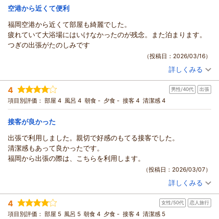
ては、事前のご案内が行き届かずご不便をおかけし申し訳ござ
空港から近くて便利
宿泊価格帯：
9,001～10,000円(大人一人あたり/税込)
いません。今後の改善に努めてまいります。
福岡空港から近くて部屋も綺麗でした。
タオル交換のみのご依頼にもかかわらず、清掃スタッフの対応
ホテルフロントイン福岡空港からの返信
疲れていて大浴場にはいけなかったのが残念。また泊まります。
にご満足いただけたことは、スタッフにとって大きな励みとな
ご出発前の大切な時間にご利用いただき、ありがとうございま
つぎの出張がたのしみです
ります。お部屋のお水もお役に立てたようで何よりです。
す。
（投稿日：2026/03/16）
また、朝食ブッフェのお野菜料理をお楽しみいただけたとのこ
空港に近い立地が旅の準備に役立ったとのことで安心いたしま
と、とても嬉しく思います。
詳しくみる
した。お部屋の広さについてはご不便をおかけしてしまいまし
宿泊時期：
2026年02月宿泊 (出張)
「また利用したい」とのお言葉は、私たちにとって何よりのご
投稿者：
たが、スタッフの対応や無料ドリンクを快適に感じていただけ
しまさん
(男性/30代)
褒美です。
4
男性/40代
出張
宿泊プラン：
【福岡空港ご利用の方限定】 素泊りプラン
ダブル
たことは大きな励みになります。
次回もご家族皆さまが心からくつろげる滞在となるよう、スタ
項目別評価：
部屋 4
風呂 4
朝食 -
夕食 -
接客 4
清潔感 4
また、喫煙スペースについてご不便をおかけし申し訳なく思っ
食事なし
ッフ一同お迎えできる日を楽しみにしております。
宿泊価格帯：
ております。建物内に専用の場所がないことでお手間を取らせ
12,001～13,000円(大人一人あたり/税込)
（返信日：2026/03/30）
接客が良かった
てしまいましたが、いただいたお声は今後の改善に向けて大切
ホテルフロントイン福岡空港からの返信
に受け止めます。
出張で利用しました。親切で好感のもてる接客でした。
次回も気持ちよくご出発いただけるよう、より過ごしやすい環
お疲れの中でのご滞在だったにもかかわらず、快適にお過ごし
清潔感もあって良かったです。
境づくりに努めてまいります。お越しいただける日を心よりお
いただけたようで安心いたしました。
福岡から出張の際は、こちらを利用します。
待ちしております。
空港から歩ける距離という点が旅の負担を少しでも軽くできて
（投稿日：2026/03/07）
いれば嬉しい限りです。大浴場をご利用いただけなかったこと
（返信日：2026/03/17）
詳しくみる
は残念ですが、また次の機会にゆっくりお楽しみいただければ
宿泊時期：
2026年03月宿泊 (出張)
投稿者：
ようすけさん
(男性/40代)
と思います。
4
女性/50代
恋人旅行
宿泊プラン：
【福岡空港ご利用の方限定】 素泊りプラン
シングル
お部屋の清潔さについてのお言葉も励みになり、次のご出張を
項目別評価：
部屋 5
風呂 5
朝食 4
夕食 -
接客 4
清潔感 5
食事なし
楽しみにしてくださっていることが何より嬉しく感じられまし