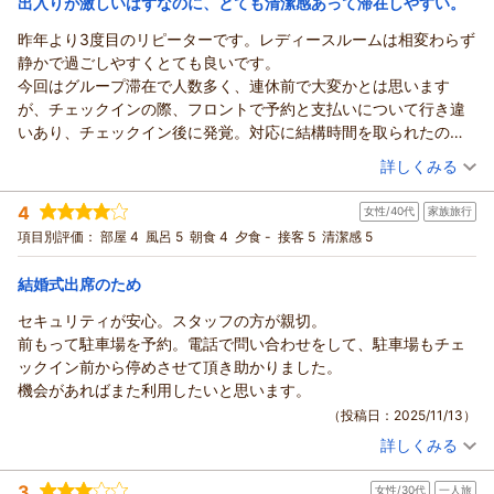
今後も初めてのお客様にも分かりやすいご案内ができるよう、
出入りが激しいはずなのに、とても清潔感あって滞在しやすい。
お待ちしております。
情報の充実に努めてまいります。また福岡へお越しの際は、ぜ
ホテルフロントイン福岡空港からの返信
（返信日：2026/03/13）
昨年より3度目のリピーターです。レディースルームは相変わらず
ひ安心してお立ち寄りくださいませ。
ご宿泊いただき、また丁寧なご感想をお寄せくださり誠にあり
静かで過ごしやすくとても良いです。
（返信日：2026/03/13）
がとうございます。
今回はグループ滞在で人数多く、連休前で大変かとは思います
館内の清潔さや空港までの送迎バス、そして外国籍スタッフの
が、チェックインの際、フロントで予約と支払いについて行き違
日本語対応についてご満足いただけたとのこと、大変嬉しく拝
いあり、チェックイン後に発覚。対応に結構時間を取られたので
見しました。安心してお過ごしいただけたご様子が伝わり、ス
今回は残念。
（投稿日：2025/11/27）
詳しくみる
タッフ一同励みになります。
支払い内容がすぐにわかるシステムや、シフト交代後の引き継ぎ
一方で、空港からの徒歩ルートが分かりにくかったとのこと、
宿泊時期：
2025年11月宿泊 (団体旅行)
徹底されれば、それ以外はいつも通り快適に過ごせました。
4
女性/40代
家族旅行
投稿者：
anmamaさん
(女性/50代)
ご不便をおかけし申し訳ございません。当館の周辺は歩道がや
そして、外国人のフロントの方々、いつも対応が丁寧でとてもナ
宿泊プラン：
【お部屋タイプは当ホテルにお任せ！】シェフ厳選 一押し和
項目別評価：
部屋 4
風呂 5
朝食 4
夕食 -
接客 5
清潔感 5
や複雑で迷われるお客様もいらっしゃいますが、公式HPに空港
イスです！次も利用したいですし、おススメしたいホテルです！
洋食ビュッフェ付きプラン
シングル
朝のみ
からホテルまでの徒歩ルートを分かりやすくまとめた案内動画
宿泊価格帯：
20,001～21,000円(大人一人あたり/税込)
結婚式出席のため
をご用意しております。次回はそちらをご覧いただくと、より
スムーズにお越しいただけるかと思います。
セキュリティが安心。スタッフの方が親切。
ホテルフロントイン福岡空港からの返信
また福岡へお越しの際は、ぜひ当館をご利用いただければ幸い
前もって駐車場を予約。電話で問い合わせをして、駐車場もチェ
ご宿泊いただき、そしていつも当館をご利用くださり誠にあり
です。
ックイン前から停めさせて頂き助かりました。
がとうございます。昨年から続けてお越しいただけているこ
（返信日：2026/03/13）
機会があればまた利用したいと思います。
と、スタッフ一同とても励みになっております。
（投稿日：2025/11/13）
レディースルームで今回も静かにお過ごしいただけたとのこ
詳しくみる
と、大変嬉しく拝見しました。一方で、チェックイン時の予約
宿泊時期：
2025年09月宿泊 (家族旅行)
内容とお支払いに関する行き違いにより、お時間を取らせてし
投稿者：
まりも522304さん
(女性/40代)
3
まったこと、心よりお詫び申し上げます。連休前の混雑時とは
女性/30代
一人旅
宿泊プラン：
【九州・中国地方の方限定】シェフ厳選 一押し和洋食ビュッ