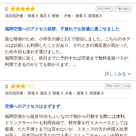
ッフにとっても大きな励みになります。
宿泊時期：
2026年02月宿泊 (出張)
それを欲しい旨を伝えていれば良かったなぁ。
周辺環境の便利さについて
5
女性/40代
子連れ旅行
投稿者：
ばもやんさん
(男性/50代)
あと大浴場は掃除されてて、とにかく湯温が最高！
徒歩すぐの場所にコンビニ、マクドナルドがあり、ちょっとし
宿泊プラン：
【福岡空港ご利用の方限定】 素泊りプラン
項目別評価：
部屋 5
風呂 5
朝食 -
夕食 -
接客 5
清潔感 5
シングル
ほんと気持ち良かったぁ。癒されました。
た買い物やお食事にも便利な立地です。
食事なし
ほんと朝一の出発だったので朝食は諦めましたが、
「もっと便利なのを知らせてほしかった」とのお声、ありがと
福岡空港へのアクセス抜群、子連れでも快適に過ごせました
宿泊価格帯：
9,001～10,000円(大人一人あたり/税込)
もし良かったら、おにぎりサービスとかされるのは、
うございます。初めてご利用のお客様にも分かりやすくお伝え
いかがですか？
急な帰省のため、小学生の娘と2人で宿泊しました。こちらのホテ
できるよう、館内案内やチェックイン時のご説明をより工夫し
ホテルフロントイン福岡空港からの返信
まあ準備出来てなかったのが悪いのですが、空港で
ルは以前にも利用したことがあり、そのときの満足度が高かった
てまいります。
ご宿泊いただき、そしてとても丁寧で温かいクチコミをお寄せ
朝一のフライト向けに飲食店が思ったほど空いてなく、
ため今回も迷わず選びました。
また福岡空港をご利用の際は、ぜひ当館でゆっくりお過ごしく
くださり誠にありがとうございます。
おにぎりも無く、食べずに飛行機に乗ったもので。
福岡空港に近く、前日までに予約すれば空港まで無料送迎バスが
ださいませ。次回も快適に感じていただけるよう、スタッフ一
大浴場や立地、空港送迎など、今回のご出張にお役立ていただ
このホテルへのバスのアクセスが主流になるのでは。
利用できるのがとても助かります。
同心よりお待ちしております。
けたとのこと、大変嬉しく拝見しました。朝一のフライトは何
バスでのアクセスを詳しく書くのはいかがでしょう？
大浴場もありがたく、バタバタとした旅の疲れが癒されました。
（投稿日：2026/02/21）
（返信日：2026/03/13）
詳しくみる
かと慌ただしくなりがちですが、安心して空港へ向かえたとの
外国人の係員の人も日本語上手ですね。
客室も快適で狭さを感じることもなく、清潔感もあって安心して
お言葉はスタッフにとって大きな励みです。
宿泊時期：
2026年02月宿泊 (子連れ旅行)
おもてなしの心が見て取れ立派でした。
過ごせました。娘もとても気に入り「また泊まりたい」と話して
3
男性/30代
出張
投稿者：
大浴場について
misaさん
(女性/40代)
マスクはされてましたが、体調が良くないのか、
います。
宿泊プラン：
【福岡空港ご利用の方限定】 素泊りプラン
項目別評価：
部屋 4
風呂 3
朝食 3
夕食 -
接客 3
清潔感 4
ツイン
「湯温が最高」「癒された」とのお言葉、本当にありがとうご
咳をされてましたが、大丈夫ですか。
周辺環境も便利で、徒歩すぐの場所にコンビニがあり、マクドナ
ざいます。清掃や温度管理にこだわっているため、そのように
食事なし
とにかく福岡空港からの朝一フライトでの宿泊は
ルドも移転してより近くなった印象です。アクセスの良さやコス
空港へのアクセスはまずまず
宿泊価格帯：
感じていただけて何よりです。
28,001～29,000円(大人一人あたり/税込)
ベストな宿泊先ではないでしょうか。オススメします。
パを考えても、また利用したいと思えるホテルです。
空港案内資料について
福岡空港から徒歩10分ちょいなので朝から行動する際には便利。
ホテルフロントイン福岡空港からの返信
初めての福岡空港で不安があったとのこと、事前にご案内でき
ドリンクサーバーも利用自由で、軽作業を行うスペースとしては
ず申し訳ございません。空港のフロアマップや動線案内など、
ご宿泊いただき、そしてとても温かいクチコミをお寄せくださ
最適。ただ不便とまでは言わないが、スタッフの方の外国人比率
必要な方へお渡しできるよう、今後の改善に活かしてまいりま
り誠にありがとうございます。
が高く、日本語が片言なので上手くコミュニケーションが取れな