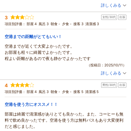
も種類が多くて美味しかったです。
（投稿日：2025/10/16）
詳しくみる
ご紹介いただきありがとうございます。多くのお客様に便利に
出張前日の前入りで利用しましたが出張族には大変ありがたいホ
ご利用いただいており、今後も安心してご活用いただければ幸
宿泊時期：
2025年10月宿泊 (出張)
テルでした。
3
女性/30代
出張
投稿者：
いです。
カズさん
(男性/60代)
宿泊プラン：
【お部屋タイプは当ホテルにお任せ！】シェフ厳選 一押し和
項目別評価：
部屋 4
風呂 3
朝食 -
夕食 -
接客 3
清潔感 3
お部屋の清潔さについて「普通」との率直な評価も大変参考に
洋食ビュッフェ付きプラン
シングル
朝のみ
なります。浴室のカビが気にならずご利用いただけたとのお言
宿泊価格帯：
8,001～9,000円(大人一人あたり/税込)
空港までの距離がとてもいい！
葉は、清掃スタッフにとって励みになります。
より快適にお過ごしいただけるよう、これからも環境づくりに
空港までが近くて大変よかったです。
ホテルフロントイン福岡空港からの返信
努めてまいります。また福岡へお越しの際は、ぜひお立ち寄り
お部屋も程々に綺麗でよかったです。
ご宿泊いただき、そして嬉しいお言葉をたくさんお寄せくださ
くださいませ。
程よい距離があるので夜も静かでよかったです
り誠にありがとうございます。
（返信日：2026/03/13）
（投稿日：2025/10/11）
お任せプランでご案内したお部屋にゆっくりお過ごしいただけ
詳しくみる
たこと、大浴場をほぼ貸切のようにご利用いただけたこと、ど
宿泊時期：
2025年09月宿泊 (出張)
ちらもご満足いただけたようで大変嬉しく拝見しました。清潔
投稿者：
とつこさん
(女性/30代)
4
さや広さについてのお褒めの言葉は、スタッフにとって大きな
男性/30代
出張
宿泊プラン：
【福岡空港ご利用の方限定】 素泊りプラン
シングル
励みになります。
項目別評価：
部屋 4
風呂 3
朝食 -
夕食 -
接客 5
清潔感 5
食事なし
また、フロントスタッフの笑顔や朝食の種類・味についてもご
宿泊価格帯：
7,001～8,000円(大人一人あたり/税込)
評価いただき、重ねて御礼申し上げます。出張前日のご利用と
空港を使う方にオススメ！！
のことですが、快適にお過ごしいただけたようで何よりです。
ホテルフロントイン福岡空港からの返信
部屋は綺麗で清潔感がありとても良かった。また、コーヒーも無
お仕事前に少しでもリラックスしていただけたのであれば幸い
ご宿泊いただき、また温かいお言葉をお寄せくださり誠にあり
料で飲め良かったです。空港を使う方は無料バスもあり大変便利
です。
がとうございます。
だと感じました。
次回のご出張の際も、変わらぬ快適さをご提供できるよう努め
空港からのアクセスの良さや、夜も静かにお過ごしいただけた