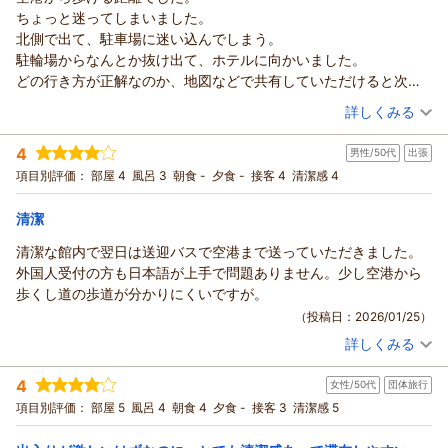
周辺の騒音について
ホテルフロントイン福岡空港からの返信
ちょっと迷ってしまいました。
空港近くという立地上、時間帯によっては車やバイクの音が聞
ご宿泊いただき、そしてとても丁寧で温かいクチコミをお寄せ
北側で出て、駐車場に迷い込んでしまう。
こえやすい場合がございます。いただいたご意見は今後の防音
くださり誠にありがとうございます。
駐輪場からなんとか抜け出て、ホテルに向かいました。
対策の検討材料として共有いたします。
フロントスタッフの対応について、研修中のスタッフにも優し
どの行き方が正解なのか、地図などで共有していただけると次回
総合的に「70点」との評価について
いお言葉をいただき大変励みになります。緊張しながらも丁寧
すんなり行けそうです。
（投稿日：2026/01/31）
ご満足いただけた点と、改善すべき点の両方を丁寧にお伝えい
詳しくみる
に対応していた様子が伝わり、本人にも必ず共有させていただ
ただきありがとうございます。お寄せいただいたご意見は、サ
きます。
宿泊時期：
2026年01月宿泊 (出張)
ービス品質向上のための大切な声としてスタッフ全員で共有
4
男性/50代
出張
投稿者：
レディースフロアでのご滞在も安心してお過ごしいただけたと
ジャンボさん
(男性/40代)
し、より快適にお過ごしいただけるホテルを目指して改善に努
宿泊プラン：
【お部屋タイプは当ホテルにお任せ！】シェフ厳選 一押し和
項目別評価：
部屋 4
風呂 3
朝食 -
夕食 -
接客 4
清潔感 4
のこと、さらにお部屋の設備について
めてまいります。
洋食ビュッフェ付きプラン
シングル
朝のみ
Dysonドライヤー
また福岡空港をご利用の際にお越しいただければ嬉しく思いま
宿泊価格帯：
11,001～12,000円(大人一人あたり/税込)
清潔
デロンギの電気ケトル
す。次回はより安心してご滞在いただけるよう、しっかり準備
雪肌精のスキンケア
清潔な館内で翌日は送迎バスで空港まで送っていただきました。
してお迎えいたします。
ホテルフロントイン福岡空港からの返信
などを気に入っていただけてとても嬉しく拝見しました。
外国人受付の方も日本語が上手で問題ありません。少し空港から
（返信日：2026/03/13）
ご宿泊いただき、また空港からの道順についてのご意見をお寄
一方で、お部屋に小さな虫がいたとのこと、ご不快な思いをさ
歩くし道の歩道が分かりにくいですが。
せくださり誠にありがとうございます。
せてしまい申し訳ございません。清掃時の確認をより徹底し、
（投稿日：2026/01/25）
徒歩でお越しの際に迷われたとのこと、ご不便をおかけし申し
再発防止に努めてまいります。
詳しくみる
訳ございません。当館の公式HPには空港からホテルまでの徒歩
周辺環境や空港送迎バスについても便利にご利用いただけたよ
宿泊時期：
2025年12月宿泊 (出張)
ルートを分かりやすくまとめた案内動画をご用意しておりま
うで何よりです。単身でのご利用にも快適と感じていただけた
投稿者：
BOOさん
(男性/50代)
4
す。実際の風景に沿って道順をご確認いただける内容となって
女性/50代
団体旅行
宿泊プラン：
ことは、私たちにとって大きな励みです。
【福岡空港ご利用の方限定】 素泊りプラン
シングル
おりますので、次回はよりスムーズにお越しいただけるかと思
項目別評価：
また福岡空港をご利用の際は、ぜひお立ち寄りくださいませ。
部屋 5
風呂 4
朝食 4
夕食 -
接客 3
清潔感 5
食事なし
います。
次回も安心してお過ごしいただけるよう、スタッフ一同心より
宿泊価格帯：
10,001～11,000円(大人一人あたり/税込)