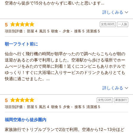
フの対応についても温かいお言葉をいただき、重ねてお礼申し
空港から徒歩で15分もかからずに着いたと思います
上げます。
コンビニやマックが隣で便利です
（投稿日：2026/04/20）
詳しくみる
福岡へお越しの際にまた思い出していただける存在であり続け
ホテルは清潔で大浴場が広くとてもリラックス出来ました
られるよう、これからも心地よい滞在をお届けしてまいりま
宿泊時期：
2026年04月宿泊 (一人旅)
スタッフさんも親切で助かりました
5
女性/60代
一人旅
投稿者：
リツエさん
(女性/60代)
す。
チェックアウト後ホテルの送迎バスで空港まで送って頂けました
宿泊プラン：
【福岡空港ご利用の方限定】 素泊りプラン
項目別評価：
部屋 4
風呂 5
朝食 -
夕食 -
接客 5
清潔感 5
シングル
またお迎えできる日を楽しみにしております。
今後、福岡空港利用の際は定宿にしたいです
食事なし
（返信日：2026/04/26）
朝一フライト前に
宿泊価格帯：
11,001～12,000円(大人一人あたり/税込)
仙台へ行く飛行機の時間が朝早かったので調べたらこちらが朝の
ホテルフロントイン福岡空港からの返信
送迎があるとの事で利用しました。空港駅から歩ける場所でホー
ご宿泊の感想をお寄せいただき、心より御礼申し上げます。
ムぺージをみたので簡単に到着！近くにコンビニもありホテルで
福岡空港からのアクセスや周辺の利便性、大浴場でゆったりと
ゆっくり！すぐに大浴場に入りサービスのドリンクもありとても
お過ごしいただけたことなど、旅の前泊として快適にお過ごし
快適に過ごせました。
いただけた様子が伝わり、とても嬉しく拝読しました。
チェックイン時に翌日の送迎時間予約しといたので安心でした。
（投稿日：2026/04/17）
詳しくみる
スタッフへの温かいお言葉もありがとうございます。お客様の
空港を使うときはまた利用したいと思います。
お声は、より良い滞在をご提供するための大きな励みとなって
宿泊時期：
2026年04月宿泊 (一人旅)
5
女性/20代
家族旅行
投稿者：
おります。
みっちゃんさん
(女性/60代)
宿泊プラン：
【福岡空港ご利用の方限定】 素泊りプラン
項目別評価：
部屋 5
風呂 4
朝食 5
夕食 -
接客 5
清潔感 5
シングル
また、チェックアウト後の空港までの送迎もお役に立てたよう
で安心いたしました。
食事なし
福岡空港から徒歩圏内
宿泊価格帯：
福岡空港をご利用の際に「また泊まりたい」と思っていただけ
8,001～9,000円(大人一人あたり/税込)
ることは、私たちにとって何よりの喜びです。
家族旅行でトリプルプランで2泊で利用。空港から12～13分ほど
ホテルフロントイン福岡空港からの返信
次回お越しいただける日を、スタッフ一同心よりお待ちしてお