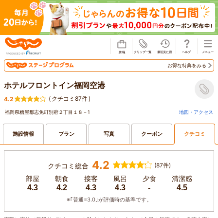
じゃらん
お得な特典をみる
ホテルフロントイン福岡空港
(
クチコミ87件
)
4.2
福岡県糟屋郡志免町別府２丁目１８－1
地図・アクセス
施設情報
プラン
写真
クーポン
クチコミ
4.2
クチコミ総合
(87件)
部屋
朝食
接客
風呂
夕食
清潔感
4.3
4.2
4.3
4.3
-
4.5
※｢普通=3.0｣が評価時の基準です。