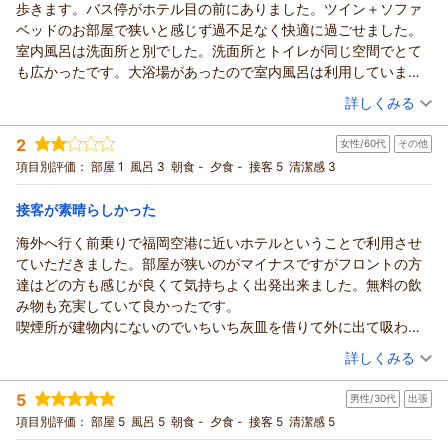
歩きます。バス停がホテル目の前にありました。ツイン＋ソファ
ります。
早朝のご出発に合わせて当館をお選びいただき、さらに温かい
ベッドのお部屋で狭いと感じず過不足なく快適に過ごせました。
お言葉までお寄せくださり心より御礼申し上げます。
（返信日：2026/04/21）
室内風呂は洗面所と別でした。洗面所とトイレが同じ空間でとて
空港駅から迷わずお越しいただけたこと、そして近隣のコンビ
も広かったです。大浴場があったので室内風呂は利用していませ
ニや館内でゆっくりお過ごしいただけたとのこと、とても嬉し
んがユニットバスではなく十分な広さがあるように見えました。
（投稿日：2026/03/22）
詳しくみる
く拝見しました。
大浴場は混雑具合が室内TVで確認できました。ただ、洗い場が一
大浴場で旅の疲れを癒していただき、サービスドリンクもお楽
宿泊時期：
2026年03月宿泊 (家族旅行)
ヶ所使用不可となっており、その情報案内はなくお風呂場へ行っ
2
女性/60代
その他
投稿者：
しみいただけたようで何よりです。
大だい母さんさん
(女性/20代)
て初めて知りました。が、時間的なタイミングで2名前後での利用
宿泊プラン：
【九州・中国地方の方限定】シェフ厳選 一押し和洋食ビュッ
項目別評価：
部屋 1
風呂 3
朝食 -
夕食 -
接客 5
清潔感 3
また、前日に送迎時間をご予約いただいたことで安心して翌朝
だったのでゆっくりお風呂を堪能することが出来ました。2泊だっ
フェ付きプラン
ツイン
朝のみ
を迎えられたとのお言葉は、私たちにとって大きな励みになり
たので部屋清掃はタオル交換だけ依頼していましたがゴミ捨て・
宿泊価格帯：
11,001～12,000円(大人一人あたり/税込)
接客が素晴らしかった
ます。
歯ブラシ・スリッパ・パジャマ交換までしてあり、ペットボトル
空港をご利用の際に再び思い出していただける存在であること
の水も新しいものを3名分用意してありました。とても嬉しく感激
海外へ行く前乗りで福岡空港に近いホテルということで利用させ
ホテルフロントイン福岡空港からの返信
を光栄に思います。
しました。朝食のブッフェもお野菜料理が沢山ありどれも美味し
ていただきました。部屋が狭いのがマイナスですがフロントの方
温かいご感想を丁寧にお寄せいただき、心よりお礼申し上げま
またお迎えできる機会が訪れることを、スタッフ一同心より願
かったです。また、利用したいです。
達はどの方も感じが良くて気持ちよく出発出来ました。無料の飲
す。
っております。
み物も充実していて良かったです。
ご家族での大切なご旅行に当館をお選びいただき、2泊の滞在を
（返信日：2026/04/20）
喫煙所が建物内にないのでいちいち灰皿を借りて外に出て吸わな
快適にお過ごしいただけたとのお言葉は、私たちにとって何よ
いといけないのが喫煙者としてはつらいですが。
（投稿日：2026/03/16）
りの励みです。
詳しくみる
空港からのアクセスやバス停の利便性、お部屋の広さや設備、
宿泊時期：
2026年03月宿泊 (その他)
大浴場の混雑状況確認など、細かな点まで触れていただき、実
5
男性/30代
出張
投稿者：
ゆかりさん
(女性/60代)
際のご滞在の様子が伝わってきて嬉しく拝読しました。
宿泊プラン：
【福岡空港ご利用の方限定】 素泊りプラン
項目別評価：
部屋 5
風呂 5
朝食 -
夕食 -
接客 5
清潔感 5
シングル
一方で、大浴場の洗い場が一部使用不可であった件につきまし
食事なし