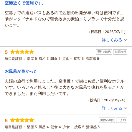
宿泊価格帯：
12,001～13,000円(大人一人あたり/税込)
空港近くで便利です。
空港までの送迎バスもあるので翌朝の出発が早い時は便利です。
ホテルフロントイン福岡空港からの返信
隣がマクドナルドなので朝食抜きの素泊まりプランで十分だと思
ご投稿をお寄せくださり、ありがとうございます。
います。
飛行場からのアクセスや大浴場について「便利」「良い」と感
（投稿日：2026/07/11）
じていただけたこと、とても励みになります。
詳しくみる
一方で、急な酷暑の中でお部屋のエアコンが十分に効かず、ご
宿泊時期：
2026年07月宿泊 (出張)
不快な思いをさせてしまい申し訳ございませんでした。
投稿者：
ドラゴンさん
(男性/50代)
5
当日は太宰府で記録的な気温が観測された翌日とのことで、体
男性/60代
夫婦旅行
宿泊プラン：
【福岡空港ご利用の方限定】 素泊りプラン
シングル
感としても大変厳しい暑さだったことと思います。設定温度を
項目別評価：
部屋 5
風呂 5
朝食 5
夕食 -
接客 5
清潔感 5
食事なし
下げても涼しくならず、ご両親様のお部屋でも同じ状況だった
宿泊価格帯：
9,001～10,000円(大人一人あたり/税込)
とのご指摘、重く受け止めております。
お風呂が良かった
ご滞在後、すぐに業者へ点検を依頼し、現在は正常に稼働する
ホテルフロントイン福岡空港からの返信
夫婦の旅行で利用しました。空港近くで街にも近い便利なホテル
よう対応を完了しております。
空港へのアクセスや送迎の便利さをご利用いただけたこと、う
です。いろいろと観光した後に大きなお風呂で疲れを取ることが
これから本格的な暑さを迎える時期に向けて、改めて設備の確
れしく拝見しました。
できました。また利用したいです。
認を徹底し、安心してお過ごしいただける環境づくりに努めて
また、周辺の飲食店をご活用いただき、素泊まりでも十分だっ
（投稿日：2026/05/24）
まいります。
たとのご感想もありがとうございます。
貴重なご意見をお寄せいただき、心より感謝申し上げます。
詳しくみる
次回もしお時間にゆとりがございましたら、館内での朝食もぜ
宿泊時期：
2026年05月宿泊 (夫婦旅行)
またお越しいただける機会がございましたら、より快適にお過
投稿者：
はなはなさん
(男性/60代)
ひお試しいただければ幸いです。ご出発前のひとときがより心
5
ごしいただけるようスタッフ一同努めてまいります。
男性/50代
一人旅
宿泊プラン：
【九州・中国地方の方限定】シェフ厳選 一押し和洋食ビュッ
地よくお過ごしいただけるよう、日々工夫を重ねております。
フェ付きプラン
もし次回ご滞在時に気になる点がございましたら、どうぞ遠慮
ツイン
朝のみ
項目別評価：
部屋 5
風呂 4
朝食 4
夕食 -
接客 5
清潔感 5
また福岡空港をご利用の際にお立ち寄りいただけることを願っ