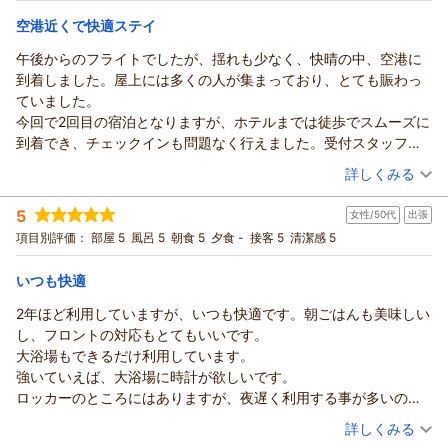
なくお知らせください。
宿泊価格帯：
21,001～22,000円(大人一人あたり/税込)
ております。
空港近くで快適ステイ
（返信日：2026/07/26）
ご投稿ありがとうございました。
ホテルフロントイン福岡空港からの返信
（返信日：2026/07/16）
午後からのフライトでしたが、揺れも少なく、快晴の中、空港に
心温まるご感想をお寄せいただき、誠にありがとうございま
到着しました。屋上には多くの人が集まっており、とても賑わっ
す。
ていました。
ご夫婦での大切なご旅行に当館をお選びいただけたこと、とて
今回で2回目の宿泊となりますが、ホテルまでは徒歩でスムーズに
も光栄に感じております。
到着でき、チェックインも問題なく行えました。受付スタッフの
空港にも街にもアクセスしやすい立地が、おふたりの旅の動き
対応も大変良く、すぐに大浴場へ向かいました。湯船は広く清潔
（投稿日：2026/05/18）
詳しくみる
やすさに少しでもお役に立てたようで何よりです。観光でたく
感があり、1日の疲れをしっかり癒すことができました。また、ホ
さん歩かれた後に、大きなお風呂でゆっくりと疲れを癒してい
宿泊時期：
2026年05月宿泊 (一人旅)
テル内の隅々まで綺麗に整頓されており、他の宿泊者の騒がしい
5
ただけたとのこと、スタッフ一同とても嬉しく拝読しました。
女性/50代
出張
投稿者：
ライアンさん (男性/50代)
音などもなく、ゆっくり過ごすことができました。朝食について
宿泊プラン：
【福岡空港ご利用の方限定】 朝食付きプラン シェフ厳選
また利用したいとのお言葉は、私たちにとって何よりの励みで
項目別評価：
部屋 5
風呂 5
朝食 5
夕食 -
接客 5
清潔感 5
も混み合うことはなく、メニューの種類も豊富で、とても美味し
一押し和洋食ビュッフェ
シングル
朝のみ
す。次回も心地よくお過ごしいただけるよう、より良いサービ
かったです。さらに、空港までの送迎もあり、大変便利でした。
宿泊価格帯：
10,001～11,000円(大人一人あたり/税込)
スを目指してまいります。
いつも快適
一つだけ追加していただけると嬉しい点があります。食堂内にテ
おふたりのまたのお越しを、心よりお待ちしております。
レビがあれば、音も加わってより活気のある雰囲気になるのでは
2年ほど利用していますが、いつも快適です。朝ごはんも美味しい
ホテルフロントイン福岡空港からの返信
（返信日：2026/05/30）
ないかと思いました。予算等もあるかと思いますが、ご検討いた
し、フロントの対応もとてもいいです。
心のこもったご滞在のご感想をお寄せくださり、誠にありがと
だけますと幸いです。
大浴場もできるだけ利用しています。
うございます。
また空港を利用する際には、ぜひ当ホテルを利用したいと思って
強いていえば、大浴場に時計が欲しいです。
午後の穏やかなフライトから始まり、空港の賑わい、そしてホ
おります。従業員の皆様、ありがとうございました。
ロッカーのところにはありますが、夜遅く利用する事が多いの
テルまでの道のりやチェックイン、大浴場でのひとときまで、
で、ゆっくり浸かりたいけど利用時間ギリギリの時は落ち着きま
（投稿日：2026/05/07）
旅の流れが目に浮かぶようで、読ませていただきながら私たち
詳しくみる
せん。
も温かな気持ちになりました。