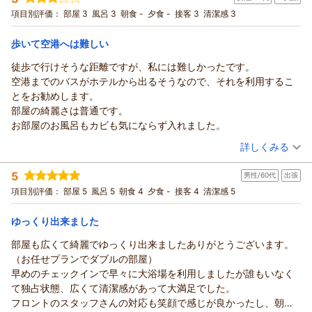
フェ付きプラン
いえ、スムーズにご案内できなかった点は真摯に受け止め、
ツイン
朝のみ
項目別評価：
部屋 3
風呂 3
朝食 -
夕食 -
接客 3
清潔感 3
宿泊価格帯：
予約・支払い情報の確認体制の強化
10,001～11,000円(大人一人あたり/税込)
スタッフ間の引き継ぎの徹底
歩いて空港へは難しい
ホテルフロントイン福岡空港からの返信
に取り組んでまいります。
徒歩で行けそうな距離ですが、私には難しかったです。
それにもかかわらず、外国籍スタッフの対応を「丁寧でナイ
ご宿泊いただき、また温かいお言葉をお寄せくださり誠にあり
空港までのバスがホテルから出るそうなので、それを利用するこ
ス」とお褒めいただき、また「次も利用したい」「おすすめし
がとうございます。
とをお勧めします。
たい」とのお言葉まで頂戴し、本当にありがとうございます。
セキュリティ面で安心してお過ごしいただけたこと、そしてス
部屋の綺麗さは普通です。
いただいたご意見は全スタッフで共有し、より安心してご滞在
タッフの対応についてもご評価いただき大変嬉しく拝見しまし
お部屋のお風呂もカビも気にならず入れました。
いただけるホテルを目指して改善を進めてまいります。
た。事前にお電話でお問い合わせいただいた際の駐車場のご利
（投稿日：2025/11/12）
またお迎えできる日を心よりお待ちしております。
詳しくみる
用についても、お役に立てたようで何よりでございます。
結婚式という大切なご予定の中で当館をお選びいただき、快適
（返信日：2026/03/13）
宿泊時期：
2025年11月宿泊 (一人旅)
5
にお過ごしいただけたことはスタッフにとって大きな励みで
男性/60代
出張
投稿者：
ゆきえさん
(女性/30代)
宿泊プラン：
【福岡空港ご利用の方限定】 素泊りプラン
す。
項目別評価：
部屋 5
風呂 5
朝食 4
夕食 -
接客 4
清潔感 5
ダブル
また機会がございましたら、ぜひお迎えできますと幸いです。
食事なし
ゆっくり出来ました
宿泊価格帯：
13,001～14,000円(大人一人あたり/税込)
（返信日：2026/03/13）
部屋も広くて綺麗でゆっくり出来ましたありがとうございます。
ホテルフロントイン福岡空港からの返信
（お任せプランでダブルの部屋）
ご宿泊いただき、また率直なご感想をお寄せくださり誠にあり
早めのチェックインで早々に大浴場を利用しましたが誰もいなく
がとうございます。
て独占状態、広くて清潔感があって大満足でした。
空港までの距離については、徒歩では少し大変に感じられたと
フロントのスタッフさんの対応も笑顔で感じが良かったし、朝食
のこと、ご不便をおかけしました。当館の空港行き送迎バスを