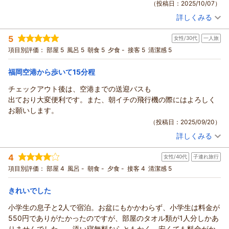
（投稿日：2025/10/07）
てまいります。
点、お部屋の清潔さについてご満足いただけたとのこと、大変
またお迎えできる日を心よりお待ちしております。
詳しくみる
嬉しく拝見しました。ゆっくりとお休みいただけたご様子が伝
宿泊時期：
2025年10月宿泊 (出張)
（返信日：2026/03/13）
投稿者：
さかたさん
(男性/30代)
わり、スタッフ一同励みになります。
5
女性/30代
一人旅
宿泊プラン：
【福岡空港ご利用の方限定】 素泊りプラン
ダブル
これからも快適で安心してお過ごしいただける環境づくりに努
項目別評価：
部屋 5
風呂 5
朝食 5
夕食 -
接客 5
清潔感 5
食事なし
めてまいります。
宿泊価格帯：
9,001～10,000円(大人一人あたり/税込)
また福岡へお越しの際は、ぜひお立ち寄りくださいませ。
福岡空港から歩いて15分程
（返信日：2026/03/13）
ホテルフロントイン福岡空港からの返信
チェックアウト後は、空港までの送迎バスも
ご宿泊いただき、そして嬉しいご感想をお寄せくださり誠にあ
出ており大変便利です。また、朝イチの飛行機の際にはよろしく
りがとうございます。
お願いします。
お部屋の清潔さや無料コーヒーを快適にご利用いただけたとの
（投稿日：2025/09/20）
こと、大変嬉しく拝見しました。空港をご利用のお客様にとっ
詳しくみる
て、無料送迎バスが便利に感じていただけたことも何よりでご
宿泊時期：
2025年09月宿泊 (一人旅)
投稿者：
天使ちゃんさん
(女性/30代)
ざいます。
4
女性/40代
子連れ旅行
宿泊プラン：
【福岡空港ご利用の方限定】 朝食付きプラン シェフ厳選
これからも気持ちよくお過ごしいただける環境づくりに努めて
一押し和洋食ビュッフェ
シングル
朝のみ
項目別評価：
部屋 4
風呂 -
朝食 -
夕食 -
接客 4
清潔感 5
まいります。
宿泊価格帯：
9,001～10,000円(大人一人あたり/税込)
また福岡へお越しの際は、ぜひお立ち寄りくださいませ。
きれいでした
（返信日：2026/03/13）
ホテルフロントイン福岡空港からの返信
小学生の息子と2人で宿泊。お盆にもかかわらず、小学生は料金が
ご宿泊いただき、また送迎バスについての温かいお言葉をお寄
550円でありがたかったのですが、部屋のタオル類が1人分しかあ
せくださり誠にありがとうございます。
りませんでした。。添い寝無料ならともかく、安くても料金がか