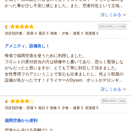
す。
急なご帰省の中で当館を再びお選びいただけたこと、そして今
かった事が少し不安に感じました。また、空港付近という立地ゆ
朝食に関するご提案
回もお嬢さまと快適にお過ごしいただけたとのお言葉を拝見
えか、遅い時間までバイクや車の騒音が聞こえてきたので、防音
（投稿日：2026/02/19）
朝一便をご利用のお客様向けに「軽食サービスがあれば」とい
詳しくみる
し、大変嬉しく思っております。
性が低いのが気になりました。決して不満という訳ではないが、
うご意見、とても参考になります。早朝出発のお客様が多いホ
大浴場で旅の疲れを癒していただけたこと、客室でも狭さを感
宿泊時期：
2026年02月宿泊 (出張)
金額やサービスのクオリティを考えると70点くらいの評価かなぁ
5
テルだからこそ、いただいたお声を今後の検討材料として大切
女性/20代
その他
投稿者：
じず安心して過ごせたとのこと、何よりお嬢さまが「また泊ま
ビジネスパーソンさん
(男性/30代)
と感じました。
宿泊プラン：
にさせていただきます。
【お部屋タイプは当ホテルにお任せ！】シェフ厳選 一押し和
項目別評価：
部屋 4
風呂 5
朝食 -
夕食 -
接客 5
清潔感 5
りたい」と言ってくださったことは、スタッフにとって本当に
洋食ビュッフェ付きプラン
シングル
朝のみ
バスアクセスについて
励みになります。
宿泊価格帯：
12,001～13,000円(大人一人あたり/税込)
博多駅からのバスが分かりづらかったとのこと、ご不便をおか
アメニティ、設備良し！
福岡空港に近く、事前予約でご利用いただける無料送迎バスが
けしました。アクセス方法をより分かりやすくご案内できるよ
今回もお役に立てたようで何よりです。また、周辺のコンビニ
帰省で福岡空港を使うために利用しました。
ホテルフロントイン福岡空港からの返信
う、情報の整理と改善に努めてまいります。
や飲食店の利便性も含め、旅のしやすさを感じていただけたこ
フロントの受付担当の方は研修中と書いてあり、恐らく緊張しな
スタッフについて
ご宿泊いただき、また率直で丁寧なご感想をお寄せくださり誠
とを嬉しく拝見しました。
がらだったと思いますが、とても丁寧に対応して頂きました。
外国籍スタッフへの温かいお言葉もありがとうございます。日
にありがとうございます。
「また利用したい」と思っていただけるホテルであり続けられ
女性専用フロアということで安心も出来ましたし、何より部屋の
本語での対応を日々努力しており、その姿勢を評価いただけた
空港からのアクセスやドリンクサーバー、作業スペースとして
るよう、これからも快適な環境づくりとサービス向上に努めて
設備が良かったです！ドライヤーがDyson、ポットがデロンギ、
ことは本人たちにとって大きな励みになります。体調面へのお
の使い勝手などにご満足いただけたとのこと、大変嬉しく拝見
まいります。
備え付けスキンケアが雪肌精ですごいなと思いました！
（投稿日：2026/02/06）
気遣いも重ねて御礼申し上げます。
しました。一方で、いくつか気になる点もあったとのこと、真
また福岡空港をご利用の際は、ぜひお立ち寄りくださいませ。
詳しくみる
ただ1つ気になったのが、お部屋の小バエ？です。お部屋の見た目
朝一フライトをご利用のお客様にとって「ベストな宿泊先」と
摯に受け止めております。
お嬢さまとご一緒にお迎えできる日を心よりお待ちしておりま
宿泊時期：
2026年02月宿泊 (その他)
は清潔だったので、狭い所に住み着いてるのかもしれません
言っていただけたことは、私たちにとって何よりの喜びです。
スタッフの日本語対応について
4
す。
男性/40代
出張
投稿者：
SuzuAviさん
(女性/20代)
ね…。
また福岡へお越しの際は、ぜひお迎えできますと幸いです。
当館では外国籍スタッフも多く勤務しておりますが、よりスム
宿泊プラン：
【福岡空港ご利用の方限定】 素泊りプラン
項目別評価：
部屋 5
風呂 5
朝食 5
夕食 -
接客 5
清潔感 5
シングル
（返信日：2026/03/13）
福岡空港までの送迎バスもあり、隣にマック、近くにローソンと
ーズにご案内できるよう日本語研修を継続して強化しておりま
（返信日：2026/03/13）
食事なし
TRIAL、資さんうどんもあります。単身旅にすごくいいなと思い
す。今回コミュニケーションに不安を感じさせてしまったこ
福岡空港から便利
宿泊価格帯：
8,001～9,000円(大人一人あたり/税込)
ました！
と、お詫び申し上げます。
空港から歩ける距離でした。