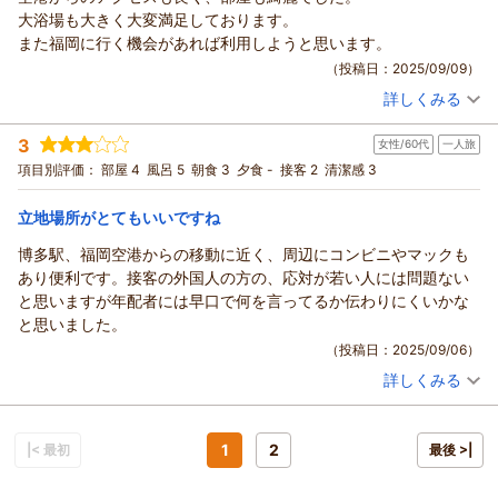
す。
ご宿泊いただき、そして温かいお言葉まで添えてくださり誠に
大浴場も大きく大変満足しております。
今後は事前のご案内をより分かりやすく徹底し、ご希望があれ
ありがとうございます。
また福岡に行く機会があれば利用しようと思います。
ば追加のタオルをご用意できる旨もお伝えするよう改善してま
お忘れ物の際の対応について、そのように感じていただけたこ
（投稿日：2025/09/09）
いります。
とはフロントスタッフにとって何よりの励みになります。お客
詳しくみる
「また泊まりたい」とのお言葉をいただけたことが何より励み
様が安心してお過ごしいただけるよう、迅速で丁寧なサポート
宿泊時期：
2025年08月宿泊 (出張)
です。次回はより快適にお過ごしいただけるよう、スタッフ一
投稿者：
ゆうすけさん
(男性/30代)
を心がけておりますので、そうした点を評価していただけたこ
3
女性/60代
一人旅
宿泊プラン：
【福岡空港ご利用の方限定】 朝食付きプラン シェフ厳選
同努めてまいります。再びお迎えできる日を心よりお待ちして
とが本当に嬉しいです。
一押し和洋食ビュッフェ
シングル
朝のみ
項目別評価：
部屋 4
風呂 5
朝食 3
夕食 -
接客 2
清潔感 3
おります。
10月にまたお越しいただけるとのこと、スタッフ一同心よりお
宿泊価格帯：
10,001～11,000円(大人一人あたり/税込)
待ちしております。次回も気持ちよくお過ごしいただけるよ
（返信日：2026/03/13）
立地場所がとてもいいですね
う、変わらぬサービスでお迎えいたします。
ホテルフロントイン福岡空港からの返信
（返信日：2026/03/13）
博多駅、福岡空港からの移動に近く、周辺にコンビニやマックも
ご宿泊いただき、また嬉しいお声をお寄せくださり誠にありが
あり便利です。接客の外国人の方の、応対が若い人には問題ない
とうございます。
と思いますが年配者には早口で何を言ってるか伝わりにくいかな
空港からのアクセスやお部屋の清潔さ、大浴場にもご満足いた
と思いました。
だけたとのこと、大変光栄に存じます。快適にお過ごしいただ
（投稿日：2025/09/06）
けたご様子が伝わり、スタッフ一同励みになります。
詳しくみる
また福岡へお越しの際にも「また利用したい」と思っていただ
宿泊時期：
2025年09月宿泊 (一人旅)
けたことが何より嬉しいお言葉です。次回も心地よくお過ごし
投稿者：
勝子さん
(女性/60代)
宿泊プラン：
【じゃらんのお得な10日間】【お部屋タイプは当ホテルにお任
いただけるよう、より良いサービスを目指してまいります。
せ！】シェフ厳選 和洋食ビュッフェ付きプラン
1
2
|< 最初
シングル
朝のみ
最後 >|
再びお迎えできる日を心よりお待ちしております。
宿泊価格帯：
9,001～10,000円(大人一人あたり/税込)
（返信日：2026/03/13）