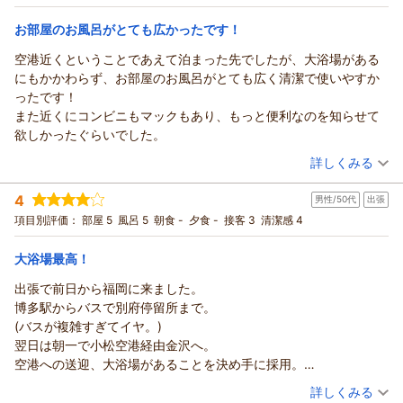
宿泊価格帯：
9,001～10,000円(大人一人あたり/税込)
た。
お部屋のお風呂がとても広かったです！
またお越しいただける日を心よりお待ちしております。
ホテルフロントイン福岡空港からの返信
（返信日：2026/03/17）
空港近くということであえて泊まった先でしたが、大浴場がある
ご宿泊いただき、そして温かいお言葉をお寄せくださり誠にあ
にもかかわらず、お部屋のお風呂がとても広く清潔で使いやすか
りがとうございます。
ったです！
接客について「親切で好感が持てた」と感じていただけたこ
また近くにコンビニもマックもあり、もっと便利なのを知らせて
と、また館内の清潔さにもご満足いただけたことを大変嬉しく
欲しかったぐらいでした。
拝見しました。スタッフにとって何よりの励みになります。
（投稿日：2026/03/05）
詳しくみる
福岡からのご出張の際に「こちらを利用します」とのお言葉ま
で頂戴し、本当に光栄です。今後も変わらず快適にお過ごしい
宿泊時期：
2026年02月宿泊 (恋人旅行)
4
男性/50代
出張
投稿者：
ままぼんさん
(女性/50代)
ただけるよう、サービスの向上に努めてまいります。
宿泊プラン：
【カップル限定 お部屋2ランク無料グレードアップ】朝ビュ
項目別評価：
部屋 5
風呂 5
朝食 -
夕食 -
接客 3
清潔感 4
（返信日：2026/03/13）
ッフェ付きプラン
ダブル
朝のみ
宿泊価格帯：
14,001～15,000円(大人一人あたり/税込)
大浴場最高！
出張で前日から福岡に来ました。
ホテルフロントイン福岡空港からの返信
博多駅からバスで別府停留所まで。
ご宿泊いただき、そして嬉しいクチコミをお寄せくださり誠に
(バスが複雑すぎてイヤ。)
ありがとうございます。
翌日は朝一で小松空港経由金沢へ。
お部屋のお風呂について「とても広くて清潔で使いやすかっ
空港への送迎、大浴場があることを決め手に採用。
た」とのお言葉、大変嬉しく拝見しました。大浴場だけでなく
とにかく立地が最高ですね。すぐに空港へ着き安心。
（投稿日：2026/02/21）
客室のお風呂でも快適にお過ごしいただけたことは、清掃スタ
詳しくみる
初めての福岡空港で、予め空港案内資料があれば、