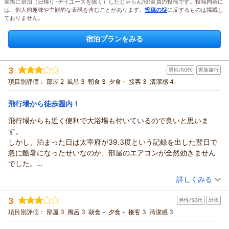
実際に宿泊（日帰り･デイユースを除く）したじゃらんnet会員の投稿です。投稿内容に
は、個人的趣味や主観的な表現を含むことがあります。
投稿の掟
に反するものは掲載し
ておりません。
宿泊プランをみる
3
男性/50代
家族旅行
項目別評価：
部屋 2
風呂 3
朝食 3
夕食 -
接客 3
清潔感 4
飛行場から徒歩圏内！
飛行場からも近く便利で大浴場も付いているので良いと思いま
す。
しかし、泊まった日は太宰府が39.3度という記録を出した翌日で
急に酷暑になったせいなのか、部屋のエアコンが全然効きません
でした。
19度設定になっていたので不思議にら思っていましたが、室温体
（投稿日：2026/07/18）
詳しくみる
感27度くらいのままで、夕食の際付けっぱなしにしておいて外か
宿泊時期：
2026年07月宿泊 (家族旅行)
ら帰っても涼しくない！私の部屋だけかと思いましたが、別の階
3
男性/50代
出張
投稿者：
まことさん
(男性/50代)
にいる両親の部屋も同じでした。
宿泊プラン：
【九州・中国地方の方限定】シェフ厳選 一押し和洋食ビュッ
項目別評価：
部屋 3
風呂 3
朝食 -
夕食 -
接客 3
清潔感 3
これから暑い時期になるのでホテルの方は見直した方が良いと思
フェ付きプラン
ツイン
朝のみ
います。