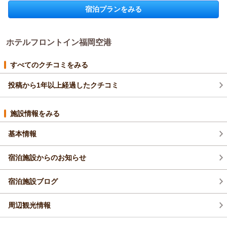
宿泊プランをみる
ホテルフロントイン福岡空港からの返信
この度はご宿泊いただき、また率直なご意見をお寄せくださり
誠にありがとうございます。
ホテルフロントイン福岡空港
博多駅や福岡空港からのアクセス、周辺環境の利便性について
ご満足いただけたとのこと、大変嬉しく拝見しました。一方
で、スタッフの応対がご年配のお客様には少し聞き取りづらか
すべてのクチコミをみる
ったとのご指摘、真摯に受け止めております。
投稿から1年以上経過したクチコミ
外国籍スタッフにも、話す速度や言い回しをより分かりやすく
するよう改めて共有し、どの年代のお客様にも安心してご利用
いただける接客を徹底してまいります。
施設情報をみる
また福岡へお越しの際には、より快適にお過ごしいただけるよ
う努めてまいりますので、ぜひお立ち寄りいただければ幸いで
基本情報
す。
（返信日：2026/03/13）
宿泊施設からのお知らせ
宿泊施設ブログ
周辺観光情報