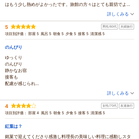
（返信日：2025/12/27）
ツアー以外では初めての飛騨高山とのこと、町の中心で散策し
はもう少し熱めがよかったです。旅館の方々はとても親切でよか
やすい点を理由にお選びいただき、「大正解」と感じていただ
ったです。
（投稿日：2025/11/09）
詳しくみる
けたこと、とても嬉しく思っております。
行き帰りの送迎や、お客様係からの説明についても、古き良き
宿泊時期：
2025年11月宿泊 (家族旅行)
5
男性/60代
夫婦旅行
投稿者：
日本のおもてなしを感じていただけたとのお言葉をいただき、
だいふくさん
(女性/50代)
宿泊プラン：
【じゃらんのお得な10日間】お部屋グレードアップ☆飛騨牛鉄
項目別評価：
部屋 5
風呂 5
朝食 5
夕食 5
接客 5
清潔感 5
ありがたい気持ちでいっぱいです。
板焼き付の月替わり会席プラン♪
和室
朝・夕
朝/個室利用
夕/個室利用
これまで日本各地で多くのお宿をご利用されている中で、すべ
宿泊価格帯：
28,001～29,000円(大人一人あたり/税込)
のんびり
てにおいてご満足いただけたとのこと、私たちにとって何より
の励みです。和室のお部屋につきましても、清潔さや景色、落
ゆっくり
本陣平野屋 光風館からの返信
ち着いた雰囲気を気に入っていただけたようで安心いたしまし
のんびり
この度はご宿泊いただき、口コミのご投稿をありがとうござい
た。眺めの良いお部屋で、ゆっくりお過ごしいただけておりま
静かなお宿
ます。
したら幸いです。
接客も
お食事にご満足いただけ、飛騨牛も美味しく召し上がっていた
女性のお風呂や、隣の蔵のお風呂も、ゆっくり楽しんでいただ
配慮が感じられ
だけて嬉しいです。
けたとのこと、うれしく思います。
ました
（投稿日：2025/10/28）
お食事は、2023年にオープンした個室お食事処にてご用意して
「また訪れたい宿のひとつ」とのお言葉までいただき、本当に
詳しくみる
また泊まりたいと思いますm(_ _)m
おりますが、個室でゆっくり楽しくお食事時間をお過ごしいた
ありがとうございます。
宿泊時期：
2025年10月宿泊 (夫婦旅行)
アレルギー対応もありがとう御座いました
だけたとのこと、ほっといたしております。
4
また飛騨高山へお越しの機会をお作りいただき、ぜひお立ち寄
女性/70代
友達旅行
投稿者：
kotaにゃんさん
(男性/60代)
個室お食事処【祭ばやし】は、日本三大美祭のひとつ「高山
宿泊プラン：
りください。
【リラぎふ】飛騨牛鉄板焼き付の月替わり会席プラン♪
項目別評価：
部屋 4
風呂 5
朝食 5
夕食 5
接客 5
清潔感 5
祭」をテーマに、飛騨家具や飛騨染めなどの伝統工芸を取り入
ツイン
朝・夕
朝/個室利用
夕/個室利用
またお会いできる日を、心よりお待ちしております。
宿泊価格帯：
れた空間です。一年を通して高山祭の雰囲気を感じながら、お
30,001円以上(大人一人あたり/税込)
お客様係 田中
紅葉は？
食事をお楽しみいただいております。
（返信日：2025/12/27）
銘菓で迎えてくださり感激し料理長の美味しい料理に感動しスタ
本陣平野屋 光風館からの返信
また、川側客室からは清流宮川と赤い中橋、そして天気が良い