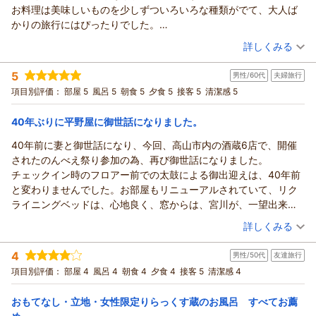
ます。「女性に嬉しい宿」とのお言葉をいただき、大変嬉しく
お料理は美味しいものを少しずついろいろな種類がでて、大人ば
思っております。
かりの旅行にはぴったりでした。
女性専用大浴場「りらっくす蔵」、お食事、お部屋、そしてス
またスタッフの皆様の接客も丁寧で、心がほっこりしました。
（投稿日：2026/06/21）
タッフのおもてなしまで、ご滞在を満喫していただけたご様子
詳しくみる
たまたま母の誕生日も重なったのですが、ケーキやプレゼントに
に、とても嬉しく思っております。
宿泊時期：
2026年06月宿泊 (家族旅行)
ついて母の分もご用意くださり、大満足の旅行になりました。あ
また、お車のお預かりサービスも、高山の街歩きをゆっくりお
5
男性/60代
夫婦旅行
投稿者：
あややさん
(女性/50代)
りがとうございました。
楽しみいただくお役に立てたようで何よりでございます。古い
宿泊プラン：
【お誕生日♪記念日♪】豪華5大特典☆特別な1日のサプライズを
項目別評価：
部屋 5
風呂 5
朝食 5
夕食 5
接客 5
清潔感 5
本陣平野屋がお手伝い♪
町並みや宮川朝市などへ徒歩でお出かけいただける立地は、私
和室
朝・夕
朝/個室利用
夕/個室利用
宿泊価格帯：
どもの宿ならではの魅力のひとつです。
30,001円以上(大人一人あたり/税込)
40年ぶりに平野屋に御世話になりました。
「言うことなしの宿でした」とのお言葉を励みに、これからも
40年前に妻と御世話になり、今回、高山市内の酒蔵6店で、開催
本陣平野屋 光風館からの返信
女性のお客様はもちろん、すべてのお客様に心地よくお過ごし
されたのんべえ祭り参加の為、再び御世話になりました。
いただける宿を目指して努めてまいります。
この度は、お父様の喜寿という大切なお祝いのご旅行に、本陣
チェックイン時のフロアー前での太鼓による御出迎えは、40年前
また季節を変えて飛騨高山へお越しの際は、ぜひ本陣平野屋へ
平野屋をお選びいただき、ありがとうございます。お母様のお
と変わりませんでした。お部屋もリニューアルされていて、リク
お立ち寄りくださいませ。スタッフ一同、心よりお待ちしてお
誕生日も重なり、ご家族皆様の大切な思い出づくりのお手伝い
ライニングベッドは、心地良く、窓からは、宮川が、一望出来て
ります。
ができましたことを、とても嬉しく思っております。
快適に過ごす事が出来ました。屋上展望風呂も湯加減も展望も良
（投稿日：2026/05/31）
お客様係・佐々木
お料理やスタッフのおもてなしにも温かいお言葉をいただき、
詳しくみる
く気持ち良かったです。夕飯は、飛騨牛の陶板焼きがメインの和
心より感謝申し上げます。
（返信日：2026/07/03）
宿泊時期：
2026年05月宿泊 (夫婦旅行)
会席で、5点盛り刺身、つみれ汁、シャケ西京焼き等、どれを食べ
事前のお打ち合わせを通して、ご家族皆さまに安心して当日を
4
男性/50代
友達旅行
投稿者：
ひろちゃんさん
(男性/60代)
ても絶品で、地元の地酒にも合って美味しくいただかせていただ
迎えていただき、「予想以上」「大満足の旅行」と感じていた
宿泊プラン：
【リラぎふ】飛騨牛鉄板焼き付の月替わり会席プラン♪
項目別評価：
部屋 4
風呂 4
朝食 4
夕食 4
接客 5
清潔感 4
きました。
だけたことが、私どもにとって何よりの喜びでございます。
ツイン
朝・夕
朝/個室利用
夕/個室利用
最後になんと言っても、スタッフの方々の気遣いや、おもてなし
宿泊価格帯：
本陣平野屋では、お誕生日やご長寿のお祝いなど、大切な節目
29,001～30,000円(大人一人あたり/税込)
おもてなし・立地・女性限定りらっくす蔵のお風呂 すべてお薦
が、最高でした。特に妻が、昼間ののんべえ祭りで普段飲み慣れ
のご旅行が心に残るひとときとなるよう、お一人おひとりの気