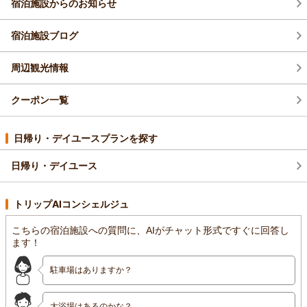
宿泊施設からのお知らせ
で、勉強にもなりました。本当にありがとうございました。
この先もまだまだ暑い日が続きますが、どうかくれぐれもお身
体にはお気を付けてお過ごし下さいませ。重ね重ね、ご宿泊誠
宿泊施設ブログ
にありがとうございました。
支配人 洞口剛
周辺観光情報
（返信日：2025/09/18）
クーポン一覧
日帰り・デイユースプランを探す
日帰り・デイユース
トリップAIコンシェルジュ
こちらの宿泊施設への質問に、AIがチャット形式ですぐに回答し
ます！
駐車場はありますか？
大浴場はあるのかな？