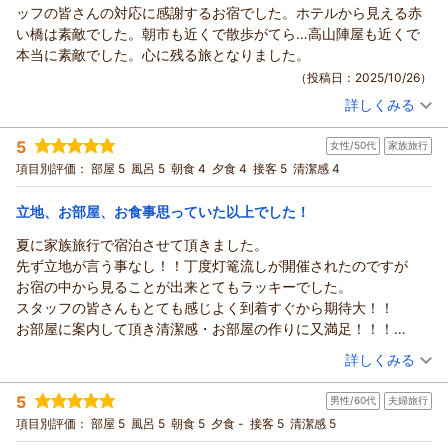
ッフの皆さんの対応に感謝するお宿でした。ホテルから見える赤
日には遠方に連なる飛騨山脈を、四季の彩りと共に楽しめます
いつもご宿泊いただきありがとうございます。
い橋は素敵でした。朝市も近くで散歩がてら…高山陣屋も近くで
が、景色もご満足いただけたようで嬉しく読みました。
ゆっくり、のんびりとお過ごしいただけたご様子、私どもも嬉
本当に素敵でした。心に残る旅となりました。
駐車場につきましては、町の中にある旅館ですので、駐車場は
しく思っております。
（投稿日：2025/10/26）
旅館から歩いて2、3分の場所にございます。分かりにくく、ご
静かな宿の雰囲気や、スタッフの接客についても温かいお言葉
不便をおかけしてしまい申し訳ございません。今後は、より分
詳しくみる
をいただき、励みになります。
宿泊時期：
2025年10月宿泊 (友達旅行)
かりやすいご案内ができるよう工夫してまいります。
お食事のアレルギー対応につきましては、前回お教えいただい
投稿者：
ひろこさん
(女性/70代)
たくさんの温かいお言葉もありがとうございます。また高山へ
5
ておりましたので、今回もスムーズにご用意することができま
女性/50代
家族旅行
宿泊プラン：
【リラぎふ】飛騨牛鉄板焼き付の月替わり会席プラン♪
和室
お越しの際は、ぜひゆっくりしにいらしてください。お待ちし
した。安心してお食事を楽しんでいただけておりましたら嬉し
項目別評価：
部屋 5
風呂 5
朝食 4
夕食 4
接客 5
清潔感 4
朝・夕
朝/個室利用
夕/個室利用
ております。
く思います。
宿泊価格帯：
26,001～27,000円(大人一人あたり/税込)
お客様係 黒淵
これからも、気兼ねなくくつろいでいただける宿でいられるよ
立地、お部屋、お食事思っていた以上でした！
う努めてまいります。
（返信日：2025/12/27）
本陣平野屋 光風館からの返信
夏に家族旅行で宿泊させて頂きました。
年末を迎え、何かと慌ただしい時期かと思いますが、どうぞご
このたびは本陣平野屋別館をお選びいただきりがとうございま
先ず立地が言う事なし！！丁度灯篭流しが開催されたのですが
無理なさらずお過ごしください。
す。
お宿の中から見ることが出来とてもラッキーでした。
お客様係 田中
ご滞在中、高山の町歩きや周辺の景色もお楽しみいただけたご
スタッフの皆さんもとても感じよく到着すぐから期待大！！
（返信日：2025/12/25）
様子をうかがい、嬉しく思っております。
お部屋に案内して頂き清潔感・お部屋の作りに又満足！！！
2025年の紅葉の見頃は遅めでしたが、徐々に色づいていく山々
大浴場は（女性専用の浴場はすぐ隣の建物に）小さめでしたが作
（投稿日：2025/10/18）
詳しくみる
や、ゆっくりと移ろう季節の空気を感じながら、ゆったりとし
りにビックリ！！！良い家族旅行になりました。
た時間をお過ごしいただけておりましたら幸いです。時期ごと
宿泊時期：
2025年08月宿泊 (家族旅行)
又ぜひ利用したいと思います。
5
男性/60代
夫婦旅行
投稿者：
あねごさん
(女性/50代)
に表情を変える飛騨高山の景色も、また違った魅力として楽し
宿泊プラン：
【じゃらんのお得な10日間】10%OFF！飛騨牛鉄板焼き付の月
項目別評価：
部屋 5
風呂 5
朝食 5
夕食 -
接客 5
清潔感 5
んでいただけることと思います。
替わり会席プランがお得♪
ツイン
朝・夕
朝/個室利用
夕/個室利用