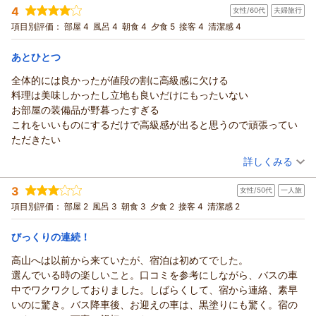
立地も良くて駐車場に停めさせていただいたままゆっくりと町並
すので、機会がございましたら、ぜひお楽しみください。
4
女性/60代
夫婦旅行
投稿者：
お部屋の清潔さや、朝食の器や味わいについてもご満足いただ
SUGURUさん
(男性/50代)
み散策もできました。
お客様 テディ
宿泊プラン：
【リラぎふ】飛騨牛鉄板焼き付の月替わり会席プラン♪
項目別評価：
部屋 4
風呂 4
朝食 4
夕食 5
接客 4
清潔感 4
和室
けたとのこと、何よりでございます。ささやかではございます
リピート確定の素晴らしい宿でした。
（返信日：2025/12/25）
が、大切な記念日のひとときが、心に残るものとなっておりま
朝・夕
朝/個室利用
夕/個室利用
また必ず行きます。
あとひとつ
宿泊価格帯：
したら幸いです。
30,001円以上(大人一人あたり/税込)
ありがとうございました。
これからも、ご夫婦の大切な節目や思い出に寄り添える宿でい
全体的には良かったが値段の割に高級感に欠ける
本陣平野屋 光風館からの返信
られるよう、心を込めてお迎えしてまいります。
料理は美味しかったし立地も良いだけにもったいない
改めまして、ご結婚記念日おめでとうございます。次回はまた
このたびはお越しいただき、心あたたまる口コミをお寄せいた
お部屋の装備品が野暮ったすぎる
24日市の時期ですね。高山祭とはまた違った、飛騨人たちの日
だきありがとうございます。
これをいいものにするだけで高級感が出ると思うので頑張ってい
常のにぎわいや季節の空気を楽しんでいただけることと思いま
最初から最後まで接客やお食事を楽しんでいただけたとのこ
ただきたい
す。
と、とても嬉しく思っております。静かな館内で、落ち着いた
（投稿日：2025/09/26）
またお目にかかれる日を楽しみにしております。
詳しくみる
時間をお過ごしいただけたご様子が伝わり、ほっとしておりま
フロント桐山
す。
宿泊時期：
2025年09月宿泊 (夫婦旅行)
3
女性/50代
一人旅
投稿者：
お風呂の温度につきましても、ご感想をお聞かせくださりあり
ウイアイさん
(女性/60代)
（返信日：2025/12/25）
宿泊プラン：
【平日限定★ぎふ旅】お部屋グレードアップ！飛騨牛鉄板焼き
項目別評価：
部屋 2
風呂 3
朝食 3
夕食 2
接客 4
清潔感 2
がとうございます。季節や気温に合わせながら、より心地よく
付の月替わり会席プラン♪
和室
朝・夕
朝/個室利用
夕/個室利用
お入りいただけるよう気を配ってまいります。
宿泊価格帯：
30,001円以上(大人一人あたり/税込)
びっくりの連続！
また、チェックイン前・チェックアウト後もお荷物やお車はお
預かりいたしております。町並み散策をゆっくり楽しんでいた
高山へは以前から来ていたが、宿泊は初めてでした。
本陣平野屋 光風館からの返信
だけたとのこと、何よりでございます。「リピート確定」との
選んでいる時の楽しいこと。口コミを参考にしながら、バスの車
このたびはお越しいただきありがとうございました。
お言葉、そして「また必ず行きます」とのお気持ちをいただ
中でワクワクしておりました。しばらくして、宿から連絡、素早
お料理や立地について嬉しいお言葉もいただき、とても嬉しく
き、大変ありがたく思っております。
いのに驚き。バス降車後、お迎えの車は、黒塗りにも驚く。宿の
思っております。
寒さが増す季節となってまいりましたので、どうぞお身体に気