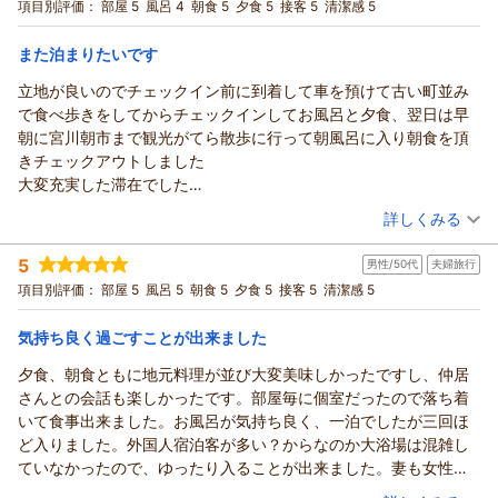
宿泊プラン：
【じゃらんスペシャルウィーク】飛騨牛鉄板焼き付の月替わり
項目別評価：
部屋 5
風呂 4
朝食 5
夕食 5
接客 5
清潔感 5
女性（妻）は毎年楽しみにしている「リラックス蔵」を今年も満
会席プラン！
ツイン
朝・夕
朝/個室利用
夕/個室利用
喫し、とても良い施設だと喜んでおりました。
宿泊価格帯：
26,001～27,000円(大人一人あたり/税込)
また泊まりたいです
夕食は個室にて、飛騨牛鉄板焼きを含め種類豊富なお料理を堪能
でき、非常に満足いたしました。
立地が良いのでチェックイン前に到着して車を預けて古い町並み
朝食も個室でいただきましたが、品数が多くどれも美味しく、特
で食べ歩きをしてからチェックインしてお風呂と夕食、翌日は早
に飛騨米コシヒカリはさらっとしていて何杯でも食べたくなるほ
朝に宮川朝市まで観光がてら散歩に行って朝風呂に入り朝食を頂
ど絶品でした。
きチェックアウトしました
今年も大変満足のいく滞在となり、翌日は諏訪湖へ向かいまし
大変充実した滞在でした
た。
駐車場無料で時間制限無しは素晴らしい
（投稿日：2026/07/12）
詳しくみる
来年は何事もなく、また早めに伺えればと思っております。
食事は朝夕とも個室で気兼ねなく楽しめ、タイミングよく運ばれ
宿泊時期：
2026年05月宿泊 (家族旅行)
いつも本当にありがとうございます。
てきましたお腹いっぱいになり大変美味しかったです
5
男性/50代
夫婦旅行
投稿者：
ＨＴさん
(女性/50代)
お風呂にはタオルが準備されているのも良かったです
宿泊プラン：
【リラぎふ】飛騨牛鉄板焼き付の月替わり会席プラン♪
項目別評価：
部屋 5
風呂 5
朝食 5
夕食 5
接客 5
清潔感 5
和室
すべてが完璧でとても満足しました
朝・夕
朝/個室利用
夕/個室利用
ただ1つ残念だったのは蔵のお風呂にあった化粧水にアルコールが
気持ち良く過ごすことが出来ました
宿泊価格帯：
28,001～29,000円(大人一人あたり/税込)
含まれていたよう(アルコールのような匂いがしました)で帰宅後肌
荒れがすごくて残念でした私の肌質にはあわなかっただけなの
夕食、朝食ともに地元料理が並び大変美味しかったですし、仲居
で…個人的な意見です
さんとの会話も楽しかったです。部屋毎に個室だったので落ち着
いて食事出来ました。お風呂が気持ち良く、一泊でしたが三回ほ
ど入りました。外国人宿泊客が多い？からなのか大浴場は混雑し
ていなかったので、ゆったり入ることが出来ました。妻も女性用
の蔵風呂に何度も入っていました。
（投稿日：2026/07/05）