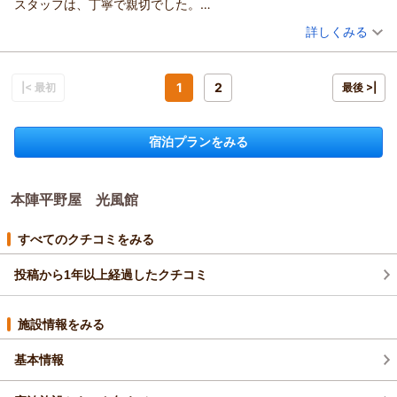
スタッフは、丁寧で親切でした。
館内の雰囲気やお部屋の装備品についてのご意見も、率直にお
をつけてお過ごしください。
部屋に案内される前に、ひと息できるようにお茶と和菓子のサー
（投稿日：2025/09/13）
聞かせくださりありがとうございます。私どもの宿は、気取ら
またお会いできる日を楽しみにしております。
詳しくみる
ビスもあり、夕食前に先に、飲み物の注文はお待たせしないよう
ず心地よくお過ごしいただけることや、食事や立地、スタッフ
お客様係 板矢
宿泊時期：
2025年09月宿泊 (一人旅)
にと心配り、朝食は和食か洋食かを選べる、時間帯も選べるのは
の対応といった点を大切にしております。その中で、これから
投稿者：
原風景さん
(女性/50代)
（返信日：2025/12/25）
嬉しいサービス。合理的なシステム。館内の説明は車中の運転手
はより居心地の良さやまとまりを感じていただけるよう、備品
宿泊プラン：
【大人の一人旅】飛騨牛付会席料理×飛騨高山温泉☆自分にご
1
2
|< 最初
最後 >|
より聞き、案内係りからも聞き、期待倍増でした。まあ、宿泊に
褒美旅行♪
や空間づくりについても少しずつ見直しや工夫を重ねてまいり
ツイン
朝・夕
朝/個室利用
夕/個室利用
際し個人の主観はありますが、温かみのある配慮をして頂きまし
宿泊価格帯：
ます。前向きなご提案として受け止め、今後の参考にさせてい
30,001円以上(大人一人あたり/税込)
た。本当にありがとうございました。
宿泊プランをみる
ただきます。
本陣平野屋 光風館からの返信
これからも安心安全にお過ごしいただける宿であり続けられる
よう努めてまいります。寒さが一段と厳しくなる季節でござい
この度は本陣平野屋別館にご宿泊誠にありがとうございまし
ますので、どうぞあたたかくしてお過ごしください。
本陣平野屋 光風館
た。
若女将
お仕事が落ち着き、お休みを取られ高山へお越しとのことでし
た。高山には以前よりお越しいただいていたとのこと、そんな
（返信日：2025/12/25）
すべてのクチコミをみる
中で初めてのご宿泊先に私どもの宿をお選びいただけましたこ
と、まずもって感謝いたします。お迎えの車中でワクワクされ
投稿から1年以上経過したクチコミ
ていたご様子もスタッフから聞き、とても嬉しく思っておりま
した。しかし、ご到着してからお帰りになるまでの間に様々な
施設情報をみる
点で行き届かないことがあり大変申し訳ございません。翌朝に
私とお話ししてくださる中で教えていただくことばかりでし
基本情報
た。一つひとつを見直し改善いたします。
たくさんのお話ができたことに、私にとっても大変貴重な時間