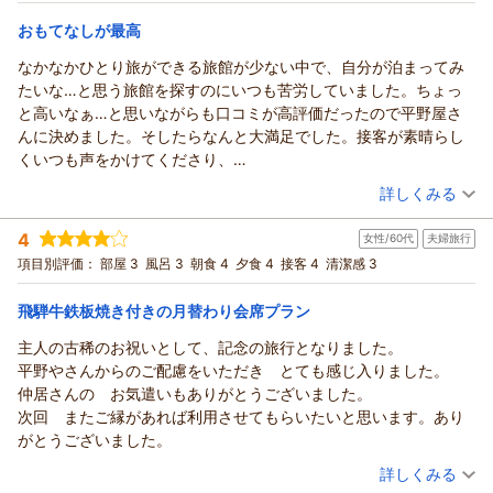
付の月替わり会席プラン♪
和室
朝・夕
朝/個室利用
夕/個室利用
込みにつきましては持込料をいただいております。あわせて、
を感じる日が続いております。
ても良いです。来年は新たし別館も出来るそうで、またお邪魔で
宿泊価格帯：
21,001～22,000円(大人一人あたり/税込)
おもてなしが最高
館内販売品の価格につきましても、率直なご意見をありがとう
どうぞ体調など崩されませんよう、あたたかくしてお過ごしく
きることを楽しみにしてます。
ございます。今後の検討課題として大切にお預かりいたしま
ださい。
なかなかひとり旅ができる旅館が少ない中で、自分が泊まってみ
本陣平野屋 光風館からの返信
す。
本陣平野屋別館
たいな…と思う旅館を探すのにいつも苦労していました。ちょっ
いつも本陣平野屋別館にご宿泊いただきましてありがとうござ
今回のご滞在ではご満足いただけない点がありましたこと、重
（返信日：2025/12/27）
と高いなぁ…と思いながらも口コミが高評価だったので平野屋さ
います。今回もお越しいただけて、とても嬉しく思っておりま
ねてお詫び申し上げます。よりご満足いただける宿を目指し
んに決めました。そしたらなんと大満足でした。接客が素晴らし
す。
て、これからも努めてまいります。
くいつも声をかけてくださり、
寒い時期の駅までの送迎につきまして、あたたかいお言葉をあ
この度はご意見をお寄せいただき、誠にありがとうございまし
気兼ねすることなく過ごすことができました。リラックス蔵や７
（投稿日：2025/11/29）
りがとうございます。高山駅からは徒歩で10分弱ほどですが、
た。
詳しくみる
階の温泉もタイミングよくひとりゆったり２日間とも満喫しまし
寒い季節は特に歩くのが少しおっくうに感じられるかと思いま
若女将
宿泊時期：
2025年11月宿泊 (一人旅)
た。朝食も野菜が苦手なことに対応していただきお腹いっぱい食
す。
4
女性/60代
夫婦旅行
（返信日：2026/01/17）
投稿者：
ぴよさん
(女性/50代)
べることができました。次回は夕食も食べたいと思います。古い
本陣平野屋では、高山駅と駅の隣にある濃飛バスセンターまで
宿泊プラン：
【1泊朝食】飛騨高山の“夕食マップ”はクーポン付♪
項目別評価：
部屋 3
風呂 3
朝食 4
夕食 4
接客 4
清潔感 3
ツイン
町並みにも近く食べ歩きにも満足です。高山駅の送迎もひとり旅
送迎バスをご用意しております。
朝のみ
朝/個室利用
の私にはとても助かりました。新穂高ロープウェイは次回にリベ
高山駅にご到着後にご連絡をいただきますと、お待ちいただく
飛騨牛鉄板焼き付きの月替わり会席プラン
宿泊価格帯：
30,001円以上(大人一人あたり/税込)
ンジしたいと思います。こんなに癒やされた旅行は久しぶりで
ことになりますので、事前にご到着時間をご連絡いただけまし
す。ちょっと遠いのですが、また帰ってきたいな…と思わせてく
主人の古稀のお祝いとして、記念の旅行となりました。
たら、そのお時間に合わせてお迎えにまいります。
本陣平野屋 光風館からの返信
れる飛騨高山旅でした。
平野やさんからのご配慮をいただき とても感じ入りました。
リン様も、あらかじめお迎えのご連絡をいただき、ありがとう
このたびは私どもの宿をお選びいただき、ありがとうございま
本当に楽しい時間をありがとうございました。
仲居さんの お気遣いもありがとうございました。
ございます。
す。
次回 またご縁があれば利用させてもらいたいと思います。あり
また、スタッフへのやさしいお言葉もありがとうございます。
仰る通り「ひとりで泊まれる温泉宿探し」は難易度が高いと思
がとうございました。
私たちにとって大きな励みになります。お料理やお部屋、浴衣
います。お湯が良くて食事もおいしい宿に、のんびりひとりで
（投稿日：2025/11/26）
や作務衣、アメニティまで細かく見ていただき、ゆっくりお過
詳しくみる
泊まりたい～と思ってもなかなか見つけづらいです。
ごしいただけたご様子が伝わってきて、嬉しく読ませていただ