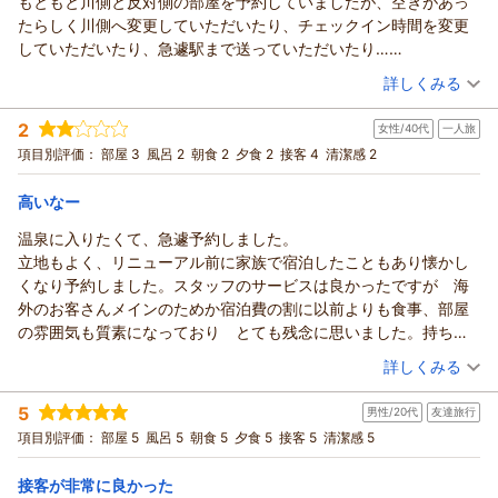
もともと川側と反対側の部屋を予約していましたが、空きがあっ
たくさんのあたたかいご感想とおすすめのお言葉、ありがとう
いました。
たらしく川側へ変更していただいたり、チェックイン時間を変更
ございます。
また、「おもてなしが最高」とのお言葉をいただき、とても嬉
していただいたり、急遽駅まで送っていただいたり…
またお会いできます日を、楽しみにお待ちしております。
しく読ませていただいております。
各種サービス対応が大変ありがたかったです。
（投稿日：2026/01/23）
お客様係 中屋
普段は日帰りでお越しとのことですが、今回はご宿泊いただ
詳しくみる
料理も美味しくいただきました。飛騨牛が特によかった…
（返信日：2026/04/27）
き、ゆっくりお過ごしいただけたご様子に、ほっとしておりま
宿泊時期：
2026年01月宿泊 (家族旅行)
また高山を訪れた際にはぜひ利用させていただきたいと思いま
す。
2
女性/40代
一人旅
投稿者：
なかさんさん
(男性/30代)
す。
最上階のお部屋からの眺めもお楽しみいただけたとのこと、嬉
宿泊プラン：
【冬厳選】飛騨牛鉄板焼き付の月替わり会席プランがお得♪
項目別評価：
部屋 3
風呂 2
朝食 2
夕食 2
接客 4
清潔感 2
この度は本当にありがとうございました。
しく思います。飛騨高山は時期によってまた違った景色が広が
和室
朝・夕
朝/個室利用
夕/個室利用
宿泊価格帯：
りますので、また時期を変えてもお越しくださいませ。
19,001～20,000円(大人一人あたり/税込)
高いなー
お掃除やお料理につきましてもおほめいただき、ありがとうご
温泉に入りたくて、急遽予約しました。
本陣平野屋 光風館からの返信
ざいます。とても励みになります。「心身ともに癒された」と
立地もよく、リニューアル前に家族で宿泊したこともあり懐かし
のお言葉が、何より嬉しい気持ちでいっぱいでございます。
このたびは、本陣平野屋にお泊まりいただき、本当にありがと
くなり予約しました。スタッフのサービスは良かったですが 海
新館につきましてもご関心をお寄せいただき、ありがとうござ
うございます。
外のお客さんメインのためか宿泊費の割に以前よりも食事、部屋
います。新館は12月の開業を予定しておりますので、また違っ
「最高でした」とのお言葉をいただき、とてもうれしく読ませ
の雰囲気も質素になっており とても残念に思いました。持ち込
た楽しみ方をしていただけるかと思います。
ていただきました。
みも禁止でびっくりしました。ハーゲンダッツよりも高いアイス1
（投稿日：2026/01/15）
またお越しいただける日を、心より楽しみにお待ちしておりま
当日はお部屋に空きがありましたので、川側のお部屋でご用意
詳しくみる
個660円は高すぎませんか？
す。
させていただきました。ゆっくりお過ごしいただけたご様子
宿泊時期：
2025年12月宿泊 (一人旅)
お客様係 田中
に、ほっとしております。
5
男性/20代
友達旅行
投稿者：
ちさん
(女性/40代)
また、駅までのお送りなど、少しでもお役に立てておりました
（返信日：2026/04/27）
宿泊プラン：
【リラぎふ】飛騨牛鉄板焼き付の月替わり会席プラン♪
項目別評価：
部屋 5
風呂 5
朝食 5
夕食 5
接客 5
清潔感 5
和室
らうれしいです。
朝・夕
朝/個室利用
夕/個室利用
お料理もおいしく召し上がっていただけたとのこと、ありがと
接客が非常に良かった
宿泊価格帯：
30,001円以上(大人一人あたり/税込)