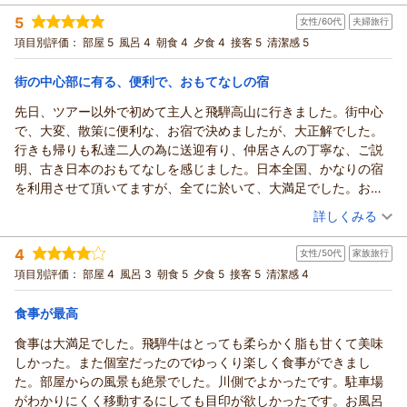
旅先を探されていた中で、私どもの宿を選んでいただけたこ
宿泊時期：
2025年11月宿泊 (夫婦旅行)
きました。
5
女性/60代
夫婦旅行
投稿者：
と、そしてご滞在を「大満足」と感じていただけたことを、と
たいちゃんさん
(女性/60代)
赤い中橋や古い町並み、陣屋にも近い立地や、川側からの景色
宿泊プラン：
【リラぎふ】飛騨牛鉄板焼き付の月替わり会席プラン♪
項目別評価：
部屋 5
風呂 4
朝食 4
夕食 4
接客 5
清潔感 5
和室
てもうれしく思っております。
も楽しんでいただけたとのこと、何よりです。いよいよ3館目
お声がけや滞在中のやり取りの中で、気兼ねなくお過ごしいた
朝・夕
朝/個室利用
夕/個室利用
の新しい本陣平野屋が建ち始め、2026年冬に開業を予定してお
街の中心部に有る、便利で、おもてなしの宿
宿泊価格帯：
だけたとのこと、ぴよ様にとって少しでも安心できる時間にな
30,001円以上(大人一人あたり/税込)
ります。また違った雰囲気でお迎えできる日を、私たちも楽し
っておりましたら幸いです。
先日、ツアー以外で初めて主人と飛騨高山に行きました。街中心
みにしております。
本陣平野屋 光風館からの返信
女性専用大浴場の「りらっくす蔵」や７階の大浴場も、タイミ
で、大変、散策に便利な、お宿で決めましたが、大正解でした。
これからも、変わらず気持ちよくお過ごしいただける宿でいら
ングよくゆっくりお楽しみいただけ、3日間とも満喫されたご
このたびは、ご主人様の古稀という大切な節目のご旅行に、私
行きも帰りも私達二人の為に送迎有り、仲居さんの丁寧な、ご説
れるよう努めてまいります。
様子が伝わってきました。
どもの宿をお選びいただきありがとうございます。改めまし
明、古き日本のおもてなしを感じました。日本全国、かなりの宿
またお会いできる日を、心よりお待ちしております。
朝食につきましても、お好みに合わせて召し上がっていただけ
て、おめでとうございます！！
を利用させて頂いてますが、全てに於いて、大満足でした。お部
お客様係 中屋
たとのこと、安心いたしました。古い町並みでの食べ歩きや、
記念となるご旅行のお手伝いができましたこと、とてもうれし
屋も今回6日間の旅行で、他のホテルが全て洋室でしたので、敢え
（投稿日：2025/11/14）
（返信日：2025/12/27）
駅までの送迎もお役に立てたようで嬉しいです。
詳しくみる
く思っております。
て平野屋さんは和室にしましたが、新しくはないですが清潔で景
新穂高ロープウェイは、ぜひ次回リベンジですね！ 「また帰
あたたかいお言葉もいただき、ありがとうございます。
宿泊時期：
2025年11月宿泊 (夫婦旅行)
色良く（部屋をワンランク上の眺めの良い部屋にして下さったの
4
ってきたい」と思っていただける旅になったこと、そして久し
女性/50代
家族旅行
投稿者：
またご縁があれば、とのお言葉までいただき、ありがたい気持
洋子さん
(女性/60代)
では？）落ち着いて、大変、満足致しました。 お風呂も女性用
宿泊プラン：
ぶりに心からくつろげる時間になったとのお言葉、本当にあり
【リラぎふ】飛騨牛鉄板焼き付の月替わり会席プラン♪
項目別評価：
部屋 4
風呂 3
朝食 5
夕食 5
接客 5
清潔感 4
和室
ちでいっぱいです。
は隣に蔵の風呂も有りました。趣き有り、ユックリ入りまし
がたく思っております。
次にお越しいただける日を楽しみに、これからも心を込めてお
朝・夕
朝/個室利用
夕/個室利用
た。 本当に、お世話になりました。九州から行くのは大変です
少し距離はございますが、またのんびりしたくなった時に、ふ
食事が最高
宿泊価格帯：
迎えしてまいります。
27,001～28,000円(大人一人あたり/税込)
が、又、再訪したい、お宿の１つになりました。
と思い出していただけましたら幸いです。こちらこそ、楽しい
お客様係 中屋
食事は大満足でした。飛騨牛はとっても柔らかく脂も甘くて美味
時間をありがとうございます。またお会いできる日を楽しみに
本陣平野屋 光風館からの返信
（返信日：2025/12/27）
しかった。また個室だったのでゆっくり楽しく食事ができまし
しております。
このたびはご主人さまとのご旅行に、私どもの宿をお選びいた
た。部屋からの風景も絶景でした。川側でよかったです。駐車場
お客様係 黒淵
だき、ありがとうございます。
がわかりにくく移動するにしても目印が欲しかったです。お風呂