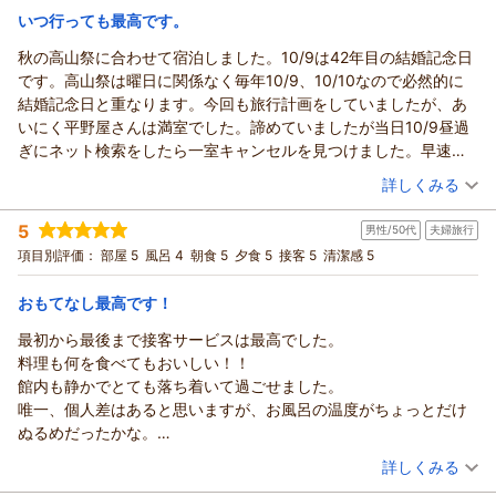
寒さが増してくる季節でございますので、どうぞあたたかくし
宿泊価格帯：
30,001円以上(大人一人あたり/税込)
いつ行っても最高です。
てお過ごしください。
お客様係 テディ
秋の高山祭に合わせて宿泊しました。10/9は42年目の結婚記念日
本陣平野屋 光風館からの返信
（返信日：2025/12/25）
です。高山祭は曜日に関係なく毎年10/9、10/10なので必然的に
このたびは、ご家族でのご旅行に私どもの旅館をお選びいただ
結婚記念日と重なります。今回も旅行計画をしていましたが、あ
き、ありがとうございます。
いにく平野屋さんは満室でした。諦めていましたが当日10/9昼過
夏の高山で、灯篭流しをご宿泊中にご覧いただけたとのこと、
ぎにネット検索をしたら一室キャンセルを見つけました。早速予
とても良いタイミングでお越しいただけ、私どもも嬉しく思っ
約を入れすっ飛んでいきました。県外からなので着いたのは18:00
（投稿日：2025/10/12）
ております。
詳しくみる
過ぎです。遅いチェックインなのに、どのスタッフさんからも気
立地やお部屋、スタッフの対応についてもあたたかいお言葉を
宿泊時期：
2025年10月宿泊 (夫婦旅行)
持ち良い接客をありがとうございました。お部屋は隅々まで清潔
いただき、ありがとうございます。ご到着時から期待を持って
5
男性/50代
夫婦旅行
投稿者：
タワシさん
(男性/60代)
で、食事は高級感あふれる器でとても美味しく、スタッフさんは
お過ごしいただけたこと、お部屋の清潔感や造りにご満足いた
宿泊プラン：
【1泊朝食】飛騨高山の“夕食マップ”はクーポン付♪
項目別評価：
部屋 5
風呂 4
朝食 5
夕食 5
接客 5
清潔感 5
ツイン
皆さん優しくて……。ほんとに満足いく旅館です。
だけたご様子に、ほっといたします。
朝のみ
朝/個室利用
また、女性専用の大浴場につきましてもご感想をお聞かせくだ
おもてなし最高です！
宿泊価格帯：
25,001～26,000円(大人一人あたり/税込)
さりありがとうございます。女性専用の大浴場「りらっくす
最初から最後まで接客サービスは最高でした。
蔵」は、大人の女性がゆったりと自分の時間を楽しめるよう、
本陣平野屋 光風館からの返信
料理も何を食べてもおいしい！！
心地よさを大切にした空間です。古民家ならではの建物の造り
このたびは、秋の高山祭に合わせてお越しいただきありがとう
館内も静かでとても落ち着いて過ごせました。
を活かした空間として、印象に残る時間をお過ごしいただけて
ございます。
唯一、個人差はあると思いますが、お風呂の温度がちょっとだけ
おりましたら幸いです。
ご結婚記念日という大切なご旅行に、本陣平野屋別館をお選び
ぬるめだったかな。
「良い家族旅行になった」とのお言葉をいただき、とても嬉し
いただけましたこと、心より嬉しく思っております。
おそらくこれからの季節はお湯の温度も上がってくると思います
（投稿日：2025/09/28）
く思っております。
詳しくみる
気持ちよくお過ごしいただけたと伺い、ほっとするとともに大
が。
季節が変わると高山の町並みもまた違った表情を見せてくれま
きな励みになります。
宿泊時期：
2025年09月宿泊 (夫婦旅行)