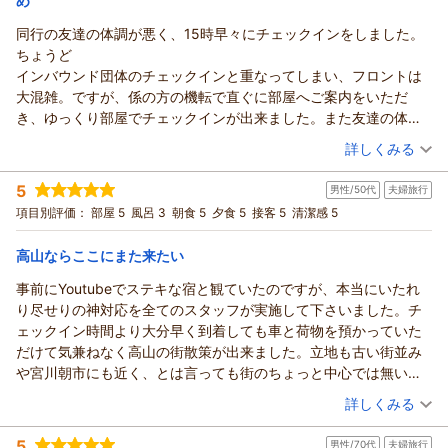
め
ていないお酒を飲んで体調が悪くなってしまい、途中で夕食の席
本陣平野屋 光風館からの返信
持ちに寄り添ったおもてなしを大切にしております。
を外してしまい、おにぎりやデザートを部屋まで運んでいただき
同行の友達の体調が悪く、15時早々にチェックインをしました。
これからも、ご家族皆様に笑顔あふれる毎日が続きますよう、
この度は40年ぶりに本陣平野屋へお帰りいただき、ありがとう
大変助かりました。
ちょうど
心よりお祈り申し上げます。
ございます。ご夫婦の大切なご旅行に当館をお選びいただき、
40年前と変わらぬおもてなし、是非また、御世話になりたいと思
インバウンド団体のチェックインと重なってしまい、フロントは
お客様係・黒淵
心温まるご感想をお寄せくださいましたこと、ありがとうござ
います。
大混雑。ですが、係の方の機転で直ぐに部屋へご案内をいただ
います。
（返信日：2026/07/03）
き、ゆっくり部屋でチェックインが出来ました。また友達の体調
40年前と変わらない太鼓でのお出迎えを懐かしく感じていただ
を気遣い、夕食内容も何かあれば、変更してくださるとあたたか
（投稿日：2026/05/15）
き、リニューアルしたお部屋や屋上展望風呂、お料理、飛騨の
詳しくみる
いお言葉もいただきました。友達は夕食まで休んでいました。た
地酒もお楽しみいただけたご様子をとても嬉しく思います。
宿泊時期：
2026年05月宿泊 (友達旅行)
またまリニューアルした部屋で電動リクライニングベット付ツイ
また、ご夕食の際には奥様のご体調が優れず、ご心配だったこ
5
男性/50代
夫婦旅行
投稿者：
minami914005@mb.knt.co.jpさん
(男性/50代)
ンでしたので、友達もゆっくりと休めたようです。私はその間、
とと存じます。少しでも安心してお過ごしいただけるようお手
宿泊プラン：
【リラぎふ】飛騨牛鉄板焼き付の月替わり会席プラン♪
項目別評価：
部屋 5
風呂 3
朝食 5
夕食 5
接客 5
清潔感 5
一人散策。上三之町すぐの立地で最高でした。ただ木曜日は定休
伝いができ、お部屋でお召し上がりいただいたおにぎりやデザ
ツイン
朝・夕
朝/個室利用
夕/個室利用
日のお店が多い、GW明けで臨時休業も多かったのでちょっと残念
宿泊価格帯：
ートもお役に立てたようで、私どもも安堵いたしました。
28,001～29,000円(大人一人あたり/税込)
高山ならここにまた来たい
でした。でも外国人に愛される高山の雰囲気が味わえて良かった
「40年前と変わらぬおもてなし」とのお言葉は、スタッフにと
です。夕食をいただき、お風呂へ。隣接にある女性限定のリラッ
事前にYoutubeでステキな宿と観ていたのですが、本当にいたれ
本陣平野屋 光風館からの返信
って何よりの励みでございます。受け継いできたおもてなしの
クス蔵。鍵をフロントで借りて行くのですが、とても雰囲気がよ
り尽せりの神対応を全てのスタッフが実施して下さいました。チ
心を大切にしながら、これからも皆様に「また帰ってきたい」
このたびはご友人との大切なご旅行に私どもの旅館をお選びい
くて、天窓から光が入る朝が特にお薦めです。朝食は和食・洋食
ェックイン時間より大分早く到着しても車と荷物を預かっていた
と思っていただける宿であり続けられるよう努めてまいりま
ただき、心温まるご感想をお寄せくださいましたこと、ありが
と選択が出来て、洋食派の私には最高でした。今年中に三号館が
だけて気兼ねなく高山の街散策が出来ました。立地も古い街並み
す。
とうございます。
できるようなので、是非また泊まりたい思います。
や宮川朝市にも近く、とは言っても街のちょっと中心では無い為
お客様係・テディ
ご到着時は混み合う時間帯ではございましたが、お部屋でゆっ
程よい人混み感もあって大変落ち着けました。宮川の川岸で部屋
（投稿日：2026/05/06）
くりとお手続きをしていただき、ご友人にもお休みいただけた
（返信日：2026/07/03）
詳しくみる
にいて川の水音が聞こえてくるのも私にとっては大変気持ちいい
とのこと、ほっといたしました。少しでも安心してお過ごしい
宿泊時期：
2026年05月宿泊 (夫婦旅行)
環境でした。隣りに新しい館も建設中でした。完成は今冬らしい
ただけるお手伝いができましたことを、とても嬉しく思ってお
5
男性/70代
夫婦旅行
投稿者：
ボーイ隊長さん
(男性/50代)