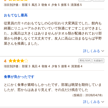
です。完成したら泊まりに来たいねと妻と話した次第です。
ります。
宿泊プラン：
【リラぎふ】飛騨牛鉄板焼き付の月替わり会席プラン♪
項目別評価：
部屋 5
風呂 3
朝食 4
夕食 5
接客 5
清潔感 5
また、古い町並みや宮川周辺の散策、女性専用大浴場「りらっ
ツイン
朝・夕
朝/個室利用
夕/個室利用
宿泊価格帯：
くす蔵」、そしてご朝食もお楽しみいただけたご様子が伝わ
30,001円以上(大人一人あたり/税込)
おもてなし最高
り、嬉しく思います。高山は四季折々で異なる表情を見せる町
従業員の方々のおもてなしの心が伝わり大変満足でした。館内も
本陣平野屋 光風館からの返信
ですので、季節を変えてお越しいただくと、また違った魅力を
綺麗にリニューアルされていていて快適にすごすことができまし
感じていただけることと思います。
この度は数あるお宿の中からお選びいただき、心温まるご感想
た。お風呂は大きくはありませんがタオル類が配備されており部
建設中の新旅館にもご期待をお寄せいただき、ありがとうござ
をお寄せくださいましたこと、ありがとうございます。
屋から持参しなくて大丈夫です。友人に高山に泊まるならば平野
います。これからも、お客様一人ひとりに寄り添ったおもてな
スタッフへの温かいお言葉をいただき、とても嬉しくありがと
屋さんを推薦しました。
しを大切にし、心に残る滞在をご提供できるよう努めてまいり
うございます。高山の街並みや宮川朝市の散策をゆっくりお楽
（投稿日：2026/04/29）
ます。
しみいただけたご様子、私どもも嬉しく思っております。
詳しくみる
お客様係・中屋
本陣平野屋は、古い町並みや宮川朝市へ徒歩でお出かけいただ
宿泊時期：
2026年04月宿泊 (夫婦旅行)
ける便利な立地でありながら、宮川のせせらぎを感じながら落
（返信日：2026/07/03）
4
男性/50代
夫婦旅行
投稿者：
せいちゃんさん
(男性/70代)
ち着いた時間をお過ごしいただけることも魅力のひとつです。
宿泊プラン：
【リラぎふ】飛騨牛鉄板焼き付の月替わり会席プラン♪
項目別評価：
部屋 3
風呂 4
朝食 4
夕食 5
接客 4
清潔感 4
そのような私どもの宿ならではの時間を感じていただけたこと
ツイン
朝・夕
朝/個室利用
夕/個室利用
宿泊価格帯：
は、何より嬉しい限りです。
30,001円以上(大人一人あたり/税込)
食事が良かったです
また、建設中の新旅館にもご関心をお寄せいただき、ありがと
とにかく食事が素晴らしかったです。部屋は眺望を期待していま
本陣平野屋 光風館からの返信
うございます。完成後も、お客様に心からご満足いただけるお
したが、窓からはあまり見えず、その点だけ残念でした
もてなしをご提供できるよう努めてまいります。
この度は本陣平野屋にご宿泊いただき、誠にありがとうござい
（投稿日：2026/04/18）
暑い日が続きますので、どうぞお身体を大切にお過ごしくださ
ます。
いませ。
詳しくみる
「おもてなし最高」とのお言葉をいただき、スタッフ一同大変
宿泊時期：
2026年02月宿泊 (夫婦旅行)
お客様係・田中
嬉しく拝見いたしました。また、館内でも快適にお過ごしいた
投稿者：
ひまのさん
(男性/50代)