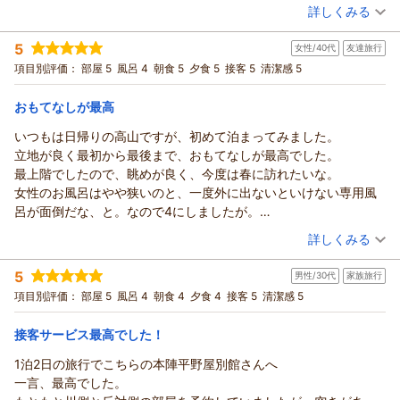
けてたのには感動！チェックアウト後の荷物の預かりも可能で荷
詳しくみる
ていただいております。
宿泊時期：
2025年12月宿泊 (友達旅行)
物を気にすることなく宮川朝市と古い町並みを堪能できました。
ご到着からお帰りまで、接客やサービス、お食事、お風呂、立
投稿者：
たつおさん
(男性/30代)
サービス満点、何から何まで至れり尽くせりのお宿でした。高山
5
地にご満足いただけたとのこと、何よりでございます。スタッ
女性/40代
友達旅行
宿泊プラン：
【1泊朝食】飛騨高山の“夕食マップ”はクーポン付♪
和室
に旅行の際は是非！超ススメの宿です！
フの対応についてもお褒めいただき、大きな励みになっており
項目別評価：
部屋 5
風呂 4
朝食 5
夕食 5
接客 5
清潔感 5
朝のみ
朝/個室利用
ます。
宿泊価格帯：
27,001～28,000円(大人一人あたり/税込)
女性専用のりらっくす蔵や展望風呂も、ゆっくりお楽しみいた
おもてなしが最高
だけたご様子に、ほっとしております。飛騨高山温泉のお湯
本陣平野屋 光風館からの返信
いつもは日帰りの高山ですが、初めて泊まってみました。
も、刺激が少なくお肌にやさしいやわらかな感触の温泉ですの
このたびは、本陣平野屋にお泊まりいただき、本当にありがと
立地が良く最初から最後まで、おもてなしが最高でした。
で、心地よくお過ごしいただけておりましたら嬉しいです。作
うございます。
最上階でしたので、眺めが良く、今度は春に訪れたいな。
務衣につきましても、快適にお使いいただけておりましたら幸
「接客、サービス、すべてが最高」とのお言葉をいただき、と
女性のお風呂はやや狭いのと、一度外に出ないといけない専用風
いです。
ても嬉しい感じております。「また行きたい」と思っていただ
呂が面倒だな、と。なので4にしましたが。
お食事についても、見た目や味、量ともにご満足いただけたと
けたことが、何よりの喜びでございます。
久しぶりに心身ともに癒されました。
（投稿日：2026/02/15）
のこと、調理場スタッフにも共有いたしました。
詳しくみる
貸切風呂のように感じていただけたとのことですが、私どもの
掃除をしっかりされていますし、お料理もとても美味しかったで
お部屋からの景色や、古い町並み、宮川朝市の散策も満喫して
宿には貸切風呂のご用意はございませんが、お入りいただいた
宿泊時期：
2026年02月宿泊 (友達旅行)
す。
いただけたのですね。夜の静かな町並みの雰囲気も楽しんでい
5
男性/30代
家族旅行
投稿者：
一佳さん
(女性/40代)
タイミングが、ちょうど貸切のような状態だったのかと存じま
別館が増えるとのことなので、また、伺います。
ただけて、うれしいかぎりです。また早朝の町並みは静かで、
宿泊プラン：
【リラぎふ】飛騨牛鉄板焼き付の月替わり会席プラン♪
項目別評価：
部屋 5
風呂 4
朝食 4
夕食 4
接客 5
清潔感 5
す。ゆっくりとお過ごしいただけ、ほっといたします。
とても心地よい時間が流れており、わたしの好きな時間のひと
ツイン
朝・夕
朝/個室利用
夕/個室利用
またお越しいただけるのを、楽しみにお待ちしております。
つでございます。
宿泊価格帯：
22,001～23,000円(大人一人あたり/税込)
接客サービス最高でした！
お客様係 佐々木
また、お荷物のお預かりやお運びについてもお役に立てたよう
（返信日：2026/04/27）
1泊2日の旅行でこちらの本陣平野屋別館さんへ
で安心いたしました。少しでも身軽に高山の町を楽しんでいた
本陣平野屋 光風館からの返信
一言、最高でした。
だけておりましたら幸いです。
このたびは、本陣平野屋にお泊まりいただき、ありがとうござ