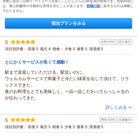
実際に宿泊（日帰り･デイユースを除く）したじゃらんnet会員の投稿です。投稿内容に
は、個人的趣味や主観的な表現を含むことがあります。
投稿の掟
に反するものは掲載し
ておりません。
宿泊プランをみる
5
女性/20代
恋人旅行
項目別評価：
部屋 5
風呂 4
朝食 -
夕食 5
接客 5
清潔感 5
とにかくサービスが良くて感動！
駅まで送迎していただける。駅近いのに。
ウェルカムサービスで和菓子と冷たい緑茶を出して頂けて、リラ
ックスできた。
夜のお料理もとても美味しく、一品一品こだわってらっしゃるの
が伝わってきた。
（投稿日：2026/08/01）
詳しくみる
宿泊時期：
2026年07月宿泊 (恋人旅行)
5
男性/50代
夫婦旅行
投稿者：
おがわさん
(女性/20代)
宿泊プラン：
【一泊夕食付プラン】夜は飛騨牛鉄板焼き付月替わり会席を。
項目別評価：
部屋 5
風呂 5
朝食 5
夕食 5
接客 5
清潔感 5
朝は・・・自由に♪
和室
夕のみ
夕/個室利用