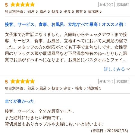
5
だけたご様子に安堵しております。
（返信日：2026/07/03）
女性/50代
友達旅行
宿泊プラン：
【リラぎふ】飛騨牛鉄板焼き付の月替わり会席プラン♪
和室
本陣平野屋では、お客様に心からくつろいでいただけるよう、
項目別評価：
部屋 5
風呂 5
朝食 5
夕食 5
接客 5
清潔感 5
朝・夕
朝/個室利用
夕/個室利用
一人ひとりのお客様に寄り添ったおもてなしを大切にしており
宿泊価格帯：
23,001～24,000円(大人一人あたり/税込)
ます。大浴場のタオル類も、身軽にご利用いただけるようご用
接客、サービス、食事、お風呂、立地すべて最高！オススメ宿！
意しておりますので、その点にもご満足いただけて何よりで
本陣平野屋 光風館からの返信
女子旅でお世話になりました。入館時からチェックアウトまで接
す。
このたびは、本陣平野屋にお泊まりいただき、本当にありがと
客、サービス、食事、お風呂、立地すべてにおいて大満足の宿で
さらに、ご友人にも本陣平野屋をご推薦くださったとのこと、
うございました。
した。スタッフの方の対応がとても丁寧で文句なしです。女性専
心より感謝申し上げます。お客様からの「おすすめしたい」と
また、お食事について「素晴らしかった」とのお言葉をいただ
用のリラックス蔵や展望風呂など下呂温泉特有のねっとりした温
いうお言葉は、私どもにとって何よりの励みです。
き、とてもうれしく読ませていただいております。
質でお肌がすべすべになります。お風呂にバスタオルとフェイス
これからも、高山での滞在が思い出深いものとなるよう、心を
お料理は、ひとつひとつ心をこめてご用意しておりますので、
タオルが全て置いてあるので部屋から持ち出しをする必要もな
（投稿日：2026/03/09）
込めてお迎えしてまいります。
詳しくみる
そのように感じていただけて何よりでございます。
く、毎回清潔なタオルを使用することができます。部屋着も色浴
暑い日が続きますので、どうぞお身体を大切にお過ごしくださ
一方で、お部屋からの眺めにつきましては、ご期待に添えず残
宿泊時期：
2026年03月宿泊 (友達旅行)
衣か作務衣と選べ浴衣が苦手な方でも大丈夫です。食事は会席料
いませ。
5
男性/30代
友達旅行
投稿者：
のりちゃんさん
(女性/50代)
念なお気持ちにさせてしまい申し訳ございません。お部屋の位
理で夕食は目でも楽しめるほど工夫されていて味も量も大変満足
お客様係・中屋
宿泊プラン：
【平日限定★ぎふ旅】お部屋グレードアップ！飛騨牛鉄板焼き
項目別評価：
部屋 5
風呂 5
朝食 5
夕食 -
接客 5
清潔感 5
置により景色が異なる点につきまして、今後のご案内の参考と
のいくものでした。赤い中橋を部屋から望め眺望抜群、映え写真
付の月替わり会席プラン♪
和室
朝・夕
朝/個室利用
夕/個室利用
（返信日：2026/07/03）
させていただきます。
が撮れますよ！古い町並みや宮川朝市まで徒歩で大変近くめちゃ
宿泊価格帯：
22,001～23,000円(大人一人あたり/税込)
全てが良かった
これから高山は新緑がきれいな季節となります。また飛騨高山
くちゃ便利！古い町並みまですぐなので湯上がりの後、散歩がて
へお出掛けください。
ら古い町並みを散歩できます。人がいなくなった夜の古い町並み
接客、サービス、全てが最高でした。
本陣平野屋 光風館からの返信
お客様係 中屋
は最高でした。ノスタルジックなエモい写真が撮れました。また
また絶対に行きたい旅館です。
このたびは、本陣平野屋にお泊まりいただき、本当にありがと
（返信日：2026/04/27）
高山駅前にある姉妹店で荷物を預かって頂けます。チェックイン
貸切風呂もありカップルや夫婦にもいいと思います。
うございます。
前に預け白川郷へ行きましたが、その間に荷物をすでに運んで頂
（投稿日：2026/02/18）
たくさんのうれしいお言葉をいただき、心よりうれしく読ませ