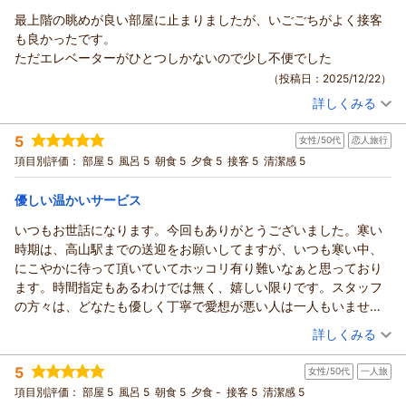
うございます。
最上階の眺めが良い部屋に止まりましたが、いごごちがよく接客
飛騨牛を気に入っていただけて、とてもうれしいです。霜降り
本陣平野屋 光風館からの返信
も良かったです。
がしっかり入っていながらも、脂がしつこくなく、やさしいう
この度は、急なご予約にもかかわらず本陣平野屋別館をご利用
ただエレベーターがひとつしかないので少し不便でした
まみが広がるのが特徴のお肉ですので、その良さを感じていた
いただき、誠にありがとうございました。また、以前には花兆
（投稿日：2025/12/22）
だけて何よりでございます。
庵の半露天風呂付き客室にもご宿泊いただき、再びお越しいた
「また利用したい」とのお言葉をいただき、心より感謝いたし
詳しくみる
だけましたことを心より御礼申し上げます。
宿泊時期：
2025年12月宿泊 (友達旅行)
ます。次にお越しいただいたときにも、気持ちよくお過ごしい
投稿者：
温泉や立地、スタッフのサービスにつきましてお褒めのお言葉
ラー油さん
(男性/20代)
ただけるよう、これからも心をこめてお迎えしてまいります。
5
女性/50代
恋人旅行
宿泊プラン：
【リラぎふ】飛騨牛鉄板焼き付の月替わり会席プラン♪
和室
をかけていただき、嬉しく思っております。
またお会いできます日を、楽しみにお待ちしております。
項目別評価：
部屋 5
風呂 5
朝食 5
夕食 5
接客 5
清潔感 5
今回は町側のお部屋でご予約をいただいておりましたが、当日
朝・夕
朝/個室利用
夕/個室利用
お客様係 黒淵
宿泊価格帯：
空きがございましたため、少しでものんびりとお過ごしいただ
25,001～26,000円(大人一人あたり/税込)
（返信日：2026/04/27）
優しい温かいサービス
ければとの思いから、川側のお部屋へ振替をさせていただきま
本陣平野屋 光風館からの返信
した。
いつもお世話になります。今回もありがとうございました。寒い
しかしながら、以前のご滞在と比べてお食事やお部屋の雰囲気
このたびは本陣平野屋別館にご宿泊いただきありがとうござい
時期は、高山駅までの送迎をお願いしてますが、いつも寒い中、
が質素に感じられたとのこと、ご期待に添えず残念なお気持ち
ました。
にこやかに待って頂いていてホッコリ有り難いなぁと思っており
にさせてしまいましたこと、誠に心苦しく存じます。リニュー
お部屋からの眺めや、居心地、接客についてお言葉をいただ
ます。時間指定もあるわけでは無く、嬉しい限りです。スタッフ
アル後も変わらぬご満足をお届けすべきところ、至らぬ点がご
き、ありがたく思っております。
の方々は、どなたも優しく丁寧で愛想が悪い人は一人もいませ
ざいましたことを真摯に受け止めております。
エレベーターにつきまして、ご不便をおかけし申し訳ございま
ん。不思議なくらい優しい言動です。お料理は美味しいですし、
（投稿日：2025/12/12）
詳しくみる
また、お食事の際のお持ち込みにつきまして、驚かせてしまう
せん。エレベーターを増やす事は難しく、次回のご利用の際に
部屋は綺麗で浴衣と作務衣の作りはしっかりしてます。フェイス
こととなり申し訳ございませんでした。係や調理場スタッフが
もご不便をお掛けするのではと心苦しく思うところでございま
宿泊時期：
2025年12月宿泊 (恋人旅行)
タオルは持ち帰り自由で、リラックス出来る湯殿はタオルもクレ
5
女性/50代
一人旅
心を込めて厳選したお飲み物や追加料理をお楽しみいただきた
投稿者：
リンさん
(女性/50代)
す。
ンジングも化粧水、髪ゴムもいろいろ完備十分です。赤橋、さん
宿泊プラン：
【平日限定★ぎふ旅】お部屋グレードアップ！飛騨牛鉄板焼き
項目別評価：
いという思いから、誠に恐れ入りますが、お食事の際のお持ち
部屋 5
風呂 5
朝食 5
夕食 -
接客 5
清潔感 5
飛騨高山は関東に比べると冷え込みが厳しく、朝晩は特に寒さ
まち、陣屋のすぐ近くで立地も素晴らしく、川側からの景色はと