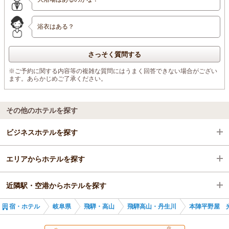
浴衣はある？
さっそく質問する
※ご予約に関する内容等の複雑な質問にはうまく回答できない場合がござい
ます。あらかじめご了承ください。
その他のホテルを探す
ビジネスホテルを探す
エリアからホテルを探す
岐阜県
近隣駅・空港からホテルを探す
飛騨・高山
岐阜県
宿・ホテル
岐阜県
飛騨・高山
飛騨高山・丹生川
本陣平野屋 
飛騨高山・丹生川
飛騨・高山
高山駅