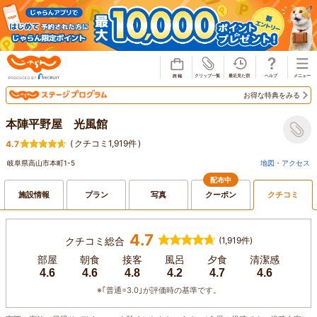
じゃらん
お得な特典をみる
本陣平野屋 光風館
(
クチコミ1,919件
)
4.7
岐阜県高山市本町1-5
地図・アクセス
配布中
施設情報
プラン
写真
クーポン
クチコミ
4.7
クチコミ総合
(1,919件)
部屋
朝食
接客
風呂
夕食
清潔感
4.6
4.6
4.8
4.2
4.7
4.6
※｢普通=3.0｣が評価時の基準です。