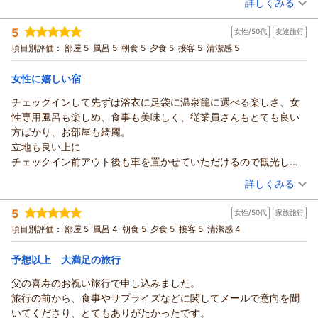
詳しくみる
外国人スタッフの方が多いですが、おもてなしの気持ちが伝わり
宿泊時期：
2026年06月宿泊 (夫婦旅行)
気持ちの良い接客でした。
5
女性/50代
友達旅行
投稿者：
たつやさん
(男性/50代)
久しぶりの夫婦旅行でしたが、楽しい思い出を増やすことが出来
宿泊プラン：
【リラぎふ】飛騨牛鉄板焼き付の月替わり会席プラン♪
項目別評価：
部屋 5
風呂 5
朝食 5
夕食 5
接客 5
清潔感 5
和室
ました。ありがとうございました。
朝・夕
朝/個室利用
夕/個室利用
女性に嬉しい宿
宿泊価格帯：
27,001～28,000円(大人一人あたり/税込)
チェックインして先ずは浴衣に足袋に温泉籠に選べる楽しさ、女
性専用風呂も楽しめ、食事も美味しく、従業員さんもとても良い
方ばかり、お部屋も綺麗。
立地も良い上に
チェックイン前アウト後も車を置かせていただけるので観光しや
すいです。
（投稿日：2026/06/23）
詳しくみる
言うことなしの宿でした。
宿泊時期：
2026年06月宿泊 (友達旅行)
5
女性/50代
家族旅行
投稿者：
あっちゃんさん
(女性/50代)
宿泊プラン：
【リラぎふ】飛騨牛鉄板焼き付の月替わり会席プラン♪
項目別評価：
部屋 5
風呂 4
朝食 5
夕食 5
接客 5
清潔感 4
ツイン
朝・夕
朝/個室利用
夕/個室利用
宿泊価格帯：
27,001～28,000円(大人一人あたり/税込)
予想以上 大満足の旅行
父の喜寿のお祝い旅行で申し込みました。
本陣平野屋 光風館からの返信
旅行の前から、食事やサプライズなどに関してメールで意向を聞
この度は本陣平野屋にご宿泊いただき、誠にありがとうござい
いてくださり、とてもありがたかったです。