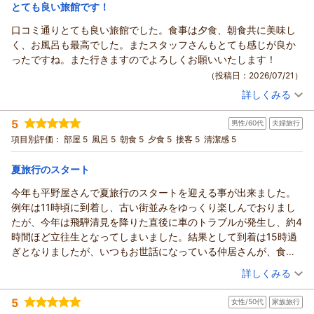
宿泊価格帯：
30,001円以上(大人一人あたり/税込)
とても良い旅館です！
口コミ通りとても良い旅館でした。食事は夕食、朝食共に美味し
く、お風呂も最高でした。またスタッフさんもとても感じが良か
ったですね。また行きますのでよろしくお願いいたします！
（投稿日：2026/07/21）
詳しくみる
宿泊時期：
2026年07月宿泊 (夫婦旅行)
投稿者：
まーくんさん
(男性/50代)
5
男性/60代
夫婦旅行
宿泊プラン：
【リラぎふ】飛騨牛鉄板焼き付の月替わり会席プラン♪
和室
項目別評価：
部屋 5
風呂 5
朝食 5
夕食 5
接客 5
清潔感 5
朝・夕
朝/個室利用
夕/個室利用
宿泊価格帯：
30,001円以上(大人一人あたり/税込)
夏旅行のスタート
今年も平野屋さんで夏旅行のスタートを迎える事が出来ました。
例年は11時頃に到着し、古い街並みをゆっくり楽しんでおりまし
たが、今年は飛騨清見を降りた直後に車のトラブルが発生し、約4
時間ほど立往生となってしまいました。結果として到着は15時過
ぎとなりましたが、いつもお世話になっている仲居さんが、食事
時間などを例年通りに整えてくださり、大変ありがたく感じまし
（投稿日：2026/07/13）
詳しくみる
た。
宿泊時期：
2026年07月宿泊 (夫婦旅行)
お風呂は、男性は内風呂・露天風呂ともに眺めが良く、ゆったり
5
女性/50代
家族旅行
投稿者：
BENZさん
(男性/60代)
と過ごすことができます。