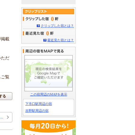
0
クリップした宿とは？
0
が掲載
最近見た宿とは？
いただ
もご覧
この宿周辺のMAPを表示
する
下市口駅周辺の宿
吉野駅周辺の宿
…