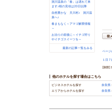
洞川温泉の「春」は遅れて来
ます♪桜の見頃は20日以降
自然豊かな 天川村♪ 洞川温
泉へ♪
春まもなく～アマゴ解禁情報
～
お泊りの前後に～イチゴ狩り
宿
やイチゴスイーツを～
最新の記事一覧をみる
ページ
１日７
[旅館
他のホテルを探す場合はこちら
ビジネスホテルを探す
奈良県
エリアからホテルを探す
奈良県