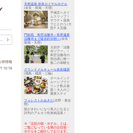
天然温泉 奈良ロイヤルホテル
(奈良・斑鳩・天理)
グ
平城京へタイ
ムスリップ！
サウナ＋温泉
でととのう♪大
型ＰＡ完備
門前宿 和空法隆寺～世界遺産
法隆寺まで徒歩約30秒～
(奈良・
…
斑鳩・天理)
大好評「法隆
寺ツアー」！
和空法隆寺の
宿泊者に唯一
お得情報
無二の体験を
1 10:16
グランドメルキュール奈良橿原
(飛鳥・橿原・三輪)
オールインク
ルーシブでド
リンク飲み放
題！大人のご
褒美ステイ
フォレストかみきた
(吉野・奥吉
野)
肌がきれいになり美人になると
評判のアルカリ性単純温泉！
※「注目の宿・ホテル」とは、
ご覧になっている県の注目宿・
ホテルをご紹介しております。