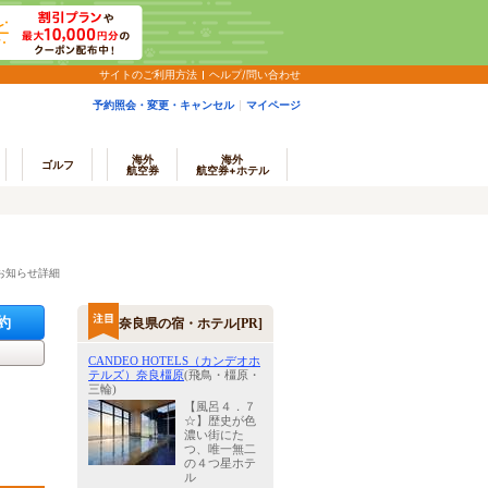
サイトのご利用方法
ヘルプ/問い合わせ
予約照会・変更・キャンセル
マイページ
海外
海外
ゴルフ
航空券
航空券+ホテル
お知らせ詳細
約
奈良県の宿・ホテル[PR]
CANDEO HOTELS（カンデオホ
テルズ）奈良橿原
(飛鳥・橿原・
三輪)
【風呂４．７
☆】歴史が色
濃い街にた
つ、唯一無二
の４つ星ホテ
ル