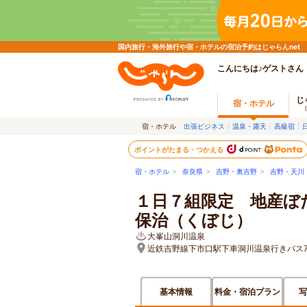
国内旅行・海外旅行や宿・ホテルの宿泊予約はじゃらんnet
こんにちは♪ゲストさん
じ
宿・ホテル
宿・ホテル
出張ビジネス
温泉・露天
高級宿
ポイントがたまる・つかえる
宿・ホテル
>
奈良県
>
吉野・奥吉野
>
吉野・天川
１日７組限定 地産ぼ
保治（くぼじ）
大峯山洞川温泉
近鉄吉野線下市口駅下車洞川温泉行きバス75
基本情報
料金・宿泊プラン
写