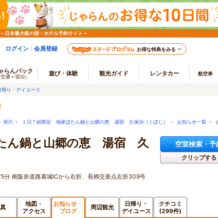
 ～日本最大級の宿・ホテル予約サイト～
ログイン
会員登録
お得な特典をみる
ゃらんパック
遊び・体験
観光ガイド
レンタカー
航空券
（交通＋宿泊）
日帰り・デイユース
・洞川
>
１日７組限定 地産ぼたん鍋と山郷の恵 湯宿 久保治（くぼじ）
>
お知らせ一覧
> 
たん鍋と山郷の恵 湯宿 久
空室検索・予
クリップする
分 南阪奈道路葛城ICから右折、長柄交差点左折309号
地図・
お知らせ・
日帰り・
クチコミ
真
周辺観光
アクセス
ブログ
デイユース
(299件)