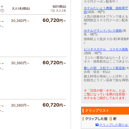
００円クーポン配布中！
ント
合計(税込)
ホテルたいよう農園 徳島県庁
大人1名(税込)
1泊 大人2名
ア
前
(徳島・鳴門)
人気の朝食付きプランで使える
60,720
30,360円～
円～
期間限定５００円クーポン配布
ト～
中
ア～
ホテルグランドパレス徳島
(徳
島・鳴門)
徳島駅より徒歩３分♪駐車場無
♪
ビジネスホテル コスモス徳島
(徳島・鳴門)
【コスパ重視のあなたへ】ビジ
60,720
ネス・徳島観光はここで決まり
30,360円～
円～
ト～
癒しの宿 土柱ランド新温泉
(
ア～
歩危・祖谷・剣山)
郷土料理が美味しいと評判！土
柱観光とラドン温泉で旅を満喫
※「注目の宿・ホテル」とは、
ご覧になっている県の注目宿・
ホテルをご紹介しております。
60,720
30,360円～
円～
ト～
クリップリスト
ア～
0
クリップした宿とは