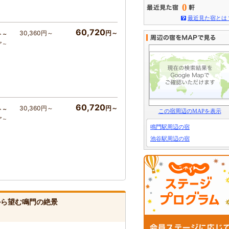
0
最近見た宿とは
60,720
30,360円～
円～
ト～
ア～
60,720
30,360円～
円～
ト～
この宿周辺のMAPを表示
ア～
鳴門駅周辺の宿
池谷駅周辺の宿
キから望む鳴門の絶景