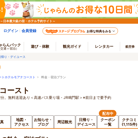
 ～日本最大級の宿・ホテル予約サイト～
ログイン
会員登録
お得な特典をみる
ゃらんパック
遊び・体験
観光ガイド
レンタカー
航空券
（交通＋宿泊）
日帰り・デイユース
ートホテルモアナコースト
> 料金・宿泊プラン
コースト
2分。無料送迎あり＜高速バス乗り場・JR鳴門駅＞※前日まで要予約
配布中
地図・
お知らせ・
日帰り・
クーポン
クチコミ
真
周辺観光
アクセス
ブログ
デイユース
一覧
(1,115件)