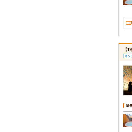
【1
オン
部