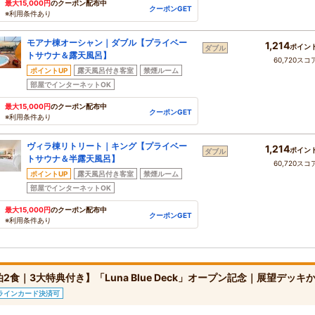
最大15,000円
のクーポン配布中
クーポンGET
※利用条件あり
モアナ棟オーシャン｜ダブル【プライベー
1,214
ポイン
ダブル
トサウナ＆露天風呂】
60,720スコ
ポイントUP
露天風呂付き客室
禁煙ルーム
部屋でインターネットOK
最大15,000円
のクーポン配布中
クーポンGET
※利用条件あり
ヴィラ棟リトリート｜キング【プライベー
1,214
ポイン
ダブル
トサウナ＆半露天風呂】
60,720スコ
ポイントUP
露天風呂付き客室
禁煙ルーム
部屋でインターネットOK
最大15,000円
のクーポン配布中
クーポンGET
※利用条件あり
泊2食｜3大特典付き】「Luna Blue Deck」オープン記念｜展望デッ
ラインカード決済可