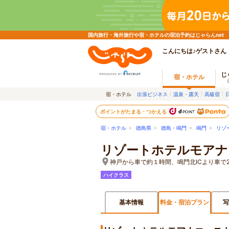
国内旅行・海外旅行や宿・ホテルの宿泊予約はじゃらんnet
こんにちは♪ゲストさん
じ
宿・ホテル
宿・ホテル
出張ビジネス
温泉・露天
高級宿
ポイントがたまる・つかえる
宿・ホテル
>
徳島県
>
徳島・鳴門
>
鳴門
>
リゾ
リゾートホテルモアナ
神戸から車で約１時間、鳴門北ICより車で
ハイクラス
基本情報
料金・宿泊プラン
写