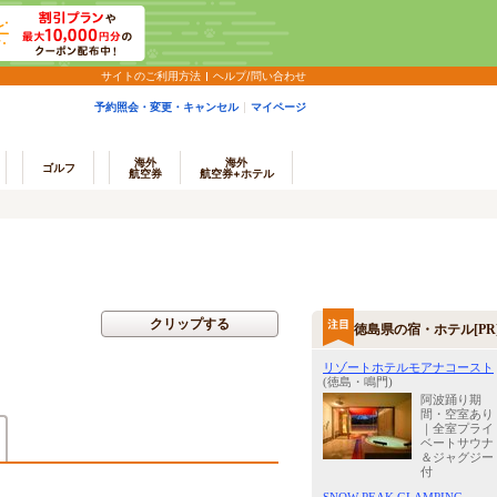
サイトのご利用方法
ヘルプ/問い合わせ
予約照会・変更・キャンセル
マイページ
海外
海外
ゴルフ
航空券
航空券+ホテル
クリップする
徳島県の宿・ホテル[PR
リゾートホテルモアナコースト
(徳島・鳴門)
阿波踊り期
間・空室あり
｜全室プライ
ベートサウナ
＆ジャグジー
付