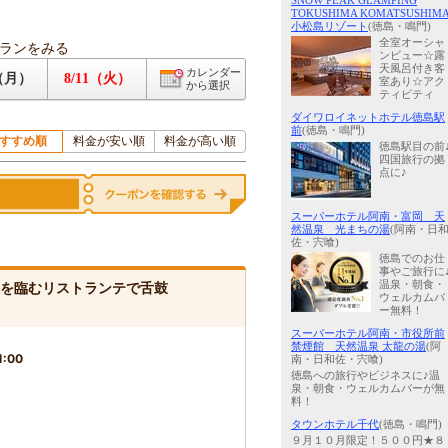
SNOW PEAK GLAMPING
TOKUSHIMA KOMATSUSHIM
小松島リゾート
(徳島・鳴門)
全室オーシャ
ランをみる
ンビュー☆露
天風呂付き客
カレンダー
0（月）
8/11（火）
室あり☆アク
から選択
ティビティ
ダイワロイネットホテル徳島駅
前
(徳島・鳴門)
すすめ順
料金が安い順
料金が高い順
徳島駅目の前
四国旅行の拠
点に♪
スーパーホテル阿南・富岡 天
然温泉 光まちの湯
(阿南・日
佐・宍喰)
徳島でのお仕
事やご旅行に
温泉・朝食・
峡を臨むリストランテで舌鼓
ウェルカムバ
ー無料！
スーパーホテル阿南・市役所前
禁煙館 天然温泉 太龍の湯
(阿
1:00
南・日和佐・宍喰)
徳島への旅行やビジネスに♪温
泉・朝食・ウェルカムバーが無
料！
タウンホテル千代
(徳島・鳴門)
９月１０月限定！５００円★８