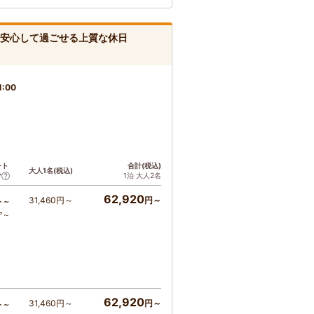
も安心して過ごせる上質な休日
1:00
ント
合計(税込)
大人1名(税込)
1泊 大人2名
ア
62,920
31,460円～
円～
ト～
ア～
62,920
31,460円～
円～
ト～