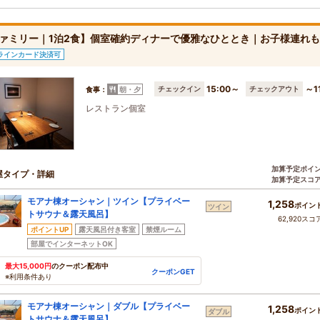
ァミリー｜1泊2食】個室確約ディナーで優雅なひととき｜お子様連れ
ラインカード決済可
15:00～
～1
チェックイン
チェックアウト
食事：
朝・夕
レストラン個室
加算予定ポイ
屋タイプ・詳細
加算予定スコ
モアナ棟オーシャン｜ツイン【プライベー
1,258
ポイン
ツイン
トサウナ＆露天風呂】
62,920スコ
ポイントUP
露天風呂付き客室
禁煙ルーム
部屋でインターネットOK
最大15,000円
のクーポン配布中
クーポンGET
※利用条件あり
モアナ棟オーシャン｜ダブル【プライベー
1,258
ポイン
ダブル
トサウナ＆露天風呂】