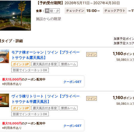
【予約受付期間】
2026年5月11日～2027年4月30日
15:00～
～1
チェックイン
チェックアウト
食事：
朝・夕
施設からの眺望
加算予定ポイ
屋タイプ・詳細
加算予定スコ
モアナ棟オーシャン｜ツイン【プライベー
1,160
ポイン
ツイン
トサウナ＆露天風呂】
58,080スコ
ポイントUP
露天風呂付き客室
禁煙ルーム
部屋でインターネットOK
最大15,000円
のクーポン配布中
クーポンGET
※利用条件あり
ヴィラ棟リトリート｜ツイン【プライベー
1,160
ポイン
ツイン
トサウナ＆半露天風呂】
58,080スコ
ポイントUP
露天風呂付き客室
禁煙ルーム
部屋でインターネットOK
最大15,000円
のクーポン配布中
クーポンGET
※利用条件あり