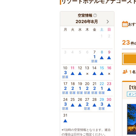
リゾートホテルモアナコース
空室情報
2026年8月
おす
月
火
水
木
金
土
日
1
2
23
件
3
4
5
6
7
8
9
1
▲
▲
部屋
10
11
12
13
14
15
16
1
名
3
▲
▲
×
▲
▲
×
部屋
17
18
19
20
21
22
23
【1
2
2
1
2
2
1
▲
部屋
部屋
部屋
部屋
部屋
部屋
オン
24
25
26
27
28
29
30
3
2
3
▲
▲
▲
▲
部屋
部屋
部屋
31
▲
※1泊時の空室情報となります。連泊
の場合は日付をご指定ください。