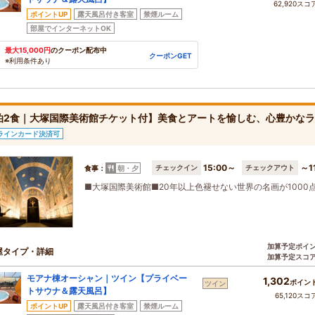
62,920スコ
ポイントUP
露天風呂付き客室
禁煙ルーム
部屋でインターネットOK
最大15,000円
のクーポン配布中
クーポンGET
※利用条件あり
泊2食｜大塚国際美術館チケット付】美食とアートを愉しむ、心豊かな
ラインカード決済可
15:00～
～1
チェックイン
チェックアウト
食事：
朝・夕
■大塚国際美術館■20年以上色褪せない世界の名画が1000
加算予定ポイ
屋タイプ・詳細
加算予定スコ
モアナ棟オーシャン｜ツイン【プライベー
1,302
ポイン
ツイン
トサウナ＆露天風呂】
65,120スコ
ポイントUP
露天風呂付き客室
禁煙ルーム