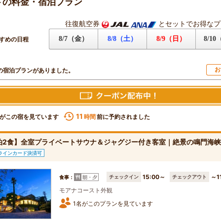
トの料金・宿泊プラン
往復航空券
とセットでお得なプ
8/7（金）
8/8（土）
8/9（日）
8/1
すめの日程
お
の宿泊プランがありました。
11
がこの宿を見ています
前に予約されました
時間
泊2食】全室プライベートサウナ＆ジャグジー付き客室｜絶景の鳴門海
ラインカード決済可
15:00～
～1
チェックイン
チェックアウト
食事：
朝・夕
モアナコースト外観
1名がこのプランを見ています