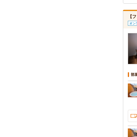
【フ
オン
部