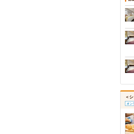
＜シ
オン