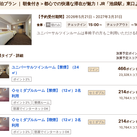
泊プラン ｜ 朝食付き＞都心での快適な滞在が魅力！JR「池袋駅」東口
【予約受付期間】
2026年5月21日～2027年3月31日
15:00～
～1
チェックイン
チェックアウト
食事：
朝のみ
ユニバーサルツインルームは車椅子の方もご利用いただける
加算予定ポイ
屋タイプ・詳細
加算予定スコ
ユニバーサルツインルーム【禁煙】（24
466
ポイン
ツイン
㎡）
23,328スコ
ポイント2%
◇セミダブルルーム【禁煙】（12㎡）2名
214
ポイン
セミダブル
利用
10,764スコ
ポイント2%
禁煙ルーム
部屋でインターネットOK
◇セミダブルルーム【喫煙】（12㎡）2名
214
ポイン
セミダブル
利用
10,764スコ
ポイント2%
部屋でインターネットOK