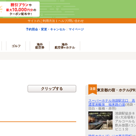
サイトのご利用方法
ヘルプ/問い合わせ
予約照会・変更・キャンセル
マイページ
海外
海外
ゴルフ
航空券
航空券+ホテル
クリップする
東京都の宿・ホテル[PR
スーパーホテル池袋駅北口 高
濃度炭酸泉 福来路の湯
(池袋
目白・板橋・赤羽)
池袋駅徒歩８
分♪大浴場有♪
アルコールも
飲み放題♪コ
ビニ１分