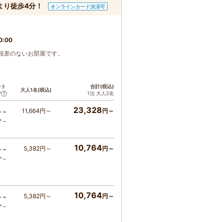
より徒歩4分！
オンラインカード決済可
0:00
段差のないお部屋です。
ント
合計(税込)
大人1名(税込)
1泊 大人2名
ア
23,328
11,664円～
円～
ト～
ア～
10,764
5,382円～
円～
ト～
ア～
10,764
5,382円～
円～
ト～
ア～