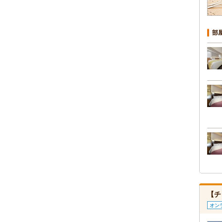
部
【チ
オン