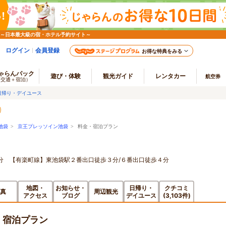
 ～日本最大級の宿・ホテル予約サイト～
ログイン
会員登録
お得な特典をみる
ゃらんパック
遊び・体験
観光ガイド
レンタカー
航空券
（交通＋宿泊）
日帰り・デイユース
池袋
>
京王プレッソイン池袋
> 料金・宿泊プラン
歩４分 【有楽町線】東池袋駅２番出口徒歩３分/６番出口徒歩４分
地図・
お知らせ・
日帰り・
クチコミ
真
周辺観光
アクセス
ブログ
デイユース
(3,103件)
・宿泊プラン