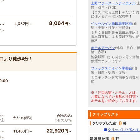
ア～
上野ファーストシティホテル
(
野・浅草・両国)
【コスパなら上野】今だけ予約
に使えるクーポン配布中！
8,064
4,032円～
円～
ベッセルイン高田馬場駅前
(新
ト～
宿・中野・杉並・吉祥寺)
ア～
３月２５日開業★高田馬場駅４
番出口直結！１８歳以下添い寝
無料
ホテルアーバン
(池袋・目白・
橋・赤羽)
池袋駅西口から徒歩２分☆全館
東口より徒歩4分！
禁煙のホテルです☆
フレックステイイン常盤台
(池
袋・目白・板橋・赤羽)
ミニキッチン付で簡単な調理可
0:00
能
※「注目の宿・ホテル」とは、
ご覧になっている県の注目宿・
ホテルをご紹介しております。
クリップリスト
ント
合計(税込)
大人1名(税込)
1泊 大人2名
ア
0
22,920
クリップした宿とは
11,460円～
円～
ト～
0
ア～