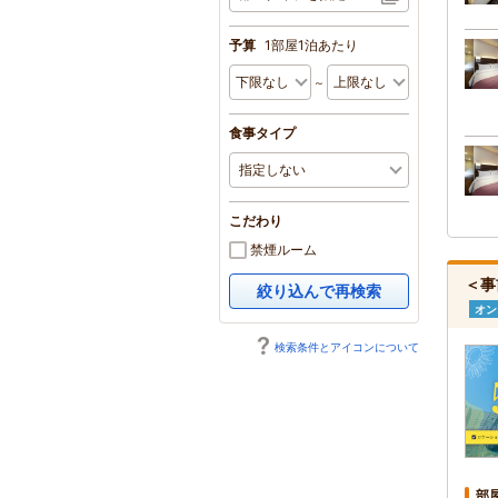
予算
1部屋1泊あたり
～
食事タイプ
こだわり
禁煙ルーム
＜事
絞り込んで再検索
オン
検索条件とアイコンについて
部