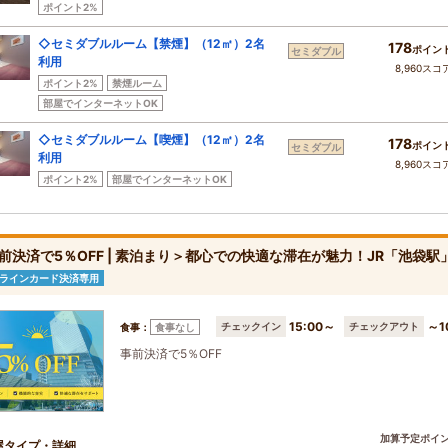
ポイント2%
◇セミダブルルーム【禁煙】（12㎡）2名
178
ポイン
セミダブル
利用
8,960スコ
ポイント2%
禁煙ルーム
部屋でインターネットOK
◇セミダブルルーム【喫煙】（12㎡）2名
178
ポイン
セミダブル
利用
8,960スコ
ポイント2%
部屋でインターネットOK
前決済で5％OFF | 素泊まり＞都心での快適な滞在が魅力！JR「池袋
ラインカード決済専用
15:00～
～1
チェックイン
チェックアウト
食事：
食事なし
事前決済で5％OFF
加算予定ポイ
屋タイプ・詳細