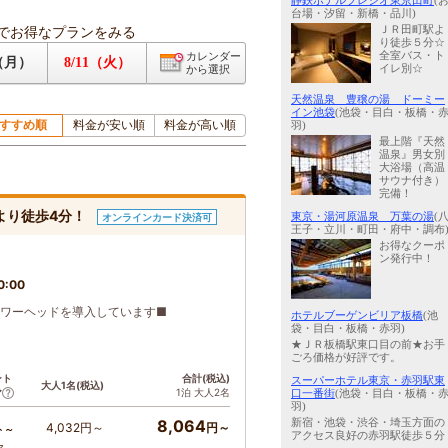
静鉄ホテルプレジオ東京田町
(
台場・汐留・新橋・品川)
でお得なプランをみる
ＪＲ田町駅よ
り徒歩５分☆
全室バス・ト
カレンダー
0（月）
8/11（火）
イレ別☆
から選択
天然温泉 豊穣の湯 ドーミー
イン池袋
(池袋・目白・板橋・
すすめ順
料金が安い順
料金が高い順
羽)
最上階『天然
温泉』男女別
大浴場（高温
サウナ付き）
完備！
より徒歩4分！
東京・湯河原温泉 万葉の湯
(
オンラインカード決済可
王子・立川・町田・府中・調布
お得なクーポ
ン発行中！
0:00
ャワーヘッドを導入しています■
ホテルブーゲンビリア板橋
(池
袋・目白・板橋・赤羽)
★ＪＲ板橋駅東口目の前★お手
ごろ価格が好評です。
ント
合計(税込)
スーパーホテル東京・赤羽駅東
大人1名(税込)
1泊 大人2名
ア
口一番街
(池袋・目白・板橋・
羽)
8,064
新宿・池袋・渋谷・埼玉方面の
4,032円～
円～
ト～
アクセス良好の赤羽駅徒歩５分