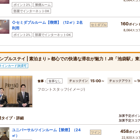
8,064スコ
ポイント2%
禁煙ルーム
部屋でインターネットOK
◇セミダブルルーム【喫煙】（12㎡）2名
160
ポイン
セミダブル
利用
8,064スコ
ポイント2%
部屋でインターネットOK
ンプルステイ | 素泊まり＞都心での快適な滞在が魅力！JR「池袋駅」
ラインカード決済可
15:00～
～1
チェックイン
チェックアウト
食事：
食事なし
フロントスタッフ(イメージ)
加算予定ポイ
屋タイプ・詳細
加算予定スコ
ユニバーサルツインルーム【禁煙】（24
458
ポイン
ツイン
㎡）
22,920スコ