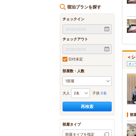
宿泊プランを探す
チェックイン
チェックアウト
＜シ
日付未定
オン
部屋数・人数
大人
子供
0名
再検索
部
部屋タイプ
部屋タイプを指定