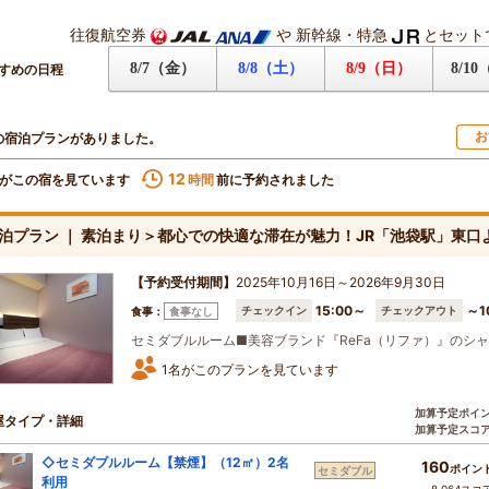
往復航空券
や
新幹線・特急
とセット
8/7（金）
8/8（土）
8/9（日）
8/1
すめの日程
お
の宿泊プランがありました。
12
がこの宿を見ています
前に予約されました
時間
泊プラン ｜ 素泊まり＞都心での快適な滞在が魅力！JR「池袋駅」東口
【予約受付期間】
2025年10月16日～2026年9月30日
15:00～
～1
チェックイン
チェックアウト
食事：
食事なし
セミダブルルーム■美容ブランド『ReFa（リファ）』のシ
1名がこのプランを見ています
加算予定ポイ
屋タイプ・詳細
加算予定スコ
◇セミダブルルーム【禁煙】（12㎡）2名
160
ポイン
セミダブル
利用