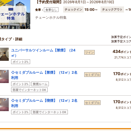
【予約受付期間】
2026年8月1日～2026年8月19日
15:00～
～1
チェックイン
チェックアウト
食事：
食事なし
チェーンホテル特集
加算予定ポイ
屋タイプ・詳細
加算予定スコ
ユニバーサルツインルーム【禁煙】（24
434
ポイン
ツイン
㎡）
21,774スコ
ポイント2%
◇セミダブルルーム【禁煙】（12㎡）2名
170
ポイン
セミダブル
利用
8,512スコ
ポイント2%
禁煙ルーム
部屋でインターネットOK
◇セミダブルルーム【喫煙】（12㎡）2名
170
ポイン
セミダブル
利用
8,512スコ
ポイント2%
部屋でインターネットOK