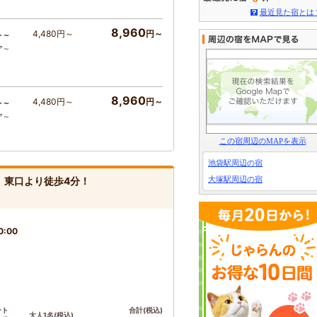
最近見た宿とは
8,960
4,480円～
円～
ト～
ア～
8,960
4,480円～
円～
ト～
ア～
この宿周辺のMAPを表示
池袋駅周辺の宿
大塚駅周辺の宿
駅」東口より徒歩4分！
0:00
ント
合計(税込)
大人1名(税込)