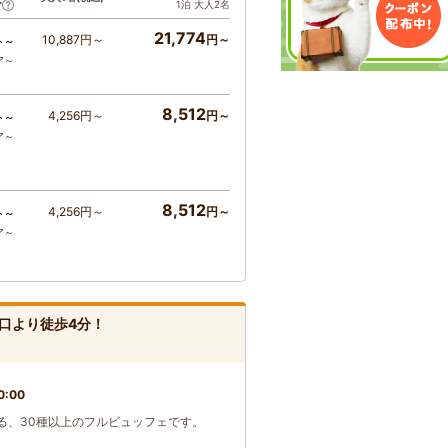
1泊 大人2名
ア
21,774
10,887円～
円～
ト～
ア～
8,512
4,256円～
円～
ト～
ア～
8,512
4,256円～
円～
ト～
ア～
東口より徒歩4分！
0:00
る、30種以上のフルビュッフェです。