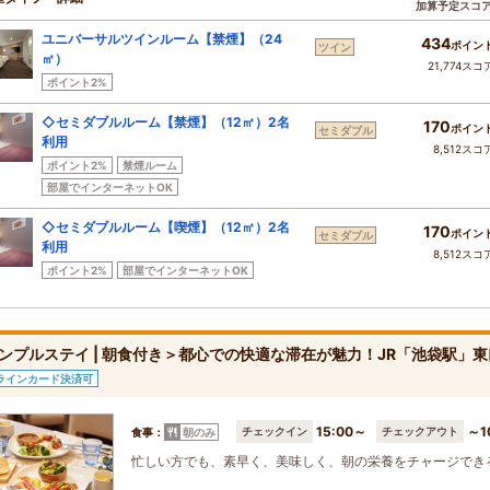
加算予定スコ
ユニバーサルツインルーム【禁煙】（24
434
ポイン
ツイン
㎡）
21,774スコ
ポイント2%
◇セミダブルルーム【禁煙】（12㎡）2名
170
ポイン
セミダブル
利用
8,512スコ
ポイント2%
禁煙ルーム
部屋でインターネットOK
◇セミダブルルーム【喫煙】（12㎡）2名
170
ポイン
セミダブル
利用
8,512スコ
ポイント2%
部屋でインターネットOK
ンプルステイ | 朝食付き＞都心での快適な滞在が魅力！JR「池袋駅」
ラインカード決済可
15:00～
～1
チェックイン
チェックアウト
食事：
朝のみ
忙しい方でも、素早く、美味しく、朝の栄養をチャージでき