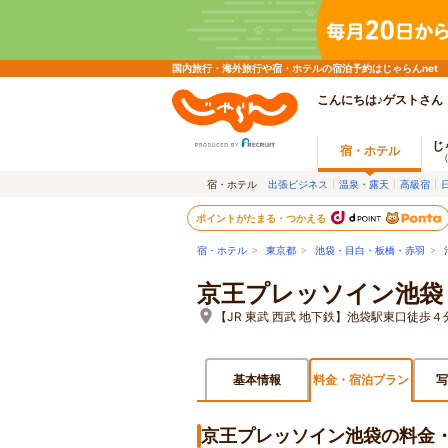
国内旅行・海外旅行や宿・ホテルの宿泊予約はじゃらんnet
こんにちは♪ゲストさん
じ
宿・ホテル
宿・ホテル
出張ビジネス
温泉・露天
高級宿
ポイントがたまる・つかえる
宿・ホテル
>
東京都
>
池袋・目白・板橋・赤羽
>
京王プレッソイン池袋
【JR 東武 西武 地下鉄】池袋駅東口徒
基本情報
料金・宿泊プラン
写
京王プレッソイン池袋の料金