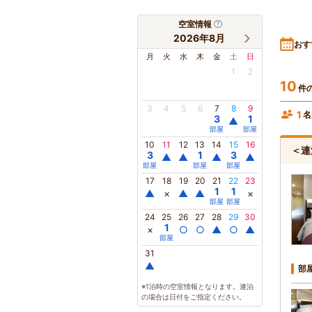
空室情報
2026年8月
おす
月
火
水
木
金
土
日
1
2
10
件
3
4
5
6
7
8
9
1
名
3
1
▲
部屋
部屋
10
11
12
13
14
15
16
＜連
3
1
3
▲
▲
▲
▲
部屋
部屋
部屋
17
18
19
20
21
22
23
1
1
▲
×
▲
▲
×
部屋
部屋
24
25
26
27
28
29
30
1
×
○
○
▲
○
▲
部屋
31
▲
部
※1泊時の空室情報となります。連泊
の場合は日付をご指定ください。