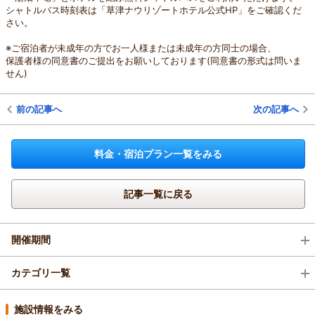
シャトルバス時刻表は「草津ナウリゾートホテル公式HP」をご確認くだ
さい。
※ご宿泊者が未成年の方でお一人様または未成年の方同士の場合、
保護者様の同意書のご提出をお願いしております(同意書の形式は問いま
せん)
前の記事へ
次の記事へ
料金・宿泊プラン一覧をみる
記事一覧に戻る
開催期間
2026年8月(1)
カテゴリ一覧
2026年7月(1)
新プラン (4)
施設情報をみる