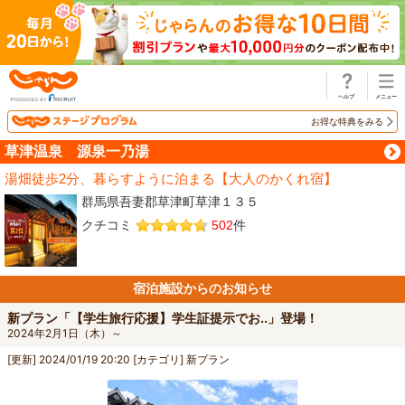
じゃらん
お得な特典をみる
草津温泉 源泉一乃湯
湯畑徒歩2分、暮らすように泊まる【大人のかくれ宿】
群馬県吾妻郡草津町草津１３５
クチコミ
502
件
宿泊施設からのお知らせ
新プラン「【学生旅行応援】学生証提示でお..」登場！
2024年2月1日（木）～
[更新]
2024/01/19 20:20
[カテゴリ]
新プラン