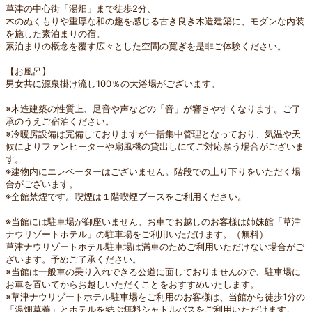
草津の中心街「湯畑」まで徒歩2分、
木のぬくもりや重厚な和の趣を感じる古き良き木造建築に、モダンな内装
を施した素泊まりの宿。
素泊まりの概念を覆す広々とした空間の寛ぎを是非ご体験ください。
【お風呂】
男女共に源泉掛け流し100％の大浴場がございます。
※木造建築の性質上、足音や声などの「音」が響きやすくなります。ご了
承のうえご宿泊ください。
※冷暖房設備は完備しておりますが一括集中管理となっており、気温や天
候によりファンヒーターや扇風機の貸出しにてご対応願う場合がございま
す。
※建物内にエレベーターはございません。階段での上り下りをいただく場
合がございます。
※全館禁煙です。喫煙は１階喫煙ブースをご利用ください。
※当館には駐車場が御座いません。お車でお越しのお客様は姉妹館「草津
ナウリゾートホテル」の駐車場をご利用いただけます。（無料）
草津ナウリゾートホテル駐車場は満車のためご利用いただけない場合がご
ざいます。予めご了承ください。
※当館は一般車の乗り入れできる公道に面しておりませんので、駐車場に
お車を置いてからお越しいただくことをおすすめいたします。
※草津ナウリゾートホテル駐車場をご利用のお客様は、当館から徒歩1分の
「湯畑草菴」とホテルを結ぶ無料シャトルバスをご利用いただけます。