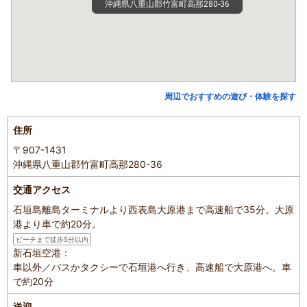
沖縄県八重山郡竹富町高那280-36
周辺でおすすめの遊び・体験を探す
住所
〒907-1431
沖縄県八重山郡竹富町高那280-36
交通アクセス
石垣島離島ターミナルより西表島大原港まで高速船で35分。大原
港より車で約20分。
ビーチまで徒歩5分以内
新石垣空港：
車以外／バスかタクシーで石垣港へ行き、高速船で大原港へ。車
で約20分
送迎