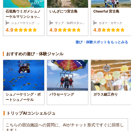
石垣島ウミガメシュノ
いんざにつ宮古島
Cheerful 宮古島
ーケルマリンショップ
HAPPY
シュノーケリング・ボートシュノーケル
サップ・SUP(スタンドアップパドル)
カヌー・カヤック
4.9
4.9
4.8
遊び・体験スポットをもっとみる
おすすめの遊び・体験ジャンル
シュノーケリング・ボ
パラセーリング
ガラス細工作り
ートシュノーケル
トリップAIコンシェルジュ
こちらの宿泊施設への質問に、AIがチャット形式ですぐに回答し
ます！