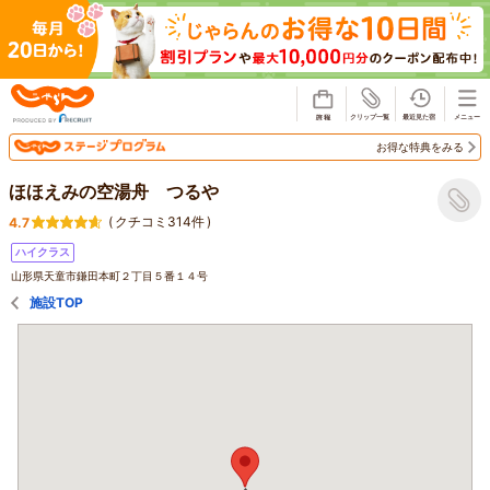
じゃらん
お得な特典をみる
ほほえみの空湯舟 つるや
(
クチコミ314件
)
4.7
ハイクラス
山形県天童市鎌田本町２丁目５番１４号
施設TOP