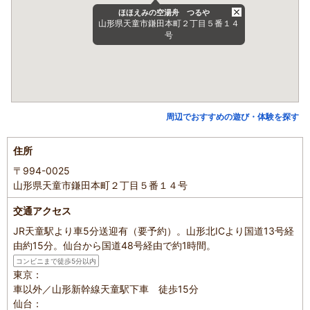
ほほえみの空湯舟 つるや
山形県天童市鎌田本町２丁目５番１４
号
周辺でおすすめの遊び・体験を探す
住所
〒994-0025
山形県天童市鎌田本町２丁目５番１４号
交通アクセス
JR天童駅より車5分送迎有（要予約）。山形北ICより国道13号経
由約15分。仙台から国道48号経由で約1時間。
コンビニまで徒歩5分以内
東京：
車以外／山形新幹線天童駅下車 徒歩15分
仙台：