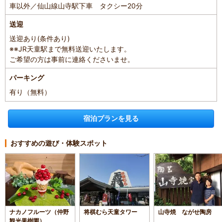
車以外／仙山線山寺駅下車 タクシー20分
送迎
送迎あり(条件あり)
※※JR天童駅まで無料送迎いたします。
ご希望の方は事前に連絡くださいませ。
パーキング
有り（無料）
宿泊プランを見る
おすすめの遊び・体験スポット
ナカノフルーツ（仲野
将棋むら天童タワー
山寺焼 ながせ陶房
観光果樹園）