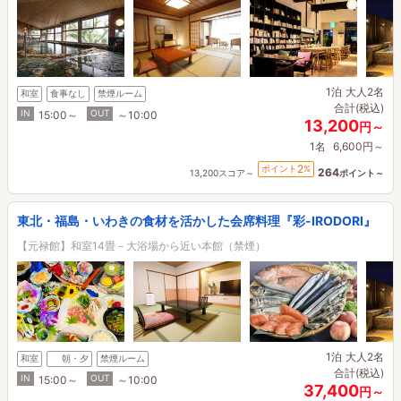
1泊
大人2名
和室
食事なし
禁煙ルーム
合計(税込)
IN
OUT
15:00～
～10:00
13,200
円～
1名
6,600円～
2
ポイント
%
264
13,200スコア～
ポイント～
東北・福島・いわきの食材を活かした会席料理『彩-IRODORI』
【元禄館】和室14畳－大浴場から近い本館（禁煙）
1泊
大人2名
和室
朝・夕
禁煙ルーム
合計(税込)
IN
OUT
15:00～
～10:00
37,400
円～