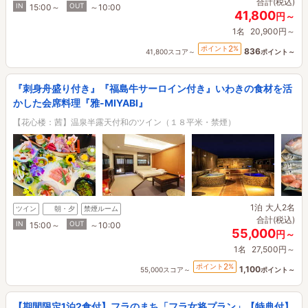
合計(税込)
IN
OUT
15:00～
～10:00
41,800
円～
1名
20,900円～
2
ポイント
%
836
41,800スコア～
ポイント～
『刺身舟盛り付き』『福島牛サーロイン付き』いわきの食材を活
かした会席料理『雅-MIYABI』
【花心楼：茜】温泉半露天付和のツイン（１８平米・禁煙）
1泊
大人2名
ツイン
朝・夕
禁煙ルーム
合計(税込)
IN
OUT
15:00～
～10:00
55,000
円～
1名
27,500円～
2
ポイント
%
1,100
55,000スコア～
ポイント～
【期間限定1泊2食付】フラのまち「フラ女将プラン」【特典付】