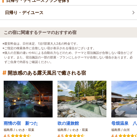
日帰り・デイユースプランを探す
日帰り・デイユース
この宿に関連するテーマのおすすめ宿
※最安料金は、日付未定、1泊1部屋大人2名の料金です。
※ご指定の検索条件に合致しない宿が表示される場合がございます。
※個人の主観の違いやAIによる自動出力などのため、テーマと宿泊施設が合致しない場合がござ
います。また、宿泊施設の一部の部屋・プランにしかテーマが合致しない場合があります。必
ずご自身で内容をご確認ください。
#
開放感のある露天風呂で癒される宿
雨情の宿 新つた
吹の湯旅館
母畑温泉 八
福島県 / いわき・双葉
福島県 / いわき・双葉
福島県 / 白河
4.5
4.5
4.4