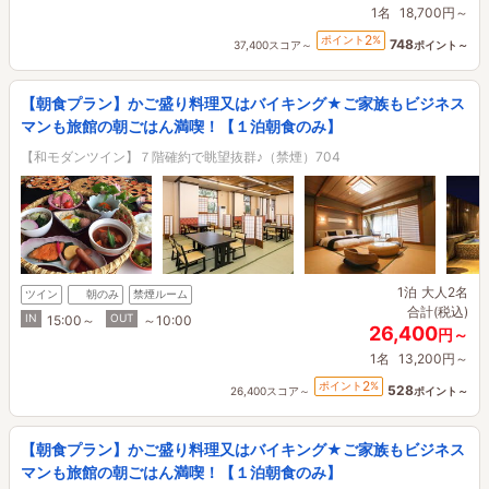
1名
18,700円～
2
ポイント
%
748
37,400スコア～
ポイント～
【朝食プラン】かご盛り料理又はバイキング★ご家族もビジネス
マンも旅館の朝ごはん満喫！【１泊朝食のみ】
【和モダンツイン】７階確約で眺望抜群♪（禁煙）704
1泊
大人2名
ツイン
朝のみ
禁煙ルーム
合計(税込)
IN
OUT
15:00～
～10:00
26,400
円～
1名
13,200円～
2
ポイント
%
528
26,400スコア～
ポイント～
【朝食プラン】かご盛り料理又はバイキング★ご家族もビジネス
マンも旅館の朝ごはん満喫！【１泊朝食のみ】