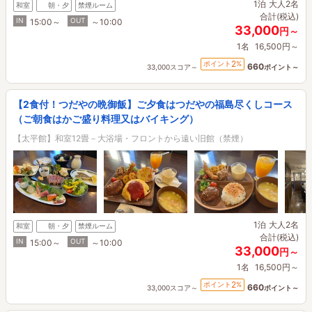
1泊
大人2名
和室
朝・夕
禁煙ルーム
合計(税込)
IN
OUT
15:00～
～10:00
33,000
円～
1名
16,500円～
2
ポイント
%
660
33,000スコア～
ポイント～
【2食付！つだやの晩御飯】ご夕食はつだやの福島尽くしコース
（ご朝食はかご盛り料理又はバイキング）
【太平館】和室12畳－大浴場・フロントから遠い旧館（禁煙）
1泊
大人2名
和室
朝・夕
禁煙ルーム
合計(税込)
IN
OUT
15:00～
～10:00
33,000
円～
1名
16,500円～
2
ポイント
%
660
33,000スコア～
ポイント～