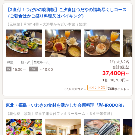
【2食付！つだやの晩御飯】ご夕食はつだやの福島尽くしコース
（ご朝食はかご盛り料理又はバイキング）
【元禄館】和室14畳－大浴場から近い本館（禁煙）
1泊
大人2名
和室
朝・夕
禁煙ルーム
合計(税込)
IN
OUT
15:00～
～10:00
37,400
円～
1名
18,700円～
2
ポイント
%
748
37,400スコア～
ポイント～
東北・福島・いわきの食材を活かした会席料理『彩-IRODORI』
【花心楼：紫苑】温泉半露天付ファミリールーム（３６平米禁煙）