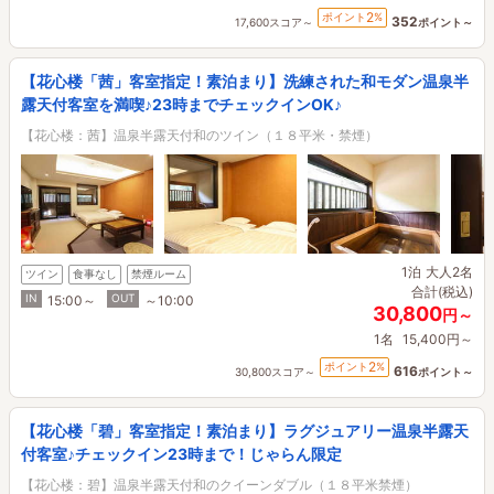
2
ポイント
%
352
17,600スコア～
ポイント～
【花心楼「茜」客室指定！素泊まり】洗練された和モダン温泉半
露天付客室を満喫♪23時までチェックインOK♪
【花心楼：茜】温泉半露天付和のツイン（１８平米・禁煙）
1泊
大人2名
ツイン
食事なし
禁煙ルーム
合計(税込)
IN
OUT
15:00～
～10:00
30,800
円～
1名
15,400円～
2
ポイント
%
616
30,800スコア～
ポイント～
【花心楼「碧」客室指定！素泊まり】ラグジュアリー温泉半露天
付客室♪チェックイン23時まで！じゃらん限定
【花心楼：碧】温泉半露天付和のクイーンダブル（１８平米禁煙）