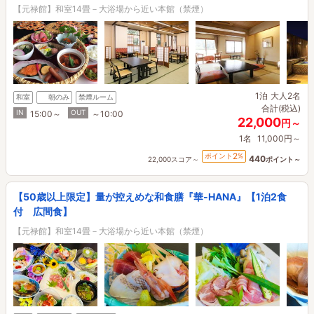
【元禄館】和室14畳－大浴場から近い本館（禁煙）
1泊
大人2名
和室
朝のみ
禁煙ルーム
合計(税込)
IN
OUT
15:00～
～10:00
22,000
円～
1名
11,000円～
2
ポイント
%
440
22,000スコア～
ポイント～
【50歳以上限定】量が控えめな和食膳『華‐HANA』【1泊2食
付 広間食】
【元禄館】和室14畳－大浴場から近い本館（禁煙）