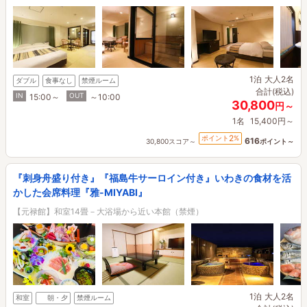
1泊
大人2名
ダブル
食事なし
禁煙ルーム
合計(税込)
IN
OUT
15:00～
～10:00
30,800
円～
1名
15,400円～
2
ポイント
%
616
30,800スコア～
ポイント～
『刺身舟盛り付き』『福島牛サーロイン付き』いわきの食材を活
かした会席料理『雅-MIYABI』
【元禄館】和室14畳－大浴場から近い本館（禁煙）
1泊
大人2名
和室
朝・夕
禁煙ルーム