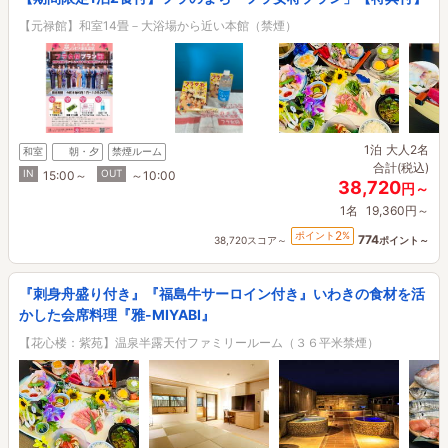
【元禄館】和室14畳－大浴場から近い本館（禁煙）
1泊
大人2名
和室
朝・夕
禁煙ルーム
合計(税込)
IN
OUT
15:00～
～10:00
38,720
円～
1名
19,360円～
2
ポイント
%
774
38,720スコア～
ポイント～
『刺身舟盛り付き』『福島牛サーロイン付き』いわきの食材を活
かした会席料理『雅-MIYABI』
【花心楼：紫苑】温泉半露天付ファミリールーム（３６平米禁煙）