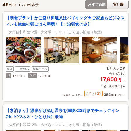
46
おすすめ順
安い順
件中
1
～
20
件表示
【朝食プラン】かご盛り料理又はバイキング★ご家族もビジネス
マンも旅館の朝ごはん満喫！【１泊朝食のみ】
【太平館】和室12畳－大浴場・フロントから遠い旧館（禁煙）
1泊
大人2名
和室
朝のみ
禁煙ルーム
合計(税込)
IN
OUT
15:00～
～10:00
17,600
円～
1名
8,800円～
2
ポイント
%
352
17,600スコア～
ポイント～
【素泊まり】源泉かけ流し温泉を満喫♪23時までチェックイン
OK♪ビジネス・ひとり旅に最適
【太平館】和室12畳－大浴場・フロントから遠い旧館（禁煙）