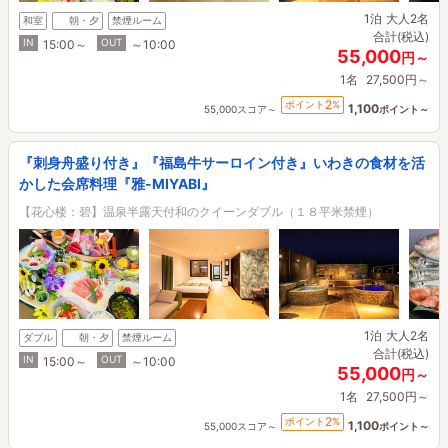
1泊
大人2名
和室
朝・夕
禁煙ルーム
合計(税込)
IN
OUT
15:00～
～10:00
55,000
円～
1名
27,500円～
2
ポイント
%
1,100
55,000スコア～
ポイント～
『刺身舟盛り付き』『福島牛サーロイン付き』いわきの食材を活
かした会席料理『雅-MIYABI』
【花心楼：碧】温泉半露天付和のクイーンダブル（１８平米禁煙）
1泊
大人2名
ダブル
朝・夕
禁煙ルーム
合計(税込)
IN
OUT
15:00～
～10:00
55,000
円～
1名
27,500円～
2
ポイント
%
1,100
55,000スコア～
ポイント～