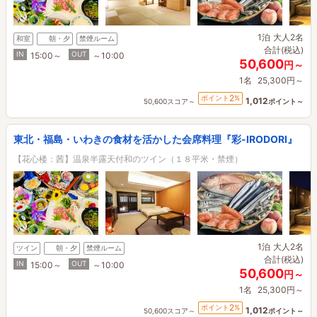
1泊
大人2名
和室
朝・夕
禁煙ルーム
合計(税込)
IN
OUT
15:00～
～10:00
50,600
円～
1名
25,300円～
2
ポイント
%
1,012
50,600スコア～
ポイント～
東北・福島・いわきの食材を活かした会席料理『彩-IRODORI』
【花心楼：茜】温泉半露天付和のツイン（１８平米・禁煙）
1泊
大人2名
ツイン
朝・夕
禁煙ルーム
合計(税込)
IN
OUT
15:00～
～10:00
50,600
円～
1名
25,300円～
2
ポイント
%
1,012
50,600スコア～
ポイント～