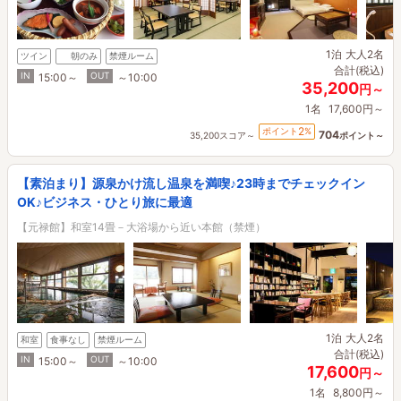
1泊
大人2名
ツイン
朝のみ
禁煙ルーム
合計(税込)
IN
OUT
15:00～
～10:00
35,200
円～
1名
17,600円～
2
ポイント
%
704
35,200スコア～
ポイント～
【素泊まり】源泉かけ流し温泉を満喫♪23時までチェックイン
OK♪ビジネス・ひとり旅に最適
【元禄館】和室14畳－大浴場から近い本館（禁煙）
1泊
大人2名
和室
食事なし
禁煙ルーム
合計(税込)
IN
OUT
15:00～
～10:00
17,600
円～
1名
8,800円～