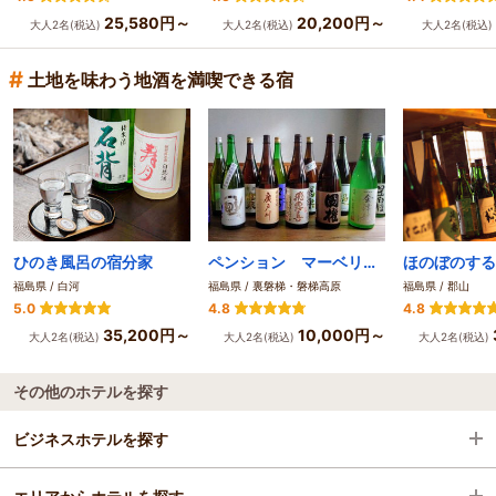
25,580円～
20,200円～
大人2名(税込)
大人2名(税込)
大人2名(税込)
#
土地を味わう地酒を満喫できる宿
ひのき風呂の宿分家
ペンション マーベリック
福島県 / 白河
福島県 / 裏磐梯・磐梯高原
福島県 / 郡山
5.0
4.8
4.8
35,200円～
10,000円～
大人2名(税込)
大人2名(税込)
大人2名(税込)
その他のホテルを探す
ビジネスホテルを探す