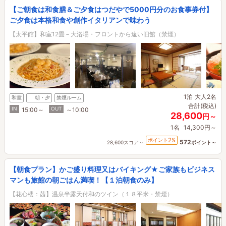
【ご朝食は和食膳＆ご夕食はつだやで5000円分のお食事券付】
ご夕食は本格和食や創作イタリアンで味わう
【太平館】和室12畳－大浴場・フロントから遠い旧館（禁煙）
1泊
大人2名
和室
朝・夕
禁煙ルーム
合計(税込)
IN
OUT
15:00～
～10:00
28,600
円～
1名
14,300円～
2
ポイント
%
572
28,600スコア～
ポイント～
【朝食プラン】かご盛り料理又はバイキング★ご家族もビジネス
マンも旅館の朝ごはん満喫！【１泊朝食のみ】
【花心楼：茜】温泉半露天付和のツイン（１８平米・禁煙）