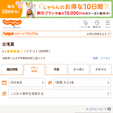
じゃらん
お得な特典をみる
古滝屋
(
クチコミ1,608件
)
4.1
福島県いわき市常磐湯本町三函２０８
地図・アクセス
プラン
施設情報
写真
クーポン
クチコミ
46件
日付未定
1部屋 大人2名
こだわり条件を追加する
スコアについて