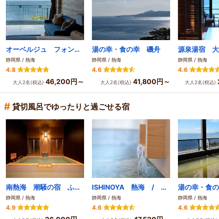
オーベルジュ フォンテーヌブロー熱海
湯の幸・食の幸 磯舟
静岡県 / 熱海
静岡県 / 熱海
静岡県 / 熱海
4.8
4.6
4.6
46,200円～
41,800円～
大人2名(税込)
大人2名(税込)
大人2名(税込)
#
貸切風呂でゆったりと過ごせる宿
南熱海 潮騒の宿 ふじま
ISHINOYA 熱海 / 石のや 熱海
湯の幸・食の
静岡県 / 熱海
静岡県 / 熱海
静岡県 / 熱海
4.9
4.6
4.6