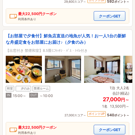
ポイントUP
592
29,600スコア～
ポイント～
最大
22,500円
クーポン
クーポンGET
利用条件あり
【お部屋で夕食付】鮮魚店直送の地魚が人気！お一人1台の新鮮
な舟盛定食をお部屋にお届け♪（夕食のみ）
【出窓付き 禁煙和室】8.5畳ﾐﾆｷｯﾁﾝ・ﾊﾞｽ・ﾄｲﾚ付き
1泊
大人2名
和室
夕のみ
禁煙ルーム
合計(税込)
IN
OUT
15:00～
～10:00
27,000
円～
1名
13,500円～
ポイントUP
540
27,000スコア～
ポイント～
最大
22,500円
クーポン
クーポンGET
利用条件あり