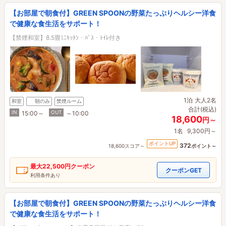
【お部屋で朝食付】GREEN SPOONの野菜たっぷりヘルシー洋食
で健康な食生活をサポート！
【禁煙和室】8.5畳ﾐﾆｷｯﾁﾝ・ﾊﾞｽ・ﾄｲﾚ付き
1泊
大人2名
和室
朝のみ
禁煙ルーム
合計(税込)
IN
OUT
15:00～
～10:00
18,600
円～
1名
9,300円～
ポイントUP
372
18,600スコア～
ポイント～
最大
22,500円
クーポン
クーポンGET
利用条件あり
【お部屋で朝食付】GREEN SPOONの野菜たっぷりヘルシー洋食
で健康な食生活をサポート！