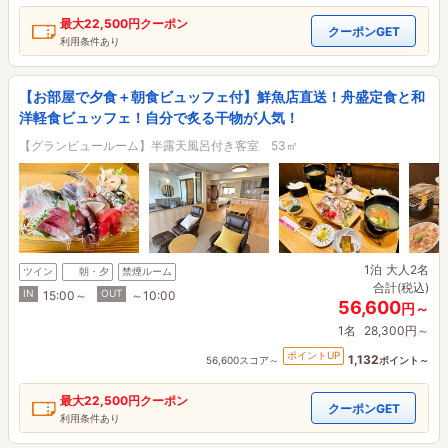
最大
22,500円
クーポン
クーポンGET
利用条件あり
【お部屋で夕食＋朝食ビュッフェ付】鮮魚店直送！舟盛定食と和
洋軽食ビュッフェ！自分で炙る干物が人気！
【グランビュールーム】半露天風呂付き客室 53㎡
1泊
大人2名
ツイン
朝・夕
禁煙ルーム
合計(税込)
IN
OUT
15:00～
～10:00
56,600
円～
1名
28,300円～
ポイントUP
1,132
56,600スコア～
ポイント～
最大
22,500円
クーポン
クーポンGET
利用条件あり