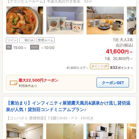
【グランビュールーム】半露天風呂付き客室 53㎡
1泊
大人2名
ツイン
朝のみ
禁煙ルーム
合計(税込)
IN
OUT
15:00～
～10:00
41,600
円～
1名
20,800円～
ポイントUP
832
41,600スコア～
ポイント～
最大
22,500円
クーポン
クーポンGET
利用条件あり
【素泊まり】インフィニティ展望露天風呂&源泉かけ流し貸切温
泉が人気！貸別荘コンドミニアムプラン♪
【コンパクト 禁煙和室】7.5畳ﾐﾆｷｯﾁﾝ・ﾊﾞｽ・ﾄｲﾚ付き