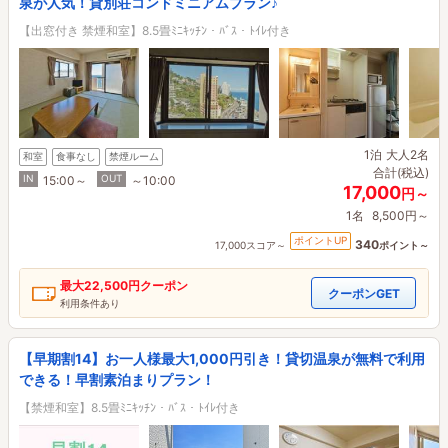
泉が人気！貸別荘コンドミニアムプラン♪
【出窓付き 禁煙和室】8.5畳ﾐﾆｷｯﾁﾝ・ﾊﾞｽ・ﾄｲﾚ付き
1泊
大人2名
和室
食事なし
禁煙ルーム
合計(税込)
IN
OUT
15:00～
～10:00
17,000
円～
1名
8,500円～
ポイントUP
340
17,000スコア～
ポイント～
最大
22,500円
クーポン
クーポンGET
利用条件あり
【早期割14】お一人様最大1,000円引き！貸切温泉が無料で利用
できる！早割素泊まりプラン！
【禁煙和室】8.5畳ﾐﾆｷｯﾁﾝ・ﾊﾞｽ・ﾄｲﾚ付き