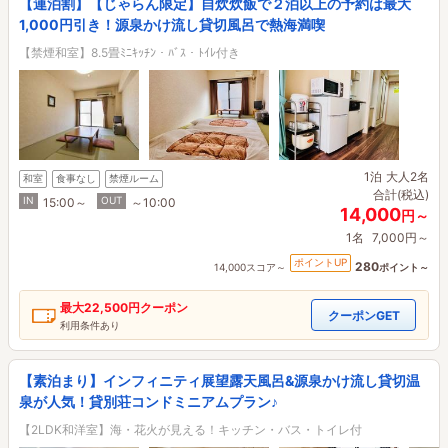
【連泊割】【じゃらん限定】自炊炊飯で２泊以上の予約は最大
1,000円引き！源泉かけ流し貸切風呂で熱海満喫
【禁煙和室】8.5畳ﾐﾆｷｯﾁﾝ・ﾊﾞｽ・ﾄｲﾚ付き
1泊
大人2名
和室
食事なし
禁煙ルーム
合計(税込)
IN
OUT
15:00～
～10:00
14,000
円～
1名
7,000円～
ポイントUP
280
14,000スコア～
ポイント～
最大
22,500円
クーポン
クーポンGET
利用条件あり
【素泊まり】インフィニティ展望露天風呂&源泉かけ流し貸切温
泉が人気！貸別荘コンドミニアムプラン♪
【2LDK和洋室】海・花火が見える！キッチン・バス・トイレ付