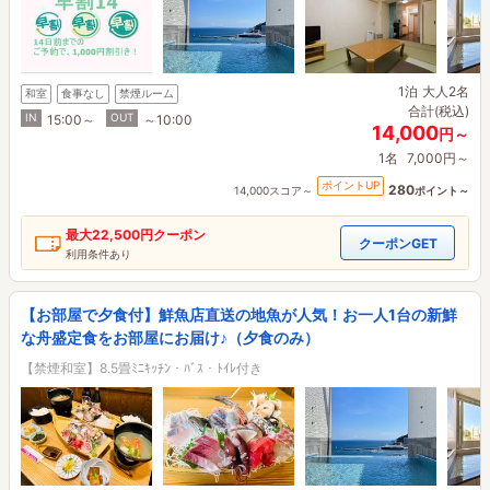
1泊
大人2名
和室
食事なし
禁煙ルーム
合計(税込)
IN
OUT
15:00～
～10:00
14,000
円～
1名
7,000円～
ポイントUP
280
14,000スコア～
ポイント～
最大
22,500円
クーポン
クーポンGET
利用条件あり
【お部屋で夕食付】鮮魚店直送の地魚が人気！お一人1台の新鮮
な舟盛定食をお部屋にお届け♪（夕食のみ）
【禁煙和室】8.5畳ﾐﾆｷｯﾁﾝ・ﾊﾞｽ・ﾄｲﾚ付き