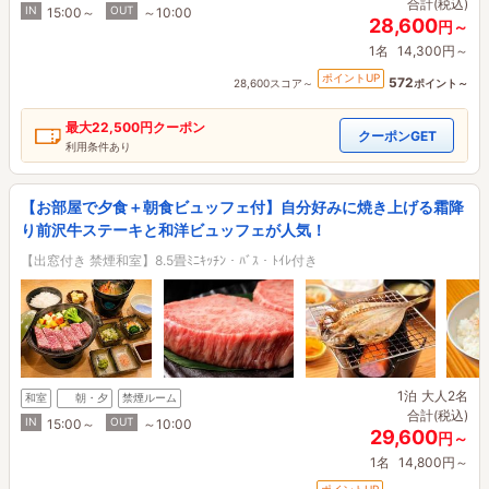
合計(税込)
IN
OUT
15:00～
～10:00
28,600
円～
1名
14,300円～
ポイントUP
572
28,600スコア～
ポイント～
最大
22,500円
クーポン
クーポンGET
利用条件あり
【お部屋で夕食＋朝食ビュッフェ付】自分好みに焼き上げる霜降
り前沢牛ステーキと和洋ビュッフェが人気！
【出窓付き 禁煙和室】8.5畳ﾐﾆｷｯﾁﾝ・ﾊﾞｽ・ﾄｲﾚ付き
1泊
大人2名
和室
朝・夕
禁煙ルーム
合計(税込)
IN
OUT
15:00～
～10:00
29,600
円～
1名
14,800円～