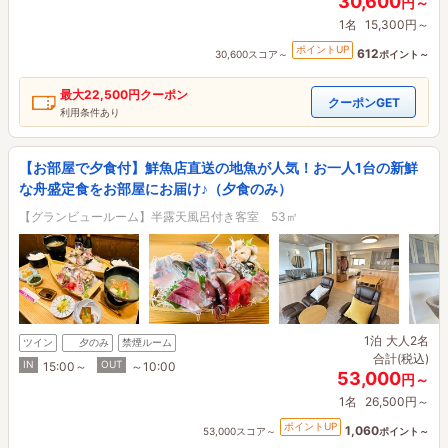
30,600
円～
1名
15,300円～
ポイントUP
612
30,600スコア～
ポイント～
最大
22,500円
クーポン
クーポンGET
利用条件あり
【お部屋で夕食付】鮮魚店直送の地魚が人気！お一人1台の新鮮
な舟盛定食をお部屋にお届け♪（夕食のみ）
【グランビュールーム】半露天風呂付き客室 53㎡
1泊
大人2名
ツイン
夕のみ
禁煙ルーム
合計(税込)
IN
OUT
15:00～
～10:00
53,000
円～
1名
26,500円～
ポイントUP
1,060
53,000スコア～
ポイント～