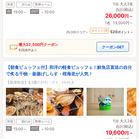
1泊
大人2名
和室
夕のみ
禁煙ルーム
合計(税込)
IN
OUT
15:00～
～10:00
26,000
円～
1名
13,000円～
ポイントUP
520
26,000スコア～
ポイント～
最大
22,500円
クーポン
クーポンGET
利用条件あり
【朝食ビュッフェ付】和洋の軽食ビュッフェ！鮮魚店直送の自分
で炙る干物・釜揚げしらす・桜海老が人気！
【禁煙和室】8.5畳ﾐﾆｷｯﾁﾝ・ﾊﾞｽ・ﾄｲﾚ付き
1泊
大人2名
和室
朝のみ
禁煙ルーム
合計(税込)
IN
OUT
15:00～
～10:00
19,600
円～