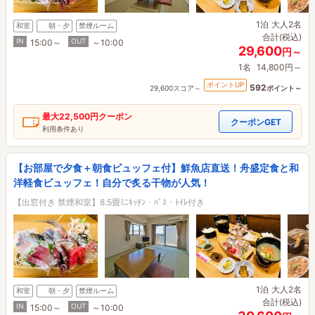
1泊
大人2名
和室
朝・夕
禁煙ルーム
合計(税込)
IN
OUT
15:00～
～10:00
29,600
円～
1名
14,800円～
ポイントUP
592
29,600スコア～
ポイント～
最大
22,500円
クーポン
クーポンGET
利用条件あり
【お部屋で夕食＋朝食ビュッフェ付】鮮魚店直送！舟盛定食と和
洋軽食ビュッフェ！自分で炙る干物が人気！
【出窓付き 禁煙和室】8.5畳ﾐﾆｷｯﾁﾝ・ﾊﾞｽ・ﾄｲﾚ付き
1泊
大人2名
和室
朝・夕
禁煙ルーム
合計(税込)
IN
OUT
15:00～
～10:00