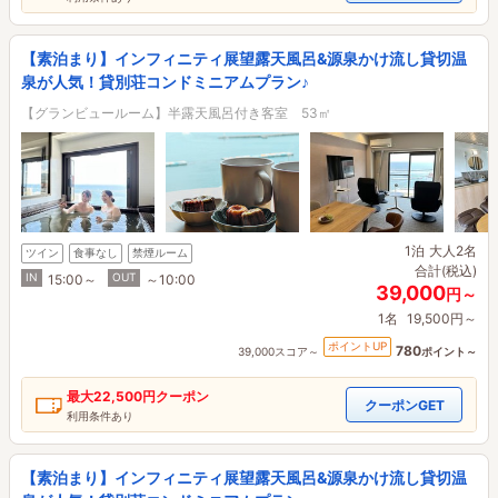
【素泊まり】インフィニティ展望露天風呂&源泉かけ流し貸切温
泉が人気！貸別荘コンドミニアムプラン♪
【グランビュールーム】半露天風呂付き客室 53㎡
1泊
大人2名
ツイン
食事なし
禁煙ルーム
合計(税込)
IN
OUT
15:00～
～10:00
39,000
円～
1名
19,500円～
ポイントUP
780
39,000スコア～
ポイント～
最大
22,500円
クーポン
クーポンGET
利用条件あり
【素泊まり】インフィニティ展望露天風呂&源泉かけ流し貸切温