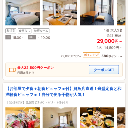
1泊
大人2名
和洋室
食事なし
禁煙ルーム
合計(税込)
IN
OUT
15:00～
～10:00
29,000
円～
1名
14,500円～
ポイントUP
580
29,000スコア～
ポイント～
最大
22,500円
クーポン
クーポンGET
利用条件あり
【お部屋で夕食＋朝食ビュッフェ付】鮮魚店直送！舟盛定食と和
洋軽食ビュッフェ！自分で炙る干物が人気！
【禁煙和室】8.5畳ﾐﾆｷｯﾁﾝ・ﾊﾞｽ・ﾄｲﾚ付き