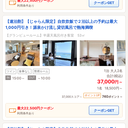
最大
22,500円
クーポン
クーポンGET
利用条件あり
【連泊割】【じゃらん限定】自炊炊飯で２泊以上の予約は最大
1,000円引き！源泉かけ流し貸切風呂で熱海満喫
【グランビュールーム】半露天風呂付き客室 53㎡
1泊
大人2名
ツイン
食事なし
禁煙ルーム
合計(税込)
IN
OUT
15:00～
～10:00
37,000
円～
1名
18,500円～
ポイントUP
740
37,000スコア～
ポイント～
最大
22,500円
クーポン
クーポンGET
利用条件あり