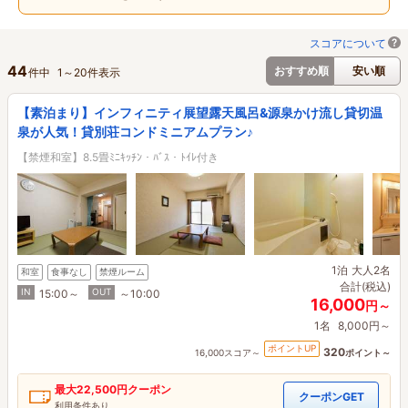
スコアについて
44
おすすめ順
安い順
件中
1
～
20
件表示
【素泊まり】インフィニティ展望露天風呂&源泉かけ流し貸切温
泉が人気！貸別荘コンドミニアムプラン♪
【禁煙和室】8.5畳ﾐﾆｷｯﾁﾝ・ﾊﾞｽ・ﾄｲﾚ付き
1泊
大人2名
和室
食事なし
禁煙ルーム
合計(税込)
IN
OUT
15:00～
～10:00
16,000
円～
1名
8,000円～
ポイントUP
320
16,000スコア～
ポイント～
最大
22,500円
クーポン
クーポンGET
利用条件あり