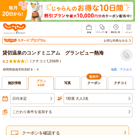
じゃらん
お得な特典をみる
貸切温泉のコンドミニアム グランビュー熱海
(
クチコミ1,356件
)
4.2
静岡県熱海市咲見町８－９
地図・アクセス
配布中
プラン
施設情報
写真
クーポン
クチコミ
44件
日付未定
1部屋 大人2名
こだわり条件を追加する
クーポンを確認する