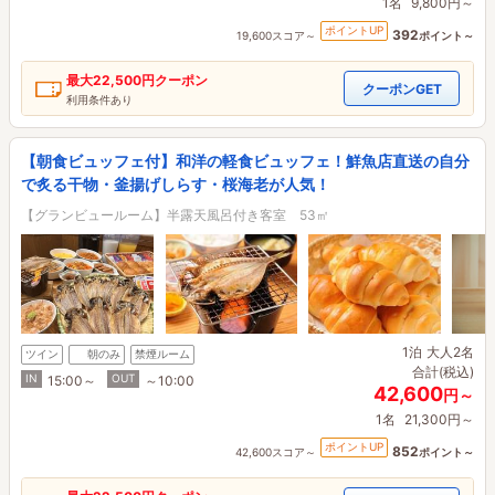
1名
9,800円～
ポイントUP
392
19,600スコア～
ポイント～
最大
22,500円
クーポン
クーポンGET
利用条件あり
【朝食ビュッフェ付】和洋の軽食ビュッフェ！鮮魚店直送の自分
で炙る干物・釜揚げしらす・桜海老が人気！
【グランビュールーム】半露天風呂付き客室 53㎡
1泊
大人2名
ツイン
朝のみ
禁煙ルーム
合計(税込)
IN
OUT
15:00～
～10:00
42,600
円～
1名
21,300円～
ポイントUP
852
42,600スコア～
ポイント～