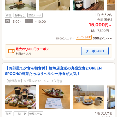
1泊
大人2名
和室
食事なし
禁煙ルーム
合計(税込)
IN
OUT
15:00～
～10:00
15,000
円～
1名
7,500円～
ポイントUP
300
15,000スコア～
ポイント～
最大
22,500円
クーポン
クーポンGET
利用条件あり
【お部屋で夕食＆朝食付】鮮魚店直送の舟盛定食とGREEN
SPOONの野菜たっぷりヘルシー洋食が人気！
【禁煙和室】8.5畳ﾐﾆｷｯﾁﾝ・ﾊﾞｽ・ﾄｲﾚ付き
1泊
大人2名
和室
朝・夕
禁煙ルーム