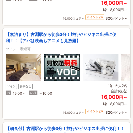
16,000
円～
1名
8,000円～
2
ポイント
%
320
16,000スコア～
ポイント～
【素泊まり】古淵駅から徒歩3分！旅行やビジネス出張に便
利！！【アパは映画もアニメも見放題】
ツイン 喫煙可
1泊
大人2名
ツイン
食事なし
合計(税込)
IN
OUT
15:00～
～10:00
16,000
円～
1名
8,000円～
2
ポイント
%
320
16,000スコア～
ポイント～
【朝食付】古淵駅から徒歩3分！旅行やビジネス出張に便利！！