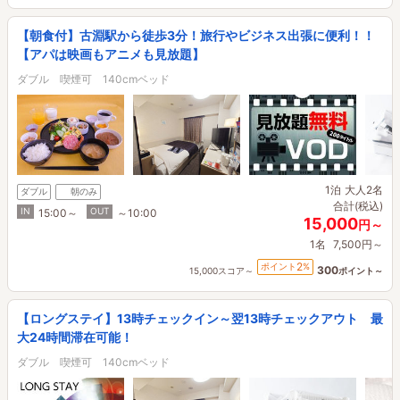
【朝食付】古淵駅から徒歩3分！旅行やビジネス出張に便利！！
【アパは映画もアニメも見放題】
ダブル 喫煙可 140cmベッド
1泊
大人2名
ダブル
朝のみ
合計(税込)
IN
OUT
15:00～
～10:00
15,000
円～
1名
7,500円～
2
ポイント
%
300
15,000スコア～
ポイント～
【ロングステイ】13時チェックイン～翌13時チェックアウト 最
大24時間滞在可能！
ダブル 喫煙可 140cmベッド