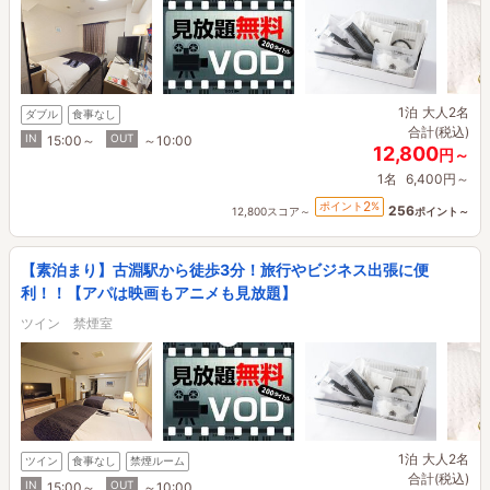
1泊
大人2名
ダブル
食事なし
合計(税込)
IN
OUT
15:00～
～10:00
12,800
円～
1名
6,400円～
2
ポイント
%
256
12,800スコア～
ポイント～
【素泊まり】古淵駅から徒歩3分！旅行やビジネス出張に便
利！！【アパは映画もアニメも見放題】
ツイン 禁煙室
1泊
大人2名
ツイン
食事なし
禁煙ルーム
合計(税込)
IN
OUT
15:00～
～10:00