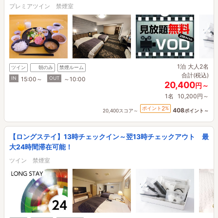
プレミアツイン 禁煙室
1泊
大人2名
ツイン
朝のみ
禁煙ルーム
合計(税込)
IN
OUT
15:00～
～10:00
20,400
円～
1名
10,200円～
2
ポイント
%
408
20,400スコア～
ポイント～
【ロングステイ】13時チェックイン～翌13時チェックアウト 最
大24時間滞在可能！
ツイン 禁煙室