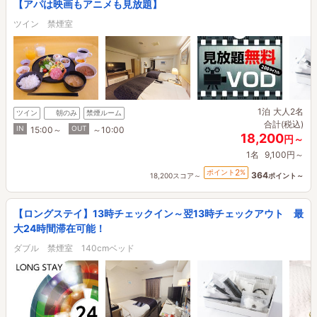
【アパは映画もアニメも見放題】
ツイン 禁煙室
1泊
大人2名
ツイン
朝のみ
禁煙ルーム
合計(税込)
IN
OUT
15:00～
～10:00
18,200
円～
1名
9,100円～
2
ポイント
%
364
18,200スコア～
ポイント～
【ロングステイ】13時チェックイン～翌13時チェックアウト 最
大24時間滞在可能！
ダブル 禁煙室 140cmベッド