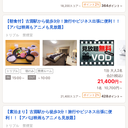
2
ポイント
%
364
18,200スコア～
ポイント～
【朝食付】古淵駅から徒歩3分！旅行やビジネス出張に便利！！
【アパは映画もアニメも見放題】
トリプル 禁煙室
1泊
大人2名
トリプル
朝のみ
禁煙ルーム
合計(税込)
IN
OUT
15:00～
～10:00
21,400
円～
1名
10,700円～
2
ポイント
%
428
21,400スコア～
ポイント～
【素泊まり】古淵駅から徒歩3分！旅行やビジネス出張に便
利！！【アパは映画もアニメも見放題】
トリプル 禁煙室