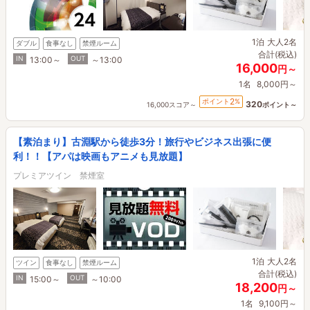
1泊
大人2名
ダブル
食事なし
禁煙ルーム
合計(税込)
IN
OUT
13:00～
～13:00
16,000
円～
1名
8,000円～
2
ポイント
%
320
16,000スコア～
ポイント～
【素泊まり】古淵駅から徒歩3分！旅行やビジネス出張に便
利！！【アパは映画もアニメも見放題】
プレミアツイン 禁煙室
1泊
大人2名
ツイン
食事なし
禁煙ルーム
合計(税込)
IN
OUT
15:00～
～10:00
18,200
円～
1名
9,100円～