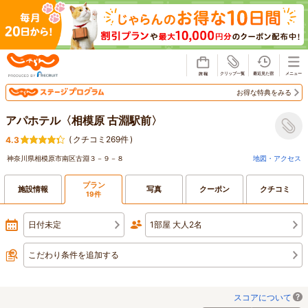
じゃらん
お得な特典をみる
アパホテル〈相模原 古淵駅前〉
(
クチコミ269件
)
4.3
神奈川県相模原市南区古淵３－９－８
地図・アクセス
プラン
施設情報
写真
クーポン
クチコミ
19件
日付未定
1部屋 大人2名
こだわり条件を追加する
スコアについて