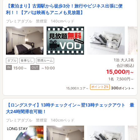
【素泊まり】古淵駅から徒歩3分！旅行やビジネス出張に便
利！！【アパは映画もアニメも見放題】
プレミアダブル 禁煙室 140cmベッド
1泊
大人2名
ダブル
食事なし
禁煙ルーム
合計(税込)
IN
OUT
15:00～
～10:00
15,000
円～
1名
7,500円～
2
ポイント
%
300
15,000スコア～
ポイント～
【ロングステイ】13時チェックイン～翌13時チェックアウト 最
大24時間滞在可能！
プレミアダブル 禁煙室 140cmベッド