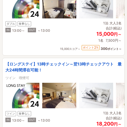
1泊
大人2名
ダブル
食事なし
合計(税込)
IN
OUT
13:00～
～13:00
15,000
円～
1名
7,500円～
2
ポイント
%
300
15,000スコア～
ポイント～
【ロングステイ】13時チェックイン～翌13時チェックアウト 最
大24時間滞在可能！
ツイン 喫煙可
1泊
大人2名
ツイン
食事なし
合計(税込)
IN
OUT
13:00～
～13:00
18,200
円～