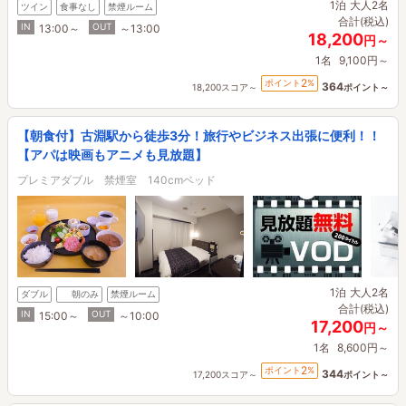
1泊
大人2名
ツイン
食事なし
禁煙ルーム
合計(税込)
IN
OUT
13:00～
～13:00
18,200
円～
1名
9,100円～
2
ポイント
%
364
18,200スコア～
ポイント～
【朝食付】古淵駅から徒歩3分！旅行やビジネス出張に便利！！
【アパは映画もアニメも見放題】
プレミアダブル 禁煙室 140cmベッド
1泊
大人2名
ダブル
朝のみ
禁煙ルーム
合計(税込)
IN
OUT
15:00～
～10:00
17,200
円～
1名
8,600円～
2
ポイント
%
344
17,200スコア～
ポイント～