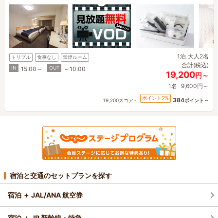
1泊
大人2名
トリプル
食事なし
禁煙ルーム
合計(税込)
IN
OUT
15:00～
～10:00
19,200
円～
1名
9,600円～
2
ポイント
%
384
19,200スコア～
ポイント～
宿泊と交通のセットプランを探す
宿泊 ＋ JAL/ANA 航空券
宿泊 ＋ JR 新幹線・特急