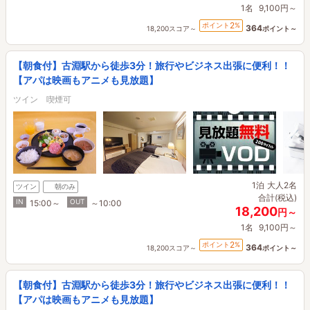
1名
9,100円～
2
ポイント
%
364
18,200スコア～
ポイント～
【朝食付】古淵駅から徒歩3分！旅行やビジネス出張に便利！！
【アパは映画もアニメも見放題】
ツイン 喫煙可
1泊
大人2名
ツイン
朝のみ
合計(税込)
IN
OUT
15:00～
～10:00
18,200
円～
1名
9,100円～
2
ポイント
%
364
18,200スコア～
ポイント～
【朝食付】古淵駅から徒歩3分！旅行やビジネス出張に便利！！
【アパは映画もアニメも見放題】