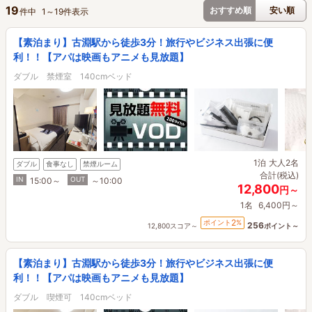
19
おすすめ順
安い順
件中
1
～
19
件表示
【素泊まり】古淵駅から徒歩3分！旅行やビジネス出張に便
利！！【アパは映画もアニメも見放題】
ダブル 禁煙室 140cmベッド
1泊
大人2名
ダブル
食事なし
禁煙ルーム
合計(税込)
IN
OUT
15:00～
～10:00
12,800
円～
1名
6,400円～
2
ポイント
%
256
12,800スコア～
ポイント～
【素泊まり】古淵駅から徒歩3分！旅行やビジネス出張に便
利！！【アパは映画もアニメも見放題】
ダブル 喫煙可 140cmベッド