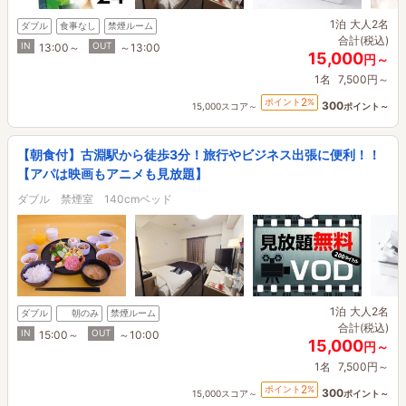
1泊
大人2名
ダブル
食事なし
禁煙ルーム
合計(税込)
IN
OUT
13:00～
～13:00
15,000
円～
1名
7,500円～
2
ポイント
%
300
15,000スコア～
ポイント～
【朝食付】古淵駅から徒歩3分！旅行やビジネス出張に便利！！
【アパは映画もアニメも見放題】
ダブル 禁煙室 140cmベッド
1泊
大人2名
ダブル
朝のみ
禁煙ルーム
合計(税込)
IN
OUT
15:00～
～10:00
15,000
円～
1名
7,500円～
2
ポイント
%
300
15,000スコア～
ポイント～