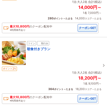
1泊 大人2名 合計(税込)
14,000円～
1名 7,000円～
280
14,000
ポイント～たまる
スコア～たまる
10,800
最大
円
の
クーポン配布中
クーポンGET
※利用条件あり
ツイン
朝のみ
朝食付きプラン
2
ポイント
%
1泊 大人2名 合計(税込)
18,200円～
1名 9,100円～
364
18,200
ポイント～たまる
スコア～たまる
10,800
最大
円
の
クーポン配布中
クーポンGET
※利用条件あり