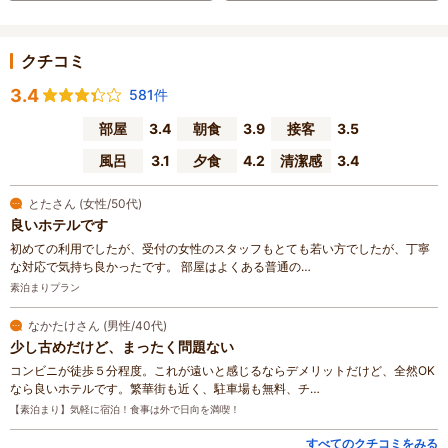
クチコミ
3.4
581件
部屋
3.4
朝食
3.9
接客
3.5
風呂
3.1
夕食
4.2
清潔感
3.4
とたさん (女性/50代)
良いホテルです
初めての利用でしたが、受付の女性のスタッフもとても若い方でしたが、丁寧
な対応で気持ち良かったです。 部屋はよくある普通の…
素泊まりプラン
なかたけさん (男性/40代)
少し古めだけど、まったく問題ない
コンビニが徒歩５分程度。これが遠いと感じるならデメリットだけど、全然OK
なら良いホテルです。繁華街も近く、駐車場も無料、チ…
【素泊まり】気軽に宿泊！食事は外で日向を満喫！
すべてのクチコミをみる