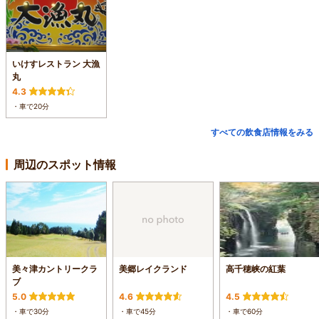
いけすレストラン 大漁
丸
4.3
・車で20分
すべての飲食店情報をみる
周辺のスポット情報
美々津カントリークラ
美郷レイクランド
高千穂峡の紅葉
ブ
5.0
4.6
4.5
・車で30分
・車で45分
・車で60分