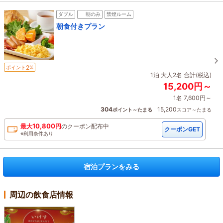
ダブル
朝のみ
禁煙ルーム
朝食付きプラン
2
ポイント
%
1泊 大人2名 合計(税込)
15,200円～
1名 7,600円～
304
15,200
ポイント～たまる
スコア～たまる
10,800
最大
円
の
クーポン配布中
クーポンGET
※利用条件あり
宿泊プランをみる
周辺の飲食店情報