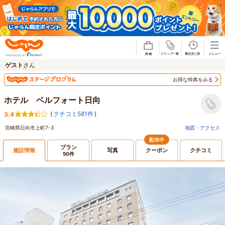
じゃらん
ゲスト
さん
お得な特典をみる
ホテル ベルフォート日向
(
クチコミ581件
)
3.4
宮崎県日向市上町7-3
地図・アクセス
配布中
プラン
施設情報
写真
クーポン
クチコミ
50件