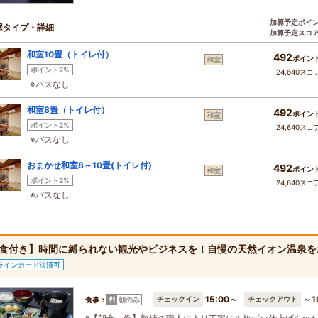
加算予定ポイ
屋タイプ・詳細
加算予定スコ
和室10畳（トイレ付）
492
ポイン
和室
ポイント2%
24,640スコ
※バスなし
和室8畳（トイレ付）
492
ポイン
和室
ポイント2%
24,640スコ
※バスなし
おまかせ和室8～10畳(トイレ付)
492
ポイン
和室
ポイント2%
24,640スコ
※バスなし
食付き】時間に縛られない観光やビジネスを！自慢の天然イオン温泉を
ラインカード決済可
15:00～
～1
チェックイン
チェックアウト
食事：
朝のみ