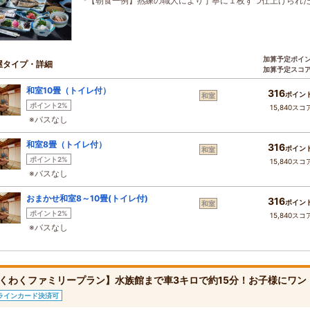
*【朝食一例】熟練の職人により丁寧に１枚ずつ仕上げられ
加算予定ポイ
屋タイプ・詳細
加算予定スコ
和室10畳（トイレ付）
316
ポイン
和室
ポイント2%
15,840スコ
※バスなし
和室8畳（トイレ付）
316
ポイン
和室
ポイント2%
15,840スコ
※バスなし
おまかせ和室8～10畳(トイレ付)
316
ポイン
和室
ポイント2%
15,840スコ
※バスなし
くわくファミリープラン】水族館まで車3キロで約15分！お子様にワン
ラインカード決済可