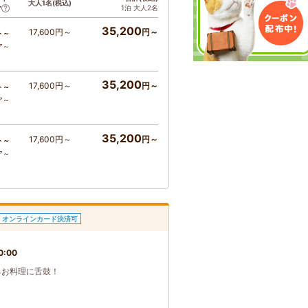
大人1名(税込)
1泊 大人2名
ア
35,200
17,600円～
円～
ト～
ア～
35,200
17,600円～
円～
ト～
ア～
35,200
17,600円～
円～
ト～
ア～
オンラインカード決済可
0:00
るお料理に舌鼓！