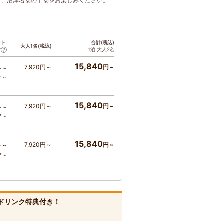
た、沼津名物の干物をお楽しみください。
ント
合計(税込)
大人1名(税込)
1泊 大人2名
ア
15,840
7,920円～
円～
ト～
ア～
15,840
7,920円～
円～
ト～
ア～
15,840
7,920円～
円～
ト～
ア～
ドリンク特典付き！