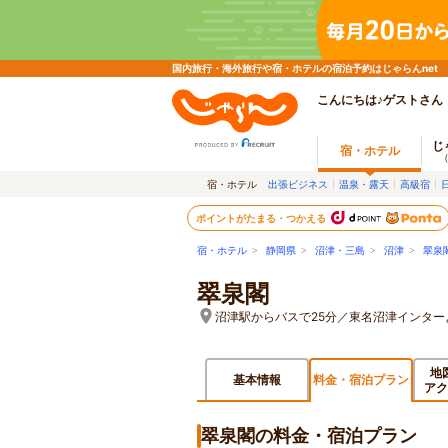
国内旅行・海外旅行や宿・ホテルの宿泊予約はじゃらんnet
こんにちは♪ゲストさん
じ
宿・ホテル
宿・ホテル
出張ビジネス
温泉・露天
高級宿
ポイントがたまる・つかえる
宿・ホテル
>
静岡県
>
沼津・三島
>
沼津
>
翠泉
翠泉閣
沼津駅からバスで25分／東名沼津インター
地
基本情報
料金・宿泊プラン
アク
翠泉閣の料金・宿泊プラン