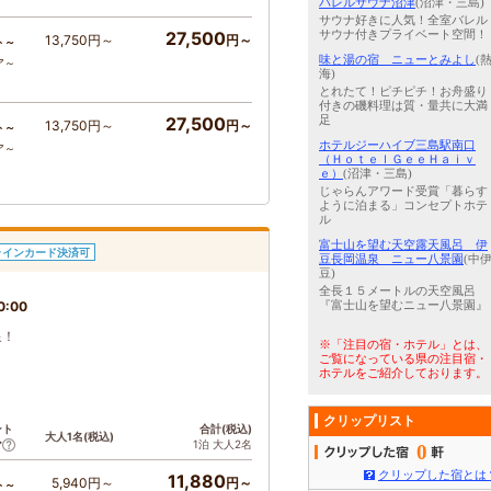
バレルサウナ沼津
(沼津・三島)
サウナ好きに人気！全室バレル
27,500
サウナ付きプライベート空間！
13,750円～
円～
ト～
味と湯の宿 ニューとみよし
(
ア～
海)
とれたて！ピチピチ！お舟盛り
付きの磯料理は質・量共に大満
27,500
足
13,750円～
円～
ト～
ホテルジーハイブ三島駅南口
ア～
（ＨｏｔｅｌＧｅｅＨａｉｖ
ｅ）
(沼津・三島)
じゃらんアワード受賞「暮らす
ように泊まる」コンセプトホテ
ル
富士山を望む天空露天風呂 伊
ラインカード決済可
豆長岡温泉 ニュー八景園
(中
豆)
全長１５メートルの天空風呂
0:00
『富士山を望むニュー八景園』
泉！
※「注目の宿・ホテル」とは、
ご覧になっている県の注目宿・
ホテルをご紹介しております。
クリップリスト
ント
合計(税込)
大人1名(税込)
1泊 大人2名
ア
0
クリップした宿とは
11,880
5,940円～
円～
ト～