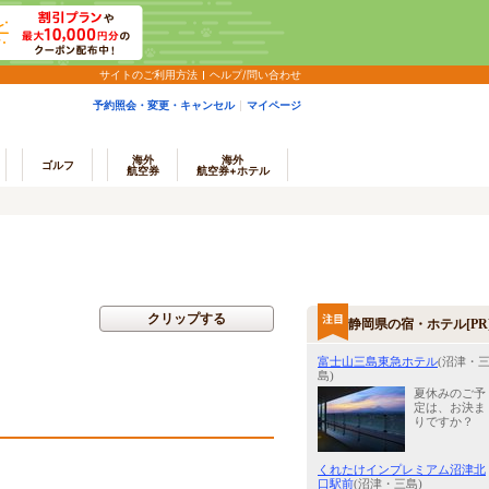
サイトのご利用方法
ヘルプ/問い合わせ
予約照会・変更・キャンセル
マイページ
海外
海外
ゴルフ
航空券
航空券+ホテル
クリップする
静岡県の宿・ホテル[PR
富士山三島東急ホテル
(沼津・
島)
夏休みのご予
定は、お決ま
りですか？
くれたけインプレミアム沼津北
口駅前
(沼津・三島)