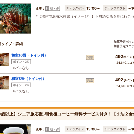
15:00～
～1
チェックイン
チェックアウト
食事：
朝・夕
*【沼津市深海水族館（イメージ）】不思議な魚を見に行こ
加算予定ポイ
屋タイプ・詳細
加算予定スコ
和室10畳（トイレ付）
492
ポイン
和室
ポイント2%
24,640スコ
※バスなし
和室8畳（トイレ付）
492
ポイン
和室
ポイント2%
24,640スコ
※バスなし
0歳以上】シニア旅応援♪朝食後コーヒー無料サービス付き！【１泊２食
15:00～
～1
チェックイン
チェックアウト
食事：
朝・夕