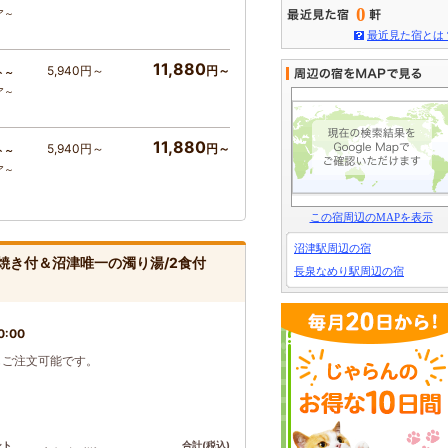
0
ア～
最近見た宿とは
11,880
5,940円～
円～
ト～
ア～
11,880
5,940円～
円～
ト～
ア～
この宿周辺のMAPを表示
沼津駅周辺の宿
焼き付＆沼津唯一の濁り湯/2食付
長泉なめり駅周辺の宿
0:00
もご注文可能です。
ント
合計(税込)