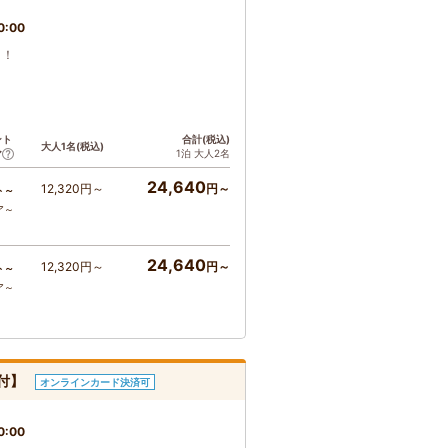
0:00
う！
ント
合計(税込)
大人1名(税込)
1泊 大人2名
ア
24,640
12,320円～
円～
ト～
ア～
24,640
12,320円～
円～
ト～
ア～
付】
オンラインカード決済可
0:00