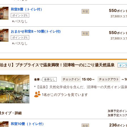
和室8畳（トイレ付）
550
ポイン
和室
ポイント2%
27,500スコ
※バスなし
おまかせ和室8～10畳(トイレ付)
550
ポイン
和室
ポイント2%
27,500スコ
※バスなし
泊まり】プチプライスで温泉満喫！沼津唯一のにごり湯天然温泉
オン
15:00～
～1
チェックイン
チェックアウト
食事：
食事なし
*【温泉】天然化学成分を含んだ、沼津唯一の天然イオン温
1名がこのプランを見ています
加算予定ポイ
屋タイプ・詳細
加算予定スコ
和室10畳（トイレ付）
236
ポイン
和室