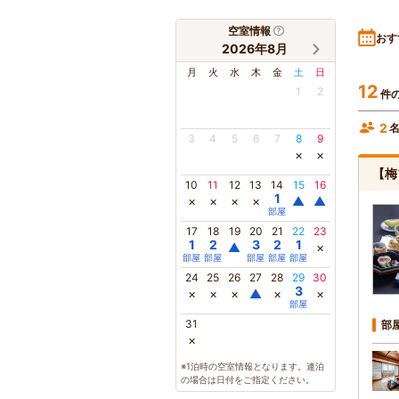
空室情報
おす
2026年8月
月
火
水
木
金
土
日
12
1
2
件
2
3
4
5
6
7
8
9
×
×
【梅
10
11
12
13
14
15
16
1
×
×
×
×
▲
▲
部屋
17
18
19
20
21
22
23
1
2
3
2
1
▲
×
部屋
部屋
部屋
部屋
部屋
24
25
26
27
28
29
30
3
×
×
×
▲
×
×
部屋
31
部
×
※1泊時の空室情報となります。連泊
の場合は日付をご指定ください。