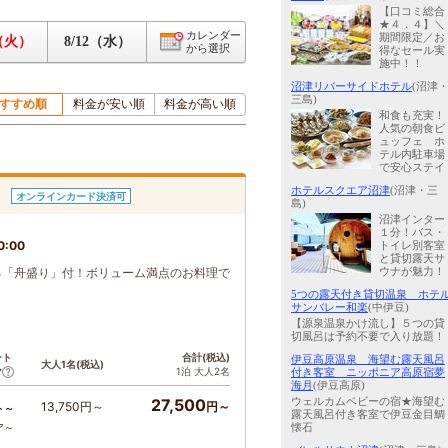
【口コミ総合
★４．４】＼
カレンダー
期間限定／お
1（火）
8/12（水）
から選択
得なセール実
施中！！
沼津リバーサイドホテル
(沼津
三島)
すすめ順
料金が安い順
料金が高い順
和食も充実！
人気の朝食ビ
ュッフェ ホ
テル内駐車場
で安心ステイ
ホテルスクエア沼津
(沼津・三
ス
オンラインカード決済可
島)
沼津インター
１分！バス・
0:00
トイレ別客室
と貸切露天サ
る「舟盛り」付！ボリューム満点のお料理で
ウナが魅力！
5つの露天付き貸切温泉 ホテ
サンバレー和楽
(中伊豆)
【源泉温泉かけ流し】５つの貸
切風呂は予約不要で入り放題！
ント
合計(税込)
伊豆高原温泉 海望む露天風呂
大人1名(税込)
1泊 大人2名
ア
付き客室 ニッポニア高原宿夢
海月
(伊豆高原)
27,500
ウェルカムベビーの宿★海望む
13,750円～
円～
ト～
露天風呂付き客室で伊豆金目鯛
ア～
懐石