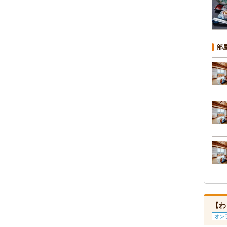
部
【わ
オン