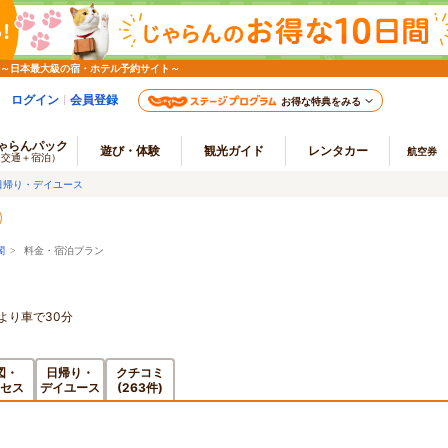
 ～日本最大級の宿・ホテル予約サイト～
ログイン
会員登録
お得な特典をみる
ゃらんパック
遊び・体験
観光ガイド
レンタカー
航空券
（交通＋宿泊）
日帰り・デイユース
閣
> 料金・宿泊プラン
より車で30分
図・
日帰り・
クチコミ
セス
デイユース
(263件)