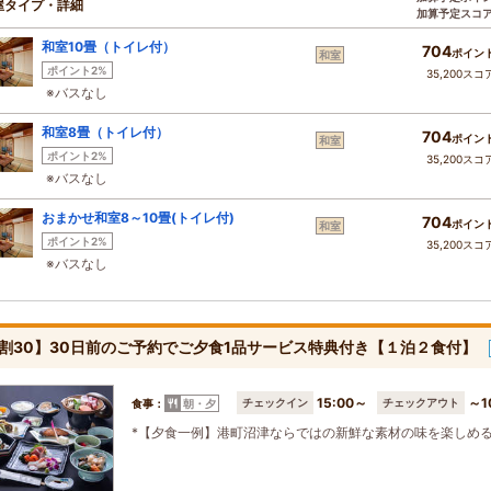
屋タイプ・詳細
加算予定スコ
和室10畳（トイレ付）
704
ポイン
和室
ポイント2%
35,200スコ
※バスなし
和室8畳（トイレ付）
704
ポイン
和室
ポイント2%
35,200スコ
※バスなし
おまかせ和室8～10畳(トイレ付)
704
ポイン
和室
ポイント2%
35,200スコ
※バスなし
割30】30日前のご予約でご夕食1品サービス特典付き【１泊２食付】
15:00～
～1
チェックイン
チェックアウト
食事：
朝・夕
*【夕食一例】港町沼津ならではの新鮮な素材の味を楽しめ