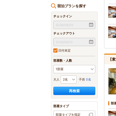
宿泊プランを探す
チェックイン
チェックアウト
日付未定
【素
部屋数・人数
大人
子供
0名
再検索
部
部屋タイプ
部屋タイプを指定