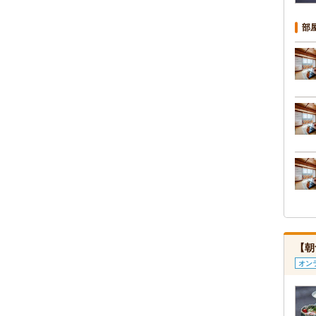
部
【朝
オン