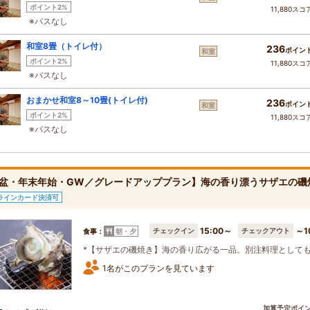
ポイント2%
11,880スコ
※バスなし
和室8畳（トイレ付）
236
ポイン
和室
ポイント2%
11,880スコ
※バスなし
おまかせ和室8～10畳(トイレ付)
236
ポイン
和室
ポイント2%
11,880スコ
※バスなし
盆・年末年始・GW／グレードアッププラン】海の香り漂うサザエの磯
ラインカード決済可
15:00～
～1
チェックイン
チェックアウト
食事：
朝・夕
*【サザエの磯焼き】海の香り広がる一品。別注料理として
1名がこのプランを見ています
加算予定ポイ