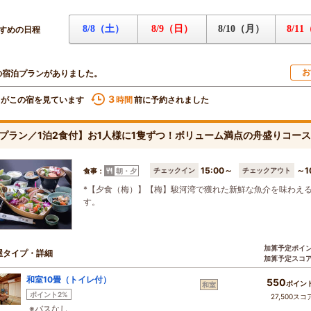
8/8（土）
8/9（日）
8/10（月）
8/1
すめの日程
お
の宿泊プランがありました。
3
名がこの宿を見ています
前に予約されました
時間
プラン／1泊2食付】お1人様に1隻ずつ！ボリューム満点の舟盛りコー
15:00～
～1
チェックイン
チェックアウト
食事：
朝・夕
*【夕食（梅）】【梅】駿河湾で獲れた新鮮な魚介を味わえ
す。
加算予定ポイ
屋タイプ・詳細
加算予定スコ
和室10畳（トイレ付）
550
ポイン
和室
ポイント2%
27,500スコ
※バスなし